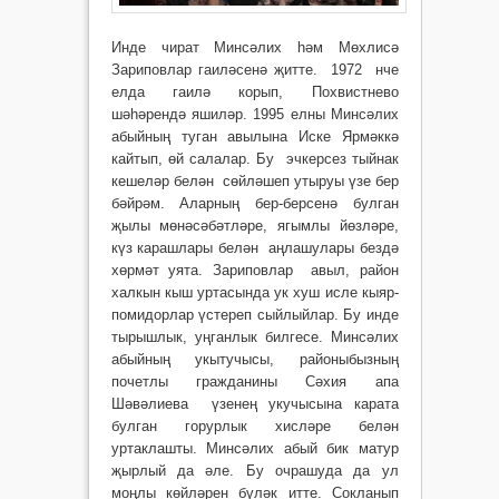
Инде чират Минсәлих һәм Мөхлисә
Зариповлар гаиләсенә җитте. 1972 нче
елда гаилә корып, Похвистнево
шәһәрендә яшиләр. 1995 елны Минсәлих
абыйның туган авылына Иске Ярмәккә
кайтып, өй салалар. Бу эчкерсез тыйнак
кешеләр белән сөйләшеп утыруы үзе бер
бәйрәм. Аларның бер-берсенә булган
җылы мөнәсәбәтләре, ягымлы йөзләре,
күз карашлары белән аңлашулары бездә
хөрмәт уята. Зариповлар авыл, район
халкын кыш уртасында ук хуш исле кыяр-
помидорлар үстереп сыйлыйлар. Бу инде
тырышлык, уңганлык билгесе. Минсәлих
абыйның укытучысы, районыбызның
почетлы гражданины Сәхия апа
Шәвәлиева үзенең укучысына карата
булган горурлык хисләре белән
уртаклашты. Минсәлих абый бик матур
җырлый да әле. Бу очрашуда да ул
моңлы көй­ләрен бүләк итте. Сокланып