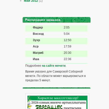
Май 2012
(1)
Расписание намазов
Фаджр
2:05
Восход
5:04
Зухр
12:50
Аср
17:59
Магриб
20:30
Иша
22:36
Подробнее
на сайте мечети
.
Время указано для Самарской Соборной
мечети. По области может варьироваться в
пределах 5 минут.