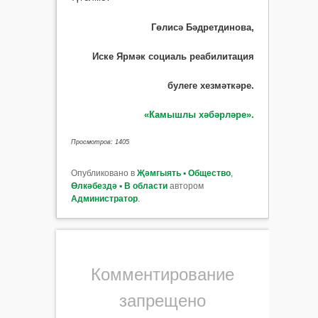
Гөлисә Бәдретдинова,
Иске Ярмәк социаль реабилитация
булеге хезмәткәре.
«Камышлы хәбәрләре».
Просмотров: 1405
Опубликовано в
Җәмгыять ▪ Общество
,
Өлкәбездә ▪ В области
автором
Администратор
.
Комментирование
запрещено