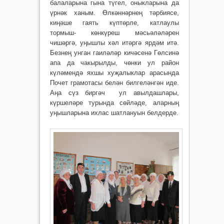
балаларына гына түгел, оныкларына да
үрнәк ханым. Өлкәннәрнең тәрбиясе,
киңәше гаять күптөрле, катлаулы
тормыш- көн­күреш мәсьәләләрен
чишәргә, уңышлы хәл итәргә ярдәм итә.
Безнең унган гаиләләр кичәсенә Гөлсинә
апа да чакырылды, чөнки ул район
күләмендә яхшы хуҗалыклар арасында
Почет грамотасы белән билгеләнгән иде.
Аңа сүз биргәч ул авылдашлары,
күршеләре турында сөйләде, аларның
уңышларына ихлас шатлануын белдерде.