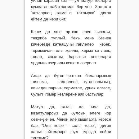
уйлап карасаң көз — ул матур төсләргә
күмелгән кабатланмас бер чор. Халыкта
“көзләрнең җимеше татлырак” дигән
әйтем дә йөри бит.
Кеше дә яше арткан саен зирәгәя,
тәҗрибә туплый. Нәкъ менә безнең
кичәбездә катнашучы гаиләләр кебек,
тормышчан, олы җанлы, хөрмәткә лаек,
төпле, акыллы, һәрвакыт кешеләргә
ярдәмгә әзер олы кешегә әверелә.
Алар да бүген яраткан балаларының
таянычы, кадерлесе, туганнарының,
авылдашларның хөрмәтле, үрнәк өлгесе,
булып гомер көзләренә аяк бастылар.
Матур да, җылы да, мул да,
югалтуларсыз да булсын әлеге чор
сезнең өчен. Чөнки әле кышларга керәсе
бар. “Олы кеше – солы төше”,- дигән
халык әйтемнәре шул турыда сөйли
түгелме?