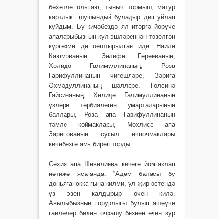
бәхетле олыгаю, тыныч тормыш, матур
картлык шушындый буладыр дип уйлап
куйдым. Бу кичәбездә ял итәргә йөрүче
апаларыбызның кул эшләреннән төзелгән
күр­гәзмә дә оештырылган иде. Наилә
Каюмованың, Зәлифә Гәрәеваның,
Хәлидә Галимуллинаның, Роза
Гарифуллинаның чигешләре, Зәрига
Әхмәдуллинаның шәлләре, Гөлсинә
Гайсинаның, Хәлидә Галимуллинаның
үзләре тәрбияләгән умарталарының
баллары, Роза апа Гарифуллинаның
тәмле коймаклары, Мөхлисә апа
Зарипованың сусыл өчпочмаклары
кичәбезгә ямь биреп торды.
Сәхия апа Шәвәлиева кичәгә йомгаклап
нәтиҗә ясаганда: ”Адәм баласы бу
дөньяга юкка гына килми, ул җир өстендә
үз эзен калдырыр өчен килә.
Авылыбызның горурлыгы булып яшәүче
гаиләләр белән очрашу безнең өчен зур