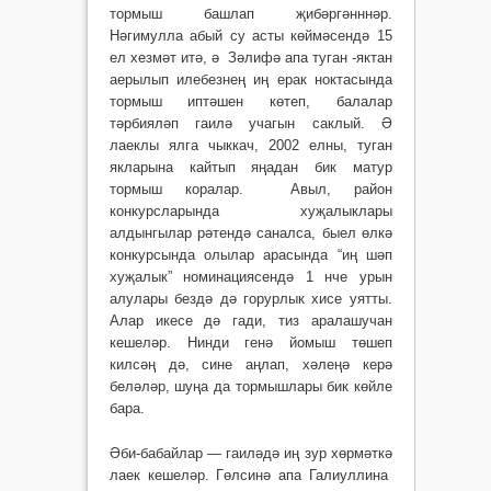
тормыш башлап җибәргәнннәр.
Нәгимулла абый су асты көймәсендә 15
ел хезмәт итә, ә Зәлифә апа туган -яктан
аерылып илебезнең иң ерак ноктасында
тормыш иптәшен көтеп, балалар
тәрбияләп гаилә учагын саклый. Ә
лаеклы ялга чыккач, 2002 елны, туган
якларына кайтып яңадан бик матур
тормыш коралар. Авыл, район
конкурсларында хуҗалыклары
алдынгылар рәтендә саналса, быел өлкә
конкурсында олылар арасында “иң шәп
хуҗалык” номинациясендә 1 нче урын
алулары бездә дә горурлык хисе уятты.
Алар икесе дә гади, тиз аралашучан
кешеләр. Нинди генә йомыш төшеп
килсәң дә, сине аңлап, хәлеңә керә
беләләр, шуңа да тормышлары бик көйле
бара.
Әби-бабайлар — гаиләдә иң зур хөрмәткә
лаек кешеләр. Гөлсинә апа Галиуллина