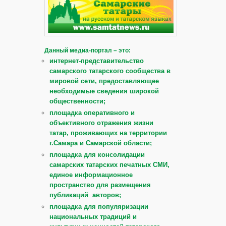
Данный медиа-портал – это:
интернет-представительство
самарского татарского сообщества в
мировой сети, предоставляющее
необходимые сведения широкой
общественности;
площадка оперативного и
объективного отражения жизни
татар, проживающих на территории
г.Самара и Самарской области;
площадка для консолидации
самарских татарских печатных СМИ,
единое информационное
пространство для размещения
публикаций авторов;
площадка для популяризации
национальных традиций и