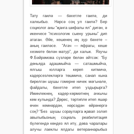
Тату гаилә — бәхетле гаилә, ди
халкыбыз. Нәрсә соң ул гаилә? Бер
социолог аны “җанга шифалы ял” дигән, ә
икенчесе “психологик сыену урыны” дип
атаган. Әйе, кешенең иң зур бәхете –
аның гаиләсе. “Агач — яфрагы, кеше
хезмәте белән матур”, ди халык. Язучы
Ф.Бәйрәмова сүзләре белән әйтсәк: “Бу
дөньяда адашмыйча — саташмыйча,
ялгыш юлларга кереп китмичә,
кадерсезлекләргә төшмичә, санап кына
бирелгән шушы гомерне ничек мәгънәле,
файдалы, бәхетле итеп уздырырга?
Иминлекнең, кадер-хөрмәтнең ачкычы
кем кулында? Дөрес, тәртипле итеп яшәр
өчен кемнәрдән, нәрсәдән өйрәнергә
соң? “Без шушы сорауларга җа­вап эзләп
авылыбызның социаль реабилитация
бүлегендә көндез ял итү, дәва чаралары
алучы лаеклы ялдагы ветераннарыбыз