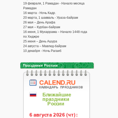
19 февраля, 1 Рамадан - Начало месяца
Рамадан
16 марта - Ночь Кадр.
20 марта, 1 шавваль - Ураза-байрам
26 мая – День Арафа
27 мая – Курбан-байрам
16 июня, 1 Мухаррама – Начало 1448 года
по Хиджре
25 июня – День Ашура
24 августа – Мавлид-байрам
10 декабря - Ночь Рагаиб
Праздники России