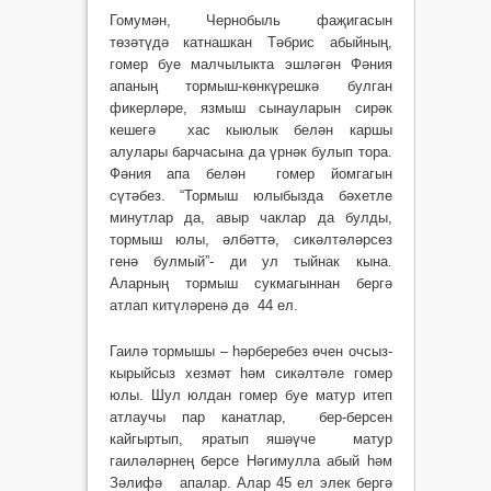
Гомумән, Чернобыль фаҗигасын
төзәтүдә катнашкан Тәбрис абыйның,
гомер буе малчылыкта эшләгән Фәния
апаның тормыш-көнкүрешкә булган
фикерләре, язмыш сынауларын сирәк
кешегә хас кыюлык белән каршы
алулары барчасына да үрнәк булып тора.
Фәния апа белән гомер йомгагын
сүтәбез. “Тормыш юлыбызда бәхетле
минутлар да, авыр чаклар да булды,
тормыш юлы, әлбәттә, сикәлтәләрсез
генә булмый”- ди ул тыйнак кына.
Аларның тормыш сукмагыннан бергә
атлап китүләренә дә 44 ел.
Гаилә тормышы – һәрберебез өчен очсыз-
кырыйсыз хезмәт һәм сикәлтәле гомер
юлы. Шул юлдан гомер буе матур итеп
атлаучы пар канатлар, бер-берсен
кайгыртып, яратып яшәүче матур
гаиләләрнең берсе Нәгимулла абый һәм
Зәлифә апалар. Алар 45 ел элек бергә