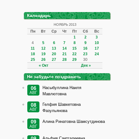
Календарь
НОЯБРЬ 2013
Пн
Вт
Ср
Чт
Пт
Сб
Вс
1
2
3
4
5
6
7
8
9
10
11
12
13
14
15
16
17
18
19
20
21
22
23
24
25
26
27
28
29
30
« Окт
Дек »
Не забудьте поздравить
Насыбуллина Наиля
06
АВГ
Мавлютовна
Гелфия Шавкетовна
08
АВГ
Фазульянова
Алина Ринатовна Шамсутдинова
09
АВГ
Альфия Саитгалеевна
09