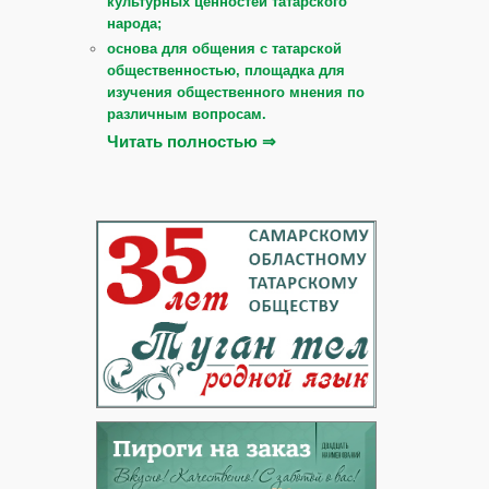
культурных ценностей татарского
народа;
основа для общения с татарской
общественностью, площадка для
изучения общественного мнения по
различным вопросам.
Читать полностью ⇒