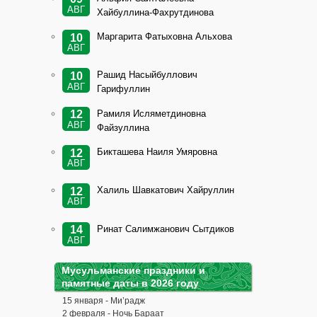
АВГ
Хайбуллина-Фахрутдинова
Маргарита Фатыховна Альхова
10
АВГ
Рашид Насыйбуллович
10
АВГ
Гарифуллин
Рамиля Исляметдиновна
12
АВГ
Файзуллина
Бикташева Наиля Умяровна
12
АВГ
Халиль Шавкатович Хайруллин
12
АВГ
Ринат Салимжанович Сытдиков
14
АВГ
Мусульманские праздники и
памятные даты в 2026 году
15 января - Ми’радж
2 февраля - Ночь Бараат