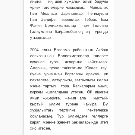
янына иң шәп хуҗалык алып баручы
үрнәк гаиләләрне чакырдык. Минсәлих
һәм Мөх­­­лисә Зариповлар, Нәгимулла
һәм Зәлифә Гәрәевлар, Тәбрис һәм
Фәния Вәлиәхмәтовлар һәм Гөл­синә
Галиуллина бәйрәмебезнең иң түрендә
утырдылар.
2004 елны Бөгелмә районының Акбаш
совхозыннан Вәлиәхмәтовлар гаиләсе
күченеп туган якларына кайттылар.
Аларның гүзәл табигатьле Юкәле тау
буена урнашкан йортлары ерактан ук
пөхтәлеге, матурлыгы, затлылыгы белән
үзенә тартып тора. Капкаларын ачып,
күркәм ишегалдына үтәсең. Өй ишеген
ачып җибәрүгә, Фәния апа кыстый-
кыстый бүлмә түренә чакыра. Бу
хуҗалыктагы тәртипкә, пөхтәлеккә
сокланасың. Түр бүлмәдәге гөл­ләргә
карап, үзеңне җәннәт бакчаларында итеп
хис итәсең.