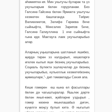
әһәмияткә ия. Мин укытучы буларак та үз
укучыларым белән горурланам. Без
Гөлсинә Гайсина белән Ярмәктә укытучы
хезмәтен башлаганда Тәбрис
Вәлиәхмәтов, Зәлифә Гәрәева 8нче
сыйныфта, Минсәлих Зарипов 5нче,
Гөлсинә Галиуллина 1 нче сыйныфта
гына иде. Мактауга лаек укучыларыбыз
алар.
Аларның уңышларына шатланып яшибез,
җирдә тирән эз калдырып, кешеләргә
игелек кылып яши безнең укучыларыбыз.
Социаль бүлектә эшләүчеләр дә безнең
укучыларыбыз, күпьеллык хезмәтебезнең
җимешләре,”- дип тәмамлады Сәхия апа.
Кеше гомерен еш кына ел фасыллары
белән дә чагыштыралар. Яшьлек дәрте
белән янып-көеп, җәйләрне уздырып ,
гомер көзенә якынлашабыз дигәч,
күңелгә моңсу булып китә. Ә ныгытып