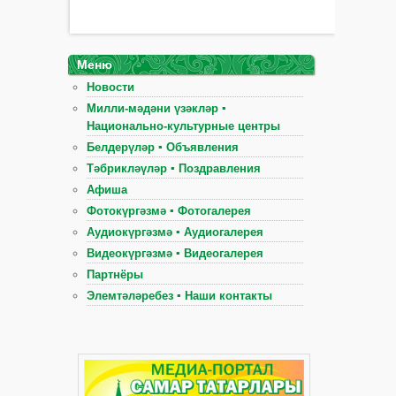
Меню
Новости
Милли-мәдәни үзәкләр ▪
Национально-культурные центры
Белдерүләр ▪ Объявления
Тәбрикләүләр ▪ Поздравления
Афиша
Фотокүргәзмә ▪ Фотогалерея
Аудиокүргәзмә ▪ Аудиогалерея
Видеокүргәзмә ▪ Видеогалерея
Партнёры
Элемтәләребез ▪ Наши контакты