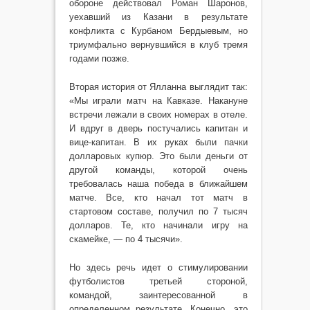
обороне действовал Роман Шаронов,
уехавший из Казани в результате
конфликта с Курбаном Бердыевым, но
триумфально вернувшийся в клуб тремя
годами позже.
Вторая история от Ялланна выглядит так:
«Мы играли матч на Кавказе. Накануне
встречи лежали в своих номерах в отеле.
И вдруг в дверь постучались капитан и
вице-капитан. В их руках были пачки
долларовых купюр. Это были деньги от
другой команды, которой очень
требовалась наша победа в ближайшем
матче. Все, кто начал тот матч в
стартовом составе, получил по 7 тысяч
долларов. Те, кто начинали игру на
скамейке, — по 4 тысячи».
Но здесь речь идет о стимулировании
футболистов третьей стороной,
командой, заинтересованной в
определенном результате. Конечно, это