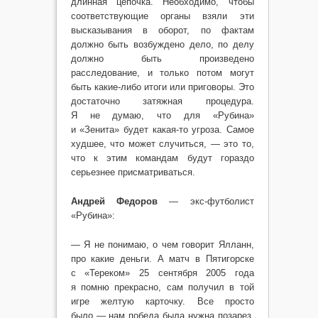
длинная цепочка. Необходимо, чтобы
соответствующие органы взяли эти
высказывания в оборот, по фактам
должно быть возбуждено дело, по делу
должно быть произведено
расследование, и только потом могут
быть какие-либо итоги или приговоры. Это
достаточно затяжная процедура.
Я не думаю, что для «Рубина»
и «Зенита» будет какая-то угроза. Самое
худшее, что может случиться, — это то,
что к этим командам будут гораздо
серьезнее присматриваться.
Андрей Федоров
— экс-футболист
«Рубина»:
— Я не понимаю, о чем говорит Ялланн,
про какие деньги. А матч в Пятигорске
с «Тереком» 25 сентября 2005 года
я помню прекрасно, сам получил в той
игре желтую карточку. Все просто
было — нам победа была нужна позарез,