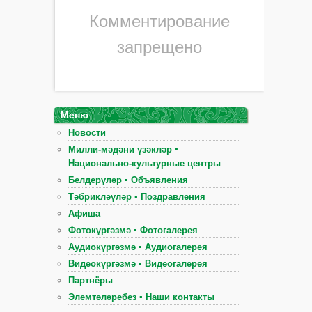
Комментирование
запрещено
Меню
Новости
Милли-мәдәни үзәкләр ▪
Национально-культурные центры
Белдерүләр ▪ Объявления
Тәбрикләүләр ▪ Поздравления
Афиша
Фотокүргәзмә ▪ Фотогалерея
Аудиокүргәзмә ▪ Аудиогалерея
Видеокүргәзмә ▪ Видеогалерея
Партнёры
Элемтәләребез ▪ Наши контакты