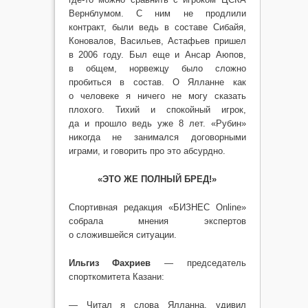
Вернблумом. С ним не продлили
контракт, были ведь в составе Сибайя,
Коновалов, Васильев, Астафьев пришел
в 2006 году. Был еще и Ансар Аюпов,
в общем, норвежцу было сложно
пробиться в состав. О Ялланне как
о человеке я ничего не могу сказать
плохого. Тихий и спокойный игрок,
да и прошло ведь уже 8 лет. «Рубин»
никогда не занимался договорными
играми, и говорить про это абсурдно.
«ЭТО ЖЕ ПОЛНЫЙ БРЕД!»
Спортивная редакция «БИЗНЕС Online»
собрала мнения экспертов
о сложившейся ситуации.
Ильгиз Фахриев
— председатель
спорткомитета Казани:
— Читал я слова Ялланна, удивил