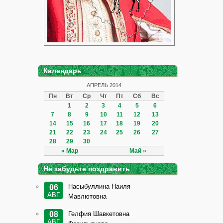
Календарь
АПРЕЛЬ 2014
Пн
Вт
Ср
Чт
Пт
Сб
Вс
1
2
3
4
5
6
7
8
9
10
11
12
13
14
15
16
17
18
19
20
21
22
23
24
25
26
27
28
29
30
« Мар
Май »
Не забудьте поздравить
Насыбуллина Наиля
06
АВГ
Мавлютовна
Гелфия Шавкетовна
08
АВГ