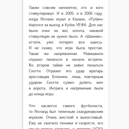
Также совсем непонятно, кто и кого
стимулировал. И в 2005, и в 2006 году,
когда Ялланн играл в Казани, «Рубин»
боролся за выход в Кубок УЕФА. Для нас
были очки на вес золота, никакой
стимуляции не нужно было. А «Шинник»,
кстати, уже потерял все шансы.
Я не скажу, что игра была простая.
Такая же напряженная. Ревишвили
отразил пенальти в начале встречи.
Во втором тайме не забил пенальти
Скотти. Отразил его удар вратарь
ярославцев Близнюк, лишь повторным
ударом Скотти сумел добить мяч
в ворота. Интрига и напряжение были
до конца игры.
Что касается самого футболиста,
то Ялланд был типичным скандинавским
игроком. Очень жесткий и выносливый.
Ему не хватало техники и скорости, его
где-то можно сравнить с игроком ЦСКА