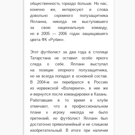
общественность гораздо больше. Но нас,
конечно же, интересуют и слова
довольно скромного полузащитника
Ялланна, никогда не выступавшего
за свою национальную команду,
но в 2005 — 2006 годах защищавшего
цвета ФК «Рубин».
Этот футболист за два года в столице
Татарстана не оставил особо яркого
следа о себе. Ялланн выступал
на позиции опорного полузащитника,
но не всегда попадал в основной состав.
В 2004-м он перебрался в Россию
из норвежской «Волеренги», в нее же
и вернулся после командировки в Казань.
Работавшие в то время в клубе
отмечают, что в профессиональном
плане к игроку никогда не было
претензий, но футболист Ялланн был
достаточно прямолинейный и не слишком
изобретательный. В итоге при наличии