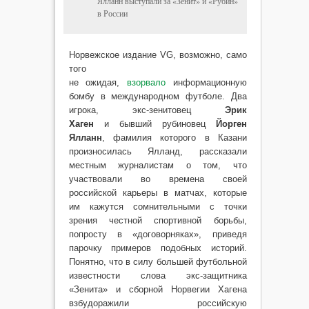
Ялланн выступали за «Зенит» и «Рубин»
в России
Норвежское издание VG, возможно, само
того
не ожидая,
взорвало
информационную
бомбу в международном футболе. Два
игрока, экс-зенитовец
Эрик
Хаген
и бывший рубиновец
Йорген
Ялланн
, фамилия которого в Казани
произносилась Ялланд, рассказали
местным журналистам о том, что
участвовали во времена своей
российской карьеры в матчах, которые
им кажутся сомнительными с точки
зрения честной спортивной борьбы,
попросту в «договорняках», приведя
парочку примеров подобных историй.
Понятно, что в силу большей футбольной
известности слова экс-защитника
«Зенита» и сборной Норвегии Хагена
взбудоражили российскую