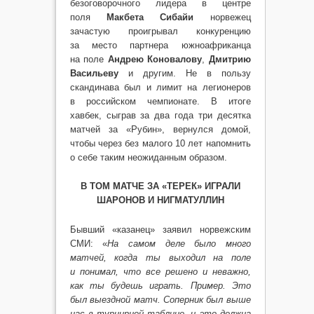
безоговорочного лидера в центре
поля
Макбета Сибайи
норвежец
зачастую проигрывал конкуренцию
за место партнера южноафриканца
на поле
Андрею Коновалову
,
Дмитрию
Васильеву
и другим. Не в пользу
скандинава был и лимит на легионеров
в российском чемпионате. В итоге
хавбек, сыграв за два года три десятка
матчей за «Рубин», вернулся домой,
чтобы через без малого 10 лет напомнить
о себе таким неожиданным образом.
В ТОМ МАТЧЕ ЗА «ТЕРЕК» ИГРАЛИ
ШАРОНОВ И НИГМАТУЛЛИН
Бывший «казанец» заявил норвежским
СМИ: «
На самом деле было много
матчей, когда ты выходил на поле
и понимал, что все решено и неважно,
как ты будешь играть. Пример. Это
был выездной матч. Соперник был выше
нас в турнирной таблице, и это должна