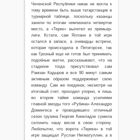
Чеченской Республики никак не могла к
тому времени быть выше татарстанцев в
турнирной таблице, поскольку казанцы
заняли по итогам чемпионата четвертое
место, а «Терек» вылетел из премьер-
лиги. Кстати, сам Ялланн в той игре
остался в запасе, а очевидцы встречи,
которая происходила в Пятигорске, так
как Грозный еще не готов был принимать
подобные матчи, рассказывают, что на
стадионе тогда присутствовал сам
Рамзан Кадыров и все 90 минут самым
активным образом поддерживал свою
команду. Сам же поединок, несмотря на
итоговый счет, проходил упорно, и лишь
во втором тайме команда усилиями
главной звезды того «Рубина» Алехандро
Домингеса и проводившего отличный
сезон грузина Георгия Кинкладзе сумела
склонить чашу весов в свою сторону.
Любопытно, что ворота «Терека» в той
игре защищал Руслан Нигматуллин, а в