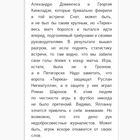
Алехандро Домингеса и Георгия
Кинкладзе, которые буквально феерили
в той встрече. Счет, может быть,
и не был бы таким крупным, но «Терек»
весь матч боролся и пытался идти
вперед, подгоняемый трибунами и своими
руководителями. В результате вышел
разгром, но если поднять статистику
встречи, то там видно, что мы забили
свои голы ближе к концу матча. Игра,
кстати, была не в Грозном,
а в Пятигорске. Надо заметить, что
ворота «Терека» защищал Руслан
Нигматуллин, а в защите у них играл
Роман Шаронов. К этим людям
по честности игры в футбол никогда
не было претензий. Видимо, Ялланну
хочется привлечь к себе внимание. Но
возможно, что это дело рук
недобросовестных журналистов. Может
быть, игрок вскоре откажется от своих
слов.