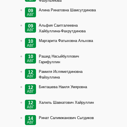
Фазульянова
Алина Ринатовна Шамсутдинова
09
АВГ
Альфия Саитгалеевна
09
АВГ
Хайбуллина-Фахрутдинова
Маргарита Фатыховна Альхова
10
АВГ
Рашид Насыйбуллович
10
АВГ
Гарифуллин
Рамиля Исляметдиновна
12
АВГ
Файзуллина
Бикташева Наиля Умяровна
12
АВГ
Халиль Шавкатович Хайруллин
12
АВГ
Ринат Салимжанович Сытдиков
14
АВГ