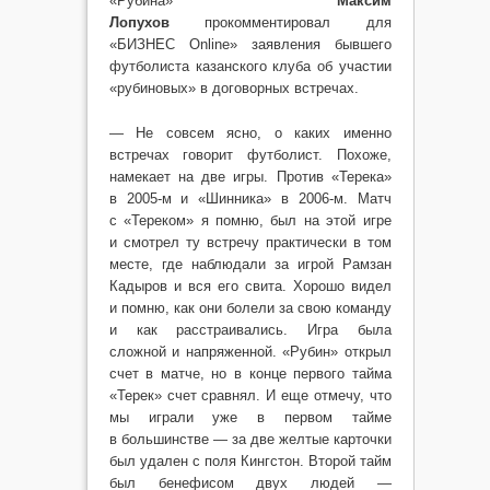
«Рубина»
Максим
Лопухов
прокомментировал для
«БИЗНЕС Online» заявления бывшего
футболиста казанского клуба об участии
«рубиновых» в договорных встречах.
— Не совсем ясно, о каких именно
встречах говорит футболист. Похоже,
намекает на две игры. Против «Терека»
в 2005-м и «Шинника» в 2006-м. Матч
с «Тереком» я помню, был на этой игре
и смотрел ту встречу практически в том
месте, где наблюдали за игрой Рамзан
Кадыров и вся его свита. Хорошо видел
и помню, как они болели за свою команду
и как расстраивались. Игра была
сложной и напряженной. «Рубин» открыл
счет в матче, но в конце первого тайма
«Терек» счет сравнял. И еще отмечу, что
мы играли уже в первом тайме
в большинстве — за две желтые карточки
был удален с поля Кингстон. Второй тайм
был бенефисом двух людей —