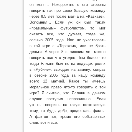
он меня… Некорректно с его стороны
говорить так про свою бывшую команду
через 8,5 лет после матча на «Кавказе».
Вспомнил… Если уж он был таким
«правильным» футболистом, то мог
сказать все, что думает, тогда же,
осенью 2005 года. Или не участвовать
в той игре с «Тереком», или не брать
деньги. А через 8 с лишним лет можно
говорить все что угодно. Тем более что
тогда Ялланн был не на ведущих ролях
в «Рубине», выходил на замену, сыграв
в сезоне 2005 года за нашу команду
всего 12 матчей. Какое ты имеешь
моральное право что-то говорить о той
игре? Я считаю, что Ялланн в данном
случае поступил неправильно. Если
уж ты говоришь на такую щекотливую
тему, то будь добр, предоставь факты.
А фактов нет, кроме его собственных
слов, вот и все.