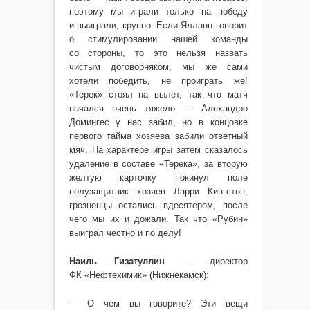
поэтому мы играли только на победу
и выиграли, крупно. Если Ялланн говорит
о стимулировании нашей команды
со стороны, то это нельзя назвать
чистым договорняком, мы же сами
хотели победить, не проиграть же!
«Терек» стоял на вылет, так что матч
начался очень тяжело — Алехандро
Домингес у нас забил, но в концовке
первого тайма хозяева забили ответный
мяч. На характере игры затем сказалось
удаление в составе «Терека», за вторую
желтую карточку покинул поле
полузащитник хозяев Ларри Кингстон,
грозненцы остались вдесятером, после
чего мы их и дожали. Так что «Рубин»
выиграл честно и по делу!
Наиль Гизатуллин
— директор
ФК «Нефтехимик» (Нижнекамск):
— О чем вы говорите? Эти вещи