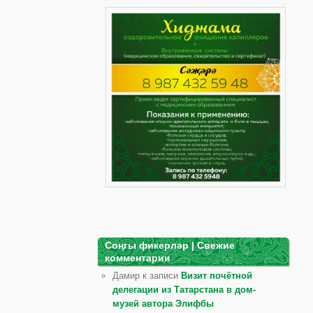
Соңгы фикерләр | Свежие
комментарии
Дамир к записи
Визит почётной
делегации из Татарстана в дом-
музей автора Элифбы