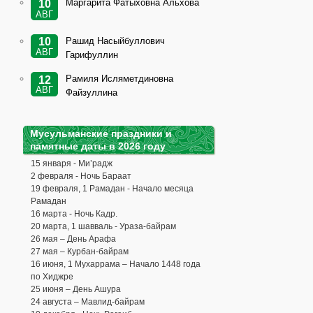
Маргарита Фатыховна Альхова
10
АВГ
Рашид Насыйбуллович
10
АВГ
Гарифуллин
Рамиля Исляметдиновна
12
АВГ
Файзуллина
Мусульманские праздники и
памятные даты в 2026 году
15 января - Ми’радж
2 февраля - Ночь Бараат
19 февраля, 1 Рамадан - Начало месяца
Рамадан
16 марта - Ночь Кадр.
20 марта, 1 шавваль - Ураза-байрам
26 мая – День Арафа
27 мая – Курбан-байрам
16 июня, 1 Мухаррама – Начало 1448 года
по Хиджре
25 июня – День Ашура
24 августа – Мавлид-байрам