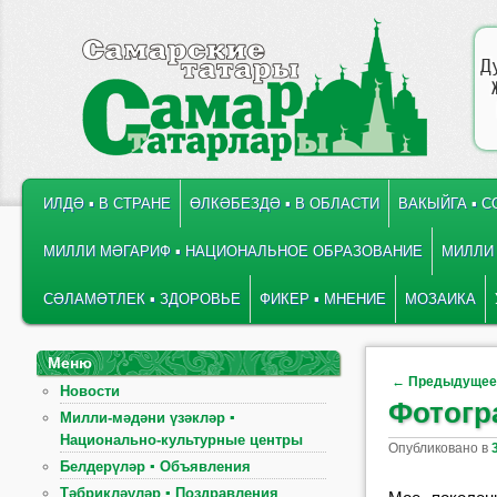
Д
ГЛАВНОЕ МЕНЮ
ПЕРЕЙТИ К ОСНОВНОМУ СОДЕРЖИМОМУ
ПЕРЕЙТИ К ДОПОЛНИТЕЛЬНОМУ СОДЕРЖИМОМУ
ИЛДӘ ▪ В СТРАНЕ
ӨЛКӘБЕЗДӘ ▪ В ОБЛАСТИ
ВАКЫЙГА ▪ 
МИЛЛИ МӘГАРИФ ▪ НАЦИОНАЛЬНОЕ ОБРАЗОВАНИЕ
МИЛЛИ 
СӘЛАМӘТЛЕК ▪ ЗДОРОВЬЕ
ФИКЕР ▪ МНЕНИЕ
МОЗАИКА
Меню
Навигация по
←
Предыдуще
Новости
Фотогр
Милли-мәдәни үзәкләр ▪
Национально-культурные центры
Опубликовано в
Белдерүләр ▪ Объявления
Тәбрикләүләр ▪ Поздравления