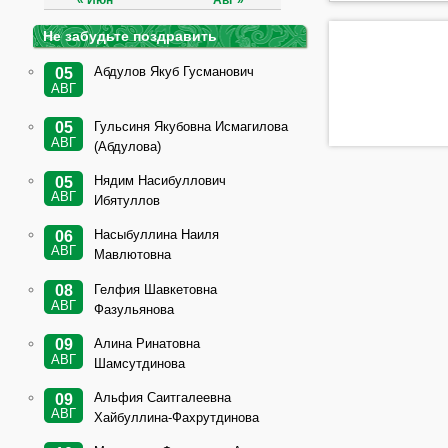
« Июн
Авг »
Не забудьте поздравить
Абдулов Якуб Гусманович
05
АВГ
Гульсиня Якубовна Исмагилова
05
АВГ
(Абдулова)
Нядим Насибуллович
05
АВГ
Ибятуллов
Насыбуллина Наиля
06
АВГ
Мавлютовна
Гелфия Шавкетовна
08
АВГ
Фазульянова
Алина Ринатовна
09
АВГ
Шамсутдинова
Альфия Саитгалеевна
09
АВГ
Хайбуллина-Фахрутдинова