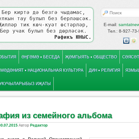
Поиск
Бер киртә дә безгә чыдамас,
улкын тау булып без берләшсәк.
Җилләр тик көч-куәт өстәрләр,
E-mail:
samtatne
Бер учак булып без дөрләсәк.
Тел.: 8-927-73
Рәфикъ ЮНЫС.
СОБЫТИЯ
ӘҢГӘМӘ ▪ БЕСЕДА
ҖӘМГЫЯТЬ ▪ ОБЩЕСТВО
СӘЯСӘТ
МӘДӘНИЯТ ▪ НАЦИОНАЛЬНАЯ КУЛЬТУРА
ДИН ▪ РЕЛИГИЯ
ЯЗМЫШ
УКУЧЫЛАРЫБЫЗ ИҖАТЫ
 записям
е
афия из семейного альбома
30.07.2015
Автор
Редактор