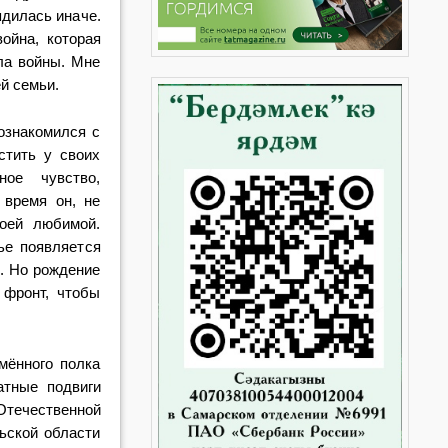
ядилась ина
че.
вой
на, которая
ла войны. Мне
й семьи.
о
знакомился с
стить у своих
нное чувство,
 время он, не
оей любимой.
ье появляет
ся
с.
Но рождение
 фронт, чтобы
амён
ного полка
атные подвиги
 Отечественной
ьской области