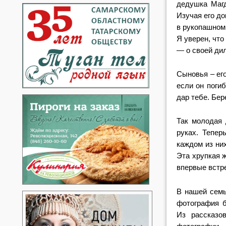
дедушка Маг
Изучая его до
в ру
копашном
Я уверен, чт
— о своей дил
Сыновья – ег
если он погиб
дар тебе.
Бер
Так молодая
руках. Тепе
каждом из
ни
Эта
хрупкая 
впервые встр
В нашей семь
фотография
Из рас
сказо