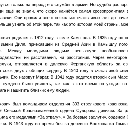
нутся только на период его службы в армии.
Но
судьба распор
ди ещё не
знали, что скоро начнётся
самая кровопролитная 
на
веки. Они прожили всего не
сколько счастливых лет до
нача
ольше узнать об этой
паре, так как это история
моей страны, мое
хович ро
дился в 1912 году в селе Ка
мышла. В 1935 году он п
о
имени Диля, приехавшей из
Средней Азии в Камышлу
пого
ов. Между молодыми
людьми вспыхнуло необык
нове
одвластны ни расстава
ния, ни расстояния. Через не
которое
злуки, отправляется в далекую Ферганскую область
за св
я союз двух любя
щих сердец. В 1940 году в
счастливой сем
чик. Его на
зовут Марат. В 1941 году
родится второй сын Мар
не
суждено было увидеть, так
как в это время он уходит на
ага и защитить близких
ему людей.
ыхович был
командиром отделения 303
стрелкового краснозн
69
Севской Краснознамённой
ордена Суворова дивизии.
За р
дила его медалями «За
отвагу», « За боевые заслу
ги», орденом
ени. В 1943
году во время боя за дерев
ню Волкошанка Гомел