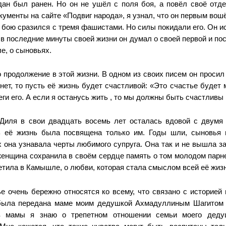
дан
был ранен. Но он не ушёл с
поля боя, а повёл своё отде
кументы на сайте «Подвиг
народа», я узнал, что он пер
вым вошё
 бою сразился с
тремя фашистами. Но силы покидали его. Он и
о в последние минуты своей жизни
он думал о своей пер
вой и по
е, о сыновьях.
о продолжение
в этой жизни. В одном из
своих писем он просил
нет, то пусть её жизнь будет
счастливой: «Это счастье бу
дет 
еги его. А если я останусь
жить , то мы должны быть
счастливы 
 Диля в свои
двадцать восемь лет оста
лась вдовой с двумя
рь её
жизнь была посвящена толь
ко им. Годы шли, сыновья 
х она узнавала черты лю
бимого супруга. Она так и не
вышла за
женщина сохрани
ла в своём сердце память о
том молодом парне
етила
в Камышле, о любви, кото
рая стала смыслом всей её
жиз
е очень бе
режно относятся ко всему,
что связано с историей 
 была
передана маме моим дедуш
кой Ахмадуллиным Шаги
том
в мамы я знаю о трепет
ном отношении семьи моего
деду