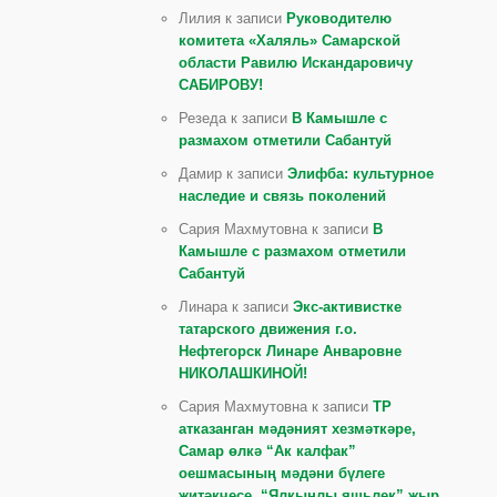
Лилия к записи
Руководителю
комитета «Халяль» Самарской
области Равилю Искандаровичу
САБИРОВУ!
Резеда к записи
В Камышле с
размахом отметили Сабантуй
Дамир к записи
Элифба: культурное
наследие и связь поколений
Сария Махмутовна к записи
В
Камышле с размахом отметили
Сабантуй
Линара к записи
Экс-активистке
татарского движения г.о.
Нефтегорск Линаре Анваровне
НИКОЛАШКИНОЙ!
Сария Махмутовна к записи
ТР
атказанган мәдәният хезмәткәре,
Самар өлкә “Ак калфак”
оешмасының мәдәни бүлеге
җитәкчесе, “Ялкынлы яшьлек” җыр,