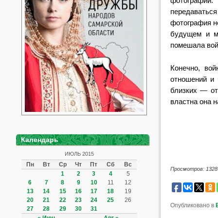
фотогра
фии. 
переда
ваться
фо
тография н
будущем и м
помешала вой
Конечно, вой
отношений и 
близких — о
властна она
н
Календарь
ИЮЛЬ 2015
Пн
Вт
Ср
Чт
Пт
Сб
Вс
Просмотров: 1328
1
2
3
4
5
6
7
8
9
10
11
12
13
14
15
16
17
18
19
20
21
22
23
24
25
26
Опубликовано в
27
28
29
30
31