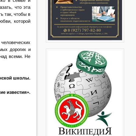
ько в семье и
азать, что эта
ь так, что
бы в
юбви, кото
рой
 челове
ческих
амых
дорогих и
над всеми. Не
ской школы.
е известия».