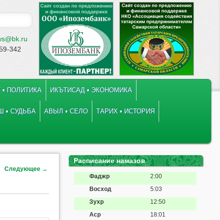
ws@bk.ru
-59-342
 ▪ ПОЛИТИКА
ИКЪТИСАД ▪ ЭКОНОМИКА
 ▪ СУДЬБА
АВЫЛ ▪ СЕЛО
ТАРИХ ▪ ИСТОРИЯ
Расписание намазов
Следующее
→
Фаджр
2:00
Восход
5:03
Зухр
12:50
Аср
18:01