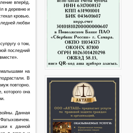
ление вперёд.
л в деревню и
стекал кровью.
следней любви
 суп
ругу о том,
мой последний
вместе».
 малы
шами на
подрастали. В
муж повторно.
, кото
рого она
ни.
вой
ны. Данная
 Фатыховичем.
шки к данной