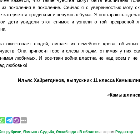
Мне кажется, что такие
чувства могут быть воспита
ны тол
 из поколения в поко
ление. Сейчас я с увереннос
тью могу ск
е затеряется сре
ди книг и ненужных бумаг. Я
постараюсь сделат
ои дети уви
дели этот снимок и узнали о
той прекрасной л
на.
на ожесто
чает людей, лишает их семей
ного крова, обычных
чувств.
Она приносит горе и слезы
людям, отнимая у них с
тнимая любимых. И все-таки
война властна не над всем и
не 
ад любовью!
Ильяс Хайретдинов,
выпускник 11 класса
Камышлин
«Камышлински
Без рубрики
,
Язмыш ▪ Судьба
,
Өлкәбездә ▪ В области
автором
Редактор
.