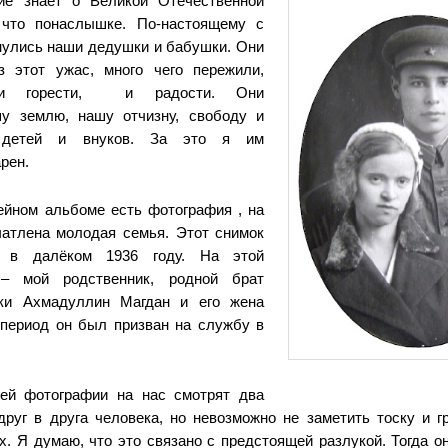
ние знает о
Великой Отечественной
 что понаслышке.
По-настоящему с
нулись наши дедушки
и бабушки. Они
з этот ужас, много чего пе
режили,
 и горести, и радости. Они
шу землю, нашу отчизну,
свободу и
х детей и
внуков. За это я им
рен.
ейном альбо
ме есть фотография , на
чатлена молодая
семья. Этот снимок
 в далёком 1936 году. На
этой
 – мой род
ственник, родной брат
ки Ахмадуллин Маг
дан и его жена
т
период он был призван на
службу в
ей фотогра
фии на нас смотрят два
друг в друга
человека, но невозможно не
заметить тоску и 
х. Я ду
маю, что это связано с предстоящей разлукой. Тогда
о