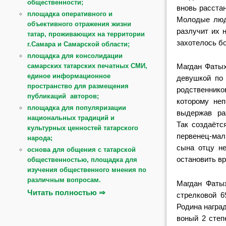
общественности;
вновь рас
ста
площадка оперативного и
Молодые лю
объективного отражения жизни
разлучит их 
татар, проживающих на территории
захоте
лось б
г.Самара и Самарской области;
площадка для консолидации
самарских татарских печатных СМИ,
Магдан Фаты
единое информационное
девушкой п
пространство для размещения
родствен
ник
публикаций авторов;
которому
неп
площадка для популяризации
выдер
жав ра
национальных традиций и
Так
создаётс
культурных ценностей татарского
первенец-маль
народа;
сына отцу 
основа для общения с татарской
остановить
вр
общественностью, площадка для
изучения общественного мнения по
различным вопросам.
Магдан Фат
Читать полностью ⇒
стрелковой 
Родина
награ
воный 2 степ