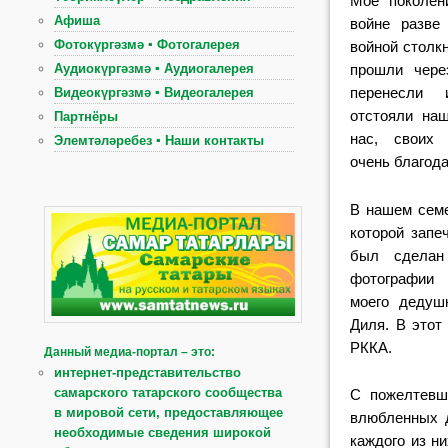
Мое поколе
Афиша
вой
не разве
Фотокүргәзмә ▪ Фотогалерея
войной
столк
Аудиокүргәзмә ▪ Аудиогалерея
прошли че
ре
перенесли
Видеокүргәзмә ▪ Видеогалерея
отстояли
на
Партнёры
нас, свои
Элемтәләребез ▪ Наши контакты
очень
благода
В нашем сем
ко
торой запе
был сде
лан
фотографии
моего
дедуш
Диля. В это
РККА.
Данный медиа-портал – это:
интернет-представительство
самарского татарского сообщества
С пожелтевш
в мировой сети, предоставляющее
влюбленных 
необходимые сведения широкой
каждого из ни