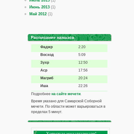
Июль 2013
(1)
Июнь 2013
(1)
Май 2012
(1)
Расписание намазов
Фаджр
2:20
Восход
5:09
Зухр
12:50
Аср
17:56
Магриб
20:24
Иша
22:26
Подробнее
на сайте мечети
.
Время указано для Самарской Соборной
мечети. По области может варьироваться в
пределах 5 минут.