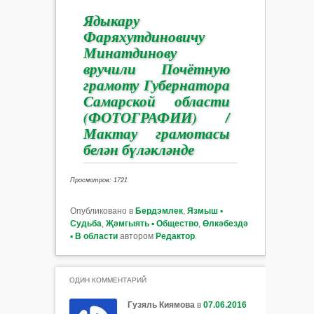
Ядыкару
Фаряхутдиновичу
Минатдинову
вручили Почётную
грамоту Губернатора
Самарской области
(ФОТОГРАФИИ) /
Мактау грамотасы
белән бүләкләнде
Просмотров: 1721
Опубликовано в
Бердэмлек
,
Язмыш ▪
Судьба
,
Җәмгыять ▪ Общество
,
Өлкәбездә
▪ В области
автором
Редактор
.
ОДИН КОММЕНТАРИЙ
Гузяль Киямова
в
07.06.2016