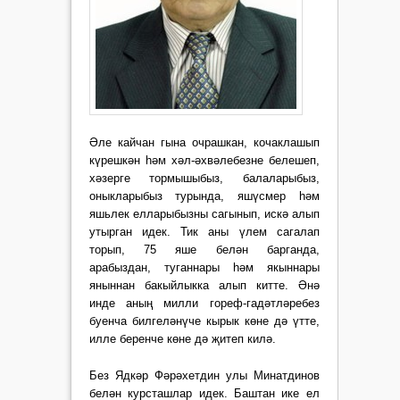
Әле кайчан гына очрашкан, кочаклашып
күрешкән һәм хәл-әхвәлебезне белешеп,
хә­зерге тормышыбыз, балаларыбыз,
оныкларыбыз турында, яшүсмер һәм
яшьлек елларыбызны сагынып, искә алып
утырган идек. Тик аны үлем сагалап
торып, 75 яше белән барганда,
арабыздан, туганнары һәм якыннары
яныннан бакыйлыкка алып китте. Әнә
инде аның милли гореф-гадәтләребез
буенча билгеләнүче кырык көне дә үтте,
илле беренче көне дә җитеп килә.
Без Ядкәр Фәрәхетдин улы Минатдинов
белән курсташлар идек. Баштан ике ел