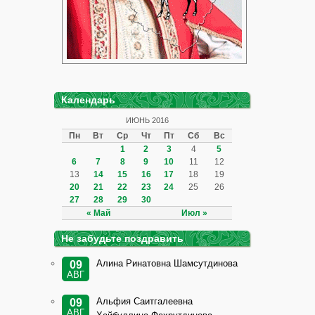
Календарь
ИЮНЬ 2016
Пн
Вт
Ср
Чт
Пт
Сб
Вс
1
2
3
4
5
6
7
8
9
10
11
12
13
14
15
16
17
18
19
20
21
22
23
24
25
26
27
28
29
30
« Май
Июл »
Не забудьте поздравить
Алина Ринатовна Шамсутдинова
09
АВГ
Альфия Саитгалеевна
09
АВГ