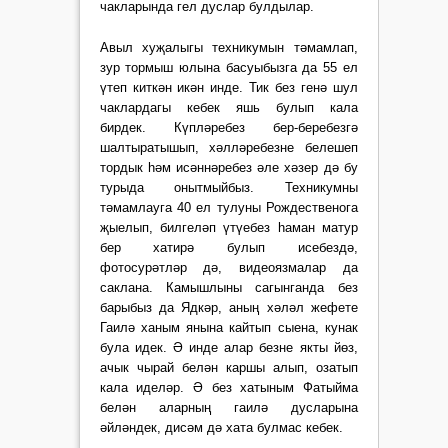
чакларында гел дус­лар булдылар.
Авыл хуҗалыгы техникумын тәмамлап,
зур тормыш юлына басуыбызга да 55 ел
үтеп киткән икән инде. Тик без генә шул
чаклардагы кебек яшь булып кала
бирдек. Күпләребез бер-беребезгә
шалтыратышып, хәлләребезне белешеп
тордык һәм исәннәребез әле хәзер дә бу
турыда онытмыйбыз. Техникумны
тәмамлауга 40 ел тулуны Рождественога
җыелып, билгеләп үтүебез һаман матур
бер хатирә булып исебездә,
фотосурәтләр дә, видеоязмалар да
саклана. Камышлыны сагынганда без
барыбыз да Ядкәр, аның хәләл жефете
Гаилә ханым янына кайтып сыена, кунак
була идек. Ә инде алар безне якты йөз,
ачык чырай белән каршы алып, озатып
кала иделәр. Ә без хатыным Фатыйма
белән аларның гаилә дусларына
әйләндек, дисәм дә хата булмас кебек.