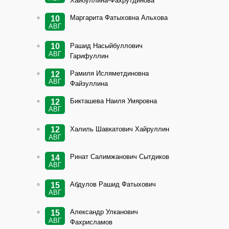
Хайбуллина-Фахрутдинова
Маргарита Фатыховна Альхова
10
АВГ
Рашид Насыйбуллович
10
АВГ
Гарифуллин
Рамиля Исляметдиновна
12
АВГ
Файзуллина
Бикташева Наиля Умяровна
12
АВГ
Халиль Шавкатович Хайруллин
12
АВГ
Ринат Салимжанович Сытдиков
14
АВГ
Абдулов Рашид Фатыхович
15
АВГ
Александр Улканович
15
АВГ
Фахрисламов