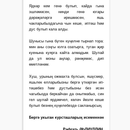
Ядкәр кем генә булып, кайда гына
эшләмәсен, нинди генә югары
дәрәҗәләргә ирешмәсен, яшь
чакларыбыздагыча чын кеше, иптәш һәм
дус булып кала алды.
Шунысы гына бүген күңелне тырнап тора:
мин аны соңгы юлга озатырга, туган җир
куенына куярга кайта алмадым. Шулай
да ул моны аңлар, рәнҗемәс, дип
өметләнәм.
Хуш, урының ожмахта булсын, яшүсмер,
яшьлек елла­рыбызны бергә үткәргән ип­
тәшебез һәм дустыбызны без исән
чагыбызда беркайчан да онытмабыз, син
гел шулай ярдәмчел, көләч йөзле кеше
булып безнең күңелебездә сак­ланырсың.
Бергә укыган курсташларың исеменнән
Рәфгать ӘҺЛИУЛЛИН,