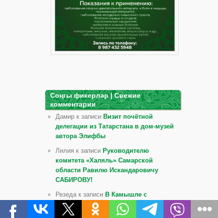
Соңгы фикерләр | Свежие
комментарии
Дамир к записи
Визит почётной
делегации из Татарстана в дом-музей
автора Элифбы
Лилия к записи
Руководителю
комитета «Халяль» Самарской
области Равилю Искандаровичу
САБИРОВУ!
Резеда к записи
В Камышле с
размахом отметили Сабантуй