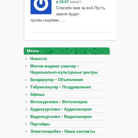
в 18:07
пишет:
Спасибо вам за всё.Пусть
земля будет
пухом.скорбим…..
Меню
Новости
Милли-мәдәни үзәкләр ▪
Национально-культурные центры
Белдерүләр ▪ Объявления
Тәбрикләүләр ▪ Поздравления
Афиша
Фотокүргәзмә ▪ Фотогалерея
Аудиокүргәзмә ▪ Аудиогалерея
Видеокүргәзмә ▪ Видеогалерея
Партнёры
Элемтәләребез ▪ Наши контакты