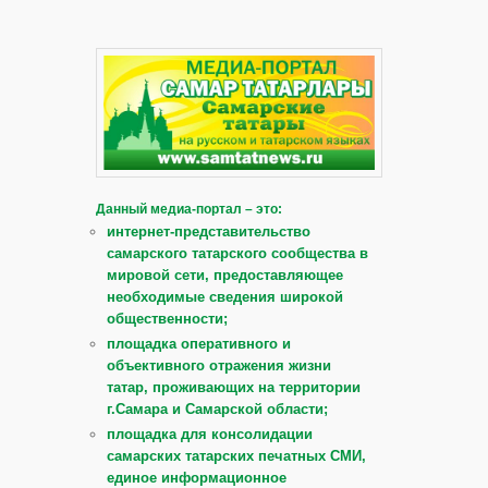
Данный медиа-портал – это:
интернет-представительство
самарского татарского сообщества в
мировой сети, предоставляющее
необходимые сведения широкой
общественности;
площадка оперативного и
объективного отражения жизни
татар, проживающих на территории
г.Самара и Самарской области;
площадка для консолидации
самарских татарских печатных СМИ,
единое информационное