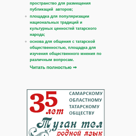
пространство для размещения
публикаций авторов;
площадка для популяризации
национальных традиций и
культурных ценностей татарского
народа;
основа для общения с татарской
общественностью, площадка для
изучения общественного мнения по
различным вопросам.
Читать полностью ⇒