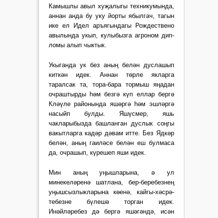
Камышлы авыл хуҗалыгы техникумында,
аннан анда бу уку йорты ябылгач, тагын
ике ел Идел аръягындагы Рождествено
авылында укып, кулыбызга агроном дип­
ломы алып чыктык.
Укыганда ук без аның белән дуслашып
киткән идек. Аннан төрле якларга
таралсак та, тора-бара тормыш яңадан
очраштырды һәм безгә күп еллар бергә
Кләүле районында яшәргә һәм эшләргә
насыйп булды. Яшүсмер, яшь
чакларыбызда башланган дуслык соңгы
вакытларга кадәр дәвам итте. Без Ядкәр
белән, аның гаиләсе белән еш булмаса
да, очрашып, күрешеп яши идек.
Мин аның уңышларына, ә ул
минекеләренә шатлана, бер-беребезнең
уңышсыз­лык­ларына көенә, кайгы-хәсрә­
тебезне бүлешә торган идек.
Инәйләребез дә бергә яшә­гәндә, исән