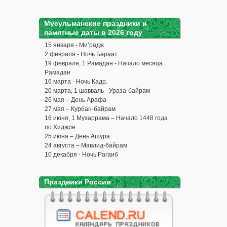
Мусульманские праздники и
памятные даты в 2026 году
15 января - Ми’радж
2 февраля - Ночь Бараат
19 февраля, 1 Рамадан - Начало месяца
Рамадан
16 марта - Ночь Кадр.
20 марта, 1 шавваль - Ураза-байрам
26 мая – День Арафа
27 мая – Курбан-байрам
16 июня, 1 Мухаррама – Начало 1448 года
по Хиджре
25 июня – День Ашура
24 августа – Мавлид-байрам
10 декабря - Ночь Рагаиб
Праздники России