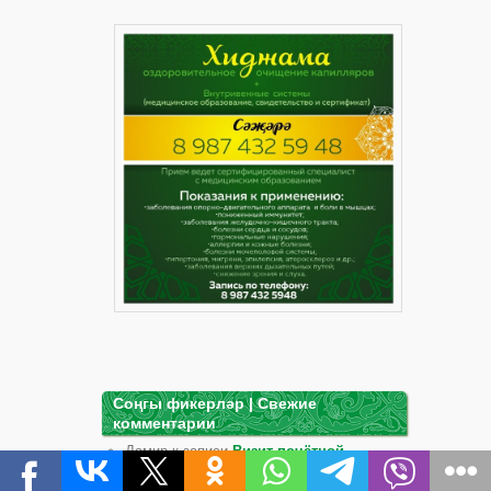
Соңгы фикерләр | Свежие
комментарии
Дамир к записи
Визит почётной
делегации из Татарстана в дом-музей