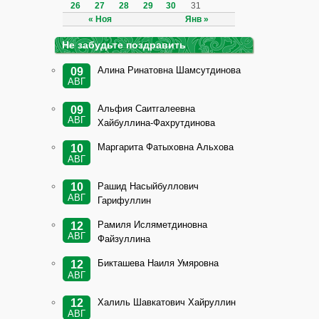
26
27
28
29
30
31
« Ноя
Янв »
Не забудьте поздравить
Алина Ринатовна Шамсутдинова
09
АВГ
Альфия Саитгалеевна
09
АВГ
Хайбуллина-Фахрутдинова
Маргарита Фатыховна Альхова
10
АВГ
Рашид Насыйбуллович
10
АВГ
Гарифуллин
Рамиля Исляметдиновна
12
АВГ
Файзуллина
Бикташева Наиля Умяровна
12
АВГ
Халиль Шавкатович Хайруллин
12
АВГ