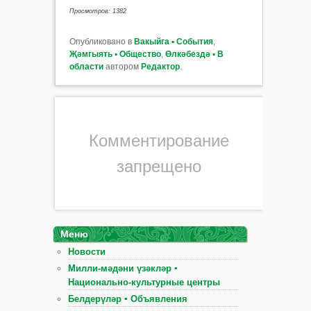
Просмотров: 1382
Опубликовано в
Вакыйга ▪ События
,
Җәмгыять ▪ Общество
,
Өлкәбездә ▪ В
области
автором
Редактор
.
Комментирование
запрещено
Меню
Новости
Милли-мәдәни үзәкләр ▪
Национально-культурные центры
Белдерүләр ▪ Объявления