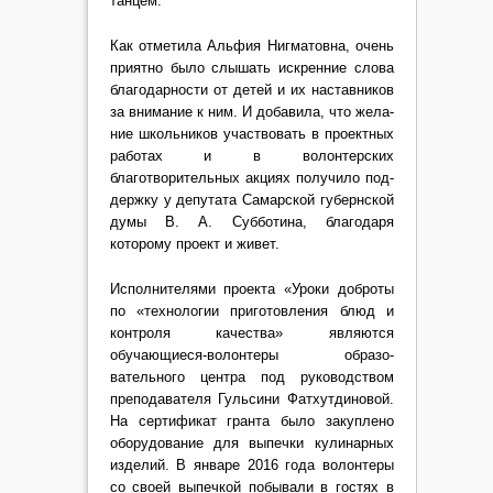
танцем.
Как отметила Альфия Нигматовна, очень
приятно было слышать искренние сло­ва
благодарности от детей и их наставников
за внимание к ним. И добавила, что жела­
ние школьников участвовать в проектных
работах и в во­лонтерских
благотворитель­ных акциях получило под­
держку у депутата Самарской губернской
думы В. А. Суб­ботина, благодаря
которому проект и живет.
Исполнителями проекта «Уроки доброты
по «техноло­гии приготовления блюд и
кон­троля качества» являются
обучающиеся-волонтеры образо­
вательного центра под руко­водством
преподавателя Гульсини Фатхутдиновой.
На сертификат гранта было закуп­лено
оборудование для выпеч­ки кулинарных
изделий. В ян­варе 2016 года волонтеры
со своей выпечкой побывали в гостях в