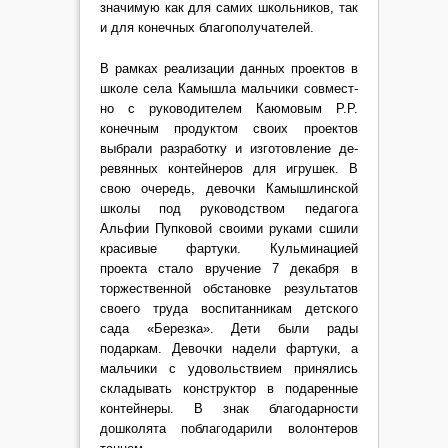
значимую как для самих школьников, так
и для конечных благополучателей.
В рамках реализации дан­ных проектов в
школе села Камышла мальчики совмест­
но с руководителем Каюмовым Р.Р.
конечным продук­том своих проектов
выбрали разработку и изготовление де­
ревянных контейнеров для иг­рушек. В
свою очередь, девоч­ки Камышлинской
школы под руководством педагога
Альфии Пупковой своими руками сшили
красивые фартуки. Кульминацией
проекта стало вручение 7 декабря в
торже­ственной обстановке результа­тов
своего труда воспитанни­кам детского
сада «Березка». Дети были рады
подаркам. Девочки надели фартуки, а
мальчики с удовольствием принялись
складывать конст­руктор в подаренные
контей­неры. В знак благодарности
дошколята поблагодарили во­лонтеров