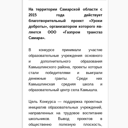
На территории Самарс­кой области с
2015 года дей­ствует
благотворительный проект «Уроки
доброты», организатором которого яв­
ляется ООО «Газпром трансгаз
Самара».
В конкурсе принимали уча­стие
образовательные учреж­дения основного
и дополни­тельного образования
Камышлинского района, проек­ты которых
стали победителя­ми и выиграли
денежные гран­ты. Среди них
Камышлинская средняя школа и
образова­тельный центр села Камышла.
Цель Конкурса — поддерж­ка проектных
инициатив обра­зовательных учреждений,
на­правленных на трудовое воспи­тание
школьников. Вывод про­ектов в
общественно полезную плоскость,