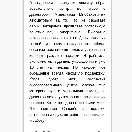
благодар­ность всему коллективу обра­
зовательного центра во главе с
директором Мидехатом Мисбаховичем
Хисматовым за то, что не забывает
своих ветеранов, проявляет по­стоянную
за­боту о нас, — говорит она. — Ежегодно
ве­теранов при­глашают на День пожилых
людей, где, кроме празд­ничного обе­да,
организа­торы своими силами устраивают
концерт, раздают по­дарки. Я работала
экономис­том в данном учреждении и уже
10 лет на пенсии. Но каждое мое
обращение всегда находило поддержку.
Когда умер муж, коллектив
образовательного центра оказал мне
материаль­ную и моральную помощь, а
ди­ректор лично участвовал в организации
похорон. Вот и се­годня не оставили меня
без внимания. Спасибо за подар­ки,
выполненные руками ре­бят, за внимание
и заботу».