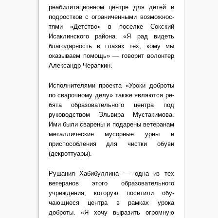
реабилитационном центре для детей и
подростков с ограниченными возможнос­
тями «Детство» в поселке Сокский
Исаклинского района. «Я рад видеть
благодарность в глазах тех, кому мы
оказы­ваем помощь» — говорит во­лонтер
Александр Черапкин.
Исполнителями проекта «Уроки доброты
по сварочно­му делу» также являются ре­
бята образовательного центра под
руководством Эльвира Мустакимова.
Ими были сва­рены и подарены ветеранам
металлические мусорные урны и
приспособления для чистки обуви
(декроттуары).
Рушания Хабибуллина — одна из тех
ветеранов этого образовательного
учрежде­ния, которую посетили обу­
чающиеся центра в рамках урока
доброты. «Я хочу вы­разить огромную