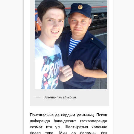
Альмир һәм Ильфат.
Присягасына да бардым улымның. Псков
шәһәрендә һава-десант гаскәрләрендә
хезмәт итә ул. Шалтыратып хәлемне
белеп тора. Мин дә баламны бик