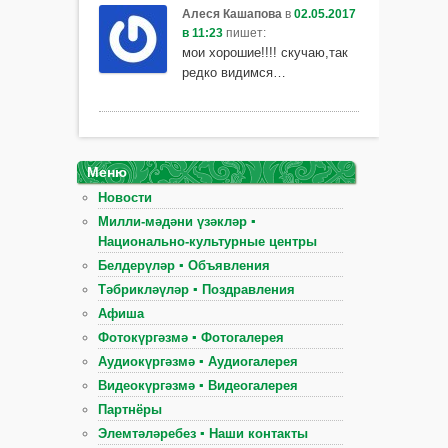
Алеся Кашапова
в
02.05.2017
в 11:23
пишет:
мои хорошие!!!! скучаю,так
редко видимся…
Меню
Новости
Милли-мәдәни үзәкләр ▪
Национально-культурные центры
Белдерүләр ▪ Объявления
Тәбрикләүләр ▪ Поздравления
Афиша
Фотокүргәзмә ▪ Фотогалерея
Аудиокүргәзмә ▪ Аудиогалерея
Видеокүргәзмә ▪ Видеогалерея
Партнёры
Элемтәләребез ▪ Наши контакты