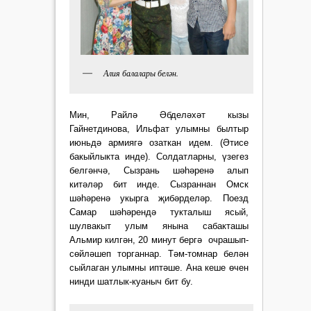
Алия балалары белән.
Мин, Райлә Әбделәхәт кызы
Гайнетдинова, Ильфат улымны былтыр
июньдә армиягә озаткан идем. (Әтисе
бакыйлыкта инде). Солдатларны, үзегез
белгәнчә, Сызрань шәһәренә алып
китәләр бит инде. Сызраннан Омск
шәһәренә укырга җибәрделәр. Поезд
Самар шәһәрендә тукталыш ясый,
шулвакыт улым янына сабакташы
Альмир килгән, 20 минут бергә
очрашып
-
сөйләшеп торганнар. Тәм-томнар белән
сыйлаган улымны иптәше. Ана кеше өчен
нинди шатлык-куаныч бит бу.