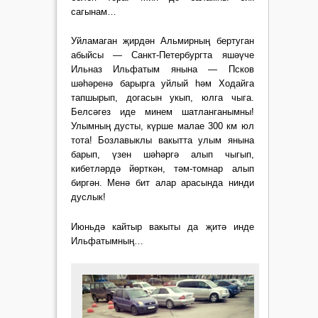
сагынам…
Уйламаган җирдән Альмирның бертуган
абыйсы — Санкт-Петербургта яшәүче
Ильназ Ильфатым янына — Псков
шәһәренә барырга уйлый һәм Ходайга
тапшырып, догасын укып, юлга чыга.
Белсәгез иде минем шатланганымны!
Улымның дусты, күрше малае 300 км юл
тота! Бозлавыклы вакытта улым янына
барып, үзен шәһәргә алып чыгып,
кибетләрдә йөрткән, тәм-томнар алып
биргән. Менә бит алар арасында нинди
дуслык!
Июньдә кайтыр вакыты да җитә инде
Ильфатымның…