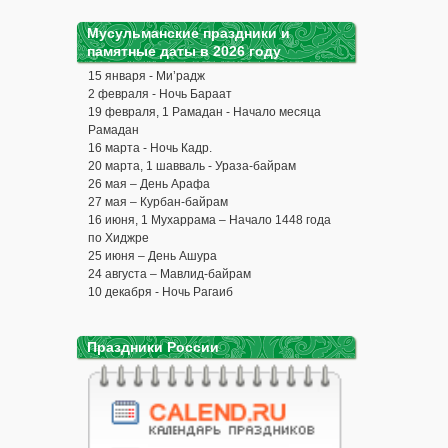
Мусульманские праздники и
памятные даты в 2026 году
15 января - Ми’радж
2 февраля - Ночь Бараат
19 февраля, 1 Рамадан - Начало месяца
Рамадан
16 марта - Ночь Кадр.
20 марта, 1 шавваль - Ураза-байрам
26 мая – День Арафа
27 мая – Курбан-байрам
16 июня, 1 Мухаррама – Начало 1448 года
по Хиджре
25 июня – День Ашура
24 августа – Мавлид-байрам
10 декабря - Ночь Рагаиб
Праздники России