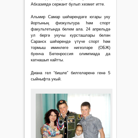
Абхазиядә сержант булып хезмәт итте.
Альмир Самар шәһәрендәге югары уку
йортының физкультура һәм спорт
факультетында белем ала. 24 апрельдә
ул бергә укучы курсташлары белән
Саранск шәһәрендә үтүче спорт һәм
тормыш иминлеге нигезләре (ОБЖ)
буенча Бөтенроссия олимпиада да
катнашып кайтты.
Диана гел “бишле” билгеләренә генә 5
сыйныфта укый.