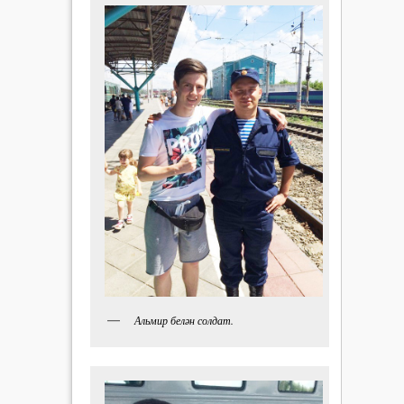
Альмир белән солдат.