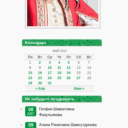
Календарь
МАЙ 2017
Пн
Вт
Ср
Чт
Пт
Сб
Вс
1
2
3
4
5
6
7
8
9
10
11
12
13
14
15
16
17
18
19
20
21
22
23
24
25
26
27
28
29
30
31
« Апр
Июн »
Не забудьте поздравить
Гелфия Шавкетовна
08
АВГ
Фазульянова
Алина Ринатовна Шамсутдинова
09