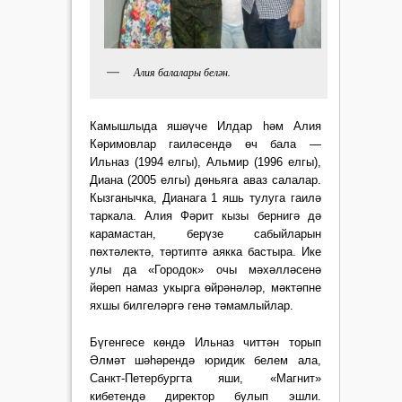
Алия балалары белән.
Камышлыда яшәүче Илдар һәм Алия
Кәримовлар гаиләсендә өч бала —
Ильназ (1994 елгы), Альмир (1996 елгы),
Диана (2005 елгы) дөньяга аваз салалар.
Кызганычка, Дианага 1 яшь тулуга гаилә
таркала. Алия Фәрит кызы бернигә дә
карамастан, берүзе сабыйларын
пөхтәлектә, тәртиптә аякка бастыра. Ике
улы да «Городок» очы мәхәлләсенә
йөреп намаз укырга өйрәнәләр, мәктәпне
яхшы билгеләргә генә тәмамлыйлар.
Бүгенгесе көндә Ильназ читтән торып
Әлмәт шәһәрендә юридик белем ала,
Санкт-Петербургта яши, «Магнит»
кибетендә директор булып эшли.