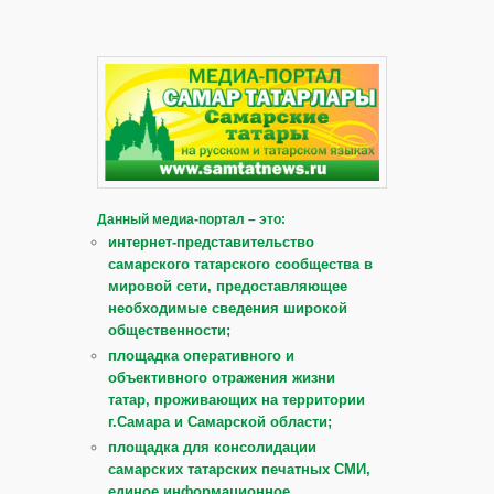
Данный медиа-портал – это:
интернет-представительство
самарского татарского сообщества в
мировой сети, предоставляющее
необходимые сведения широкой
общественности;
площадка оперативного и
объективного отражения жизни
татар, проживающих на территории
г.Самара и Самарской области;
площадка для консолидации
самарских татарских печатных СМИ,
единое информационное