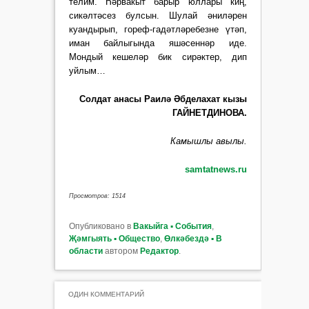
телим. Һәрвакыт барыр юллары киң,
сикәлтәсез булсын. Шулай әниләрен
куандырып, гореф-гадәтләребезне үтәп,
иман байлыгында яшәсеннәр иде.
Мондый кешеләр бик сирәктер, дип
уйлым…
Солдат анасы Раилә Әбделахат кызы
ГАЙНЕТДИНОВА.
Камышлы авылы.
samtatnews.ru
Просмотров: 1514
Опубликовано в
Вакыйга ▪ События
,
Җәмгыять ▪ Общество
,
Өлкәбездә ▪ В
области
автором
Редактор
.
ОДИН КОММЕНТАРИЙ