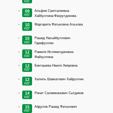
АВГ
Альфия Саитгалеевна
09
АВГ
Хайбуллина-Фахрутдинова
Маргарита Фатыховна Альхова
10
АВГ
Рашид Насыйбуллович
10
АВГ
Гарифуллин
Рамиля Исляметдиновна
12
АВГ
Файзуллина
Бикташева Наиля Умяровна
12
АВГ
Халиль Шавкатович Хайруллин
12
АВГ
Ринат Салимжанович Сытдиков
14
АВГ
Абдулов Рашид Фатыхович
15
АВГ