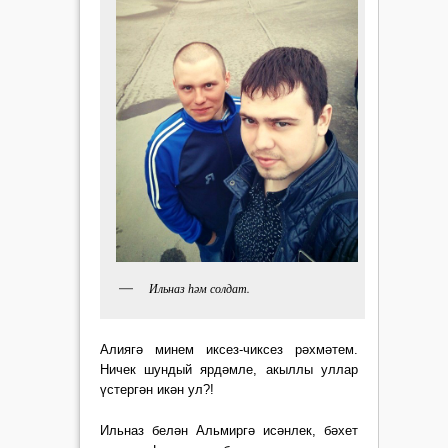
Ильназ һәм солдат.
Алиягә минем иксез-чиксез рәхмәтем.
Ничек шундый ярдәмле, акыллы уллар
үстергән икән ул?!
Ильназ белән Альмиргә исәнлек, бәхет