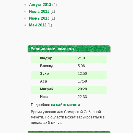
Август 2013
(4)
Июль 2013
(1)
Июнь 2013
(1)
Май 2012
(1)
Расписание намазов
Фаджр
2:10
Восход
5:06
Зухр
12:50
Аср
17:58
Магриб
20:28
Иша
22:33
Подробнее
на сайте мечети
.
Время указано для Самарской Соборной
мечети. По области может варьироваться в
пределах 5 минут.