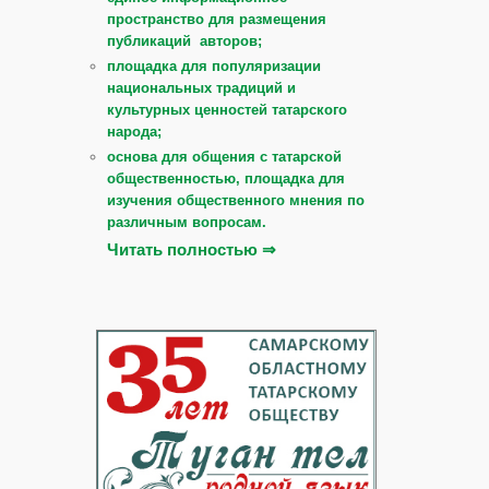
пространство для размещения
публикаций авторов;
площадка для популяризации
национальных традиций и
культурных ценностей татарского
народа;
основа для общения с татарской
общественностью, площадка для
изучения общественного мнения по
различным вопросам.
Читать полностью ⇒