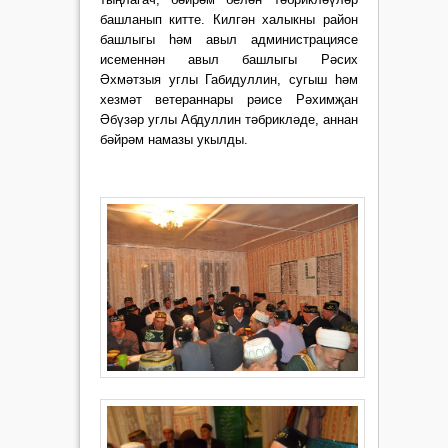
башланып китте. Килгән халыкны район
башлыгы һәм авыл администрациясе
исеменнән авыл башлыгы Рәсих
Әхмәтзыя углы Габидуллин, сугыш һәм
хезмәт ветераннары рәисе Рәхимҗан
Әбүзәр углы Абдуллин тәбрикләде, аннан
бәйрәм намазы укылды.