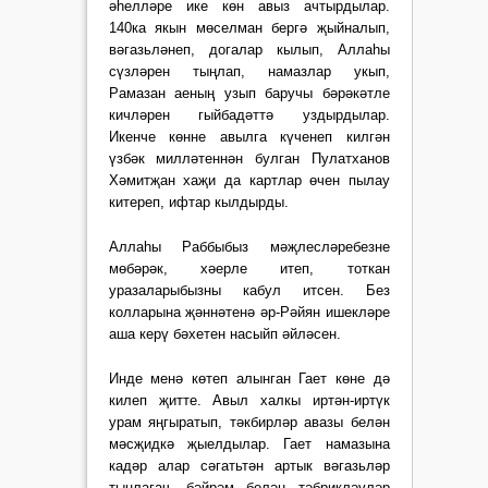
әһелләре ике көн авыз ачтырдылар.
140ка якын мөселман бергә җыйналып,
вәгазьләнеп, догалар кылып, Аллаһы
сүзләрен тыңлап, намазлар укып,
Рамазан аеның узып баручы бәрәкәтле
кичләрен гыйбадәттә уздырдылар.
Икенче көнне авылга күченеп килгән
үзбәк милләтеннән булган Пулатханов
Хәмитҗан хаҗи да картлар өчен пылау
китереп, ифтар кылдырды.
Аллаһы Раббыбыз мәҗлесләребезне
мөбәрәк, хәерле итеп, тоткан
уразаларыбызны кабул итсен. Без
колларына җәннәтенә әр-Рәйян ишекләре
аша керү бәхетен насыйп әйләсен.
Инде менә көтеп алынган Гает көне дә
килеп җитте. Авыл халкы иртән-иртүк
урам яңгыратып, тәкбирләр авазы белән
мәсҗидкә җыелдылар. Гает намазына
кадәр алар сәгатьтән артык вәгазьләр
тыңлагач, бәйрәм белән тәбрикләүләр