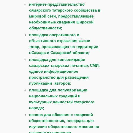
интернет-представительство
самарского татарского сообщества в
мировой сети, предоставляющее
необходимые сведения широкой
общественности;
площадка оперативного и
объективного отражения жизни
татар, проживающих на территории
г.Самара и Самарской области;
площадка для консолидации
самарских татарских печатных СМИ,
единое информационное
пространство для размещения
публикаций авторов;
площадка для популяризации
национальных традиций и
культурных ценностей татарского
народа;
основа для общения с татарской
общественностью, площадка для
изучения общественного мнения по
различным вопросам.