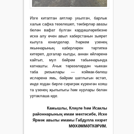
Изге китаптан аятләр укылгач, барлык
халык сафка төзелешеп, тәкбирләр авазы
белән вафат булган кардәшләребезне
искә алу өчен авыл каберстанын зыярәт
кылуга юнәлделәр. Һәркем үзенең
якыннарының каберләрен тәртипкә
китереп, догалар кылды, аннан өйләренә
кайтып, мул бәйрәм табыннарында
катнашты. Ачык тәрәзәләрдән чыккан
таба ризыклары — коймак-бәлеш
исләренә ямь, бәйрәм шатлыгын өстәп,
инде яздан бирле сирәгрәк күренгән кояш
та үзенең җылылыгы һәм нурлары белән
уртаклаша иде.
Камышлы, Кләүле һәм Исаклы
районнарының имам мөхтәсибе, Иске
Ярмәк авылы имамы Габдулла хәзрәт
МӨХӘММӘТКӘРИМ.