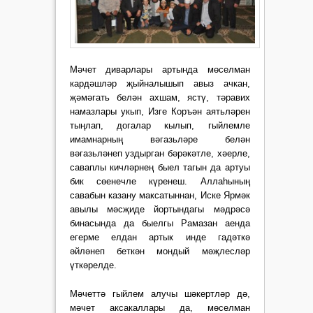
Мәчет диварлары артында мөселман
кардәшләр җыйналышып авыз ачкан,
җәмәгать белән ахшам, ястү, тәравих
намазлары укып, Изге Коръән аятьләрен
тыңлап, догалар кылып, гыйлемле
имамнарның вәгазьләре белән
вәгазьләнеп уздырган бәрәкәтле, хәерле,
саваплы кичләрнең быел тагын да артуы
бик сөенечле күренеш. Аллаһының
савабын казану максатыннан, Иске Ярмәк
авылы мәсҗиде йортындагы мәдрәсә
бинасында да быелгы Рамазан аенда
егерме елдан артык инде гадәткә
әйләнеп беткән мондый мәҗлесләр
үткәрелде.
Мәчеттә гыйлем алучы шәкертләр дә,
мәчет аксакаллары да, мөселман