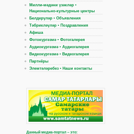
Милли-мәдәни үзәкләр ▪
Национально-культурные центры
Белдерүләр ▪ Объявления
Тәбрикләүләр ▪ Поздравления
Афиша
Фотокүргәзмә ▪ Фотогалерея
Аудиокүргәзмә ▪ Аудиогалерея
Видеокүргәзмә ▪ Видеогалерея
Партнёры
Элемтәләребез ▪ Наши контакты
Данный медиа-портал – это: