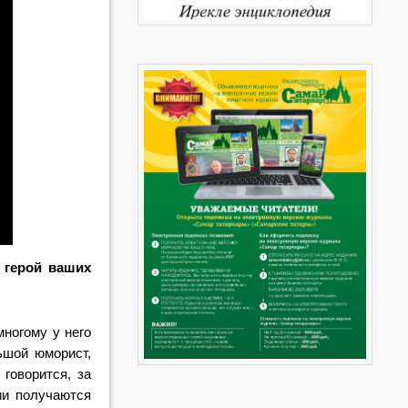
 герой ваших
многому у него
ьшой юморист,
говорится, за
ии получаются