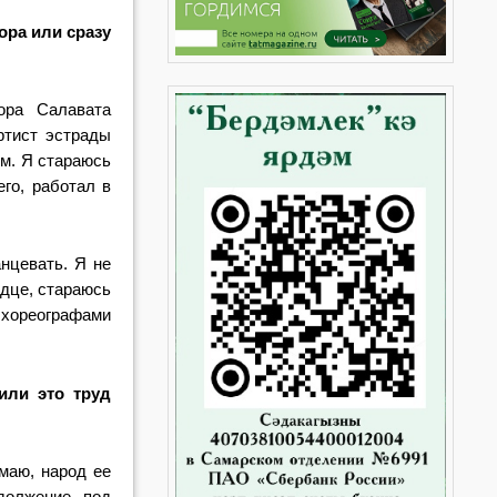
ора или сразу
ора Салавата
ртист эстрады
ом. Я стараюсь
его, работал в
анцевать. Я не
рдце, стараюсь
с хореографами
или это труд
маю, народ ее
должение под