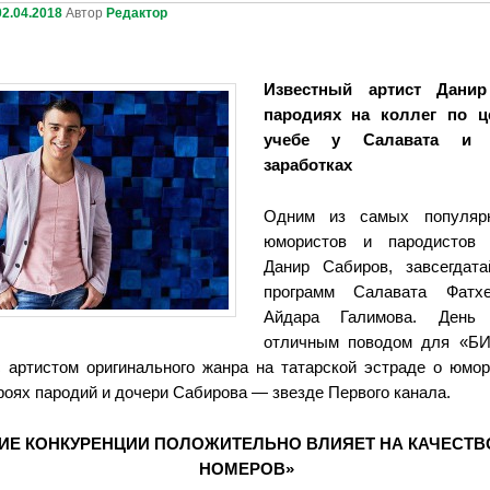
02.04.2018
Автор
Редактор
Известный артист Дани
пародиях на коллег по це
учебе у Салавата и с
заработках
Одним из самых популяр
юмористов и пародистов
Данир Сабиров, завсегдат
программ Салавата Фатх
Айдара Галимова. День
отличным поводом для «БИ
 артистом оригинального жанра на татарской эстраде о юмор
роях пародий и дочери Сабирова — звезде Первого канала.
ИЕ КОНКУРЕНЦИИ ПОЛОЖИТЕЛЬНО ВЛИЯЕТ НА КАЧЕСТВ
НОМЕРОВ»