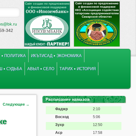
ws@bk.ru
-59-342
 ▪ ПОЛИТИКА
ИКЪТИСАД ▪ ЭКОНОМИКА
 ▪ СУДЬБА
АВЫЛ ▪ СЕЛО
ТАРИХ ▪ ИСТОРИЯ
Расписание намазов
Следующее
→
Фаджр
2:10
Восход
5:06
же
Зухр
12:50
Аср
17:58