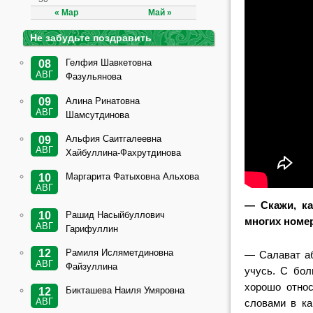
« Мар
Май »
Не забудьте поздравить
Гелфия Шавкетовна
08
АВГ
Фазульянова
Алина Ринатовна
09
АВГ
Шамсутдинова
Альфия Саитгалеевна
09
АВГ
Хайбуллина-Фахрутдинова
Маргарита Фатыховна Альхова
10
АВГ
—
Скажи, к
Рашид Насыйбуллович
10
многих номе
АВГ
Гарифуллин
Рамиля Исляметдиновна
12
— Салават аб
АВГ
Файзуллина
учусь. С бол
хорошо относ
Бикташева Наиля Умяровна
12
АВГ
словами в ка