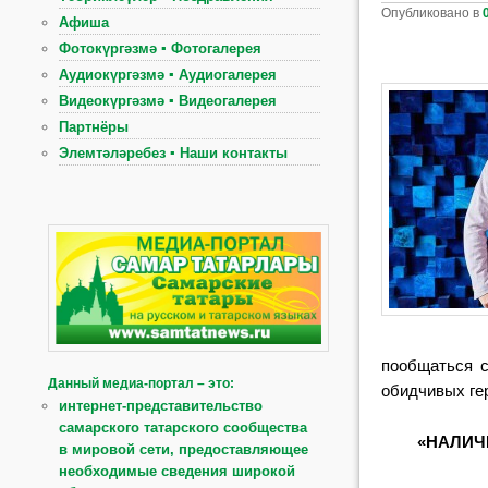
Опубликовано в
Афиша
Фотокүргәзмә ▪ Фотогалерея
Аудиокүргәзмә ▪ Аудиогалерея
Видеокүргәзмә ▪ Видеогалерея
Партнёры
Элемтәләребез ▪ Наши контакты
пообщаться с
Данный медиа-портал – это:
обидчивых ге
интернет-представительство
самарского татарского сообщества
«НАЛИЧ
в мировой сети, предоставляющее
необходимые сведения широкой