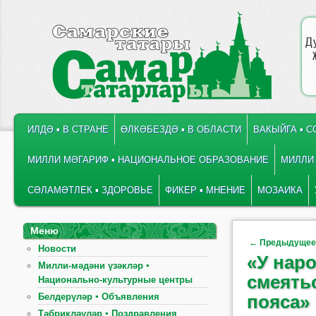
Д
ГЛАВНОЕ МЕНЮ
ПЕРЕЙТИ К ОСНОВНОМУ СОДЕРЖИМОМУ
ПЕРЕЙТИ К ДОПОЛНИТЕЛЬНОМУ СОДЕРЖИМОМУ
ИЛДӘ ▪ В СТРАНЕ
ӨЛКӘБЕЗДӘ ▪ В ОБЛАСТИ
ВАКЫЙГА ▪ 
МИЛЛИ МӘГАРИФ ▪ НАЦИОНАЛЬНОЕ ОБРАЗОВАНИЕ
МИЛЛИ 
СӘЛАМӘТЛЕК ▪ ЗДОРОВЬЕ
ФИКЕР ▪ МНЕНИЕ
МОЗАИКА
Меню
Навигация по
←
Предыдуще
Новости
«У наро
Милли-мәдәни үзәкләр ▪
смеятьс
Национально-культурные центры
Белдерүләр ▪ Объявления
пояса»
Тәбрикләүләр ▪ Поздравления