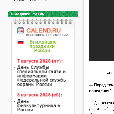
10 декабря - Ночь Рагаиб
Праздники России
«Е
— Перед тем 
поведения?
— Да, конечно
долго набл