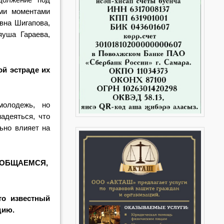
ми моментами
вна Шигапова,
уша Гараева,
ой эстраде их
молодежь, но
адеяться, что
ьно влияет на
ООБЩАЕМСЯ,
то известный
дию.