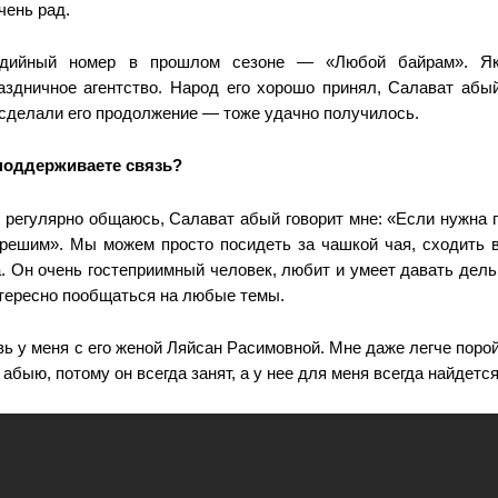
очень рад.
одийный номер в прошлом сезоне — «Любой байрам». Я
аздничное агентство. Народ его хорошо принял, Салават абы
 сделали его продолжение — тоже удачно получилось.
поддерживаете связь?
м регулярно общаюсь, Салават абый говорит мне: «Если нужна 
решим». Мы можем просто посидеть за чашкой чая, сходить в
. Он очень гостеприимный человек, любит и умеет давать дел
нтересно пообщаться на любые темы.
 у меня с его женой Ляйсан Расимовной. Мне даже легче порой
абыю, потому он всегда занят, а у нее для меня всегда найдетс