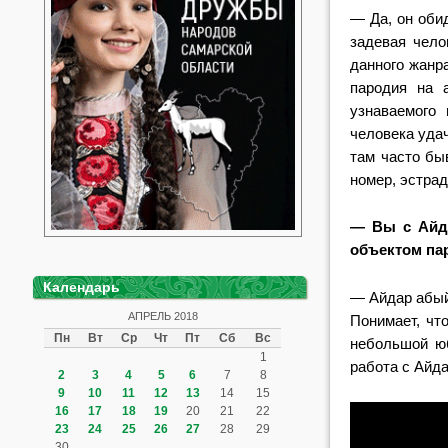
— Да, он обид
задевая чело
данного жанр
пародия на а
узнаваемого
человека удач
там часто бы
номер, эстра
— Вы с Айда
объектом п
Календарь
— Айдар абый
АПРЕЛЬ 2018
Понимает, чт
Пн
Вт
Ср
Чт
Пт
Сб
Вс
небольшой юб
1
работа с Айд
2
3
4
5
6
7
8
9
10
11
12
13
14
15
16
17
18
19
20
21
22
23
24
25
26
27
28
29
30