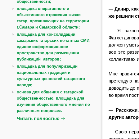
общественности;
— Данир, как
площадка оперативного и
объективного отражения жизни
же решили с
татар, проживающих на территории
г.Самара и Самарской области;
— Я закончи
площадка для консолидации
Фатхетдинова
самарских татарских печатных СМИ,
должен уметь
единое информационное
все это разв
пространство для размещения
коллективах и
публикаций авторов;
площадка для популяризации
национальных традиций и
Мне нравится
культурных ценностей татарского
претендую на
народа;
доводить до п
основа для общения с татарской
во время пост
общественностью, площадка для
изучения общественного мнения по
— Расскажи,
различным вопросам.
других авто
Читать полностью ⇒
— Свою перв
помнит, пот