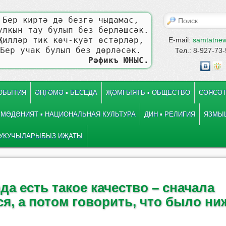
Поиск
Бер киртә дә безгә чыдамас,
улкын тау булып без берләшсәк.
Җилләр тик көч-куәт өстәрләр,
E-mail:
samtatne
Бер учак булып без дөрләсәк.
Тел.: 8-927-73
Рәфикъ ЮНЫС.
СОБЫТИЯ
ӘҢГӘМӘ ▪ БЕСЕДА
ҖӘМГЫЯТЬ ▪ ОБЩЕСТВО
СӘЯСӘТ
МӘДӘНИЯТ ▪ НАЦИОНАЛЬНАЯ КУЛЬТУРА
ДИН ▪ РЕЛИГИЯ
ЯЗМЫШ
УКУЧЫЛАРЫБЫЗ ИҖАТЫ
 записям
е
да есть такое качество – сначала
я, а потом говорить, что было ни