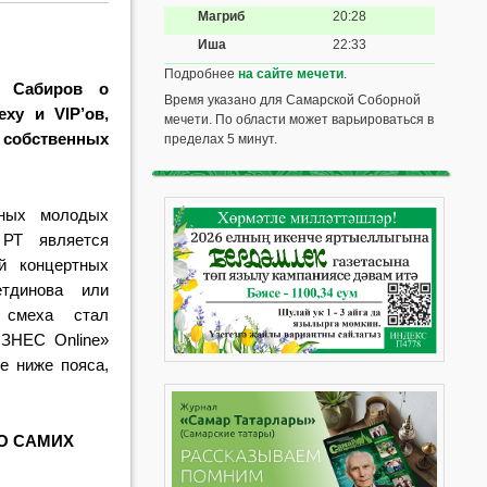
Магриб
20:28
Иша
22:33
Подробнее
на сайте мечети
.
р Сабиров о
Время указано для Самарской Соборной
ху и VIP’ов,
мечети. По области может варьироваться в
обственных
пределах 5 минут.
ных молодых
 РТ является
ай концертных
етдинова или
 смеха стал
ЗНЕС Online»
е ниже пояса,
О САМИХ