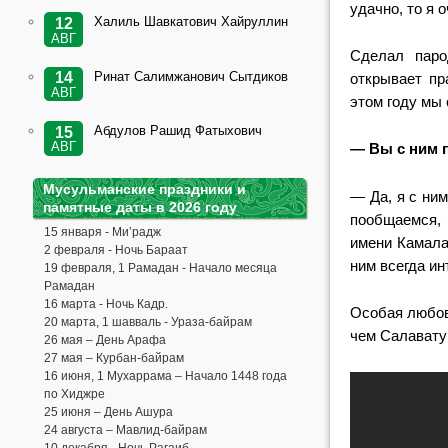
удачно, то я 
Халиль Шавкатович Хайруллин
12
АВГ
Сделал пар
Ринат Салимжанович Сытдиков
14
открывает пр
АВГ
этом году мы
Абдулов Рашид Фатыхович
15
АВГ
— Вы с ним 
Мусульманские праздники и
— Да, я с ни
памятные даты в 2026 году
пообщаемся, 
15 января - Ми’радж
имени Камала
2 февраля - Ночь Бараат
ним всегда и
19 февраля, 1 Рамадан - Начало месяца
Рамадан
16 марта - Ночь Кадр.
Особая любовь
20 марта, 1 шавваль - Ураза-байрам
чем Салавату 
26 мая – День Арафа
27 мая – Курбан-байрам
16 июня, 1 Мухаррама – Начало 1448 года
по Хиджре
25 июня – День Ашура
24 августа – Мавлид-байрам