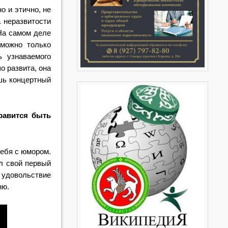
о и этично, не
 неразвитости
На самом деле
 можно только
 узнаваемого
о развита, она
ишь концертный
равится быть
себя с юмором.
ал свой первый
 удовольствие
ню.