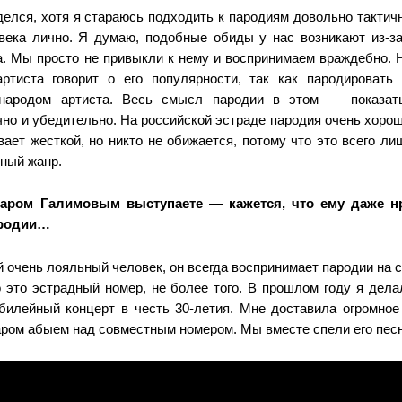
елся, хотя я стараюсь подходить к пародиям довольно тактичн
века лично. Я думаю, подобные обиды у нас возникают из-за
а. Мы просто не привыкли к нему и воспринимаем враждебно. 
ртиста говорит о его популярности, так как пародировать
 народом артиста. Весь смысл пародии в этом — показать
но и убедительно. На российской эстраде пародия очень хорош
вает жесткой, но никто не обижается, потому что это всего л
дный жанр.
ром Галимовым выступаете — кажется, что ему даже н
ародии…
 очень лояльный человек, он всегда воспринимает пародии на 
о это эстрадный номер, не более того. В прошлом году я дел
илейный концерт в честь 30-летия. Мне доставила огромное
аром абыем над совместным номером. Мы вместе спели его пес