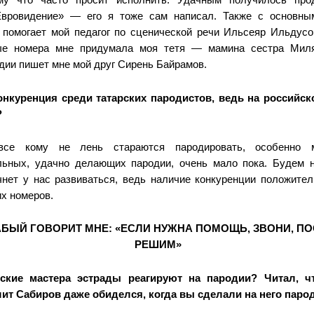
Евровидение» — его я тоже сам написал. Также с основны
 помогает мой педагог по сценической речи Ильсеяр Ильдусо
ые номера мне придумала моя тетя — мамина сестра Миля
дии пишет мне мой друг Сирень Байрамов.
онкуренция среди татарских пародистов, ведь на российск
?
се кому не лень стараются пародировать, особенно 
ьных, удачно делающих пародии, очень мало пока. Будем н
чнет у нас развиваться, ведь наличие конкуренции положител
их номеров.
АБЫЙ ГОВОРИТ МНЕ
: «ЕСЛИ НУЖНА ПОМОЩЬ, ЗВОНИ, П
РЕШИМ»
ские мастера эстрады реагируют на пародии? Читал, ч
ит Сабиров даже обиделся, когда вы сделали на него паро