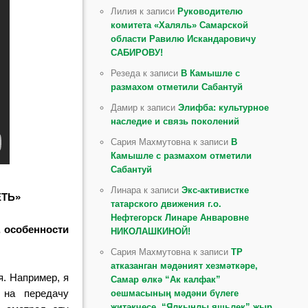
Лилия к записи
Руководителю
комитета «Халяль» Самарской
области Равилю Искандаровичу
САБИРОВУ!
Резеда к записи
В Камышле с
размахом отметили Сабантуй
Дамир к записи
Элифба: культурное
наследие и связь поколений
Сария Махмутовна к записи
В
Камышле с размахом отметили
Сабантуй
Линара к записи
Экс-активистке
ЕТЬ»
татарского движения г.о.
Нефтегорск Линаре Анваровне
, особенности
НИКОЛАШКИНОЙ!
Сария Махмутовна к записи
ТР
атказанган мәдәният хезмәткәре,
я. Например, я
Самар өлкә “Ак калфак”
на передачу
оешмасының мәдәни бүлеге
җитәкчесе, “Ялкынлы яшьлек” җыр,