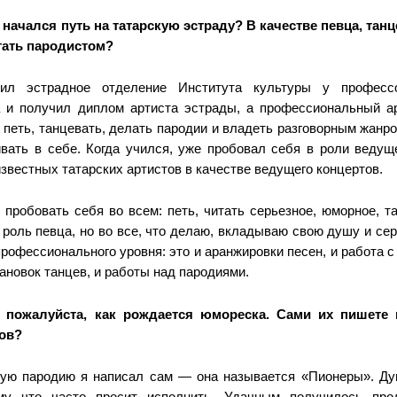
 начался путь на татарскую эстраду? В качестве певца, танц
тать пародистом?
л эстрадное отделение Института культуры у професс
 и получил диплом артиста эстрады, а профессиональный а
 петь, танцевать, делать пародии и владеть разговорным жанр
ивать в себе. Когда учился, уже пробовал себя в роли ведущ
звестных татарских артистов в качестве ведущего концертов.
 пробовать себя во всем: петь, читать серьезное, юморное, т
 роль певца, но во все, что делаю, вкладываю свою душу и се
рофессионального уровня: это и аранжировки песен, и работа 
ановок танцев, и работы над пародиями.
 пожалуйста, как рождается юмореска. Сами их пишете 
ров?
ую пародию я написал сам — она называется «Пионеры». Ду
ому что часто просит исполнить. Удачным получилось про