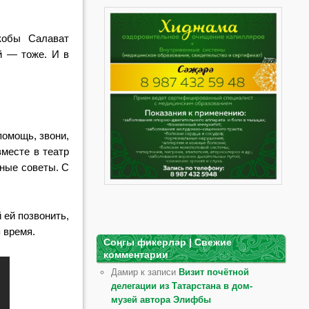
кобы Салават
й — тоже. И в
помощь, звони,
месте в театр
ьные советы. С
 ей позвонить,
я время.
Соңгы фикерләр | Свежие
комментарии
Дамир к записи
Визит почётной
делегации из Татарстана в дом-
музей автора Элифбы