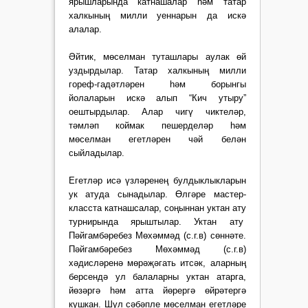
ярышларында катнашалар һәм татар
халкының милли уеннарын да искә
алалар.
Әйтик, мөселман туташлары аулак өй
уздырдылар. Татар халкының милли
гореф-гадәтләрен һәм борынгы
йолаларын искә алып “Кич утыру”
оештырдылар. Алар чигү чиктеләр,
тәмләп коймак пешерделәр һәм
мөселман егетләрен чәй белән
сыйладылар.
Егетләр исә үзләренең булдыклыкларын
ук атуда сынадылар. Өлгәре мастер-
класста катнашсалар, соңыннан уктан ату
турнирында ярыштылар. Уктан ату
Пәйгамбәребез Мөхәммәд (с.г.в) сөннәте.
Пәйгамбәребез Мөхәммәд (с.г.в)
хәдисләренә мөрәҗәгать итсәк, аларның
берсендә ул балаларны уктан атарга,
йөзәргә һәм атта йөрергә өйрәтергә
кушкан. Шул сәбәпле мөселман егетләре