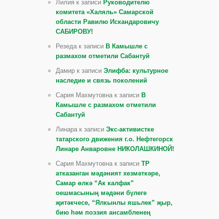
Лилия к записи
Руководителю
комитета «Халяль» Самарской
области Равилю Искандаровичу
САБИРОВУ!
Резеда к записи
В Камышле с
размахом отметили Сабантуй
Дамир к записи
Элифба: культурное
наследие и связь поколений
Сария Махмутовна к записи
В
Камышле с размахом отметили
Сабантуй
Линара к записи
Экс-активистке
татарского движения г.о. Нефтегорск
Линаре Анваровне НИКОЛАШКИНОЙ!
Сария Махмутовна к записи
ТР
атказанган мәдәният хезмәткәре,
Самар өлкә “Ак калфак”
оешмасының мәдәни бүлеге
җитәкчесе, “Ялкынлы яшьлек” җыр,
бию һәм поэзия ансамбленең