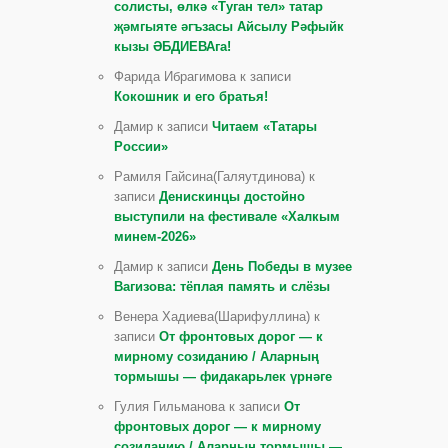
солисты, өлкә «Туган тел» татар
җәмгыяте әгъзасы Айсылу Рәфыйк
кызы ӘБДИЕВАга!
Фарида Ибрагимова к записи
Кокошник и его братья!
Дамир к записи
Читаем «Татары
России»
Рамиля Гайсина(Галяутдинова) к
записи
Денискинцы достойно
выступили на фестивале «Халкым
минем-2026»
Дамир к записи
День Победы в музее
Вагизова: тёплая память и слёзы
Венера Хадиева(Шарифуллина) к
записи
От фронтовых дорог — к
мирному созиданию / Аларның
тормышы — фидакарьлек үрнәге
Гулия Гильманова к записи
От
фронтовых дорог — к мирному
созиданию / Аларның тормышы —