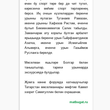
өчен бу спорт төре бер дә чит түгел,
киресенчә мөһим спорт төрләренең
берсе. Иң очкын күзлеләрдән беренче
урынны яулаган Туганаев Рамазан,
икенче урынны Хафизов Рөстәм, өченче
булып Бикмөхәммәтов Салих табылды.
Заманчарак ату коралы булган арбалет
ярышында беренче урын Гыйрфанетдинов
Азатка, икенче урын Исмәгыйлев
Альмирга, өченче урын Газыймов
Русланга бирелде.
Мөселман яшьләре Болгар белән
таныштылар, тарихи урыннарда
экскурсиядә булдылар.
Җомга көнне форумда катнашучылар
Татарстан мөселманнары мөфтие Камил
хәзрәт Сәмигуллин белән очрашачак.
matbugat.ru