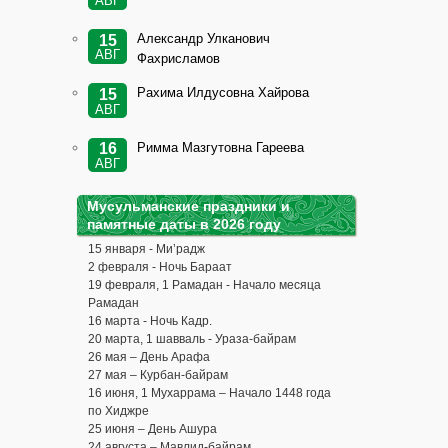
АВГ
Александр Улканович
15
АВГ
Фахрисламов
Рахима Илдусовна Хайрова
15
АВГ
Римма Мазгутовна Гареева
16
АВГ
Мусульманские праздники и
памятные даты в 2026 году
15 января - Ми’радж
2 февраля - Ночь Бараат
19 февраля, 1 Рамадан - Начало месяца
Рамадан
16 марта - Ночь Кадр.
20 марта, 1 шавваль - Ураза-байрам
26 мая – День Арафа
27 мая – Курбан-байрам
16 июня, 1 Мухаррама – Начало 1448 года
по Хиджре
25 июня – День Ашура
24 августа – Мавлид-байрам