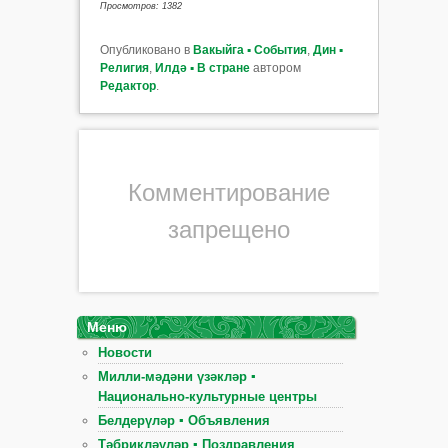
Просмотров: 1382
Опубликовано в
Вакыйга ▪ События
,
Дин ▪
Религия
,
Илдә ▪ В стране
автором
Редактор
.
Комментирование
запрещено
Меню
Новости
Милли-мәдәни үзәкләр ▪
Национально-культурные центры
Белдерүләр ▪ Объявления
Тәбрикләүләр ▪ Поздравления