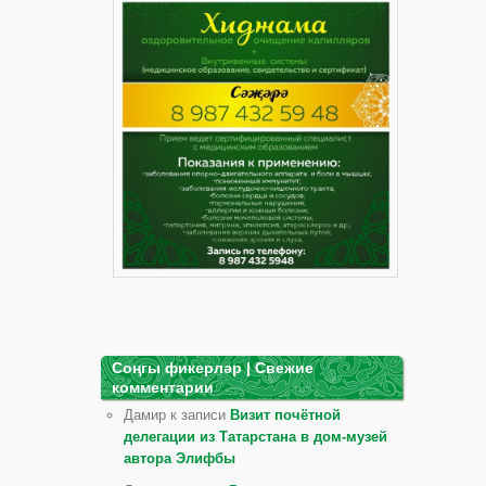
Соңгы фикерләр | Свежие
комментарии
Дамир к записи
Визит почётной
делегации из Татарстана в дом-музей
автора Элифбы