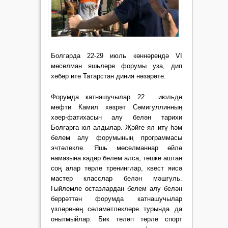
Болгарда 22-29 июль көннәрендә VI
мөселман яшьләре форумы уза, дип
хәбәр итә Татарстан диния нәзарәте.
Форумда катнашучылар 22 июльдә
мөфти Камил хәзрәт Сәмигуллинның
хәер-фатихасын алу белән тарихи
Болгарга юл алдылар. Җәйге ял итү һәм
белем алу форумының программасы
эчтәлекле. Яшь мөселманнар өйлә
намазына кадәр белем алса, төшке аштан
соң алар төрле тренинглар, квест яисә
мастер класслар белән мәшгуль.
Гыйлемле остазлардан белем алу белән
беррәттән форумда катнашучылар
үзләренең сәламәтлекләре турында да
онытмыйлар. Бик теләп төрле спорт