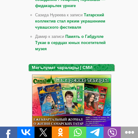
фидакарьлек үрнәге
Сазида Нуреева к записи
Татарский
коллектив стал ярким украшением
чувашского фестиваля
Дамир к записи
Память о Габдулле
Тукае в сердцах юных посетителей
музея
Мәгълүмат чаралары | СМИ