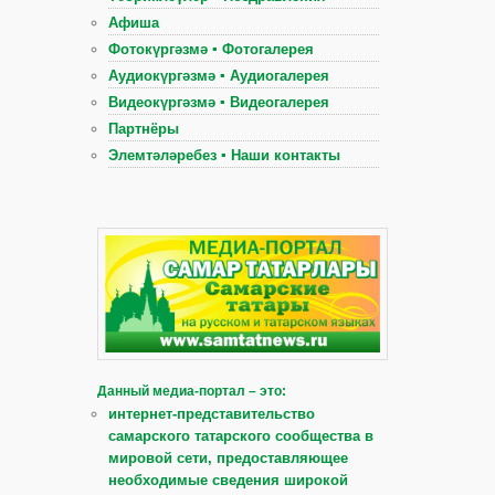
Афиша
Фотокүргәзмә ▪ Фотогалерея
Аудиокүргәзмә ▪ Аудиогалерея
Видеокүргәзмә ▪ Видеогалерея
Партнёры
Элемтәләребез ▪ Наши контакты
Данный медиа-портал – это:
интернет-представительство
самарского татарского сообщества в
мировой сети, предоставляющее
необходимые сведения широкой