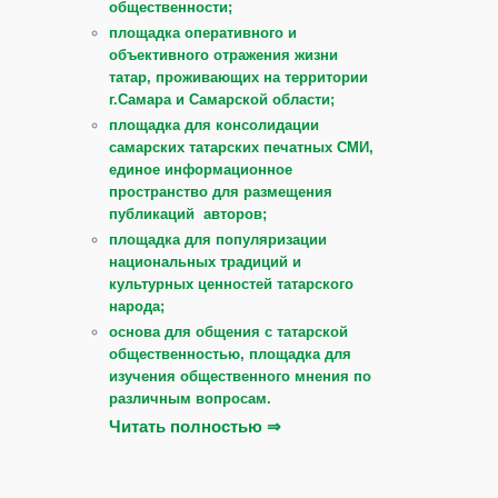
общественности;
площадка оперативного и
объективного отражения жизни
татар, проживающих на территории
г.Самара и Самарской области;
площадка для консолидации
самарских татарских печатных СМИ,
единое информационное
пространство для размещения
публикаций авторов;
площадка для популяризации
национальных традиций и
культурных ценностей татарского
народа;
основа для общения с татарской
общественностью, площадка для
изучения общественного мнения по
различным вопросам.
Читать полностью ⇒