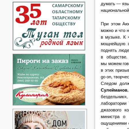
думать — язык
национальной
При этом Аюп
можно и что 
в музыке. К 
мощнейшую с
поднять люде
в обществе.
мы можем гов
в этих призы
go on, творч
Следом дол
Сулейманов
бездельник»,
лаборатории 
джазового к
министра о 
ощущениями о