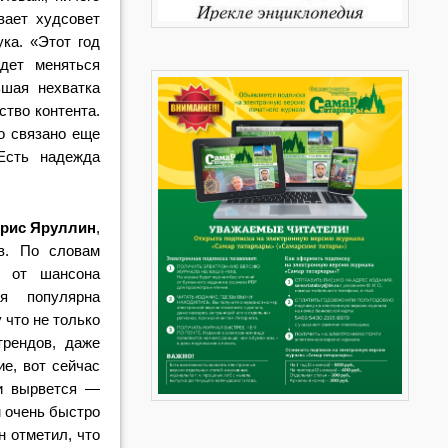
вает худсовет
ка. «Этот год
дет меняться
ьшая нехватка
ство контента.
то связано еще
Есть надежда
брис Яруллин
,
в. По словам
: от шансона
ая популярна
 что не только
трендов, даже
е, вот сейчас
ли вырвется —
м очень быстро
н отметил, что