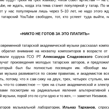
be, не ждать, когда эта тема станет популярной у татар. По 
ет у нас популярным лишь через 5–10 лет, не надо этого жд
 татарский YouTube свободен, тот, кто успеет туда выйти, н
«НИКТО НЕ ГОТОВ ЗА ЭТО ПЛАТИТЬ»
современной татарской академической музыки рассказал комп
 обратил внимание на нехватку композиторов в возрасте от 
ивали худрука ГСО РТ
Александра Сладковского
Concordi
вучат произведения молодых татарских авторов, и предложил
который был бы полностью посвящен им. «Вообще мы 
ая музыка развивается по своим правилам, и академистов все
ь, потому, что я сам сижу на двух, трех, четырех стульях, мн
ь что-то совместное — трек на стыке академической и электр
ами посмотрим на радикальные явления альтернативной и
 музыки, порой это по сути одно и то же», — заметил Низамов.
аторов музыкальной лаборатории,
Ильназ Тарханов
,
спрос