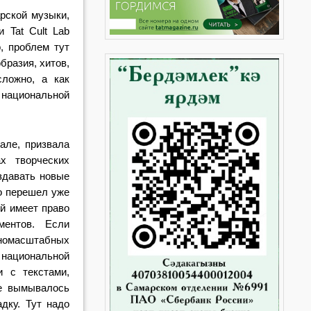
рской музыки,
 Tat Cult Lab
, проблем тут
бразия, хитов,
ложно, а как
 национальной
але, призвала
х творческих
здавать новые
о перешел уже
ый имеет право
ментов. Если
пномасштабных
в национальной
 с текстами,
е вымывалось
дку. Тут надо