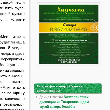
узыкой: если
и пять групп,
арской музыке
упп, которые
«Мин татарча
будет ли наша
шая. Я увидел
 люди, а здесь
 мероприятиях
т большую роль
акими людьми,
ать в Казань,
», — отметил
Соңгы фикерләр | Свежие
 «Мин татарча
комментарии
 Челнов
Ирину
Дамир к записи
Визит почётной
ть количество
делегации из Татарстана в дом-
 в готовящемся
музей автора Элифбы
следующий год