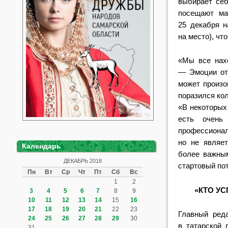
выбирает себ
посещают ма
25 декабря н
на место), чт
«Мы все нах
— Эмоции от 
может произо
поразился ко
«В некоторых
есть очень
профессион
но не являе
Календарь
более важным
ДЕКАБРЬ 2018
стартовый по
Пн
Вт
Ср
Чт
Пт
Сб
Вс
1
2
«КТО УС
3
4
5
6
7
8
9
10
11
12
13
14
15
16
17
18
19
20
21
22
23
Главный ред
24
25
26
27
28
29
30
в татарской 
31