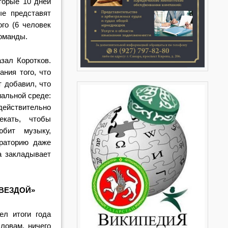
торые 10 дней
ые представят
го (6 человек
команды.
зал Коротков.
ния того, что
т добавил, что
иальной среде:
 действительно
екать, чтобы
юбит музыку,
ораторию даже
а закладывает
ЗВЕЗДОЙ»
ел итоги года
ловам, ничего