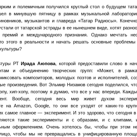
рким и полемичным получился круглый стол о будущем тата
шел в минувшую пятницу в рамках музыкальной лаборатории
иновников, музыкантов и главреда «Татар Радиосы». Конечно
стали от татарской эстрады в ее нынешнем виде, хотят разноо
 премий и международного признания. Однако мечтать нес
го этого в реальности и начать решать основные проблемы
культуры?
ьтуры РТ
Ирада Аюпова
, которой предоставили слово в нач
нтам и объединению творческих групп: «Может, в рамка
миксовать композиторов, молодых поэтов и исполнителей, со
ые произведения. Вот Эльмир Низамов сегодня поделился, чт
эпу, хип-хопу, поэтому я думаю, что все у нас впереди. Кажд
мент. Вообще, сегодня весь мир живет духом экспери
те на Amazon, Google, то они все уходят от каких-то кру
их самое главное — эксперимент. И это здорово, что сегодня 
ляются такие эксперименты и с образами, и с клипами, и
ьным оформлением. Очень хотелось бы, чтобы при этом н
 лицо, чтобы мы не превращались в унифицированную площа