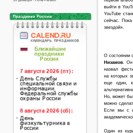
10 декабря - Ночь Рагаиб
выйти в YouTu
YouTube стан
Праздники России
сейчас. Пока
звездой».
О состоянии 
Низамов
. Он
назвал фест
на которых з
еще один, 
альтернативн
Но, может быт
можно сделат
Если мы с в
академической
Один из кур