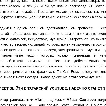
е по три музыканта, поэта, исполнителя или композитора, ко
стер-классы и лекции и пишут новые произведения, котор
а итоговом шоукейсе. При этом желающих оказалось так мно
о кураторы неофициально взяли еще несколько человек в свои 
одимся в одном большом вдохновительном процессе, — ска
этой лаборатории вызывают во мне самые позитивные ожида
йти с культурой, искусством, музыкой в Татарстане». Музыкан
личеству творческих людей, которых почти не замечают в офиц
 сообществах — хип-хоп, неосоул, электронной, рэп-музыки —
 талантливые люди, которых нужно привлекать и увл
алы обратили внимание на тех, кто действительно л
тся профессиональным музыкантом». Коротков считает лаб
 мероприятием, чем фестиваль Tat Cult Fest, потому что он
тенциал и может создать новое движение в татарской музыке.
ПЕЕТ ВЫЙТИ В ТАТАРСКИЙ YOUTUBE, НАВЕЧНО СТАНЕТ 
актор радиостанции «Татар радиосы»
Айваз Садыров
подв
популярной музыке — они весьма неутешительные. По его с