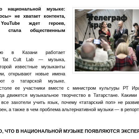
о национальной музыке:
осы» не хватает контента,
 YouTube ждет героев,
а стала общественным
лю в Казани работает
я Tat Cult Lab — музыка,
торой известные музыканты
ии, открывают новые имена
ют о татарской музыке.
столе ее участники вместе с министром культуры РТ Ир
уда движется музыкальное творчество в Татарстане. Каким
 все захотели учить язык, почему «татарский поп» не развив
рен, а также в чем проблема альтернативной музыки — в репо
О, ЧТО В НАЦИОНАЛЬНОЙ МУЗЫКЕ ПОЯВЛЯЮТСЯ ЭКСПЕ