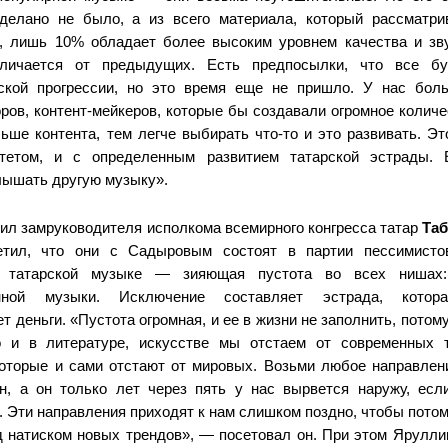
делано не было, а из всего материала, который рассматри
, лишь 10% обладает более высоким уровнем качества и зву
личается от предыдущих. Есть предпосылки, что все бу
еской прогрессии, но это время еще не пришло. У нас бол
ров, контент-мейкеров, которые бы создавали огромное количе
ьше контента, тем легче выбирать что-то и это развивать. Э
тетом, и с определенным развитием татарской эстрады. 
лышать другую музыку».
ил замруководителя исполкома всемирного конгресса татар
Та
етил, что они с Садыровым состоят в партии пессимисто
в татарской музыке — зияющая пустота во всех нишах
нной музыки. Исключение составляет эстрада, котор
т деньги. «Пустота огромная, и ее в жизни не заполнить, потому
о и в литературе, искусстве мы отстаем от современных 
которые и сами отстают от мировых. Возьми любое направлени
н, а он только лет через пять у нас вырвется наружу, ес
. Эти направления приходят к нам слишком поздно, чтобы пото
д натиском новых трендов», — посетовал он. При этом Ярулли