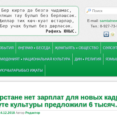
Поиск
Бер киртә дә безгә чыдамас,
улкын тау булып без берләшсәк.
Җилләр тик көч-куәт өстәрләр,
E-mail:
samtatne
Бер учак булып без дөрләсәк.
Тел.: 8-927-73
Рәфикъ ЮНЫС.
СОБЫТИЯ
ӘҢГӘМӘ ▪ БЕСЕДА
ҖӘМГЫЯТЬ ▪ ОБЩЕСТВО
СӘЯСӘТ
МӘДӘНИЯТ ▪ НАЦИОНАЛЬНАЯ КУЛЬТУРА
ДИН ▪ РЕЛИГИЯ
ЯЗМЫШ
УКУЧЫЛАРЫБЫЗ ИҖАТЫ
 записям
е
рстане нет зарплат для новых кад
уте культуры предложили 6 тыся
24.12.2018
Автор
Редактор