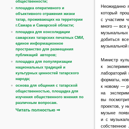
общественности;
Неожиданно я
площадка оперативного и
который про
объективного отражения жизни
с участием ч
татар, проживающих на территории
г.Самара и Самарской области;
много — все у
площадка для консолидации
музыкальных
самарских татарских печатных СМИ,
добиться все
единое информационное
музыкальной 
пространство для размещения
публикаций авторов;
Министр кул
площадка для популяризации
к экспериме
национальных традиций и
лабораторий 
культурных ценностей татарского
народа;
форматы, нов
основа для общения с татарской
к новому — р
общественностью, площадка для
на экспери
изучения общественного мнения по
вы посмотри
различным вопросам.
проектов, у н
Читать полностью ⇒
музыке появ
и с музыкал
собственное