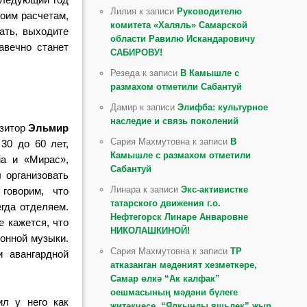
Лилия к записи
Руководителю
моим расчетам,
комитета «Халяль» Самарской
ать, выходите
области Равилю Искандаровичу
авечно станет
САБИРОВУ!
Резеда к записи
В Камышле с
размахом отметили Сабантуй
Дамир к записи
Элифба: культурное
наследие и связь поколений
озитор
Эльмир
Сария Махмутовна к записи
В
30 до 60 лет,
Камышле с размахом отметили
a и «Мирас»,
Сабантуй
 организовать
Линара к записи
Экс-активистке
говорим, что
татарского движения г.о.
гда отделяем.
Нефтегорск Линаре Анваровне
е кажется, что
НИКОЛАШКИНОЙ!
онной музыки.
Сария Махмутовна к записи
ТР
 авангардной
атказанган мәдәният хезмәткәре,
Самар өлкә “Ак калфак”
оешмасының мәдәни бүлеге
ил у него как
җитәкчесе, “Ялкынлы яшьлек” җыр,