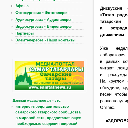
Афиша
Дискуссия 
Фотокүргәзмә ▪ Фотогалерея
«Татар ради
Аудиокүргәзмә ▪ Аудиогалерея
татарский
Видеокүргәзмә ▪ Видеогалерея
а эстрад
Партнёры
движением
Элемтәләребез ▪ Наши контакты
Уже неде
лаборатори
в рамках ко
читают лекц
и рассужда
На круглом 
обсудили, к
песни, чтобы
равно популя
Данный медиа-портал – это:
интернет-представительство
Online».
самарского татарского сообщества
в мировой сети, предоставляющее
«ЗДОРОВ
необходимые сведения широкой