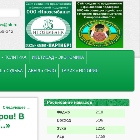
ws@bk.ru
-59-342
 ▪ ПОЛИТИКА
ИКЪТИСАД ▪ ЭКОНОМИКА
 ▪ СУДЬБА
АВЫЛ ▪ СЕЛО
ТАРИХ ▪ ИСТОРИЯ
Расписание намазов
Следующее
→
Фаджр
2:10
ров! В
Восход
5:06
ч…»
Зухр
12:50
Аср
17:58