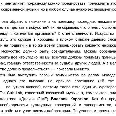
, менталитет, по-разному можно проецировать, преломлять это
 современной музыки, но в любом случае нужно экспериментир
ова обратила внимание и на полемику последних нескольки
нельзя делать в искусстве? «Я не скрываю, что очень люблю 
чему я хотела бы призывать? К ответственности. Искусство
илу, это оружие в хорошем и плохом смысле данного слов
й на подвиги и в то же время спроецировать какие-то нехоро
 Искусство должно быть созидательным. Можем обознача
орить все что угодно, но мы все-таки должны понимать границ
вах, границу ответственности за судьбы других людей. А в ц
ество должно продолжаться», — призвала министр.
жен был выступить первый замминистра по делам моло
, однако его вызвали на срочное совещание («Я тут
 — пошутила Аюпова), поэтому слово взял один из кураторо
Tat Cult Lab, известный казанский музыкант, композитор, ли
оллектива «Джайв» (JIVE)
Валерий Коротков
. Как бы про
необходимости культурных коопераций и экспериментов, 
т работы с участниками лаборатории. По условиям проекта к