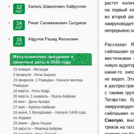
растет коли
Халиль Шавкатович Хайруллин
12
на первый ко
АВГ
во второй ра
Ринат Салимжанович Сытдиков
14
замруководи
АВГ
непрерывно з
Абдулов Рашид Фатыхович
15
АВГ
Рассказал 
сөйләшәм»
г
Мусульманские праздники и
местечковая
памятные даты в 2026 году
новую аудито
15 января - Ми’радж
какие-то хип
2 февраля - Ночь Бараат
не видел. Эт
19 февраля, 1 Рамадан - Начало месяца
в распростра
Рамадан
16 марта - Ночь Кадр.
с такими гру
20 марта, 1 шавваль - Ураза-байрам
Татарстан, 
26 мая – День Арафа
замруководи
27 мая – Курбан-байрам
16 июня, 1 Мухаррама – Начало 1448 года
сөйләшәм» х
по Хиджре
Смелую
, вы
25 июня – День Ашура
треков на та
24 августа – Мавлид-байрам
первом альбо