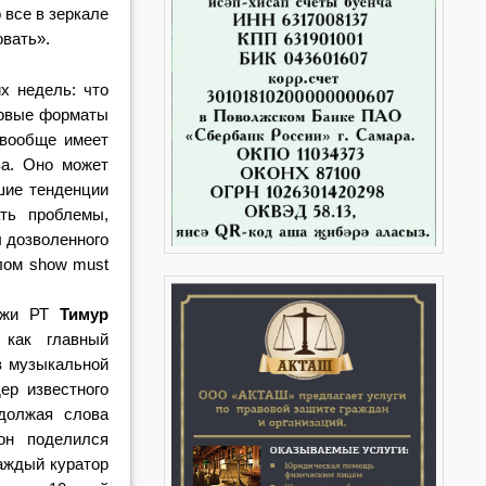
 все в зеркале
овать».
х недель: что
новые форматы
 вообще имеет
а. Оно может
шие тенденции
ть проблемы,
ы дозволенного
елом show must
дежи РТ
Тимур
 как главный
в музыкальной
дер известного
должая слова
он поделился
аждый куратор