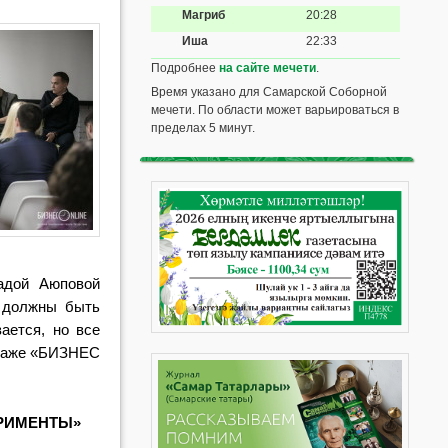
Магриб
20:28
Иша
22:33
Подробнее
на сайте мечети
.
Время указано для Самарской Соборной
мечети. По области может варьироваться в
пределах 5 минут.
адой Аюповой
и должны быть
ается, но все
ртаже «БИЗНЕС
РИМЕНТЫ»