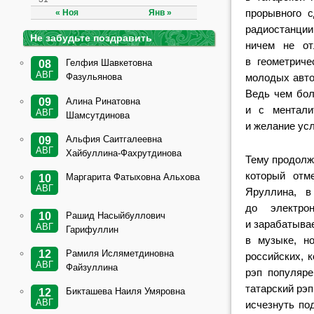
прорывного с
« Ноя
Янв »
радиостанции
Не забудьте поздравить
ничем не от
в геометрич
Гелфия Шавкетовна
08
АВГ
молодых авто
Фазульянова
Ведь чем бол
Алина Ринатовна
09
и с ментали
АВГ
Шамсутдинова
и желание ус
Альфия Саитгалеевна
09
АВГ
Хайбуллина-Фахрутдинова
Тему продолж
который отм
Маргарита Фатыховна Альхова
10
АВГ
Яруллина, 
до электро
Рашид Насыйбуллович
10
и зарабатывае
АВГ
Гарифуллин
в музыке, н
Рамиля Исляметдиновна
12
российских, 
АВГ
Файзуллина
рэп популяре
татарский рэп
Бикташева Наиля Умяровна
12
АВГ
исчезнуть по