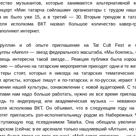
чество музыкантов, которые занимаются альтернативной м
нцерт «Мин татарча сөйләшәм» организаторы с трудом нашл
з их было уже 15, а в третий — 30. Вторым трендом в тат
теля исполкома ВКТ назвал большое количество кавер-гр
аполняют интернет.
Яруллин и об опыте приглашения на Tat Cult Fest и 
руппы «Аигел»
— звезд федерального масштаба. «Мы боялись, 
 вещь интересна такой звезде… Реакция публики была хоро
рию — обычно на татарские мероприятия приходят одни и те же
стеры стоят, которых я никогда на татарских тематических
и артисты, которые пишут и по-татарски, и по-русски, играю
нении нашей культуры, ознакомлении с новой аудиторией. С т
ппами нам надо больше работать, нужно их все время приглаш
будь то андеграунд или академическая музыка — неважно
теля исполкома ВКТ. Он объявил, что в следующем году на
отят пригласить рэп-исполнительницу родом из Набережных
ступающую под псевдонимом Tatarka. Она обещала увеличи
тарском (сейчас в ее арсенале только нашумевший «Алтын», но
ме будут треки на трех языках). «Мой совет артистам — на 