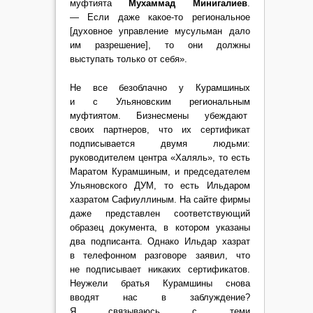
муфтията
Мухаммад Минигалиев
.
— Если даже какое-то региональное
[духовное управление мусульман дало
им разрешение], то они должны
выступать только от себя».
Не все безоблачно у Курамшиных
и с Ульяновским региональным
муфтиятом. Бизнесмены убеждают
своих партнеров, что их сертификат
подписывается двумя людьми:
руководителем центра «Халяль», то есть
Маратом Курамшиным, и председателем
Ульяновского ДУМ, то есть Ильдаром
хазратом Сафиуллиным. На сайте фирмы
даже представлен соответствующий
образец документа, в котором указаны
два подписанта. Однако Ильдар хазрат
в телефонном разговоре заявил, что
не подписывает никаких сертификатов.
Неужели братья Курамшины снова
вводят нас в заблуждение?
Я связываюсь с теми