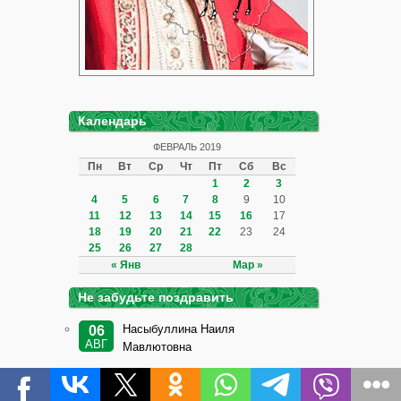
Календарь
ФЕВРАЛЬ 2019
Пн
Вт
Ср
Чт
Пт
Сб
Вс
1
2
3
4
5
6
7
8
9
10
11
12
13
14
15
16
17
18
19
20
21
22
23
24
25
26
27
28
« Янв
Мар »
Не забудьте поздравить
Насыбуллина Наиля
06
АВГ
Мавлютовна
Гелфия Шавкетовна
08
АВГ
Фазульянова