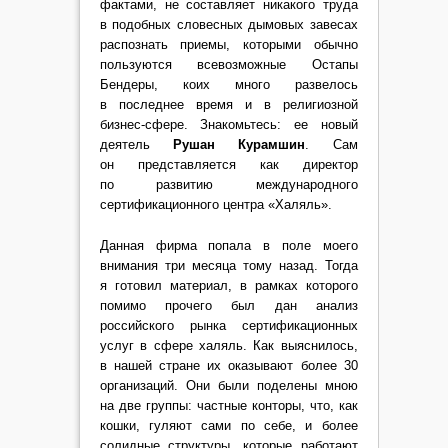
фактами, не составляет никакого труда
в подобных словесных дымовых завесах
распознать приемы, которыми обычно
пользуются всевозможные Остапы
Бендеры, коих много развелось
в последнее время и в религиозной
бизнес-сфере. Знакомьтесь: ее новый
деятель
Рушан Курамшин
. Сам
он представляется как директор
по развитию международного
сертификационного центра «Халяль».
Данная фирма попала в поле моего
внимания три месяца тому назад. Тогда
я готовил
материал
, в рамках которого
помимо прочего был дан анализ
российского рынка сертификационных
услуг в сфере халяль. Как выяснилось,
в нашей стране их оказывают более 30
организаций. Они были поделены мною
на две группы: частные конторы, что, как
кошки, гуляют сами по себе, и более
солидные структуры, которые работают