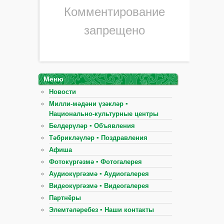
Комментирование
запрещено
Меню
Новости
Милли-мәдәни үзәкләр ▪
Национально-культурные центры
Белдерүләр ▪ Объявления
Тәбрикләүләр ▪ Поздравления
Афиша
Фотокүргәзмә ▪ Фотогалерея
Аудиокүргәзмә ▪ Аудиогалерея
Видеокүргәзмә ▪ Видеогалерея
Партнёры
Элемтәләребез ▪ Наши контакты