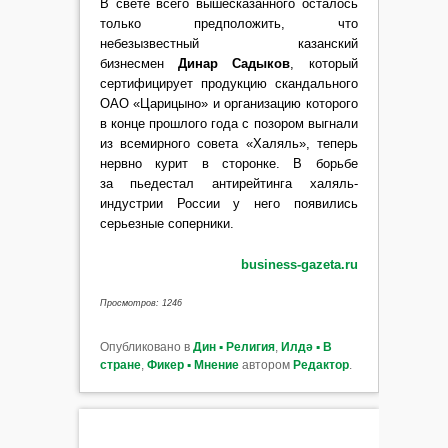
В свете всего вышесказанного осталось
только предположить, что
небезызвестный казанский
бизнесмен
Динар Садыков
, который
сертифицирует продукцию скандального
ОАО «Царицыно» и организацию которого
в конце прошлого года с позором выгнали
из всемирного совета «Халяль», теперь
нервно курит в сторонке. В борьбе
за пьедестал антирейтинга халяль-
индустрии России у него появились
серьезные соперники.
business-gazeta.ru
Просмотров: 1246
Опубликовано в
Дин ▪ Религия
,
Илдә ▪ В
стране
,
Фикер ▪ Мнение
автором
Редактор
.