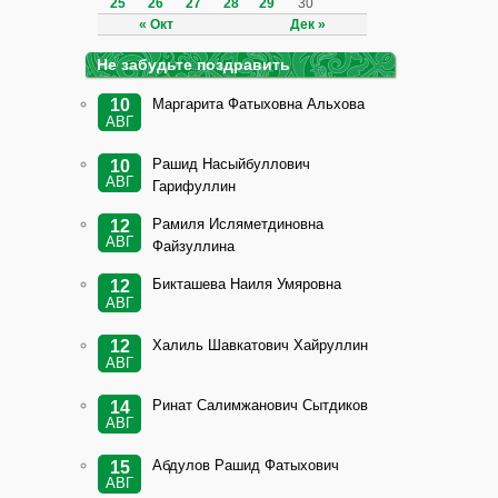
25
26
27
28
29
30
« Окт
Дек »
Не забудьте поздравить
Маргарита Фатыховна Альхова
10
АВГ
Рашид Насыйбуллович
10
АВГ
Гарифуллин
Рамиля Исляметдиновна
12
АВГ
Файзуллина
Бикташева Наиля Умяровна
12
АВГ
Халиль Шавкатович Хайруллин
12
АВГ
Ринат Салимжанович Сытдиков
14
АВГ
Абдулов Рашид Фатыхович
15
АВГ