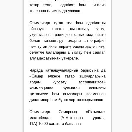
татар теле, әдәбият һәм инглиз
теленнән олимпиада узачак.
Олимпиада туган тел һәм әдәбиятны
өйрәнүгә карата кызыксыну уяту;
укучыларны традицион халык мәдәнияте
белән таныштыру; аларны этнография
һәм туган якны өйрәнү эшенә җәлеп итү;
сәләтле балаларны ачыклау һәм сайлап
алу максатыннан үткәрелә.
Чарада катнашучыларның барысына да
«Самар өлкәсе татар эшкуарларына
ярдәм күрсәтү ассоциациясе»
коммерцияле булмаган оешмасы
җитәкчесе һәм әгъзалары исеменнән
дипломнар һәм бүләкләр тапшырылачак.
Олимпиада Самарның «Яктылык»
мәктәбендә (А.Матросов урамы,
11А) 10.00 сәгатьтә башлана.