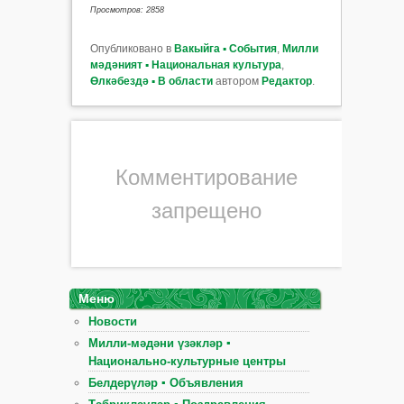
Просмотров: 2858
Опубликовано в
Вакыйга ▪ События
,
Милли
мәдәният ▪ Национальная культура
,
Өлкәбездә ▪ В области
автором
Редактор
.
Комментирование
запрещено
Меню
Новости
Милли-мәдәни үзәкләр ▪
Национально-культурные центры
Белдерүләр ▪ Объявления