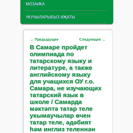
МОЗАИКА
УКУЧЫЛАРЫБЫЗ ИҖАТЫ
Навигация по записям
←
Предыдущее
Следующее
→
В Самаре пройдет
олимпиада по
татарскому языку и
литературе, а также
английскому языку
для учащихся ОУ г.о.
Самара, не изучающих
татарский язык в
школе / Самарда
мәктәптә татар теле
укымаучылар өчен
татар теле, әдәбият
һәм инглиз теленнән