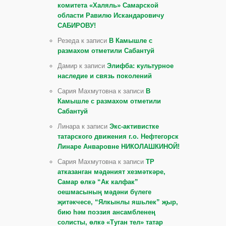
комитета «Халяль» Самарской
области Равилю Искандаровичу
САБИРОВУ!
Резеда к записи
В Камышле с
размахом отметили Сабантуй
Дамир к записи
Элифба: культурное
наследие и связь поколений
Сария Махмутовна к записи
В
Камышле с размахом отметили
Сабантуй
Линара к записи
Экс-активистке
татарского движения г.о. Нефтегорск
Линаре Анваровне НИКОЛАШКИНОЙ!
Сария Махмутовна к записи
ТР
атказанган мәдәният хезмәткәре,
Самар өлкә “Ак калфак”
оешмасының мәдәни бүлеге
җитәкчесе, “Ялкынлы яшьлек” җыр,
бию һәм поэзия ансамбленең
солисты, өлкә «Туган тел» татар