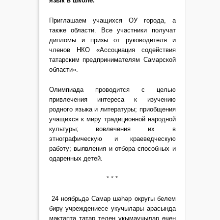
язык в школе.
Приглашаем учащихся ОУ города, а
также области. Все участники получат
дипломы и призы от руководителя и
членов НКО «Ассоциация содействия
татарским предпринимателям Самарской
области».
Олимпиада проводится с целью
привлечения интереса к изучению
родного языка и литературы; приобщения
учащихся к миру традиционной народной
культуры; вовлечения их в
этнографическую и краеведческую
работу; выявления и отбора способных и
одаренных детей.
* * *
24 ноябрьдә Самар шәһәр округы белем
бирү учреждениесе укучылары арасында
мәктәптә татар телен укымаучылар өчен