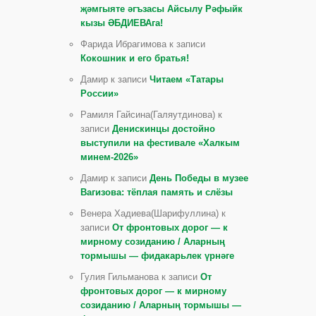
җәмгыяте әгъзасы Айсылу Рәфыйк
кызы ӘБДИЕВАга!
Фарида Ибрагимова к записи
Кокошник и его братья!
Дамир к записи
Читаем «Татары
России»
Рамиля Гайсина(Галяутдинова) к
записи
Денискинцы достойно
выступили на фестивале «Халкым
минем-2026»
Дамир к записи
День Победы в музее
Вагизова: тёплая память и слёзы
Венера Хадиева(Шарифуллина) к
записи
От фронтовых дорог — к
мирному созиданию / Аларның
тормышы — фидакарьлек үрнәге
Гулия Гильманова к записи
От
фронтовых дорог — к мирному
созиданию / Аларның тормышы —