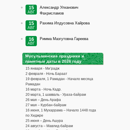
Александр Улканович
15
АВГ
Фахрисламов
Рахима Илдусовна Хайрова
15
АВГ
Римма Мазгутовна Гареева
16
АВГ
Мусульманские праздники и
памятные даты в 2026 году
15 января - Ми’радж
2 февраля - Ночь Бараат
19 февраля, 1 Рамадан - Начало месяца
Рамадан
16 марта - Ночь Кадр.
20 марта, 1 шавваль - Ураза-байрам
26 мая – День Арафа
27 мая – Курбан-байрам
16 июня, 1 Мухаррама – Начало 1448 года
по Хиджре
25 июня – День Ашура
24 августа – Мавлид-байрам