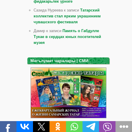
фидакарьлек үрнәге
Сазида Нуреева к записи
Татарский
коллектив стал ярким украшением
чувашского фестиваля
Дамир к записи
Память о Габдулле
Тукае в сердцах юных посетителей
музея
Мәгълүмат чаралары | СМИ