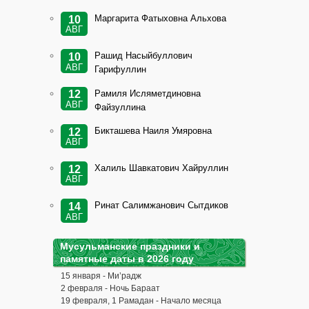
Маргарита Фатыховна Альхова
10
АВГ
Рашид Насыйбуллович
10
АВГ
Гарифуллин
Рамиля Исляметдиновна
12
АВГ
Файзуллина
Бикташева Наиля Умяровна
12
АВГ
Халиль Шавкатович Хайруллин
12
АВГ
Ринат Салимжанович Сытдиков
14
АВГ
Мусульманские праздники и
памятные даты в 2026 году
15 января - Ми’радж
2 февраля - Ночь Бараат
19 февраля, 1 Рамадан - Начало месяца