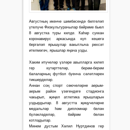
Августның икенче шимбәсендә билгеләп
үтелүче Физкультурачылар бәйрәме быел
8 августка туры килде. Каһәр суккан
коронавирус аркасында күп кешегә
бергәләп ярышулар вакытлыча рөхсәт
ителмәгәч, ярышлар яңача узды.
Хаким итүчеләр үзләре авылларга килеп
гер күтәрттеләр, берәм-берәм
балаларның футбол буенча сәләтләрен
тикшерделәр.
Аннан соң спорт сөючеләрне аерым-
аерым район үзәгендәге стадионга
чакырып, җиңел атлетика ярышларын
уздырдылар. 8 августта җиңүчеләрне
медальләр һәм дипломнар белән
бүләкләделәр, бәйрәм белән
котладылар.
Минем дустым Хәлил Нуртдинов гер