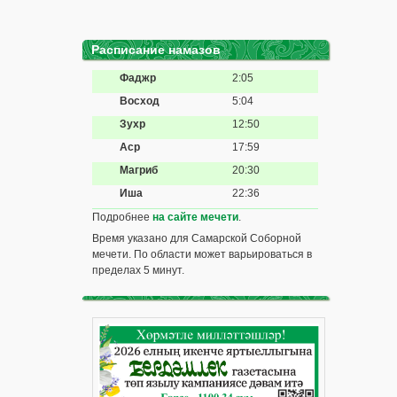
Расписание намазов
Фаджр
2:05
Восход
5:04
Зухр
12:50
Аср
17:59
Магриб
20:30
Иша
22:36
Подробнее
на сайте мечети
.
Время указано для Самарской Соборной
мечети. По области может варьироваться в
пределах 5 минут.