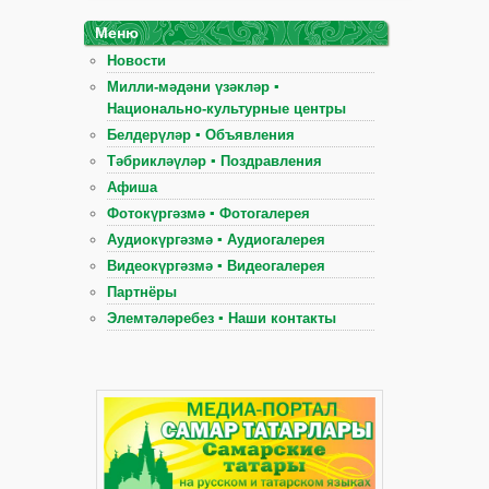
Меню
Новости
Милли-мәдәни үзәкләр ▪
Национально-культурные центры
Белдерүләр ▪ Объявления
Тәбрикләүләр ▪ Поздравления
Афиша
Фотокүргәзмә ▪ Фотогалерея
Аудиокүргәзмә ▪ Аудиогалерея
Видеокүргәзмә ▪ Видеогалерея
Партнёры
Элемтәләребез ▪ Наши контакты