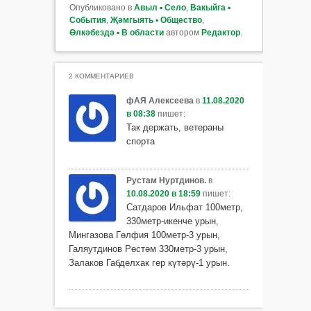
Опубликовано в
Авыл ▪ Село
,
Вакыйга ▪
События
,
Җәмгыять ▪ Общество
,
Өлкәбездә ▪ В области
автором
Редактор
.
2 КОММЕНТАРИЕВ
фАЯ Алексеева
в
11.08.2020
в 08:38
пишет:
Так держать, ветераны
спорта
Рустам Нуртдинов.
в
10.08.2020 в 18:59
пишет:
Сатдаров Ильфат 100метр,
330метр-икенче урын,
Мингазова Гөлфия 100метр-3 урын,
Галяутдинов Рөстәм 330метр-3 урын,
Залаков Габделхак гер күтәрү-1 урын.