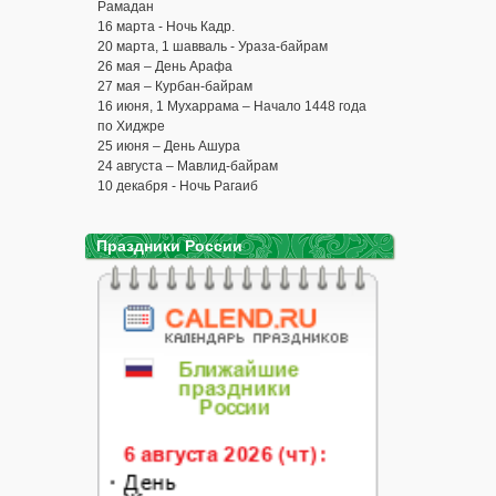
Рамадан
16 марта - Ночь Кадр.
20 марта, 1 шавваль - Ураза-байрам
26 мая – День Арафа
27 мая – Курбан-байрам
16 июня, 1 Мухаррама – Начало 1448 года
по Хиджре
25 июня – День Ашура
24 августа – Мавлид-байрам
10 декабря - Ночь Рагаиб
Праздники России