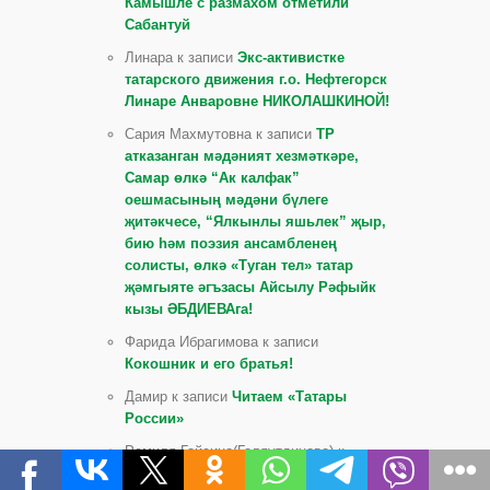
Камышле с размахом отметили
Сабантуй
Линара к записи
Экс-активистке
татарского движения г.о. Нефтегорск
Линаре Анваровне НИКОЛАШКИНОЙ!
Сария Махмутовна к записи
ТР
атказанган мәдәният хезмәткәре,
Самар өлкә “Ак калфак”
оешмасының мәдәни бүлеге
җитәкчесе, “Ялкынлы яшьлек” җыр,
бию һәм поэзия ансамбленең
солисты, өлкә «Туган тел» татар
җәмгыяте әгъзасы Айсылу Рәфыйк
кызы ӘБДИЕВАга!
Фарида Ибрагимова к записи
Кокошник и его братья!
Дамир к записи
Читаем «Татары
России»
Рамиля Гайсина(Галяутдинова) к
записи
Денискинцы достойно