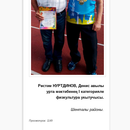
Рөстәм НУРТДИНОВ, Денис авылы
урта мәктәбенең I категорияле
физкультура укытучысы.
Шенталы районы.
Просмотров: 1149