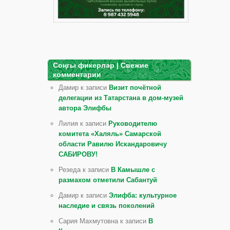
Соңгы фикерләр | Свежие
комментарии
Дамир к записи
Визит почётной
делегации из Татарстана в дом-музей
автора Элифбы
Лилия к записи
Руководителю
комитета «Халяль» Самарской
области Равилю Искандаровичу
САБИРОВУ!
Резеда к записи
В Камышле с
размахом отметили Сабантуй
Дамир к записи
Элифба: культурное
наследие и связь поколений
Сария Махмутовна к записи
В