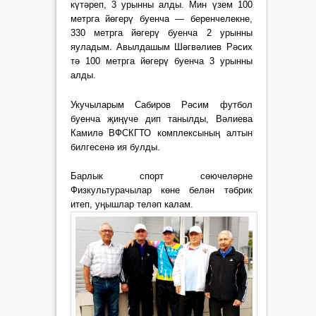
күтәреп, 3 урынны алды. Мин үзем 100
метрга йөгерү буенча — беренчелекне,
330 метрга йөгерү буенча 2 урынны
яуладым. Авылдашым Шәгвәлиев Рәсих
тә 100 метрга йөгерү буенча 3 урынны
алды.
Укучыларым Сабиров Рәсим футбол
буенча җиңүче дип танылды, Вәлиева
Камилә ВФСКГТО комплексының алтын
билгесенә ия булды.
Барлык спорт сөючеләрне
Физкультурачылар көне белән тәбрик
итеп, уңышлар теләп калам.