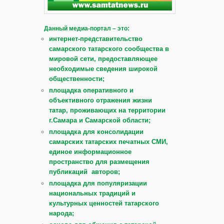
Данный медиа-портал – это:
интернет-представительство
самарского татарского сообщества в
мировой сети, предоставляющее
необходимые сведения широкой
общественности;
площадка оперативного и
объективного отражения жизни
татар, проживающих на территории
г.Самара и Самарской области;
площадка для консолидации
самарских татарских печатных СМИ,
единое информационное
пространство для размещения
публикаций авторов;
площадка для популяризации
национальных традиций и
культурных ценностей татарского
народа;