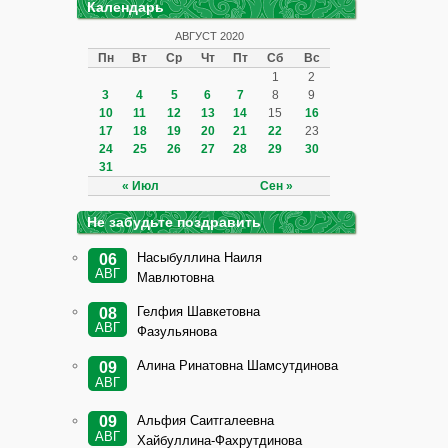
Календарь
АВГУСТ 2020
Пн
Вт
Ср
Чт
Пт
Сб
Вс
1
2
3
4
5
6
7
8
9
10
11
12
13
14
15
16
17
18
19
20
21
22
23
24
25
26
27
28
29
30
31
« Июл
Сен »
Не забудьте поздравить
Насыбуллина Наиля
06
АВГ
Мавлютовна
Гелфия Шавкетовна
08
АВГ
Фазульянова
Алина Ринатовна Шамсутдинова
09
АВГ
Альфия Саитгалеевна
09
АВГ
Хайбуллина-Фахрутдинова