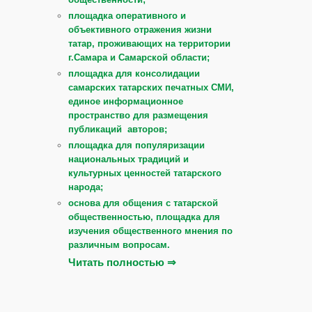
площадка оперативного и
объективного отражения жизни
татар, проживающих на территории
г.Самара и Самарской области;
площадка для консолидации
самарских татарских печатных СМИ,
единое информационное
пространство для размещения
публикаций авторов;
площадка для популяризации
национальных традиций и
культурных ценностей татарского
народа;
основа для общения с татарской
общественностью, площадка для
изучения общественного мнения по
различным вопросам.
Читать полностью ⇒