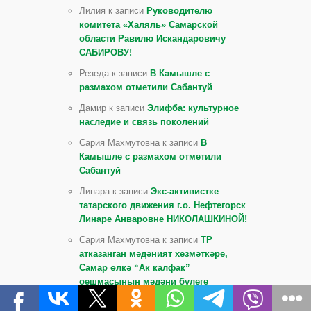
Лилия к записи
Руководителю
комитета «Халяль» Самарской
области Равилю Искандаровичу
САБИРОВУ!
Резеда к записи
В Камышле с
размахом отметили Сабантуй
Дамир к записи
Элифба: культурное
наследие и связь поколений
Сария Махмутовна к записи
В
Камышле с размахом отметили
Сабантуй
Линара к записи
Экс-активистке
татарского движения г.о. Нефтегорск
Линаре Анваровне НИКОЛАШКИНОЙ!
Сария Махмутовна к записи
ТР
атказанган мәдәният хезмәткәре,
Самар өлкә “Ак калфак”
оешмасының мәдәни бүлеге
җитәкчесе, “Ялкынлы яшьлек” җыр,
бию һәм поэзия ансамбленең