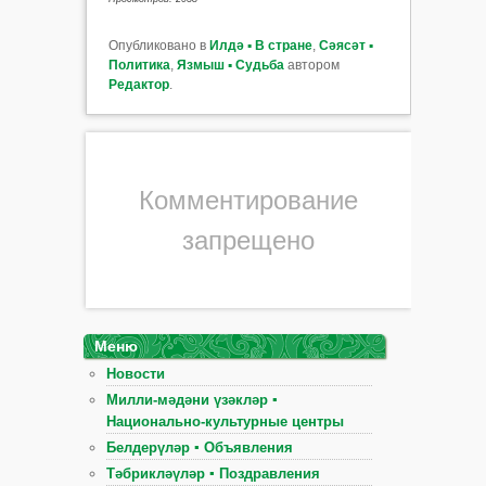
Опубликовано в
Илдә ▪ В стране
,
Сәясәт ▪
Политика
,
Язмыш ▪ Судьба
автором
Редактор
.
Комментирование
запрещено
Меню
Новости
Милли-мәдәни үзәкләр ▪
Национально-культурные центры
Белдерүләр ▪ Объявления
Тәбрикләүләр ▪ Поздравления