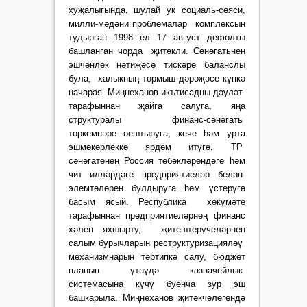
хуҗалыгында, шулай ук социаль-сәяси,
милли-мәдәни проблемалар комплексын
тудырган 1998 ел 17 август дефолты
башланган чорда җитәкли. Сәнәгатьнең
эшчәнлек нәтиҗәсе тискәре баланслы
була, халыкның тормыш дәрәҗәсе күпкә
начарая. Миңнеханов икътисадны дәүләт
тарафыннан җайга салуга, яңа
структуралы финанс-сәнәгать
төркемнәре оештыруга, кече һәм урта
эшмәкәрлеккә ярдәм итүгә, ТР
сәнәгатенең Россия төбәкләрендәге һәм
чит илләрдәге предприятиеләр белән
элемтәләрен булдыруга һәм үстерүгә
басым ясый. Республика хөкүмәте
тарафыннан предприятиеләрнең финанс
хәлен яхшырту, җитештерүчеләрнең
салым бурычларын реструктуризацияләү
механизмнарын тәртипкә салу, бюджет
планын үтәүдә казначейлык
системасына күчү буенча зур эш
башкарыла. Миңнеханов җитәкчелегендә