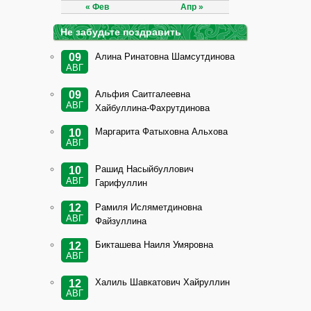
« Фев
Апр »
Не забудьте поздравить
Алина Ринатовна Шамсутдинова
09
АВГ
Альфия Саитгалеевна
09
АВГ
Хайбуллина-Фахрутдинова
Маргарита Фатыховна Альхова
10
АВГ
Рашид Насыйбуллович
10
АВГ
Гарифуллин
Рамиля Исляметдиновна
12
АВГ
Файзуллина
Бикташева Наиля Умяровна
12
АВГ
Халиль Шавкатович Хайруллин
12
АВГ