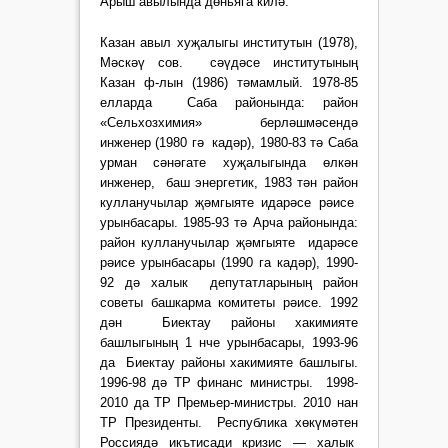
Арыш авылында дөньяга килә.
Казан авыл хуҗалыгы институтын (1978),
Мәскәү сов. сәүдәсе институтының
Казан ф-лын (1986) тәмамлый. 1978-85
елларда Саба районында: район
«Сельхозхимия» берләшмәсендә
инженер (1980 гә кадәр), 1980-83 тә Саба
урман сәнәгате хуҗалыгында өлкән
инженер, баш энергетик, 1983 тән район
кулланучылар җәмгыяте идарәсе рәисе
урынбасары. 1985-93 тә Арча районында:
район кулланучылар җәмгыяте идарәсе
рәисе урынбасары (1990 га кадәр), 1990-
92 дә халык депутатларының район
советы башкарма комитеты рәисе. 1992
дән Биектау районы хакимияте
башлыгының 1 нче урынбасары, 1993-96
да Биектау районы хакимияте башлыгы.
1996-98 дә ТР финанс министры. 1998-
2010 да ТР Премьер-министры. 2010 нан
ТР Президенты. Республика хөкүмәтен
Россиядә икътисади кризис — халык