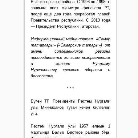
Высокогорского района. С 1996 по 1998 гг.
занимал пост министра финансов РТ,
после еще два года проработал главой
Правительства республики. С 2010 года
— Президент Республики Татарстан.
Информационный медиа-портал «Самар
татарлары» («Самарские татары») от
имени соплеменников региона
присоединяется ко всем поздравлениям
и желает Рустаму
Нургалиевичу крепкого здоровья и
долголетия.
* * *
Бүген ТР Президенты Рөстәм Нургали
улы Минниханов
туган көнен билгеләп
үтә.
Рөстәм Нургали улы 1957 елның 1
мартында Балык Бистәсе районы Яңа