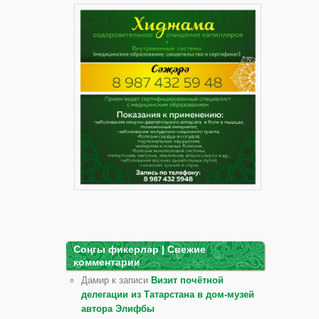
Соңгы фикерләр | Свежие
комментарии
Дамир к записи
Визит почётной
делегации из Татарстана в дом-музей
автора Элифбы