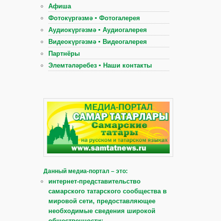
Афиша
Фотокүргәзмә ▪ Фотогалерея
Аудиокүргәзмә ▪ Аудиогалерея
Видеокүргәзмә ▪ Видеогалерея
Партнёры
Элемтәләребез ▪ Наши контакты
Данный медиа-портал – это:
интернет-представительство
самарского татарского сообщества в
мировой сети, предоставляющее
необходимые сведения широкой
общественности;