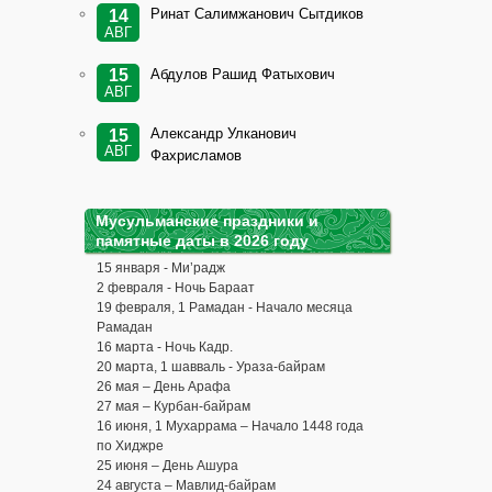
Ринат Салимжанович Сытдиков
14
АВГ
Абдулов Рашид Фатыхович
15
АВГ
Александр Улканович
15
АВГ
Фахрисламов
Мусульманские праздники и
памятные даты в 2026 году
15 января - Ми’радж
2 февраля - Ночь Бараат
19 февраля, 1 Рамадан - Начало месяца
Рамадан
16 марта - Ночь Кадр.
20 марта, 1 шавваль - Ураза-байрам
26 мая – День Арафа
27 мая – Курбан-байрам
16 июня, 1 Мухаррама – Начало 1448 года
по Хиджре
25 июня – День Ашура
24 августа – Мавлид-байрам