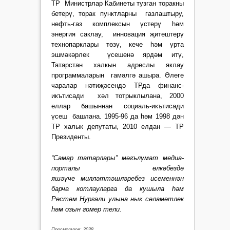
ТР Министрлар Кабинеты тузган торакны
бетерү, торак пунктларны газлаштыру,
нефть-газ комплексын үстерү һәм
энергия саклау, инновация җитештерү
технопарклары төзү, кече һәм урта
эшмәкәрлек үсешенә ярдәм итү,
Татарстан халкын адреслы яклау
программаларын гамәлгә ашыра. Әлеге
чаралар нәтиҗәсендә ТРда финанс-
икътисади хәл тотрыклылана, 2000
еллар башыннан социаль-икътисади
үсеш башлана. 1995-96 да һәм 1998 дән
ТР халык депутаты, 2010 елдан — ТР
Президенты.
“Самар татарлары” мәгъ­лүмат медиа-
порталы өлкәбездә
яшәүче милләттәшләребез исеменнән
барча котлауларга да кушыла һәм
Рөстәм Нургали улына нык сәламәтлек
һәм озын гомер тели.
Просмотров: 2038