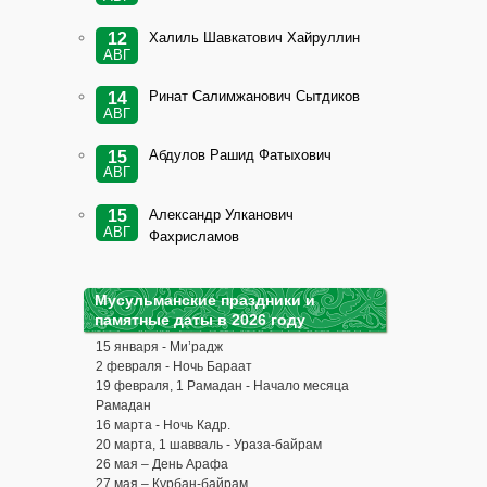
Халиль Шавкатович Хайруллин
12
АВГ
Ринат Салимжанович Сытдиков
14
АВГ
Абдулов Рашид Фатыхович
15
АВГ
Александр Улканович
15
АВГ
Фахрисламов
Мусульманские праздники и
памятные даты в 2026 году
15 января - Ми’радж
2 февраля - Ночь Бараат
19 февраля, 1 Рамадан - Начало месяца
Рамадан
16 марта - Ночь Кадр.
20 марта, 1 шавваль - Ураза-байрам
26 мая – День Арафа
27 мая – Курбан-байрам