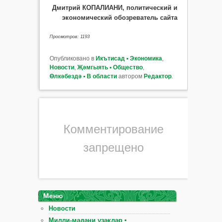
Дмитрий КОПАЛИАНИ, политический и
экономический обозреватель сайта
Просмотров: 1193
Опубликовано в
Икътисад ▪ Экономика
,
Новости
,
Җәмгыять ▪ Общество
,
Өлкәбездә ▪ В области
автором
Редактор
.
Комментирование
запрещено
Меню
Новости
Милли-мәдәни үзәкләр ▪