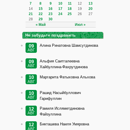
7
8
9
10
11
12
13
14
15
16
17
18
19
20
21
22
23
24
25
26
27
28
29
30
« Май
Июл »
Не забудьте поздравить
Алина Ринатовна Шамсутдинова
09
АВГ
Альфия Саитгалеевна
09
АВГ
Хайбуллина-Фахрутдинова
Маргарита Фатыховна Альхова
10
АВГ
Рашид Насыйбуллович
10
АВГ
Гарифуллин
Рамиля Исляметдиновна
12
АВГ
Файзуллина
Бикташева Наиля Умяровна
12
АВГ