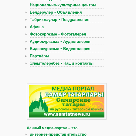
Национально-культурные центры
Белдерүләр ▪ Объявления
Тәбрикләүләр ▪ Поздравления
Афиша
Фотокүргәзмә ▪ Фотогалерея
Аудиокүргәзмә ▪ Аудиогалерея
Видеокүргәзмә ▪ Видеогалерея
Партнёры
Элемтәләребез ▪ Наши контакты
Данный медиа-портал – это:
интернет-представительство