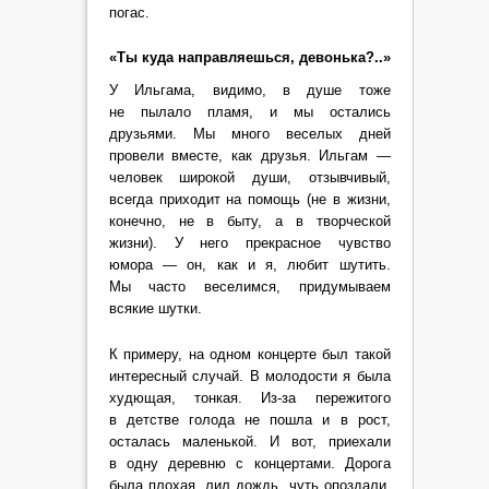
погас.
«Ты куда направляешься, девонька?..»
У Ильгама, видимо, в душе тоже
не пылало пламя, и мы остались
друзьями. Мы много веселых дней
провели вместе, как друзья. Ильгам —
человек широкой души, отзывчивый,
всегда приходит на помощь (не в жизни,
конечно, не в быту, а в творческой
жизни). У него прекрасное чувство
юмора — он, как и я, любит шутить.
Мы часто веселимся, придумываем
всякие шутки.
К примеру, на одном концерте был такой
интересный случай. В молодости я была
худющая, тонкая. Из-за пережитого
в детстве голода не пошла и в рост,
осталась маленькой. И вот, приехали
в одну деревню с концертами. Дорога
была плохая, лил дождь, чуть опоздали,