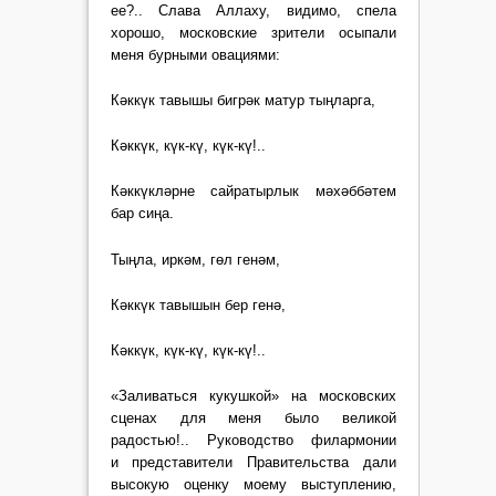
ее?.. Слава Аллаху, видимо, спела
хорошо, московские зрители осыпали
меня бурными овациями:
Кəккүк тавышы бигрəк матур тыңларга,
Кəккүк, күк-кү, күк-кү!..
Кəккүклəрне сайратырлык мəхəббəтем
бар сиңа.
Тыңла, иркəм, гөл генəм,
Кəккүк тавышын бер генə,
Кəккүк, күк-кү, күк-кү!..
«Заливаться кукушкой» на московских
сценах для меня было великой
радостью!.. Руководство филармонии
и представители Правительства дали
высокую оценку моему выступлению,