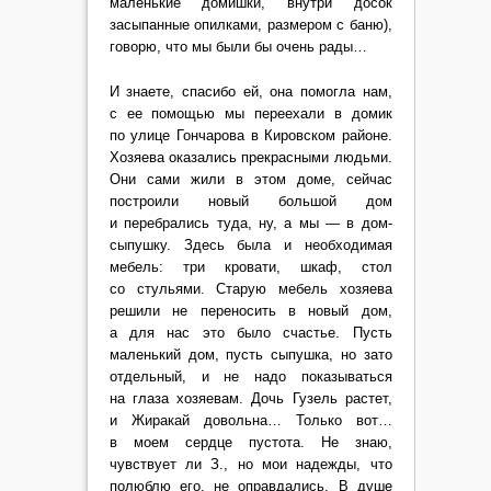
маленькие домишки, внутри досок
засыпанные опилками, размером с баню),
говорю, что мы были бы очень рады…
И знаете, спасибо ей, она помогла нам,
с ее помощью мы переехали в домик
по улице Гончарова в Кировском районе.
Хозяева оказались прекрасными людьми.
Они сами жили в этом доме, сейчас
построили новый большой дом
и перебрались туда, ну, а мы — в дом-
сыпушку. Здесь была и необходимая
мебель: три кровати, шкаф, стол
со стульями. Старую мебель хозяева
решили не переносить в новый дом,
а для нас это было счастье. Пусть
маленький дом, пусть сыпушка, но зато
отдельный, и не надо показываться
на глаза хозяевам. Дочь Гузель растет,
и Жиракай довольна… Только вот…
в моем сердце пустота. Не знаю,
чувствует ли З., но мои надежды, что
полюблю его, не оправдались. В душе