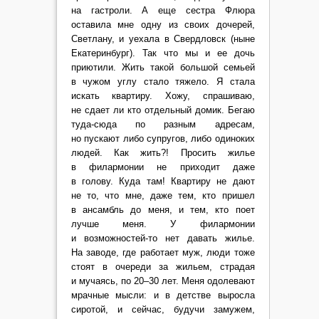
на гастроли. А еще сестра Флюра
оставила мне одну из своих дочерей,
Светлану, и уехала в Свердловск (ныне
Екатеринбург). Так что мы и ее дочь
приютили. Жить такой большой семьей
в чужом углу стало тяжело. Я стала
искать квартиру. Хожу, спрашиваю,
не сдает ли кто отдельный домик. Бегаю
туда-сюда по разным адресам,
но пускают либо супругов, либо одиноких
людей. Как жить?! Просить жилье
в филармонии не приходит даже
в голову. Куда там! Квартиру не дают
не то, что мне, даже тем, кто пришел
в ансамбль до меня, и тем, кто поет
лучше меня. У филармонии
и возможностей-то нет давать жилье.
На заводе, где работает муж, люди тоже
стоят в очереди за жильем, страдая
и мучаясь, по 20–30 лет. Меня одолевают
мрачные мысли: и в детстве выросла
сиротой, и сейчас, будучи замужем,