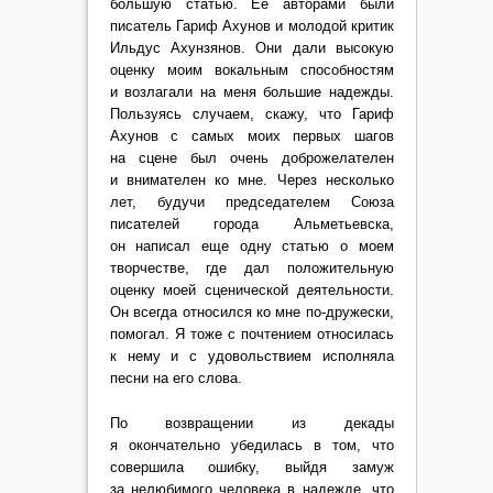
большую статью. Ее авторами были
писатель Гариф Ахунов и молодой критик
Ильдус Ахунзянов. Они дали высокую
оценку моим вокальным способностям
и возлагали на меня большие надежды.
Пользуясь случаем, скажу, что Гариф
Ахунов с самых моих первых шагов
на сцене был очень доброжелателен
и внимателен ко мне. Через несколько
лет, будучи председателем Союза
писателей города Альметьевска,
он написал еще одну статью о моем
творчестве, где дал положительную
оценку моей сценической деятельности.
Он всегда относился ко мне по-дружески,
помогал. Я тоже с почтением относилась
к нему и с удовольствием исполняла
песни на его слова.
По возвращении из декады
я окончательно убедилась в том, что
совершила ошибку, выйдя замуж
за нелюбимого человека в надежде, что