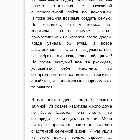
просто отношения с мужчиной
с перспективой пойти по наклонной.
Я тоже решила вовремя создать семью.
Но оказалось, что у жениха нет
квартиры — он ее снимает, а спит,
примостившись на кровати возле двери.
Когда узнала об этом, и вовсе
расстроилась. Стала задумываться:
не забрать ли назад свое обещание?
Но после раздумий все же рискнула,
успокаивая себя мыслями, что
со временем все наладится, стерпится-
слюбится, и с квартирным вопросом что-
то решится.
И вот настал день, когда З. пришел
за мной. Из хозяев квартиры никого дома
не было. Кажется, они знали, что
он придет, и специально ушли. Меня
никто не провожал, никто не пожелал
счастливой семейной жизни. И мы ушли
из этого дома… только вдвоем. З.