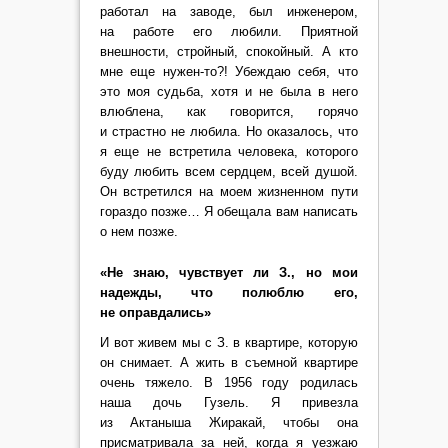
работал на заводе, был инженером,
на работе его любили. Приятной
внешности, стройный, спокойный. А кто
мне еще нужен-то?! Убеждаю себя, что
это моя судьба, хотя и не была в него
влюблена, как говорится, горячо
и страстно не любила. Но оказалось, что
я еще не встретила человека, которого
буду любить всем сердцем, всей душой.
Он встретился на моем жизненном пути
гораздо позже… Я обещала вам написать
о нем позже.
«Не знаю, чувствует ли З., но мои
надежды, что полюблю его,
не оправдались»
И вот живем мы с З. в квартире, которую
он снимает. А жить в съемной квартире
очень тяжело. В 1956 году родилась
наша дочь Гузель. Я привезла
из Актаныша Жиракай, чтобы она
присматривала за ней, когда я уезжаю