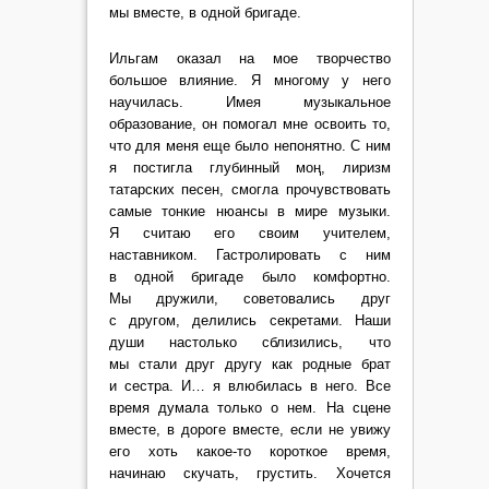
мы вместе, в одной бригаде.
Ильгам оказал на мое творчество
большое влияние. Я многому у него
научилась. Имея музыкальное
образование, он помогал мне освоить то,
что для меня еще было непонятно. С ним
я постигла глубинный моң, лиризм
татарских песен, смогла прочувствовать
самые тонкие нюансы в мире музыки.
Я считаю его своим учителем,
наставником. Гастролировать с ним
в одной бригаде было комфортно.
Мы дружили, советовались друг
с другом, делились секретами. Наши
души настолько сблизились, что
мы стали друг другу как родные брат
и сестра. И… я влюбилась в него. Все
время думала только о нем. На сцене
вместе, в дороге вместе, если не увижу
его хоть какое-то короткое время,
начинаю скучать, грустить. Хочется