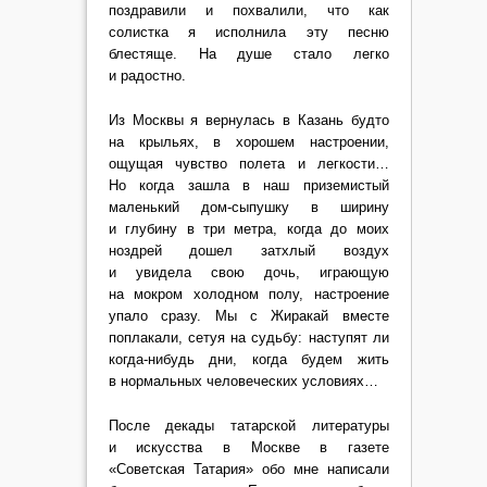
поздравили и похвалили, что как
солистка я исполнила эту песню
блестяще. На душе стало легко
и радостно.
Из Москвы я вернулась в Казань будто
на крыльях, в хорошем настроении,
ощущая чувство полета и легкости…
Но когда зашла в наш приземистый
маленький дом-сыпушку в ширину
и глубину в три метра, когда до моих
ноздрей дошел затхлый воздух
и увидела свою дочь, играющую
на мокром холодном полу, настроение
упало сразу. Мы с Жиракай вместе
поплакали, сетуя на судьбу: наступят ли
когда-нибудь дни, когда будем жить
в нормальных человеческих условиях…
После декады татарской литературы
и искусства в Москве в газете
«Советская Татария» обо мне написали