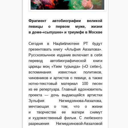
Фрагмент автобиографии великой
певицы о первом муже, жизни
в доме-«сыпушке» и триумфе в Москве
Сегодня в Нацбиблиотеке РТ будут
презентовать книгу «Альфия Авзалова».
Русскоязычное издание включает в себя
перевод автобиографической книги
царицы моң «Үзем турында» («О себе»),
вспоминания известных политиков,
чиновников и артистов о певице, а также
нотно-текстовый материал 100 песен
из ее репертуара. Главный вдохновитель
проекта — дочь выдающейся артистки
Зульфия Нигмедзянова-Авзалова,
мечтающая о том, что о жизни
и творчестве ее матери снимут
и художественный фильм. С любезного
разрешения Нигмедзяновой-Авзаловой