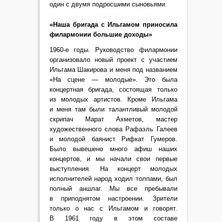
один с двумя подросшими сыновьями.
«Наша бригада с Ильгамом приносила
филармонии большие доходы»
1960-е годы. Руководство филармонии
организовало новый проект с участием
Ильгама Шакирова и меня под названием
«На сцене — молодые». Это была
концертная бригада, состоящая только
из молодых артистов. Кроме Ильгама
и меня там были талантливый молодой
скрипач Марат Ахметов, мастер
художественного слова Рафаэль Галеев
и молодой баянист Рифкат Гумеров.
Было вывешено много афиш наших
концертов, и мы начали свои первые
выступления. На концерт молодых
исполнителей народ ходил толпами, был
полный аншлаг. Мы все пребывали
в приподнятом настроении. Зрители
только о нас с Ильгамом и говорят.
В 1961 году в этом составе