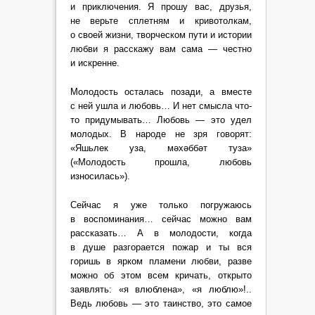
и приключения. Я прошу вас, друзья,
не верьте сплетням и кривотолкам,
о своей жизни, творческом пути и истории
любви я расскажу вам сама — честно
и искренне.
Молодость осталась позади, а вместе
с ней ушла и любовь… И нет смысла что-
то придумывать… Любовь — это удел
молодых. В народе не зря говорят:
«Яшьлек уза, мəхəббəт туза»
(«Молодость прошла, любовь
износилась»).
Сейчас я уже только погружаюсь
в воспоминания… сейчас можно вам
рассказать… А в молодости, когда
в душе разгорается пожар и ты вся
горишь в ярком пламени любви, разве
можно об этом всем кричать, открыто
заявлять: «я влюблена», «я люблю»!..
Ведь любовь — это таинство, это самое