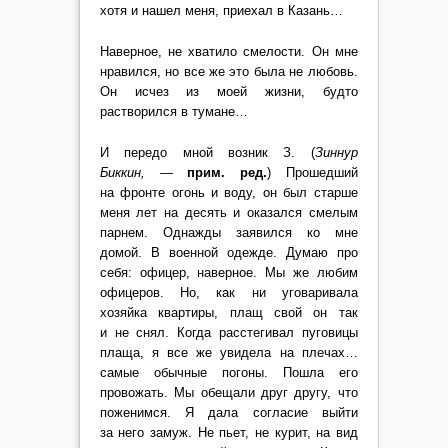
хотя и нашел меня, приехал в Казань…
Наверное, не хватило смелости. Он мне
нравился, но все же это была не любовь.
Он исчез из моей жизни, будто
растворился в тумане…
И передо мной возник З. (
Зиннур
Биккин,
—
прим. ред.
) Прошедший
на фронте огонь и воду, он был старше
меня лет на десять и оказался смелым
парнем. Однажды заявился ко мне
домой. В военной одежде. Думаю про
себя: офицер, наверное. Мы же любим
офицеров. Но, как ни уговаривала
хозяйка квартиры, плащ свой он так
и не снял. Когда расстегивал пуговицы
плаща, я все же увидела на плечах…
самые обычные погоны. Пошла его
провожать. Мы обещали друг другу, что
поженимся. Я дала согласие выйти
за него замуж. Не пьет, не курит, на вид