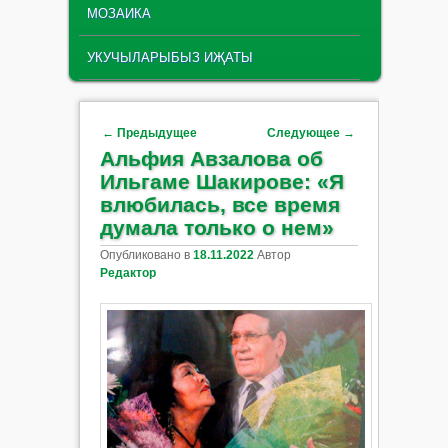
МОЗАИКА
УКУЧЫЛАРЫБЫЗ ИҖАТЫ
Навигация по записям
←
Предыдущее
Следующее
→
Альфия Авзалова об
Ильгаме Шакирове: «Я
влюбилась, все время
думала только о нем»
Опубликовано в
18.11.2022
Автор
Редактор