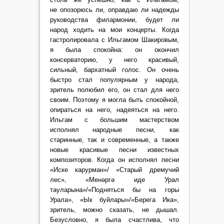
не опозорюсь ли, оправдаю ли надежды
руководства филармонии, будет ли
народ ходить на мои концерты. Когда
гастролировала с Ильгамом Шакировым,
я была спокойна: он окончил
консерваторию, у него красивый,
сильный, бархатный голос. Он очень
быстро стал популярным у народа,
зритель полюбил его, он стал для него
своим. Поэтому я могла быть спокойной,
опираться на него, надеяться на него.
Ильгам с большим мастерством
исполнял народные песни, как
старинные, так и современные, а также
новые красивые песни известных
композиторов. Когда он исполнял песни
«Иске карурман»/ «Старый дремучий
лес», «Менəргə иде Урал
тауларына»/«Подняться бы на горы
Урала», «Ык буйлары»/«Берега Ика»,
зритель, можно сказать, не дышал.
Безусловно, я была счастлива, что