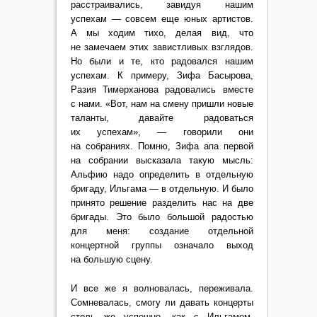
расстраивались, завидуя нашим
успехам — совсем еще юных артистов.
А мы ходим тихо, делая вид, что
не замечаем этих завистливых взглядов.
Но были и те, кто радовался нашим
успехам. К примеру, Зифа Басырова,
Разия Тимерханова радовались вместе
с нами. «Вот, нам на смену пришли новые
таланты, давайте радоваться
их успехам», — говорили они
на собраниях. Помню, Зифа апа первой
на собрании высказала такую мысль:
Альфию надо определить в отдельную
бригаду, Ильгама — в отдельную. И было
принято решение разделить нас на две
бригады. Это было большой радостью
для меня: создание отдельной
концертной группы означало выход
на большую сцену.
И все же я волновалась, переживала.
Сомневалась, смогу ли давать концерты
столь же успешно, как с Ильгамом,