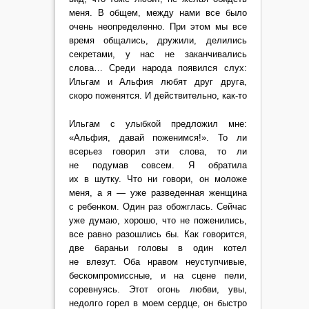
меня. В общем, между нами все было
очень неопределенно. При этом мы все
время общались, дружили, делились
секретами, у нас не заканчивались
слова… Среди народа появился слух:
Ильгам и Альфия любят друг друга,
скоро поженятся. И действительно, как-то
Ильгам с улыбкой предложил мне:
«Альфия, давай поженимся!». То ли
всерьез говорил эти слова, то ли
не подумав совсем. Я обратила
их в шутку. Что ни говори, он моложе
меня, а я — уже разведенная женщина
с ребенком. Один раз обожглась. Сейчас
уже думаю, хорошо, что не поженились,
все равно разошлись бы. Как говорится,
две бараньи головы в один котел
не влезут. Оба нравом неуступчивые,
бескомпромиссные, и на сцене пели,
соревнуясь. Этот огонь любви, увы,
недолго горел в моем сердце, он быстро