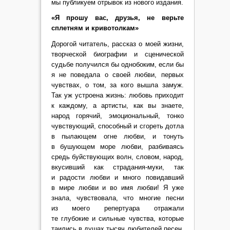
мы публикуем отрывок из нового издания.
«Я прошу вас, друзья, не верьте
сплетням и кривотолкам»
Дорогой читатель, рассказ о моей жизни,
творческой биографии и сценической
судьбе получился бы однобоким, если бы
я не поведала о своей любви, первых
чувствах, о том, за кого вышла замуж.
Так уж устроена жизнь: любовь приходит
к каждому, а артисты, как вы знаете,
народ горячий, эмоциональный, тонко
чувствующий, способный и сгореть дотла
в пылающем огне любви, и тонуть
в бушующем море любви, разбиваясь
средь буйствующих волн, словом, народ,
вкусивший как страдания-муки, так
и радости любви и много повидавший
в мире любви и во имя любви! Я уже
знала, чувствовала, что многие песни
из моего репертуара отражали
те глубокие и сильные чувства, которые
таились в душах тысяч любителей песен.