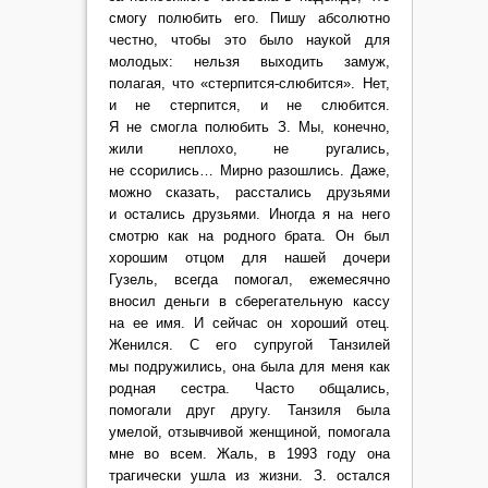
смогу полюбить его. Пишу абсолютно
честно, чтобы это было наукой для
молодых: нельзя выходить замуж,
полагая, что «стерпится-слюбится». Нет,
и не стерпится, и не слюбится.
Я не смогла полюбить З. Мы, конечно,
жили неплохо, не ругались,
не ссорились… Мирно разошлись. Даже,
можно сказать, расстались друзьями
и остались друзьями. Иногда я на него
смотрю как на родного брата. Он был
хорошим отцом для нашей дочери
Гузель, всегда помогал, ежемесячно
вносил деньги в сберегательную кассу
на ее имя. И сейчас он хороший отец.
Женился. С его супругой Танзилей
мы подружились, она была для меня как
родная сестра. Часто общались,
помогали друг другу. Танзиля была
умелой, отзывчивой женщиной, помогала
мне во всем. Жаль, в 1993 году она
трагически ушла из жизни. З. остался