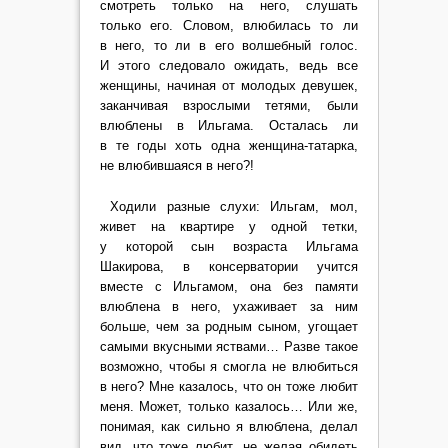
смотреть только на него, слушать
только его. Словом, влюбилась то ли
в него, то ли в его волшебный голос.
И этого следовало ожидать, ведь все
женщины, начиная от молодых девушек,
заканчивая взрослыми тетями, были
влюблены в Ильгама. Осталась ли
в те годы хоть одна женщина-татарка,
не влюбившаяся в него?!
Ходили разные слухи: Ильгам, мол,
живет на квартире у одной тетки,
у которой сын возраста Ильгама
Шакирова, в консерватории учится
вместе с Ильгамом, она без памяти
влюблена в него, ухаживает за ним
больше, чем за родным сыном, угощает
самыми вкусными яствами… Разве такое
возможно, чтобы я смогла не влюбиться
в него? Мне казалось, что он тоже любит
меня. Может, только казалось… Или же,
понимая, как сильно я влюблена, делал
вид, что тоже любит, не желая обидеть