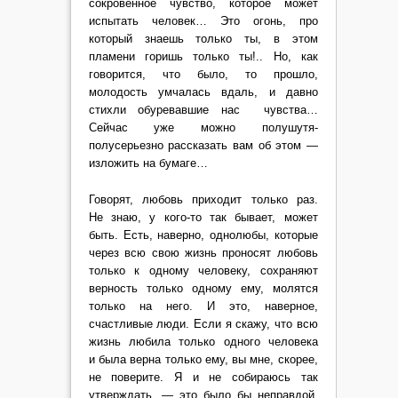
сокровенное чувство, которое может
испытать человек… Это огонь, про
который знаешь только ты, в этом
пламени горишь только ты!.. Но, как
говорится, что было, то прошло,
молодость умчалась вдаль, и давно
стихли обуревавшие нас чувства…
Сейчас уже можно полушутя-
полусерьезно рассказать вам об этом —
изложить на бумаге…
Говорят, любовь приходит только раз.
Не знаю, у кого-то так бывает, может
быть. Есть, наверно, однолюбы, которые
через всю свою жизнь проносят любовь
только к одному человеку, сохраняют
верность только одному ему, молятся
только на него. И это, наверное,
счастливые люди. Если я скажу, что всю
жизнь любила только одного человека
и была верна только ему, вы мне, скорее,
не поверите. Я и не собираюсь так
утверждать, — это было бы неправдой.