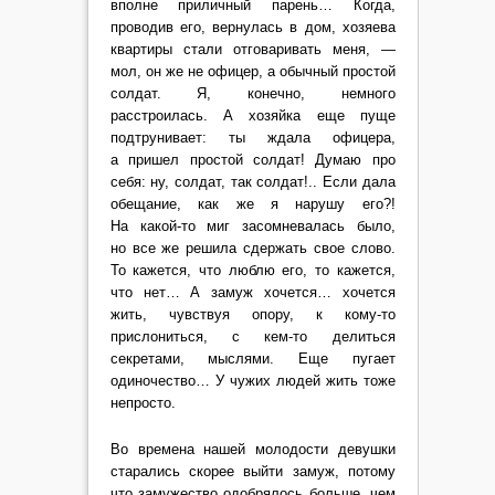
вполне приличный парень… Когда,
проводив его, вернулась в дом, хозяева
квартиры стали отговаривать меня, —
мол, он же не офицер, а обычный простой
солдат. Я, конечно, немного
расстроилась. А хозяйка еще пуще
подтрунивает: ты ждала офицера,
а пришел простой солдат! Думаю про
себя: ну, солдат, так солдат!.. Если дала
обещание, как же я нарушу его?!
На какой-то миг засомневалась было,
но все же решила сдержать свое слово.
То кажется, что люблю его, то кажется,
что нет… А замуж хочется… хочется
жить, чувствуя опору, к кому-то
прислониться, с кем-то делиться
секретами, мыслями. Еще пугает
одиночество… У чужих людей жить тоже
непросто.
Во времена нашей молодости девушки
старались скорее выйти замуж, потому
что замужество одобрялось больше, чем