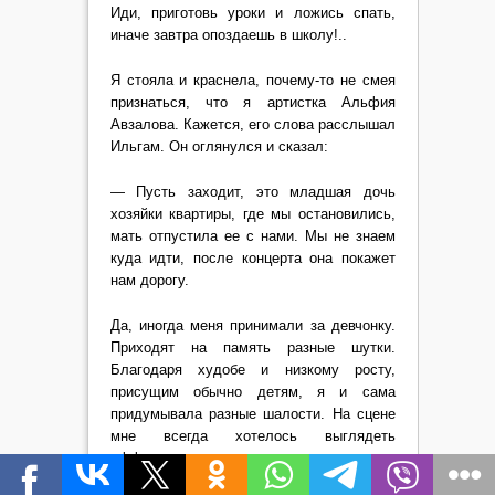
Иди, приготовь уроки и ложись спать,
иначе завтра опоздаешь в школу!..
Я стояла и краснела, почему-то не смея
признаться, что я артистка Альфия
Авзалова. Кажется, его слова расслышал
Ильгам. Он оглянулся и сказал:
— Пусть заходит, это младшая дочь
хозяйки квартиры, где мы остановились,
мать отпустила ее с нами. Мы не знаем
куда идти, после концерта она покажет
нам дорогу.
Да, иногда меня принимали за девчонку.
Приходят на память разные шутки.
Благодаря худобе и низкому росту,
присущим обычно детям, я и сама
придумывала разные шалости. На сцене
мне всегда хотелось выглядеть
эффектно, так сказать, красиво
и привлекательно, но из-за худощавости