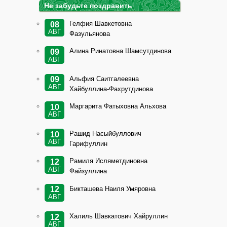
Не забудьте поздравить
Гелфия Шавкетовна
08
АВГ
Фазульянова
Алина Ринатовна Шамсутдинова
09
АВГ
Альфия Саитгалеевна
09
АВГ
Хайбуллина-Фахрутдинова
Маргарита Фатыховна Альхова
10
АВГ
Рашид Насыйбуллович
10
АВГ
Гарифуллин
Рамиля Исляметдиновна
12
АВГ
Файзуллина
Бикташева Наиля Умяровна
12
АВГ
Халиль Шавкатович Хайруллин
12
АВГ