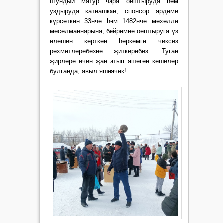
Шундый матур чара оештыруда һәм
уздыруда катнашкан, спонсор ярдәме
күрсәткән 33нче һәм 1482нче мәхәллә
мөселманнарына, бәйрәмне оештыруга үз
өлешен керткән һәркемгә чиксез
рәхмәтләребезне җиткерәбез. Туган
җирләре өчен җан атып яшәгән кешеләр
булганда, авыл яшәячәк!