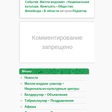
События
,
Милли мәдәният ▪ Национальная
культура
,
Җәмгыять ▪ Общество
,
Өлкәбездә ▪ В области
автором
Редактор
.
Комментирование
запрещено
Меню
Новости
Милли-мәдәни үзәкләр ▪
Национально-культурные центры
Белдерүләр ▪ Объявления
Тәбрикләүләр ▪ Поздравления
Афиша