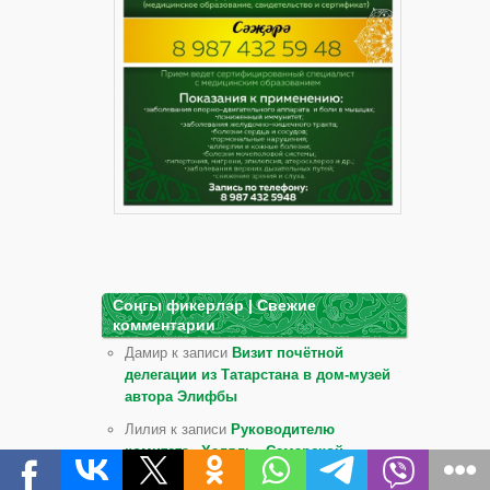
Соңгы фикерләр | Свежие
комментарии
Дамир к записи
Визит почётной
делегации из Татарстана в дом-музей
автора Элифбы
Лилия к записи
Руководителю
комитета «Халяль» Самарской
области Равилю Искандаровичу