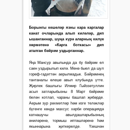
Борынгы кешеләр язны кара каргалар
канат очларында алып киләләр, дип
ышанганнар, шуңа күрә аларның килүе
хөрмәтенә «Карга боткасы» дип
аталган бәйрәм уздырганнар.
Яңа Мансур авылында да бу бәйрәм ел
саен уздырылып килә. Менә быел да шул
гореф-гадәттән аерылмадык. Бәйрәмнең
тантаналы өлеше авыл клубында үтте.
Җирлек башлыгы Илмир Гыйззәтуллин
асыл затларыбызны 8 Март бәйрәме
белән котлап, чараны башлап җибәрде.
Аерым зур рәхмәтләр һәм изге теләкләр
бүгенге көндә махсус хәрби операциядә
катнашучы авылдашларыбызның
әниләренә, тормыш иптәшләренә һәм
якыннарына җиткерелде. Үзешчән