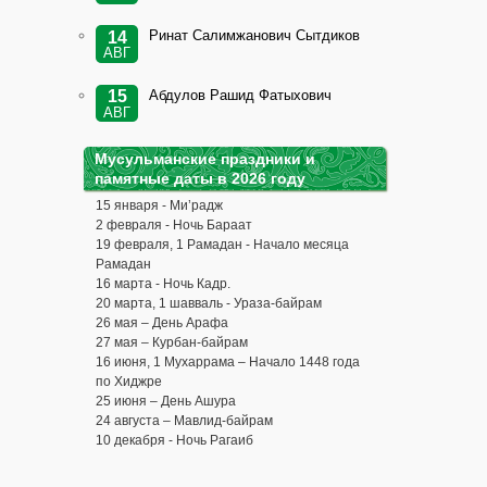
Ринат Салимжанович Сытдиков
14
АВГ
Абдулов Рашид Фатыхович
15
АВГ
Мусульманские праздники и
памятные даты в 2026 году
15 января - Ми’радж
2 февраля - Ночь Бараат
19 февраля, 1 Рамадан - Начало месяца
Рамадан
16 марта - Ночь Кадр.
20 марта, 1 шавваль - Ураза-байрам
26 мая – День Арафа
27 мая – Курбан-байрам
16 июня, 1 Мухаррама – Начало 1448 года
по Хиджре
25 июня – День Ашура
24 августа – Мавлид-байрам
10 декабря - Ночь Рагаиб