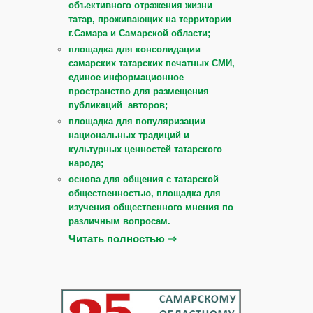
объективного отражения жизни
татар, проживающих на территории
г.Самара и Самарской области;
площадка для консолидации
самарских татарских печатных СМИ,
единое информационное
пространство для размещения
публикаций авторов;
площадка для популяризации
национальных традиций и
культурных ценностей татарского
народа;
основа для общения с татарской
общественностью, площадка для
изучения общественного мнения по
различным вопросам.
Читать полностью ⇒