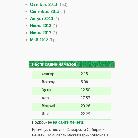
Октябрь 2013
(150)
Сентябрь 2013
(1)
Август 2013
(4)
Июль 2013
(1)
Июнь 2013
(1)
Май 2012
(1)
Расписание намазов
Фаджр
2:15
Восход
5:08
Зухр
12:50
Аср
17:57
Магриб
20:26
Иша
22:29
Подробнее
на сайте мечети
.
Время указано для Самарской Соборной
мечети. По области может варьироваться в