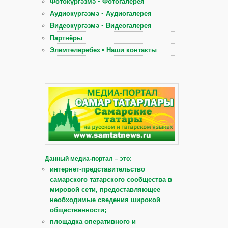
Фотокүргәзмә ▪ Фотогалерея
Аудиокүргәзмә ▪ Аудиогалерея
Видеокүргәзмә ▪ Видеогалерея
Партнёры
Элемтәләребез ▪ Наши контакты
Данный медиа-портал – это:
интернет-представительство
самарского татарского сообщества в
мировой сети, предоставляющее
необходимые сведения широкой
общественности;
площадка оперативного и