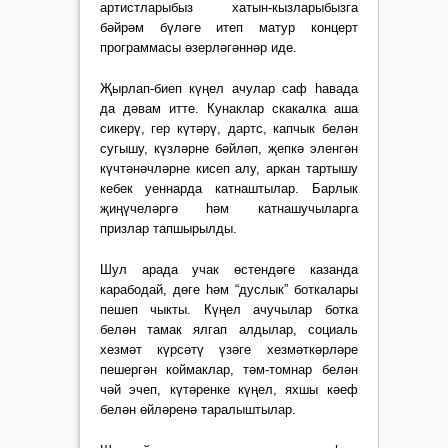
артистларыбыз хатын-кызларыбызга
бәйрәм бүләге итеп матур концерт
программасы әзерләгәннәр иде.
Җырлап-биеп күңел ачулар саф һавада
да дәвам итте. Кунаклар скакалка аша
сикерү, гер күтәрү, дартс, капчык белән
сугышу, күзләрне бәйләп, җепкә эленгән
күчтәнәчләрне кисеп алу, аркан тартышу
кебек уеннарда катнаштылар. Барлык
җиңүчеләргә һәм катнашучыларга
призлар тапшырылды.
Шул арада учак өстендәге казанда
карабодай, дөге һәм “дуслык” боткалары
пешеп чыкты. Күңел ачучылар ботка
белән тамак ялгап алдылар, социаль
хезмәт күрсәтү үзәге хезмәткәрләре
пешергән коймаклар, тәм-томнар белән
чәй эчеп, күтәренке күңел, яхшы кәеф
белән өйләренә таралыштылар.