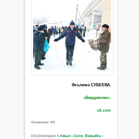
Әкълимә СУБЕЕВА.
«Бердәмлек».
vk.com
Просмотров: 820
Опубликовано в
Авыл ▪ Село
,
Вакыйга ▪