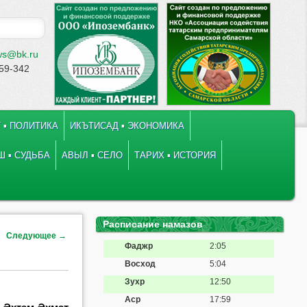
ws@bk.ru
-59-342
 ▪ ПОЛИТИКА
ИКЪТИСАД ▪ ЭКОНОМИКА
 ▪ СУДЬБА
АВЫЛ ▪ СЕЛО
ТАРИХ ▪ ИСТОРИЯ
Расписание намазов
Следующее
→
Фаджр
2:05
Восход
5:04
Зухр
12:50
Аср
17:59