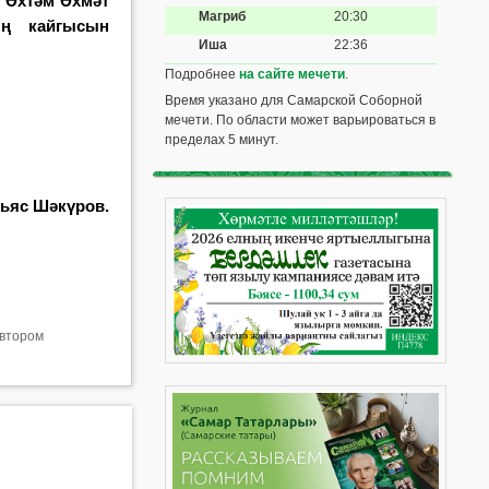
 Әхтәм Әхмәт
Магриб
20:30
ың кайгысын
Иша
22:36
Подробнее
на сайте мечети
.
Время указано для Самарской Соборной
мечети. По области может варьироваться в
пределах 5 минут.
ьяс Шәкүров.
втором