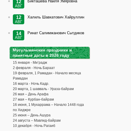
Бикташева Наиля Умяровна
12
АВГ
Халиль Шавкатович Хайруллин
12
АВГ
Ринат Салимжанович Сытдиков
14
АВГ
Мусульманские праздники и
памятные даты в 2026 году
15 января - Ми’радж
2 февраля - Ночь Бараат
19 февраля, 1 Рамадан - Начало месяца
Рамадан
16 марта - Ночь Кадр.
20 марта, 1 шавваль - Ураза-байрам
26 мая – День Арафа
27 мая – Курбан-байрам
16 июня, 1 Мухаррама – Начало 1448 года
по Хиджре
25 июня – День Ашура
24 августа – Мавлид-байрам
10 декабря - Ночь Рагаиб