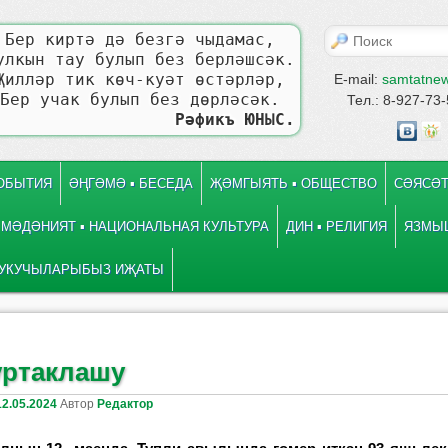
Поиск
Бер киртә дә безгә чыдамас,
улкын тау булып без берләшсәк.
Җилләр тик көч-куәт өстәрләр,
E-mail:
samtatne
Бер учак булып без дөрләсәк.
Тел.: 8-927-73
Рәфикъ ЮНЫС.
СОБЫТИЯ
ӘҢГӘМӘ ▪ БЕСЕДА
ҖӘМГЫЯТЬ ▪ ОБЩЕСТВО
СӘЯСӘТ
МӘДӘНИЯТ ▪ НАЦИОНАЛЬНАЯ КУЛЬТУРА
ДИН ▪ РЕЛИГИЯ
ЯЗМЫШ
УКУЧЫЛАРЫБЫЗ ИҖАТЫ
 записям
е
уртаклашу
12.05.2024
Автор
Редактор