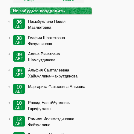
« Апр
Июн »
Не забудьте поздравить
Насыбуллина Наиля
06
АВГ
Мавлютовна
Гелфия Шавкетовна
08
АВГ
Фазульянова
Алина Ринатовна
09
АВГ
Шамсутдинова
Альфия Саитгалеевна
09
АВГ
Хайбуллина-Фахрутдинова
Маргарита Фатыховна Альхова
10
АВГ
Рашид Насыйбуллович
10
АВГ
Гарифуллин
Рамиля Исляметдиновна
12
АВГ
Файзуллина