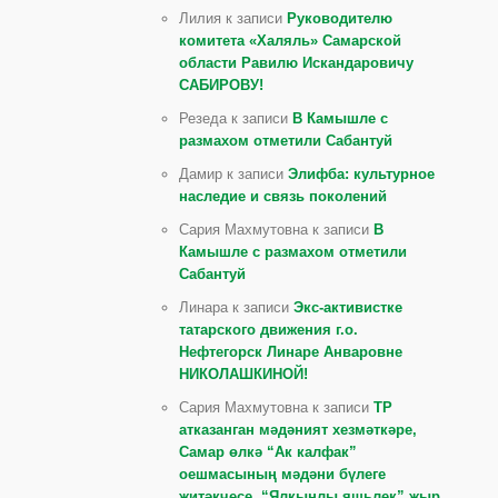
Лилия к записи
Руководителю
комитета «Халяль» Самарской
области Равилю Искандаровичу
САБИРОВУ!
Резеда к записи
В Камышле с
размахом отметили Сабантуй
Дамир к записи
Элифба: культурное
наследие и связь поколений
Сария Махмутовна к записи
В
Камышле с размахом отметили
Сабантуй
Линара к записи
Экс-активистке
татарского движения г.о.
Нефтегорск Линаре Анваровне
НИКОЛАШКИНОЙ!
Сария Махмутовна к записи
ТР
атказанган мәдәният хезмәткәре,
Самар өлкә “Ак калфак”
оешмасының мәдәни бүлеге
җитәкчесе, “Ялкынлы яшьлек” җыр,