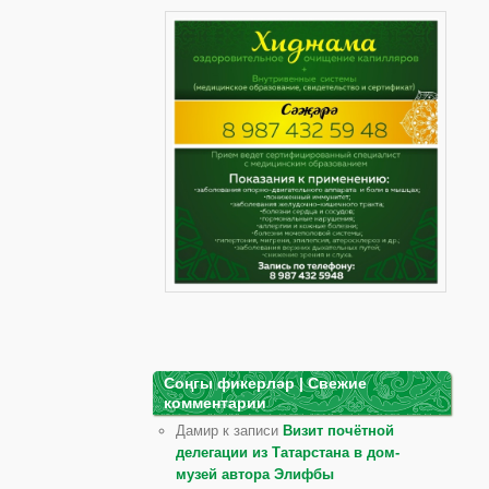
Соңгы фикерләр | Свежие
комментарии
Дамир к записи
Визит почётной
делегации из Татарстана в дом-
музей автора Элифбы