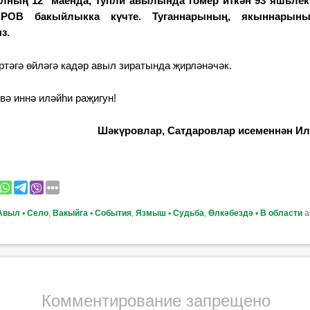
 елның 12 маенда, Тупли авылында гомер иткән 93 яшьлек
РОВ бакыйлыкка күчте. Туганнарының, якыннарын
з.
ртәгә өйләгә кадәр авыл зиратында җирләнәчәк.
вә иннә иләйһи раҗигун!
Шәкүровлар, Сатдаровлар исеменнән Ил
Авыл ▪ Село
,
Вакыйга ▪ События
,
Язмыш ▪ Судьба
,
Өлкәбездә ▪ В области
а
Комментирование запрещено