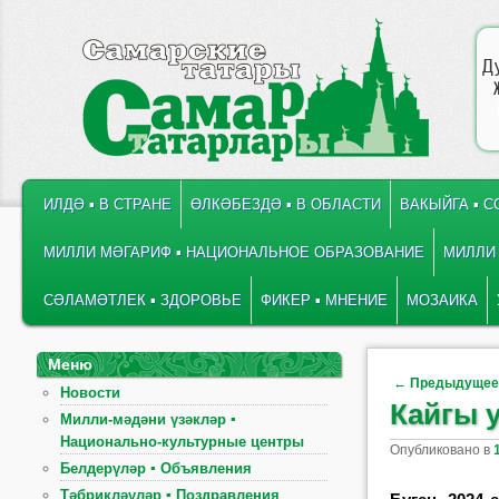
Д
ГЛАВНОЕ МЕНЮ
ПЕРЕЙТИ К ОСНОВНОМУ СОДЕРЖИМОМУ
ПЕРЕЙТИ К ДОПОЛНИТЕЛЬНОМУ СОДЕРЖИМОМУ
ИЛДӘ ▪ В СТРАНЕ
ӨЛКӘБЕЗДӘ ▪ В ОБЛАСТИ
ВАКЫЙГА ▪ 
МИЛЛИ МӘГАРИФ ▪ НАЦИОНАЛЬНОЕ ОБРАЗОВАНИЕ
МИЛЛИ 
СӘЛАМӘТЛЕК ▪ ЗДОРОВЬЕ
ФИКЕР ▪ МНЕНИЕ
МОЗАИКА
Меню
Навигация по
←
Предыдуще
Новости
Кайгы 
Милли-мәдәни үзәкләр ▪
Национально-культурные центры
Опубликовано в
Белдерүләр ▪ Объявления
Тәбрикләүләр ▪ Поздравления