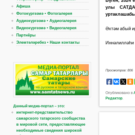
Бүген, 2024
Афиша
улы САТДА
Фотокүргәзмә ▪ Фотогалерея
уртаклашабы
Аудиокүргәзмә ▪ Аудиогалерея
Видеокүргәзмә ▪ Видеогалерея
Әхтәм абый и
Партнёры
Иннәлилләһи 
Элемтәләребез ▪ Наши контакты
Просмотров: 806
Опубликовано в
Редактор
.
Данный медиа-портал – это:
интернет-представительство
самарского татарского сообщества
в мировой сети, предоставляющее
необходимые сведения широкой