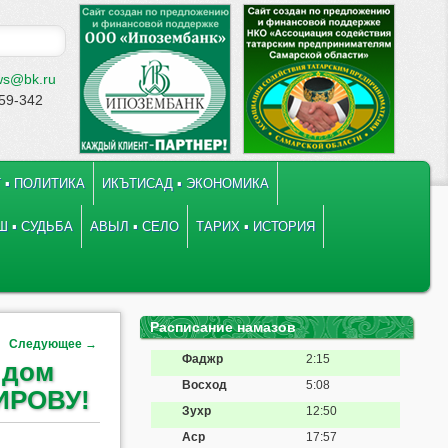
ws@bk.ru
-59-342
 ▪ ПОЛИТИКА
ИКЪТИСАД ▪ ЭКОНОМИКА
 ▪ СУДЬБА
АВЫЛ ▪ СЕЛО
ТАРИХ ▪ ИСТОРИЯ
Расписание намазов
Следующее
→
Фаджр
2:15
 дом
Восход
5:08
ИРОВУ!
Зухр
12:50
Аср
17:57