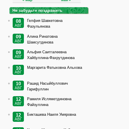
« Мар
Май »
Не забудьте поздравить
Гелфия Шавкетовна
08
АВГ
Фазульянова
Алина Ринатовна
09
АВГ
Шамсутдинова
Альфия Саитгалеевна
09
АВГ
Хайбуллина-Фахрутдинова
Маргарита Фатыховна Альхова
10
АВГ
Рашид Насыйбуллович
10
АВГ
Гарифуллин
Рамиля Исляметдиновна
12
АВГ
Файзуллина
Бикташева Наиля Умяровна
12
АВГ