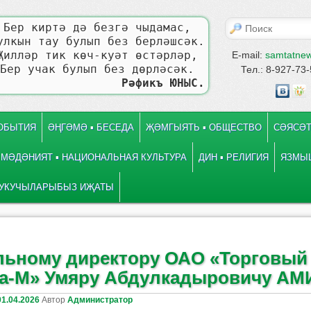
Поиск
Бер киртә дә безгә чыдамас,
улкын тау булып без берләшсәк.
Җилләр тик көч-куәт өстәрләр,
E-mail:
samtatne
Бер учак булып без дөрләсәк.
Тел.: 8-927-73
Рәфикъ ЮНЫС.
СОБЫТИЯ
ӘҢГӘМӘ ▪ БЕСЕДА
ҖӘМГЫЯТЬ ▪ ОБЩЕСТВО
СӘЯСӘТ
МӘДӘНИЯТ ▪ НАЦИОНАЛЬНАЯ КУЛЬТУРА
ДИН ▪ РЕЛИГИЯ
ЯЗМЫШ
УКУЧЫЛАРЫБЫЗ ИҖАТЫ
 записям
е
льному директору ОАО «Торговый
а-М» Умяру Абдулкадыровичу АМ
01.04.2026
Автор
Администратор