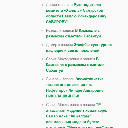
Лилия к записи
Руководителю
комитета «Халяль» Самарской
области Равилю Искандаровичу
САБИРОВУ!
Резеда к записи
В Камышле с
размахом отметили Сабантуй
Дамир к записи
Элифба: культурное
наследие и связь поколений
Сария Махмутовна к записи
В
Камышле с размахом отметили
Сабантуй
Линара к записи
Экс-активистке
татарского движения г.о.
Нефтегорск Линаре Анваровне
НИКОЛАШКИНОЙ!
Сария Махмутовна к записи
ТР
атказанган мәдәният хезмәткәре,
Самар өлкә “Ак калфак”
оешмасының мәдәни бүлеге
җитәкчесе, “Ялкынлы яшьлек” җыр,