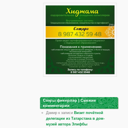
Соңгы фикерләр | Свежие
комментарии
Дамир к записи
Визит почётной
делегации из Татарстана в дом-
музей автора Элифбы