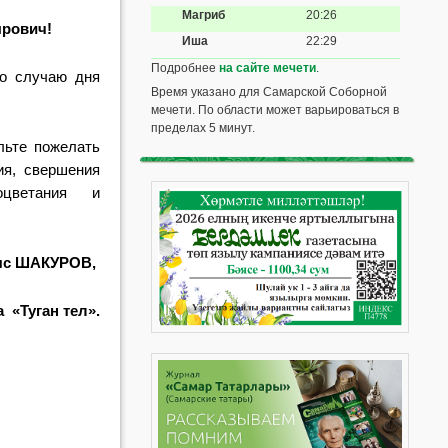
Магриб
20:26
рович!
Иша
22:29
Подробнее
на сайте мечети
.
по случаю дня
Время указано для Самарской Соборной
мечети. По области может варьироваться в
пределах 5 минут.
льте пожелать
ия, свершения
цветания и
яс ШАКУРОВ,
 «Туган тел».