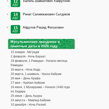
Халиль Шавкатович Хайруллин
12
АВГ
Ринат Салимжанович Сытдиков
14
АВГ
Абдулов Рашид Фатыхович
15
АВГ
Мусульманские праздники и
памятные даты в 2026 году
15 января - Ми’радж
2 февраля - Ночь Бараат
19 февраля, 1 Рамадан - Начало месяца
Рамадан
16 марта - Ночь Кадр.
20 марта, 1 шавваль - Ураза-байрам
26 мая – День Арафа
27 мая – Курбан-байрам
16 июня, 1 Мухаррама – Начало 1448 года
по Хиджре
25 июня – День Ашура
24 августа – Мавлид-байрам
10 декабря - Ночь Рагаиб