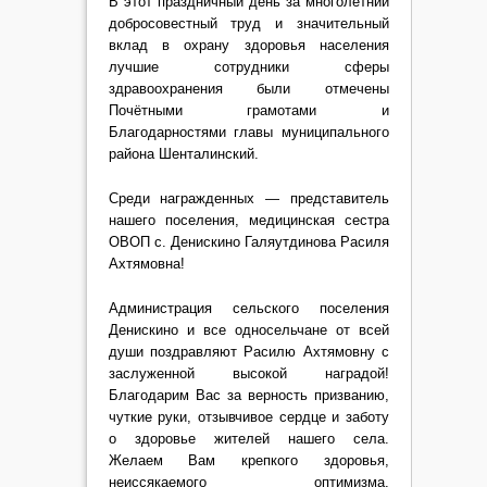
В этот праздничный день за многолетний
добросовестный труд и значительный
вклад в охрану здоровья населения
лучшие сотрудники сферы
здравоохранения были отмечены
Почётными грамотами и
Благодарностями главы муниципального
района Шенталинский.
Среди награжденных — представитель
нашего поселения, медицинская сестра
ОВОП с. Денискино Галяутдинова Расиля
Ахтямовна!
Администрация сельского поселения
Денискино и все односельчане от всей
души поздравляют Расилю Ахтямовну с
заслуженной высокой наградой!
Благодарим Вас за верность призванию,
чуткие руки, отзывчивое сердце и заботу
о здоровье жителей нашего села.
Желаем Вам крепкого здоровья,
неиссякаемого оптимизма,