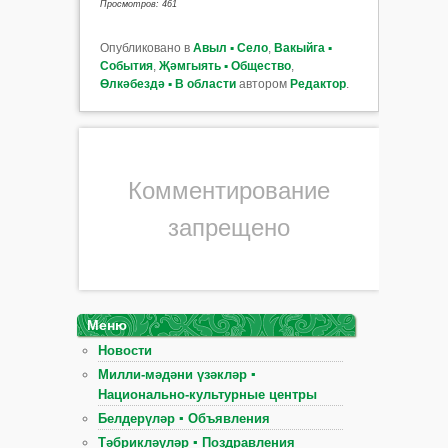
Просмотров: 461
Опубликовано в
Авыл ▪ Село
,
Вакыйга ▪
События
,
Җәмгыять ▪ Общество
,
Өлкәбездә ▪ В области
автором
Редактор
.
Комментирование
запрещено
Меню
Новости
Милли-мәдәни үзәкләр ▪
Национально-культурные центры
Белдерүләр ▪ Объявления
Тәбрикләүләр ▪ Поздравления