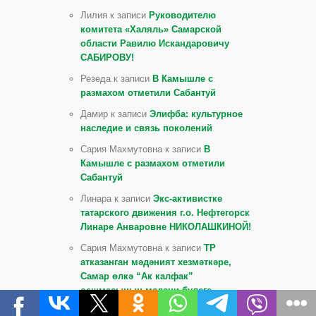
Лилия к записи
Руководителю
комитета «Халяль» Самарской
области Равилю Искандаровичу
САБИРОВУ!
Резеда к записи
В Камышле с
размахом отметили Сабантуй
Дамир к записи
Элифба: культурное
наследие и связь поколений
Сария Махмутовна к записи
В
Камышле с размахом отметили
Сабантуй
Линара к записи
Экс-активистке
татарского движения г.о. Нефтегорск
Линаре Анваровне НИКОЛАШКИНОЙ!
Сария Махмутовна к записи
ТР
атказанган мәдәният хезмәткәре,
Самар өлкә “Ак калфак”
оешмасының мәдәни бүлеге
җитәкчесе, “Ялкынлы яшьлек” җыр,