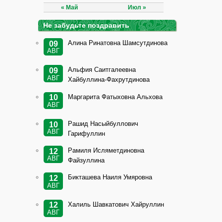
« Май
Июл »
Не забудьте поздравить
Алина Ринатовна Шамсутдинова
09
АВГ
Альфия Саитгалеевна
09
АВГ
Хайбуллина-Фахрутдинова
Маргарита Фатыховна Альхова
10
АВГ
Рашид Насыйбуллович
10
АВГ
Гарифуллин
Рамиля Исляметдиновна
12
АВГ
Файзуллина
Бикташева Наиля Умяровна
12
АВГ
Халиль Шавкатович Хайруллин
12
АВГ