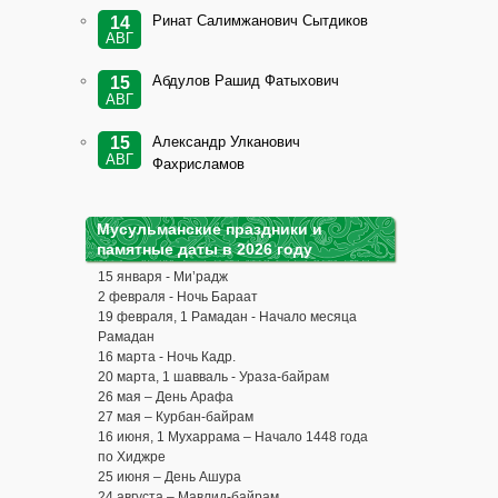
Ринат Салимжанович Сытдиков
14
АВГ
Абдулов Рашид Фатыхович
15
АВГ
Александр Улканович
15
АВГ
Фахрисламов
Мусульманские праздники и
памятные даты в 2026 году
15 января - Ми’радж
2 февраля - Ночь Бараат
19 февраля, 1 Рамадан - Начало месяца
Рамадан
16 марта - Ночь Кадр.
20 марта, 1 шавваль - Ураза-байрам
26 мая – День Арафа
27 мая – Курбан-байрам
16 июня, 1 Мухаррама – Начало 1448 года
по Хиджре
25 июня – День Ашура
24 августа – Мавлид-байрам