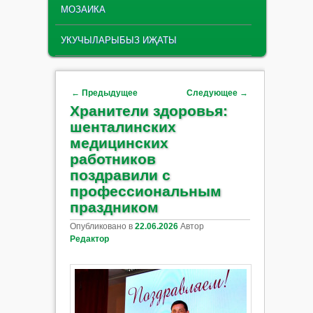
МОЗАИКА
УКУЧЫЛАРЫБЫЗ ИҖАТЫ
Навигация по записям
←
Предыдущее
Следующее
→
Хранители здоровья:
шенталинских
медицинских
работников
поздравили с
профессиональным
праздником
Опубликовано в
22.06.2026
Автор
Редактор