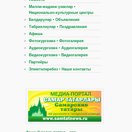
Милли-мәдәни үзәкләр ▪
Национально-культурные центры
Белдерүләр ▪ Объявления
Тәбрикләүләр ▪ Поздравления
Афиша
Фотокүргәзмә ▪ Фотогалерея
Аудиокүргәзмә ▪ Аудиогалерея
Видеокүргәзмә ▪ Видеогалерея
Партнёры
Элемтәләребез ▪ Наши контакты