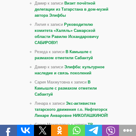
Дамир к записи
Визит почётной
делегации из Татарстана в дом-музей
автора Элифбы
Лилия к записи
Руководителю
комитета «Халяль» Самарской
области Равилю Искандаровичу
САБИРОВУ!
Резеда к записи
В Камышле с
размахом отметили Сабантуй
Дамир к записи
Элифба: культурное
наследие и связь поколений
Сария Махмутовна к записи
В
Камышле с размахом отметили
Сабантуй
Линара к записи
Экс-активистке
татарского движения г.о. Нефтегорск
Линаре Анваровне НИКОЛАШКИНОЙ!
Сария Махмутовна к записи
ТР
атказанган мәдәният хезмәткәре,