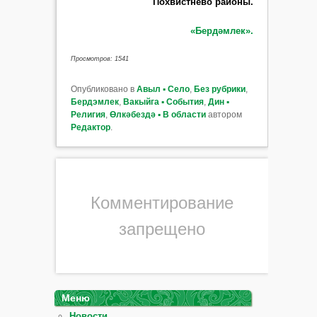
Похвистнево районы.
«Бердәмлек».
Просмотров: 1541
Опубликовано в
Авыл ▪ Село
,
Без рубрики
,
Бердэмлек
,
Вакыйга ▪ События
,
Дин ▪
Религия
,
Өлкәбездә ▪ В области
автором
Редактор
.
Комментирование
запрещено
Меню
Новости