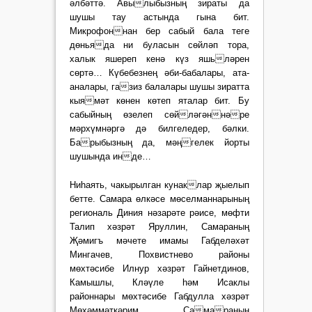
әлбәттә. Авылыбызның зираты да
шушы тау астында гына бит.
Микрофоннан бер сабый бала теге
дөньяда ни буласын сөйләп тора,
халык яшереп кенә күз яшьләрен
сөртә… Күбебезнең әби-бабалары, ата-
аналары, газиз балалары шушы зиратта
кыямәт көнен көтеп яталар бит. Бу
сабыйның өзелеп сөйләгәннәре
мәрхүмнәргә дә билгеледер, бәлки.
Барыбызның да, мәңгелек йорты
шушында инде…
Ниһаять, чакырылган кунаклар җыелып
бетте. Самара өлкәсе мөселманнарының
региональ Диния нәзарәте рәисе, мөфти
Талип хәзрәт Яруллин, Самараның
Җәмигъ мәчете имамы Габделәхәт
Мингачев, Похвистнево районы
мөхтәсибе Илнур хәзрәт Гайнетдинов,
Камышлы, Кләүле һәм Исаклы
районнары мөхтәсибе Габдулла хәзрәт
Мөхәммәткәрим, Самараның