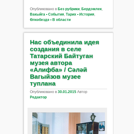
Опубликовано в
Без рубрики
,
Бердэмлек
,
Вакыйга ▪ События
,
Тарих ▪ История
,
Өлкәбездә ▪ В области
Нас объединила идея
создания в селе
Татарский Байтуган
музея автора
«Алифба» / Сәләй
Вагыйзов музее
туплана
Опубликовано в
30.01.2015
Автор
Редактор