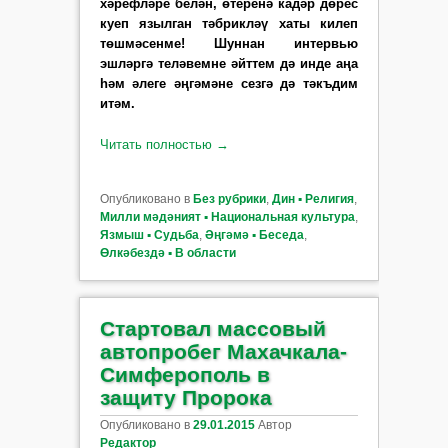
хәрефләре белән, өтеренә кадәр дөрес
куеп язылган тәбрикләү хаты килеп
төшмәсенме! Шуннан
интервью
эшләргә теләвемне әйттем дә инде аңа
һәм әлеге әңгәмәне сезгә дә тәкъдим
итәм.
Читать полностью
→
Опубликовано в
Без рубрики
,
Дин ▪ Религия
,
Милли мәдәният ▪ Национальная культура
,
Язмыш ▪ Судьба
,
Әңгәмә ▪ Беседа
,
Өлкәбездә ▪ В области
Стартовал массовый
автопробег Махачкала-
Симферополь в
защиту Пророка
Опубликовано в
29.01.2015
Автор
Редактор