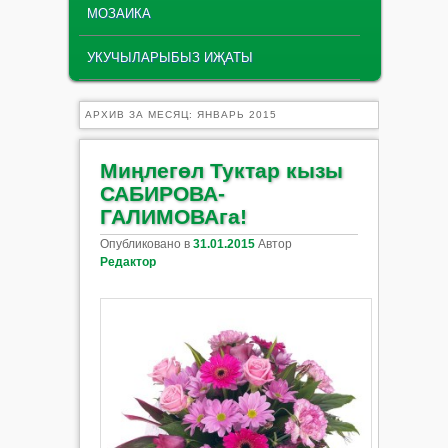
МОЗАИКА
УКУЧЫЛАРЫБЫЗ ИҖАТЫ
АРХИВ ЗА МЕСЯЦ:
ЯНВАРЬ 2015
Миңлегөл Туктар кызы
САБИРОВА-
ГАЛИМОВАга!
Опубликовано в
31.01.2015
Автор
Редактор