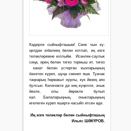
Кадерле сыйныфташым! Сине чын кү­
ңелдән юбилеең белән котлап, иң изге
теләк­ләремне юллыйм. Исәнлек-саулык
сиңа, ирең белән тигез тормыш ит, тигез
канат белән үстергән кызларыңның
бәхетен күреп, шуңа сөенеп яшә. Туачак
таңнарың һәрвакыт нурлы, күк йөзең аяз
булсын. Киләчәктә дә киң күңелле, ачык
йөзле, олы йөрәкле булып
кал. Балаларыңның, оныкларыңның
игелеген күреп яшәргә насыйп итсен иде.
Иң изге теләкләр белән сыйныфташың
Ильяс ШӘКҮРОВ.