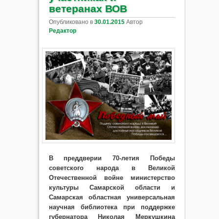
ветеранах ВОВ
Опубликовано в
30.01.2015
Автор
Редактор
В преддверии 70-летия Победы
советского народа в Великой
Отечественной войне министерство
культуры Самарской области и
Самарская областная универсальная
научная библиотека при поддержке
губернатора Николая Меркушкина