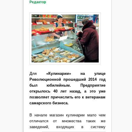
Редактор
Для
«Кулинарии» на улице
Революционной прошедший 2014 год
был юбилейным. Предприятие
открылось 40 лет назад, а это уже
позволяет причислить его к ветеранам
самарского бизнеса.
В начале магазин кулинарии мало чем
отличался от множества таких же
заведений, входящих в систему