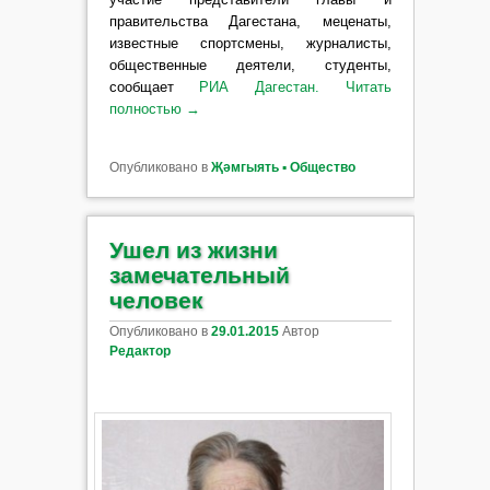
правительства Дагестана, меценаты,
известные спортсмены, журналисты,
общественные деятели, студенты,
сообщает
РИА Дагестан.
Читать
полностью
→
Опубликовано в
Җәмгыять ▪ Общество
Ушел из жизни
замечательный
человек
Опубликовано в
29.01.2015
Автор
Редактор