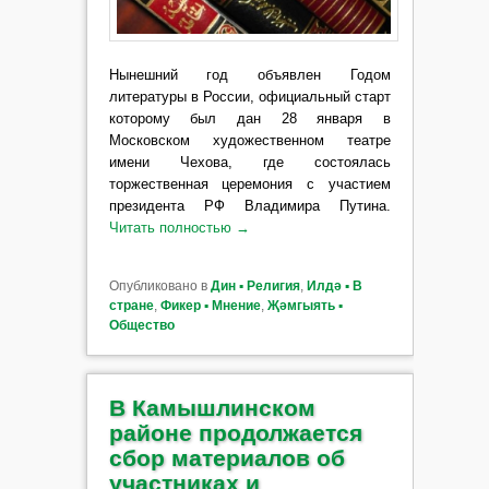
Нынешний год объявлен Годом
литературы в России, официальный старт
которому был дан 28 января в
Московском художественном театре
имени Чехова, где состоялась
торжественная церемония с участием
президента РФ Владимира Путина.
Читать полностью
→
Опубликовано в
Дин ▪ Религия
,
Илдә ▪ В
стране
,
Фикер ▪ Мнение
,
Җәмгыять ▪
Общество
В Камышлинском
районе продолжается
сбор материалов об
участниках и