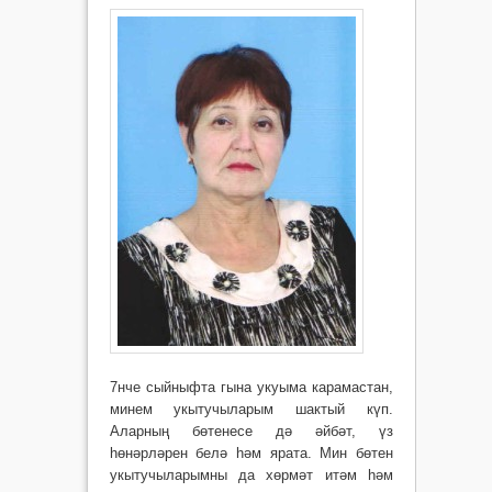
7нче сыйныфта гына укуыма карамастан,
минем укы­тучыларым шактый күп.
Аларның бөтенесе дә әйбәт, үз
һөнәрләрен белә һәм ярата. Мин бөтен
укытучыларымны да хөр­мәт итәм һәм