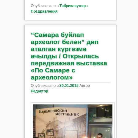
Опубликовано в
Тәбрикләүләр ▪
Поздравления
“Самара буйлап
археолог белән” дип
аталган күргәзмә
ачылды / Открылась
передвижная выставка
«По Самаре с
археологом»
Опубликовано в
30.01.2015
Автор
Редактор