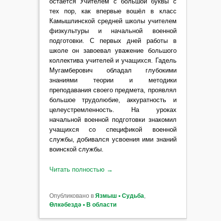
остаётся Учителем с большой буквы с
тех пор, как впервые вошёл в класс
Камышлинской средней школы учителем
физкультуры и начальной военной
подготовки. С первых дней работы в
школе он завоевал уважение большого
коллектива учителей и учащихся. Гадель
Мугамберович обладал глубокими
знаниями теории и методики
преподавания своего предмета, проявлял
большое трудолюбие, аккуратность и
целеустремленность. На уроках
начальной военной подготовки знакомил
учащихся со спецификой военной
службы, добивался усвоения ими знаний
воинской службы.
Читать полностью
→
Опубликовано в
Язмыш ▪ Судьба
,
Өлкәбездә ▪ В области