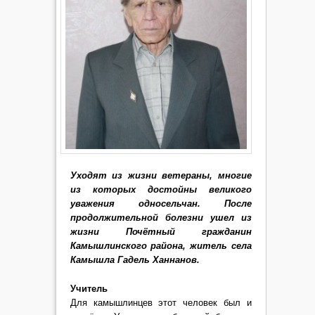
Уходят из жизни ветераны, многие
из которых достойны великого
уважения односельчан. После
продолжительной болезни ушел из
жизни Почётный гражданин
Камышлинского района, житель села
Камышла Гадель Ханнанов.
Учитель
Для камышлинцев этот человек был и