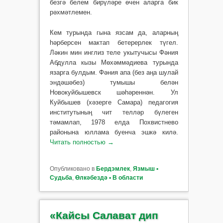
безгә белем бирүләре өчен аларга бик
рәх­мәтлемен.
Кем турында гына язсам да, аларның
һәрберсен мактап бетерерлек түгел.
Ләкин мин инглиз теле укытучысы Фәния
Абдулла кызы Мөхәммәдиева турында
язарга булдым. Фәния апа (без аңа шулай
эн­дәшәбез) тумышы белән
Новокуйбышевск шәһәреннән. Ул
Куйбышев (хәзерге Самара) педагогия
институтының чит телләр бүлеген
тәмамлап, 1978 елда Похвистнево
районына юллама буенча эшкә килә.
Читать полностью
→
Опубликовано в
Бердэмлек
,
Язмыш ▪
Судьба
,
Өлкәбездә ▪ В области
«Кайсы Салават дип