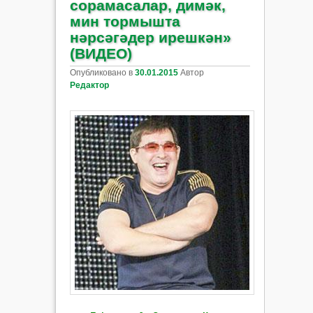
сорамасалар, димәк,
мин тормышта
нәрсәгәдер ирешкән»
(ВИДЕО)
Опубликовано в
30.01.2015
Автор
Редактор