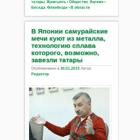
татары
,
Җәмгыять ▪ Общество
,
Әңгәмә ▪
Беседа
,
Өлкәбездә ▪ В области
В Японии самурайские
мечи куют из металла,
технологию сплава
которого, возможно,
завезли татары
Опубликовано в
30.01.2015
Автор
Редактор