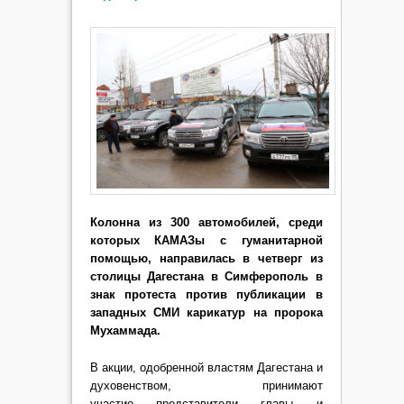
Колонна из 300 автомобилей, среди
которых КАМАЗы с гуманитарной
помощью, направилась в четверг из
столицы Дагестана в Симферополь в
знак протеста против публикации в
западных СМИ карикатур на пророка
Мухаммада.
В акции, одобренной властям Дагестана и
духовенством, принимают
участие представители главы и