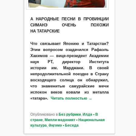
А НАРОДНЫЕ ПЕСНИ В ПРОВИНЦИИ
СИМАНЭ ОЧЕНЬ ПОХОЖИ
НА ТАТАРСКИЕ
Что связывает Японию и Татарстан?
Этим вопросом озадачился Рафаэль
Хакимов — вице-президент Академии
наук РТ, директор Института
истории им. Марджани. В своей
непродолжительной поездке в Страну
восходящего солнца он обнаружил,
что знаменитые самурайские мечи
испокон веков ковали из металла
«татара».
Читать полностью
→
Опубликовано в
Без рубрики
,
Илдә ▪ В
стране
,
Милли мәдәният ▪ Национальная
культура
,
Әңгәмә ▪ Беседа