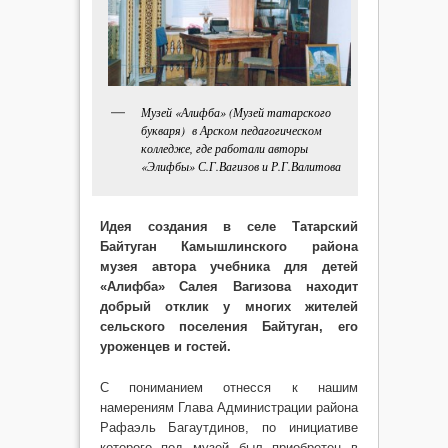
Музей «Алифба» (Музей татарского
букваря) в Арском педагогическом
колледже, где работали авторы
«Элифбы» С.Г.Вагизов и Р.Г.Валитова
Идея создания в селе Татарский
Байтуган Камышлинского района
музея автора учебника для детей
«Алифба» Салея Вагизова находит
добрый отклик у многих жителей
сельского поселения Байтуган, его
уроженцев и гостей.
С пониманием отнесся к нашим
намерениям Глава Администрации района
Рафаэль Багаутдинов, по инициативе
которого под музей был приобретен в