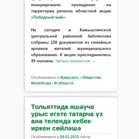
инициировали проведение на
территории региона областной акции
«Победный май».
На сегодня в Камышлинской
центральной районной библиотеке
собраны 128 документов из семейных
архивов жителей муниципального
образования. К акции присоединились
45 человек.
Читать полностью
→
Опубликовано в
Җәмгыять ▪ Общество
,
Өлкәбездә ▪ В области
Тольяттида яшәүче
урыс егете татарча үз
ана телендә кебек
иркен сөйләшә
Опубликовано в
29.01.2015
Автор