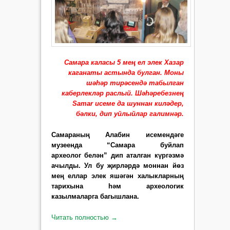
Самара каласы 5 мең ел элек Хазар
каганаты астында булган. Моны
шәһәр тирәсендә табылган
каберлекләр раслый. Шәһәребезнең
Samar исеме да шуннан киләдер,
бәлки, дип уйлыйлар галимнәр.
Самараның Алабин исемен­дәге
музеенда “Самара буйлап
археолог белән” дип аталган күргәзмә
ачылды. Ул бу җирләрдә моннан йөз
мең еллар элек яшәгән халыкларның
тарихына һәм археологик
казылмаларга багышлана.
Читать полностью
→