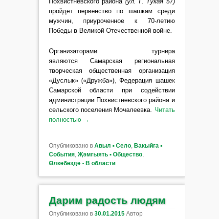
Похвистневского района
(ул. Г. Тукая 57)
пройдет первенство по шашкам
среди
мужчин, приуроченное к 70-летию
Победы в Великой Отечественной войне.
Организаторами турнира
являются Самарская региональная
творческая общественная организация
«Дуслык» («Дружба»), Федерация шашек
Самарской области при содействии
администрации Похвистневского района
и
сельского поселения Мочалеевка.
Читать
полностью
→
Опубликовано в
Авыл ▪ Село
,
Вакыйга ▪
События
,
Җәмгыять ▪ Общество
,
Өлкәбездә ▪ В области
Дарим радость людям
Опубликовано в
30.01.2015
Автор