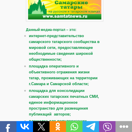
Данный медиа-портал – это:
интернет-представительство
самарского татарского сообщества в
мировой сети, предоставляющее
необходимые сведения широкой
общественности;
площадка оперативного и
объективного отражения жизни
татар, проживающих на территории
г.Самара и Самарской области;
площадка для консолидации
самарских татарских печатных СМИ,
единое информационное
пространство для размещения
публикаций авторов;
площадка для популяризации
национальных традиций и