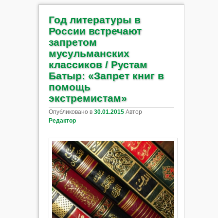
Год литературы в
России встречают
запретом
мусульманских
классиков / Рустам
Батыр: «Запрет книг в
помощь
экстремистам»
Опубликовано в
30.01.2015
Автор
Редактор