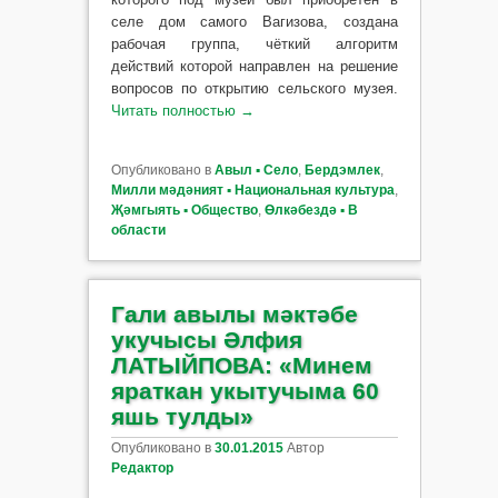
селе дом самого Вагизова, создана
рабочая группа, чёткий алгоритм
действий которой направлен на решение
вопросов по открытию сельского музея.
Читать полностью
→
Опубликовано в
Авыл ▪ Село
,
Бердэмлек
,
Милли мәдәният ▪ Национальная культура
,
Җәмгыять ▪ Общество
,
Өлкәбездә ▪ В
области
Гали авылы мәктәбе
укучысы Әлфия
ЛАТЫЙПОВА: «Минем
яраткан укытучыма 60
яшь тулды»
Опубликовано в
30.01.2015
Автор
Редактор