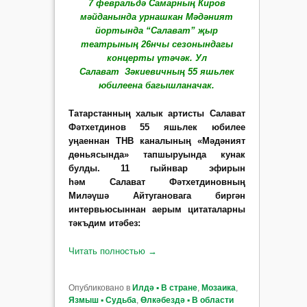
7 февральдә Самарның Киров
мәйданында урнашкан Мәдәният
йортында “Салават” җыр
театрының 26нчы сезонындагы
концерты үтәчәк.
Ул
Салават Зәкиевичның 55 яшьлек
юбилеена багышланачак.
Татарстанның халык артисты Салават
Фәтхетдинов 55 яшьлек юбилее
уңаеннан ТНВ каналының «Мәдәният
дөньясында» тапшыруында кунак
булды. 11 гыйнвар эфирын
һәм
Салават Фәтхетдиновның
Миләүшә Айтугановага биргән
интервьюсыннан аерым цитаталарны
тәкъдим итәбез:
Читать полностью
→
Опубликовано в
Илдә ▪ В стране
,
Мозаика
,
Язмыш ▪ Судьба
,
Өлкәбездә ▪ В области