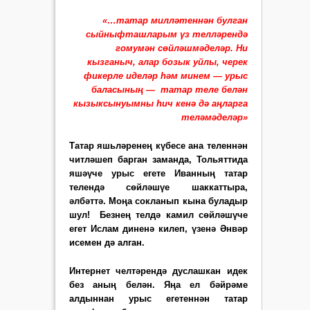
«…татар милләтеннән булган
сыйныфташларым үз телләрендә
гомумән сөйләшмәделәр. Ни
кызганыч, алар бозык уйлы, черек
фикерле иделәр һәм минем — урыс
баласының — татар теле белән
кызыксынуымны һич кенә дә аңларга
теләмәделәр»
Татар яшьләренең күбесе ана теленнән
читләшеп барган заманда, Тольяттида
яшәүче урыс егете Иванның татар
телендә сөйләшүе шаккаттыра,
әлбәттә. Моңа сок­ланып кына буладыр
шул! Безнең телдә камил сөйләшүче
егет
Ислам диненә килеп, үзенә Әнвәр
исемен дә алган.
Интернет челтәрендә дуслашкан идек
без аның белән. Я
ңа ел бәйрәме
алдыннан урыс егетеннән татар