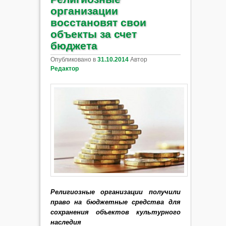
организации
восстановят свои
объекты за счет
бюджета
Опубликовано в
31.10.2014
Автор
Редактор
Религиозные организации получили
право на бюджетные средства для
сохранения объектов культурного
наследия