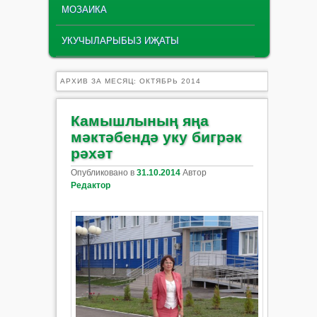
МОЗАИКА
УКУЧЫЛАРЫБЫЗ ИҖАТЫ
АРХИВ ЗА МЕСЯЦ:
ОКТЯБРЬ 2014
Камышлының яңа
мәктәбендә уку бигрәк
рәхәт
Опубликовано в
31.10.2014
Автор
Редактор