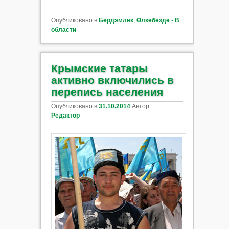
Опубликовано в
Бердэмлек
,
Өлкәбездә ▪ В
области
Крымские татары
активно включились в
перепись населения
Опубликовано в
31.10.2014
Автор
Редактор