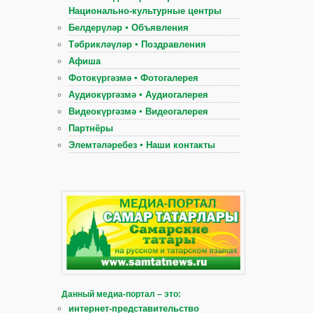
Национально-культурные центры
Белдерүләр ▪ Объявления
Тәбрикләүләр ▪ Поздравления
Афиша
Фотокүргәзмә ▪ Фотогалерея
Аудиокүргәзмә ▪ Аудиогалерея
Видеокүргәзмә ▪ Видеогалерея
Партнёры
Элемтәләребез ▪ Наши контакты
Данный медиа-портал – это:
интернет-представительство