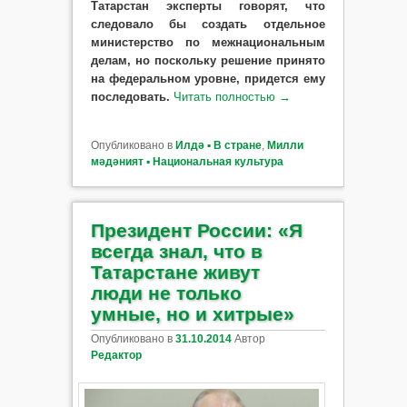
Татарстан эксперты говорят, что
следовало бы создать отдельное
министерство по межнациональным
делам, но поскольку решение принято
на федеральном уровне, придется ему
последовать.
Читать полностью
→
Опубликовано в
Илдә ▪ В стране
,
Милли
мәдәният ▪ Национальная культура
Президент России: «Я
всегда знал, что в
Татарстане живут
люди не только
умные, но и хитрые»
Опубликовано в
31.10.2014
Автор
Редактор