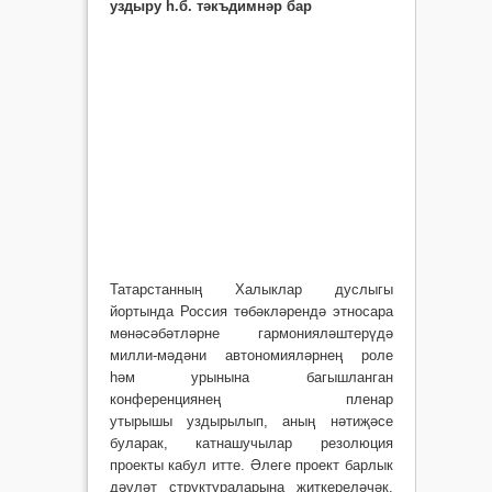
уздыру һ.б. тәкъдимнәр бар
Татарстанның Халыклар дуслыгы
йортында Россия төбәкләрендә этносара
мөнәсәбәтләрне гармонияләштерүдә
милли-мәдәни автономияләрнең роле
һәм урынына багышланган
конференциянең пленар
утырышы уздырылып, аның нәтиҗәсе
буларак, катнашучылар резолюция
проекты кабул итте. Әлеге проект барлык
дәүләт структураларына җиткереләчәк.