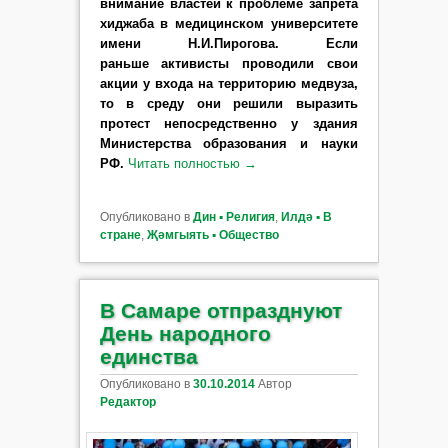
внимание властей к проблеме запрета
хиджаба в медицинском университете
имени Н.И.Пирогова. Если
раньше активисты проводили свои
акции у входа на территорию медвуза,
то в среду они решили выразить
протест непосредственно у здания
Министерства образования и науки
РФ.
Читать полностью
→
Опубликовано в
Дин ▪ Религия
,
Илдә ▪ В
стране
,
Җәмгыять ▪ Общество
В Самаре отпразднуют
День народного
единства
Опубликовано в
30.10.2014
Автор
Редактор