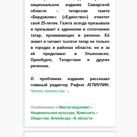
национальное издание Самарской
области – татарская газета
«Бердэмлек» («Единство») отметит
своё 25-летие. Газета всегда призывала
и призывает к единению и сплочению
татар, проживающих в регионе. Её
знают и читают тысячи татар не только
в городах и районах области, но и за
её пределами: в Ульяновске,
Оренбурге, Татарстане и других
регионах.
О проблемах издания рассказал
главный редактор Рафгат АГЛИУЛИН.
Читать полностью
→
Опубликовано в
Милли мәдәният ▪
Национальная культура
,
Җәмгыять ▪
Общество
,
Өлкәбездә ▪ В области