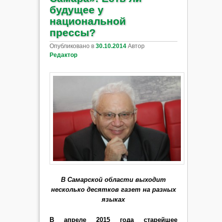
будущее у
национальной
прессы?
Опубликовано в
30.10.2014
Автор
Редактор
В Самарской области выходит
несколько десятков газет на разных
языках
В апреле 2015 года старейшее