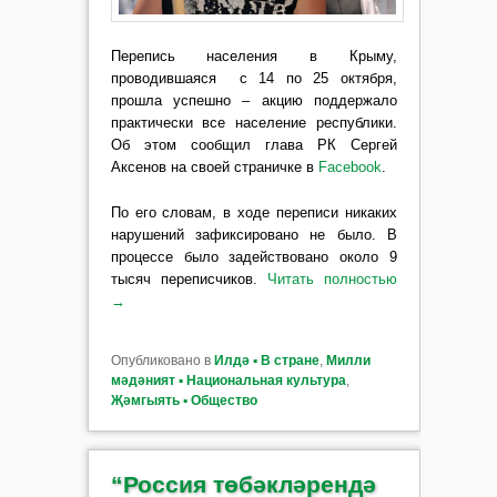
Перепись населения в Крыму,
проводившаяся с 14 по 25 октября,
прошла успешно – акцию поддержало
практически все население республики.
Об этом сообщил глава РК Сергей
Аксенов на своей страничке в
Facebook
.
По его словам, в ходе переписи никаких
нарушений зафиксировано не было. В
процессе было задействовано около 9
тысяч переписчиков.
Читать полностью
→
Опубликовано в
Илдә ▪ В стране
,
Милли
мәдәният ▪ Национальная культура
,
Җәмгыять ▪ Общество
“Россия төбәкләрендә