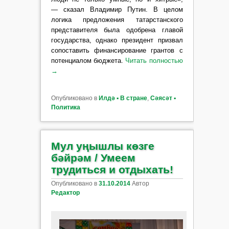
— сказал Владимир Путин. В целом
логика предложения татарстанского
представителя была одобрена главой
государства, однако президент призвал
сопоставить финансирование грантов с
потенциалом бюджета.
Читать полностью
→
Опубликовано в
Илдә ▪ В стране
,
Сәясәт ▪
Политика
Мул уңышлы көзге
бәйрәм / Умеем
трудиться и отдыхать!
Опубликовано в
31.10.2014
Автор
Редактор