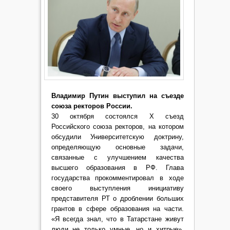
Владимир Путин выступил на съезде
союза ректоров России.
30 октября состоялся Х съезд
Российского союза ректоров, на котором
обсудили Университетскую доктрину,
определяющую основные задачи,
связанные с улучшением качества
высшего образования в РФ. Глава
государства прокомментировал в ходе
своего выступления инициативу
представителя РТ о дроблении больших
грантов в сфере образования на части.
«Я всегда знал, что в Татарстане живут
люди не только умные, но и хитрые»,