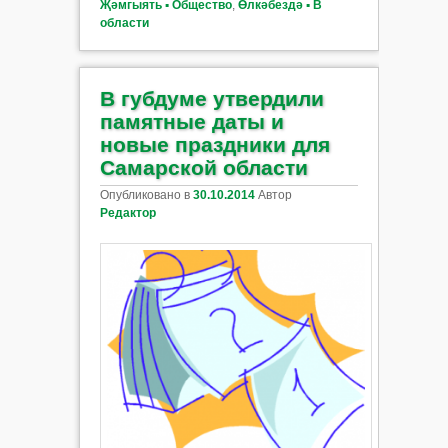
Җәмгыять ▪ Общество
,
Өлкәбездә ▪ В
области
В губдуме утвердили
памятные даты и
новые праздники для
Самарской области
Опубликовано в
30.10.2014
Автор
Редактор