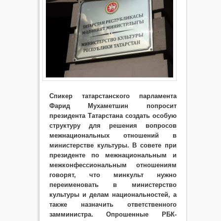
Спикер татарстанского парламента
Фарид Мухаметшин попросит
президента Татарстана создать особую
структуру для решения вопросов
межнациональных отношений в
министерстве культуры. В совете при
президенте по межнациональным и
межконфессиональным отношениям
говорят, что минкульт нужно
переименовать в министерство
культуры и делам национальностей, а
также назначить ответственного
замминистра. Опрошенные РБК-