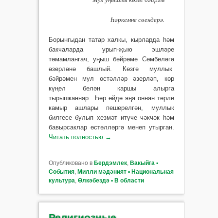
Һәркемне сөендерә.
Борынгыдан татар халкы, кырларда һәм
бакчаларда урып-җыю эшләре
тәмамлангач, уңыш бәйрәме Сөмбеләгә
әзерләнә башлый. Көзге муллык
бәйрәмен мул өстәлләр әзерләп, көр
күңел белән каршы алырга
тырышканнар. Һәр өйдә яңа оннан төрле
камыр ашлары пешерелгән, муллык
билгесе булып хезмәт итүче чәкчәк һәм
бавырсаклар өстәлләргә менеп утырган.
Читать полностью
→
Опубликовано в
Бердэмлек
,
Вакыйга ▪
События
,
Милли мәдәният ▪ Национальная
культура
,
Өлкәбездә ▪ В области
Религиозные