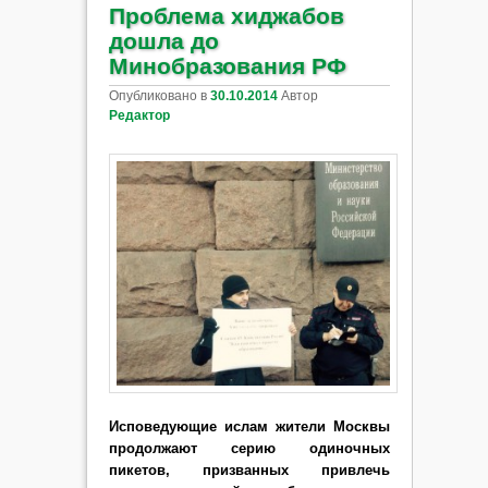
Проблема хиджабов
дошла до
Минобразования РФ
Опубликовано в
30.10.2014
Автор
Редактор
Исповедующие ислам жители Москвы
продолжают серию одиночных
пикетов, призванных привлечь