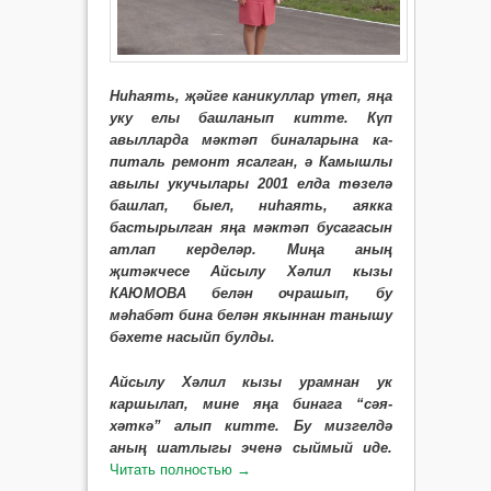
Ниһаять, җәйге каникуллар үтеп, яңа
уку елы башланып китте. Күп
авылларда мәктәп биналарына ка­
питаль ремонт ясалган, ә Камышлы
авылы укучылары 2001 елда төзелә
башлап, быел, ниһаять, аякка
бастырылган яңа мәктәп бусагасын
атлап керделәр. Миңа аның
җитәкчесе Айсылу Хәлил кызы
КАЮМОВА белән очрашып, бу
мәһабәт бина белән якыннан танышу
бәхете насыйп булды.
Айсылу Хәлил кызы урамнан ук
каршылап, мине яңа бинага “сәя­
хәткә” алып китте. Бу мизгелдә
аның шатлыгы эченә сыймый иде.
Читать полностью
→