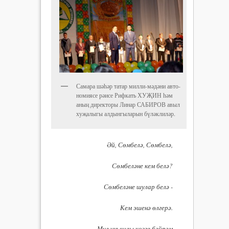
Самара шә­һә­р татар милли-мәдәни ав­то­
но­мия­се рәисе Рифкать ХУ­ҖИН һәм
аның директоры Ли­нар СА­БИРОВ авыл
хуҗалыгы алдынгыларын бүләклиләр.
Әй, Сөмбелә, Сөмбелә,
Сөмбеләне кем белә?
Сөмбеләне шулар белә -
Кем эшенә өлгерә.
Мул уңышлы көзге бәйрәм