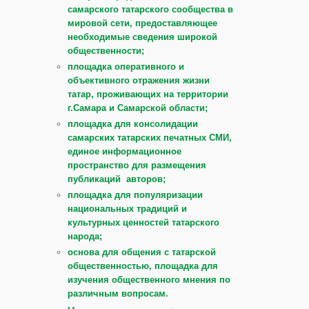
самарского татарского сообщества в
мировой сети, предоставляющее
необходимые сведения широкой
общественности;
площадка оперативного и
объективного отражения жизни
татар, проживающих на территории
г.Самара и Самарской области;
площадка для консолидации
самарских татарских печатных СМИ,
единое информационное
пространство для размещения
публикаций авторов;
площадка для популяризации
национальных традиций и
культурных ценностей татарского
народа;
основа для общения с татарской
общественностью, площадка для
изучения общественного мнения по
различным вопросам.