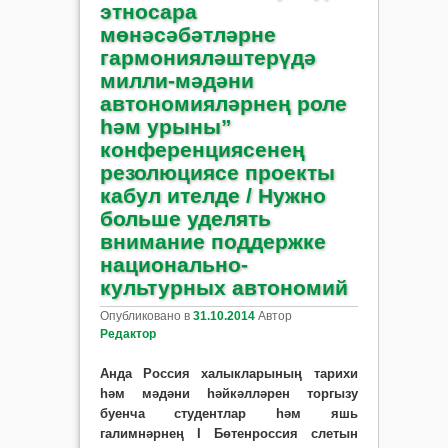
этносара
мөнәсәбәтләрне
гармонияләштерүдә
милли-мәдәни
автономияләрнең роле
һәм урыны”
конференциясенең
резолюциясе проекты
кабул ителде / Нужно
больше уделять
внимание поддержке
национально-
культурных автономий
Опубликовано в
31.10.2014
Автор
Редактор
Анда Россия халыкларының тарихи
һәм мәдәни һәйкәлләрен торгызу
буенча студентлар һәм яшь
галимнәрнең I Бөтенроссия слетын