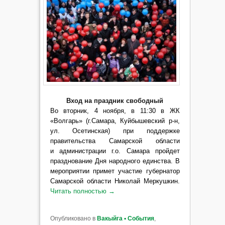
Вход на праздник свободный
Во вторник, 4 ноября, в 11:30 в ЖК
«Волгарь» (г.Самара, Куйбышевский р-н,
ул. Осетинская) при поддержке
правительства Самарской области
и администрации г.о. Самара пройдет
празднование Дня народного единства. В
мероприятии примет участие губернатор
Самарской области
Николай Меркушкин
.
Читать полностью
→
Опубликовано в
Вакыйга ▪ События
,