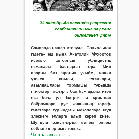
30 октябрьдә россиядә репрессия
корбаннарын искә алу көне
билгеләнеп үтте
Самарада нәшер ителүче “Социальная
газета» еш кына Анатолий Мухортов
исемле авторның публицистик
язмаларын бастырып тора. Мин
аларны бик яратып укыйм, чөнки
үзенең авылы, туганнары,
авылдашлары тормышы турында
ничектер төсләргә бай һәм җылы итеп
яза белә ул. Бигрәк тә христиан
бәйрәмнәре, рус халкының гореф-
гадәтләре турындагы мәкаләләре шул
элеккеге елларга алып кереп китә.
Шундый вакытларда минем әнием
сөйләгәннәр искә төшә…
Читать полностью
→