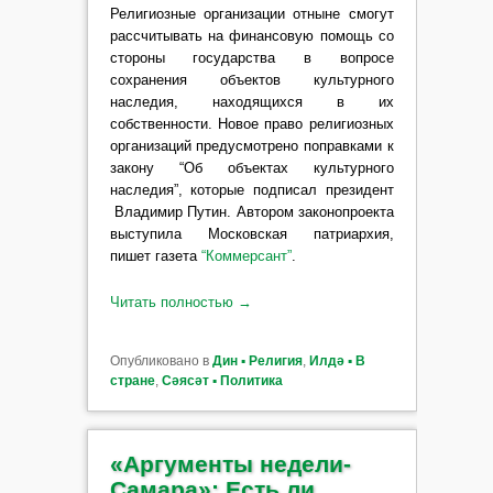
Религиозные организации отныне смогут
рассчитывать на финансовую помощь со
стороны государства в вопросе
сохранения объектов культурного
наследия, находящихся в их
собственности. Новое право религиозных
организаций предусмотрено поправками к
закону “Об объектах культурного
наследия”, которые подписал президент
Владимир Путин. Автором законопроекта
выступила Московская патриархия,
пишет газета
“Коммерсант”
.
Читать полностью
→
Опубликовано в
Дин ▪ Религия
,
Илдә ▪ В
стране
,
Сәясәт ▪ Политика
«Аргументы недели-
Самара»: Есть ли