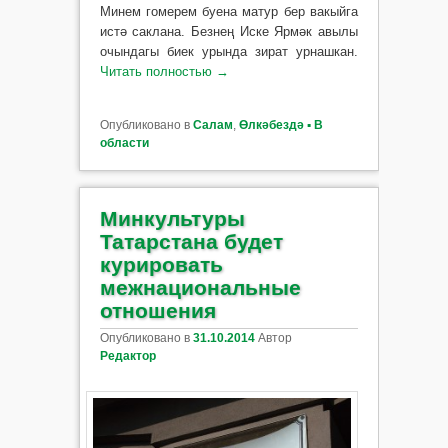
Минем гомерем буена матур бер вакыйга
истә саклана. Безнең Иске Ярмәк авылы
очындагы биек урында зират урнашкан.
Читать полностью
→
Опубликовано в
Салам
,
Өлкәбездә ▪ В
области
Минкультуры
Татарстана будет
курировать
межнациональные
отношения
Опубликовано в
31.10.2014
Автор
Редактор