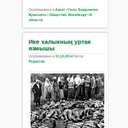
Опубликовано в
Авыл ▪ Село
,
Бердэмлек
,
Җәмгыять ▪ Общество
,
Өлкәбездә ▪ В
области
Ике халыкның уртак
язмышы
Опубликовано в
31.10.2014
Автор
Редактор