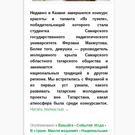
Недавно в Казани завершился конкурс
красоты и таланта «Яз гүзәле»,
победительницей которого стала
студентка Самарского
государственного педагогического
университета Фярзана Махмутова.
Более того, девушка — руководитель
молодежного крыла Самарского
областного татарского общества и
занимается популяризацией
национальных традиций в другом
регионе. Мы встретились с Фярзаной и
из первых уст узнали, какого
развивать татарские молодежные
проекты вне Татарстана, какая
атмосфера была среди конкурсанток.
Читать полностью
→
Опубликовано в
Вакыйга ▪ События
,
Илдә ▪
В стране
,
Милли мәдәният ▪ Национальная