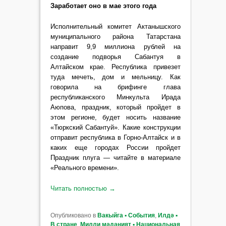
Заработает оно в мае этого года
Исполнительный комитет Актанышского
муниципального района Татарстана
направит 9,9 миллиона рублей на
создание подворья Сабантуя в
Алтайском крае. Республика привезет
туда мечеть, дом и мельницу. Как
говорила на брифинге глава
республиканского Минкульта Ирада
Аюпова, праздник, который пройдет в
этом регионе, будет носить название
«Тюркский Сабантуй». Какие конструкции
отправит республика в Горно-Алтайск и в
каких еще городах России пройдет
Праздник плуга — читайте в материале
«Реального времени».
Читать полностью
→
Опубликовано в
Вакыйга ▪ События
,
Илдә ▪
В стране
,
Милли мәдәният ▪ Национальная