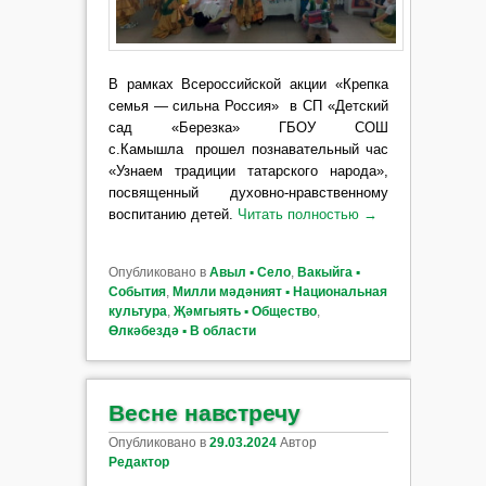
В рамках Всероссийской акции «Крепка
семья — сильна Россия» в
СП «Детский
сад «Березка» ГБОУ СОШ
с.Камышла
прошел познавательный час
«Узнаем традиции татарского народа»,
посвященный духовно-нравственному
воспитанию детей.
Читать полностью
→
Опубликовано в
Авыл ▪ Село
,
Вакыйга ▪
События
,
Милли мәдәният ▪ Национальная
культура
,
Җәмгыять ▪ Общество
,
Өлкәбездә ▪ В области
Весне навстречу
Опубликовано в
29.03.2024
Автор
Редактор