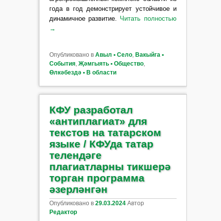
года в год демонстрирует устойчивое и
динамичное развитие.
Читать полностью
→
Опубликовано в
Авыл ▪ Село
,
Вакыйга ▪
События
,
Җәмгыять ▪ Общество
,
Өлкәбездә ▪ В области
КФУ разработал
«антиплагиат» для
текстов на татарском
языке / КФУда татар
телендәге
плагиатларны тикшерә
торган программа
әзерләнгән
Опубликовано в
29.03.2024
Автор
Редактор