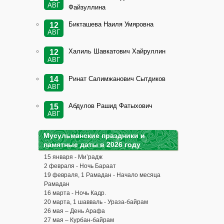
АВГ
Файзуллина
Бикташева Наиля Умяровна
12
АВГ
Халиль Шавкатович Хайруллин
12
АВГ
Ринат Салимжанович Сытдиков
14
АВГ
Абдулов Рашид Фатыхович
15
АВГ
Мусульманские праздники и
памятные даты в 2026 году
15 января - Ми’радж
2 февраля - Ночь Бараат
19 февраля, 1 Рамадан - Начало месяца
Рамадан
16 марта - Ночь Кадр.
20 марта, 1 шавваль - Ураза-байрам
26 мая – День Арафа
27 мая – Курбан-байрам