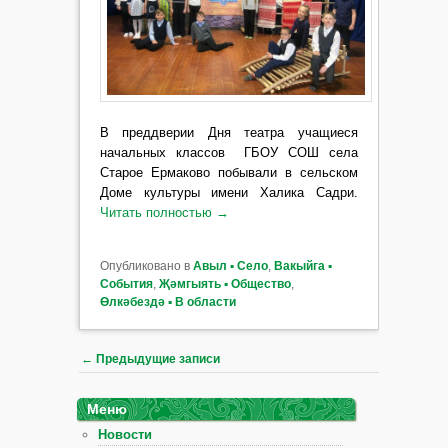
В преддверии Дня театра учащиеся
начальных классов ГБОУ СОШ села
Старое Ермаково побывали в сельском
Доме культуры имени Халика
Садри.
Читать полностью
→
Опубликовано в
Авыл ▪ Село
,
Вакыйга ▪
События
,
Җәмгыять ▪ Общество
,
Өлкәбездә ▪ В области
Навигация по записям
←
Предыдущие записи
Меню
Новости