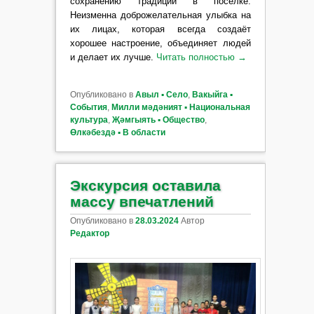
сохранению традиций в посёлке.
Неизменна доброжелательная улыбка на
их лицах, которая всегда создаёт
хорошее настроение, объединяет людей
и делает их лучше.
Читать полностью
→
Опубликовано в
Авыл ▪ Село
,
Вакыйга ▪
События
,
Милли мәдәният ▪ Национальная
культура
,
Җәмгыять ▪ Общество
,
Өлкәбездә ▪ В области
Экскурсия оставила
массу впечатлений
Опубликовано в
28.03.2024
Автор
Редактор