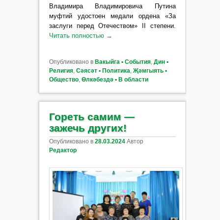
Владимира Владимировича Путина
муфтий удостоен медали ордена «За
заслуги перед Отечеством» II степени.
Читать полностью
→
Опубликовано в
Вакыйга ▪ События
,
Дин ▪
Религия
,
Сәясәт ▪ Политика
,
Җәмгыять ▪
Общество
,
Өлкәбездә ▪ В области
Гореть самим —
зажечь других!
Опубликовано в
28.03.2024
Автор
Редактор