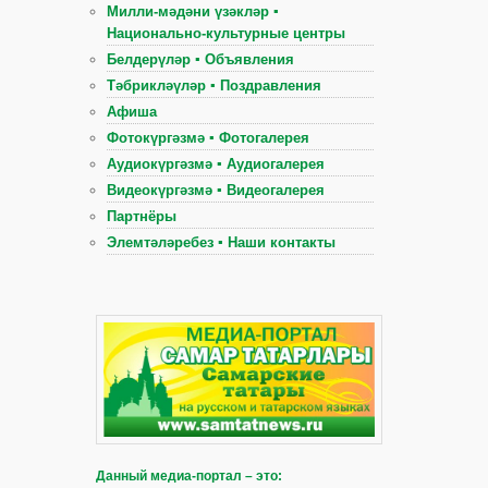
Милли-мәдәни үзәкләр ▪
Национально-культурные центры
Белдерүләр ▪ Объявления
Тәбрикләүләр ▪ Поздравления
Афиша
Фотокүргәзмә ▪ Фотогалерея
Аудиокүргәзмә ▪ Аудиогалерея
Видеокүргәзмә ▪ Видеогалерея
Партнёры
Элемтәләребез ▪ Наши контакты
Данный медиа-портал – это: