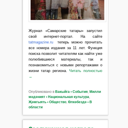
Журнал «Самарские татары» запустил
свой интернет-портал. На сайте
tatmagazine.ru
теперь можно прочитать
все номера издания за 11 лет. Функция
поиска позволит читателям как найти уже
полюбившиеся материалы, так и
познакомиться с новыми репортажами о
жизни татар региона.
Читать полностью
→
Опубликовано в
Вакыйга ▪ События
,
Милли
мәдәният ▪ Национальная культура
,
Җәмгыять ▪ Общество
,
Өлкәбездә ▪ В
области