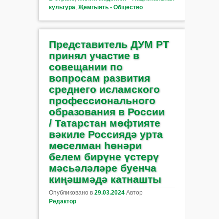
культура
,
Җәмгыять ▪ Общество
Представитель ДУМ РТ
принял участие в
совещании по
вопросам развития
среднего исламского
профессионального
образования в России
/ Татарстан мөфтияте
вәкиле Россиядә урта
мөселман һөнәри
белем бирүне үстерү
мәсьәләләре буенча
киңәшмәдә катнашты
Опубликовано в
29.03.2024
Автор
Редактор