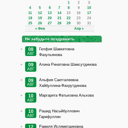
1
2
3
4
5
6
7
8
9
10
11
12
13
14
15
16
17
18
19
20
21
22
23
24
25
26
27
28
29
30
31
« Фев
Апр »
Не забудьте поздравить
Гелфия Шавкетовна
08
АВГ
Фазульянова
Алина Ринатовна Шамсутдинова
09
АВГ
Альфия Саитгалеевна
09
АВГ
Хайбуллина-Фахрутдинова
Маргарита Фатыховна Альхова
10
АВГ
Рашид Насыйбуллович
10
АВГ
Гарифуллин
Рамиля Исляметдиновна
12