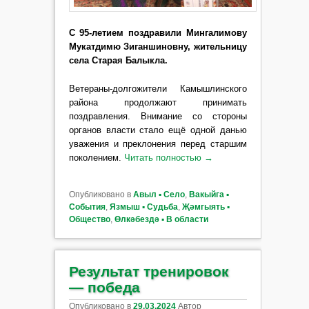
С 95-летием поздравили Мингалимову
Мукатдимю Зиганшиновну, жительницу
села Старая Балыкла.
Ветераны-долгожители Камышлинского
района продолжают принимать
поздравления. Внимание со стороны
органов власти стало ещё одной данью
уважения и преклонения перед старшим
поколением.
Читать полностью
→
Опубликовано в
Авыл ▪ Село
,
Вакыйга ▪
События
,
Язмыш ▪ Судьба
,
Җәмгыять ▪
Общество
,
Өлкәбездә ▪ В области
Результат тренировок
— победа
Опубликовано в
29.03.2024
Автор