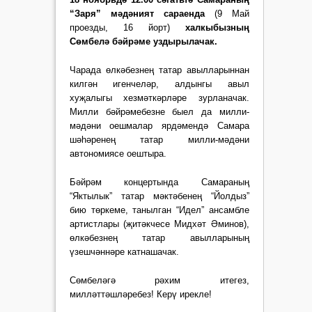
“Заря” мәдәният сараенда
(9 Май
проезды, 16 йорт)
халкыбызның
Сөмбелә бәйрәме уздырылачак
.
Чарада өлкәбезнең татар авылларыннан
килгән игенчеләр, алдынгы авыл
хуҗалыгы хез­мәткәрләре зурланачак.
Милли бәйрәмебезне быел да милли-
мәдәни оешмалар ярдәмендә Самара
шәһәренең татар милли-мәдәни
автономиясе оештыра.
Бәйрәм концертында Са­ма­раның
“Яктылык” татар мәк­тә­бенең “Йолдыз”
бию төр­кеме, танылган “Идел” ансамбле
артистлары (җитәкчесе Мидхәт Әми­нов),
өлкәбезнең татар авылларының
үзешчәннәре катнашачак.
Сөмбеләгә рәхим итегез,
милләттәшләребез! Керү ирекле!