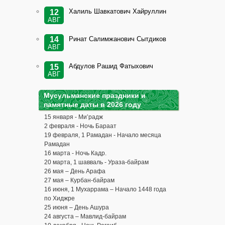
Халиль Шавкатович Хайруллин
12
АВГ
Ринат Салимжанович Сытдиков
14
АВГ
Абдулов Рашид Фатыхович
15
АВГ
Мусульманские праздники и
памятные даты в 2026 году
15 января - Ми’радж
2 февраля - Ночь Бараат
19 февраля, 1 Рамадан - Начало месяца
Рамадан
16 марта - Ночь Кадр.
20 марта, 1 шавваль - Ураза-байрам
26 мая – День Арафа
27 мая – Курбан-байрам
16 июня, 1 Мухаррама – Начало 1448 года
по Хиджре
25 июня – День Ашура
24 августа – Мавлид-байрам