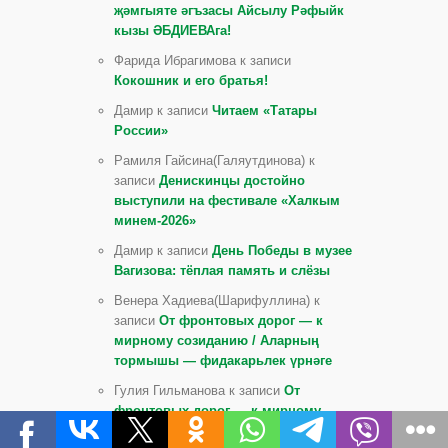
җәмгыяте әгъзасы Айсылу Рәфыйк
кызы ӘБДИЕВАга!
Фарида Ибрагимова к записи
Кокошник и его братья!
Дамир к записи
Читаем «Татары
России»
Рамиля Гайсина(Галяутдинова) к
записи
Денискинцы достойно
выступили на фестивале «Халкым
минем-2026»
Дамир к записи
День Победы в музее
Вагизова: тёплая память и слёзы
Венера Хадиева(Шарифуллина) к
записи
От фронтовых дорог — к
мирному созиданию / Аларның
тормышы — фидакарьлек үрнәге
Гулия Гильманова к записи
От
фронтовых дорог — к мирному
созиданию / Аларның тормышы —