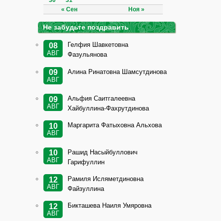
30
31
« Сен
Ноя »
Не забудьте поздравить
Гелфия Шавкетовна
08
АВГ
Фазульянова
Алина Ринатовна Шамсутдинова
09
АВГ
Альфия Саитгалеевна
09
АВГ
Хайбуллина-Фахрутдинова
Маргарита Фатыховна Альхова
10
АВГ
Рашид Насыйбуллович
10
АВГ
Гарифуллин
Рамиля Исляметдиновна
12
АВГ
Файзуллина
Бикташева Наиля Умяровна
12
АВГ