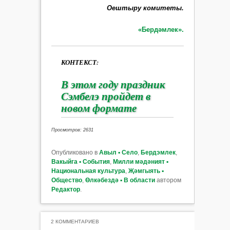
Оештыру комитеты.
«Бердәмлек».
КОНТЕКСТ:
В этом году праздник
Сэмбелэ пройдет в
новом формате
Просмотров: 2631
Опубликовано в
Авыл ▪ Село
,
Бердэмлек
,
Вакыйга ▪ События
,
Милли мәдәният ▪
Национальная культура
,
Җәмгыять ▪
Общество
,
Өлкәбездә ▪ В области
автором
Редактор
.
2 КОММЕНТАРИЕВ