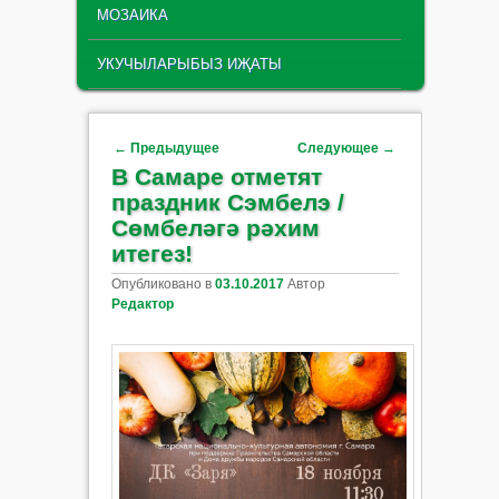
МОЗАИКА
УКУЧЫЛАРЫБЫЗ ИҖАТЫ
Навигация по записям
←
Предыдущее
Следующее
→
В Самаре отметят
праздник Сэмбелэ /
Сөмбеләгә рәхим
итегез!
Опубликовано в
03.10.2017
Автор
Редактор