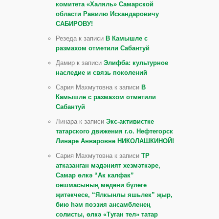
комитета «Халяль» Самарской
области Равилю Искандаровичу
САБИРОВУ!
Резеда к записи
В Камышле с
размахом отметили Сабантуй
Дамир к записи
Элифба: культурное
наследие и связь поколений
Сария Махмутовна к записи
В
Камышле с размахом отметили
Сабантуй
Линара к записи
Экс-активистке
татарского движения г.о. Нефтегорск
Линаре Анваровне НИКОЛАШКИНОЙ!
Сария Махмутовна к записи
ТР
атказанган мәдәният хезмәткәре,
Самар өлкә “Ак калфак”
оешмасының мәдәни бүлеге
җитәкчесе, “Ялкынлы яшьлек” җыр,
бию һәм поэзия ансамбленең
солисты, өлкә «Туган тел» татар