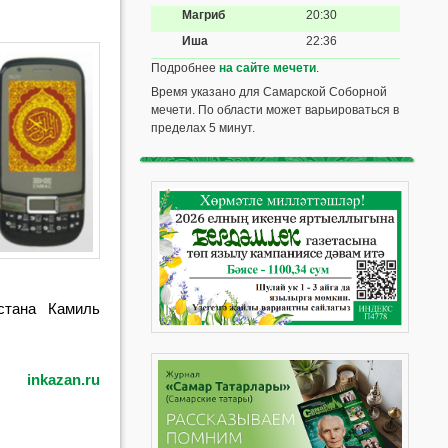
Магриб
20:30
Иша
22:36
Подробнее
на сайте мечети
.
Время указано для Самарской Соборной
мечети. По области может варьироваться в
пределах 5 минут.
стана Камиль
inkazan.ru