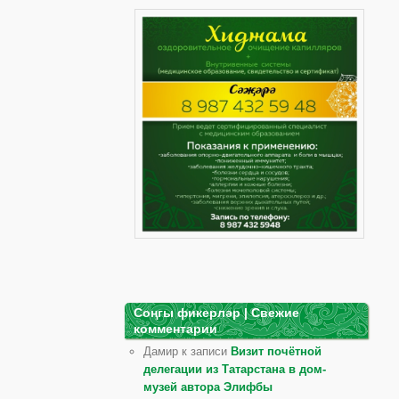
Соңгы фикерләр | Свежие
комментарии
Дамир к записи
Визит почётной
делегации из Татарстана в дом-
музей автора Элифбы