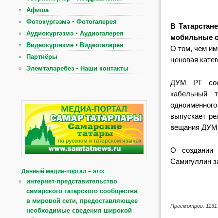
Афиша
Фотокүргәзмә ▪ Фотогалерея
В Татарстан
Аудиокүргәзмә ▪ Аудиогалерея
мобильные о
Видеокүргәзмә ▪ Видеогалерея
О том, чем им
Партнёры
ценовая катег
Элемтәләребез ▪ Наши контакты
ДУМ РТ соо
кабельный 
одноименног
выпускает ре
вещания ДУМ 
О создании 
Самигуллин з
Данный медиа-портал – это:
интернет-представительство
самарского татарского сообщества
в мировой сети, предоставляющее
Просмотров: 1131
необходимые сведения широкой