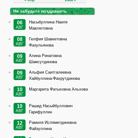
« Апр
Июн »
Не забудьте поздравить
Насыбуллина Наиля
06
АВГ
Мавлютовна
Гелфия Шавкетовна
08
АВГ
Фазульянова
Алина Ринатовна
09
АВГ
Шамсутдинова
Альфия Саитгалеевна
09
АВГ
Хайбуллина-Фахрутдинова
Маргарита Фатыховна Альхова
10
АВГ
Рашид Насыйбуллович
10
АВГ
Гарифуллин
Рамиля Исляметдиновна
12
АВГ
Файзуллина