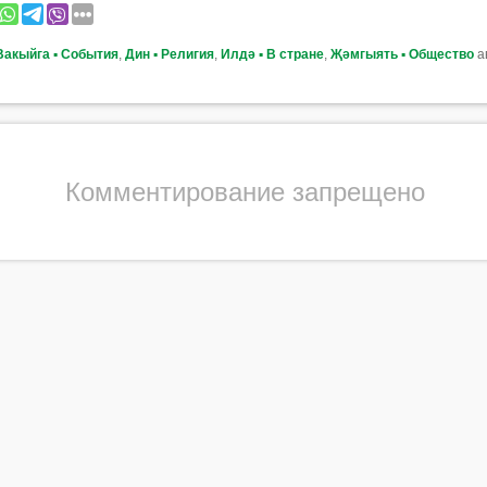
Вакыйга ▪ События
,
Дин ▪ Религия
,
Илдә ▪ В стране
,
Җәмгыять ▪ Общество
а
Комментирование запрещено