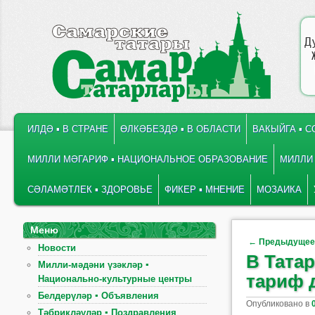
Д
ГЛАВНОЕ МЕНЮ
ПЕРЕЙТИ К ОСНОВНОМУ СОДЕРЖИМОМУ
ПЕРЕЙТИ К ДОПОЛНИТЕЛЬНОМУ СОДЕРЖИМОМУ
ИЛДӘ ▪ В СТРАНЕ
ӨЛКӘБЕЗДӘ ▪ В ОБЛАСТИ
ВАКЫЙГА ▪ 
МИЛЛИ МӘГАРИФ ▪ НАЦИОНАЛЬНОЕ ОБРАЗОВАНИЕ
МИЛЛИ 
СӘЛАМӘТЛЕК ▪ ЗДОРОВЬЕ
ФИКЕР ▪ МНЕНИЕ
МОЗАИКА
Меню
Навигация по
←
Предыдуще
Новости
В Тата
Милли-мәдәни үзәкләр ▪
тариф 
Национально-культурные центры
Белдерүләр ▪ Объявления
Опубликовано в
Тәбрикләүләр ▪ Поздравления