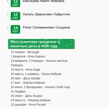
Бикташева Наиля Умяровна
12
АВГ
Халиль Шавкатович Хайруллин
12
АВГ
Ринат Салимжанович Сытдиков
14
АВГ
Мусульманские праздники и
памятные даты в 2026 году
15 января - Ми’радж
2 февраля - Ночь Бараат
19 февраля, 1 Рамадан - Начало месяца
Рамадан
16 марта - Ночь Кадр.
20 марта, 1 шавваль - Ураза-байрам
26 мая – День Арафа
27 мая – Курбан-байрам
16 июня, 1 Мухаррама – Начало 1448 года
по Хиджре
25 июня – День Ашура
24 августа – Мавлид-байрам
10 декабря - Ночь Рагаиб