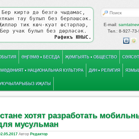
Поиск
Бер киртә дә безгә чыдамас,
улкын тау булып без берләшсәк.
Җилләр тик көч-куәт өстәрләр,
E-mail:
samtatne
Бер учак булып без дөрләсәк.
Тел.: 8-927-73
Рәфикъ ЮНЫС.
СОБЫТИЯ
ӘҢГӘМӘ ▪ БЕСЕДА
ҖӘМГЫЯТЬ ▪ ОБЩЕСТВО
СӘЯСӘТ
МӘДӘНИЯТ ▪ НАЦИОНАЛЬНАЯ КУЛЬТУРА
ДИН ▪ РЕЛИГИЯ
ЯЗМЫШ
УКУЧЫЛАРЫБЫЗ ИҖАТЫ
 записям
е
рстане хотят разработать мобильн
для мусульман
02.05.2017
Автор
Редактор