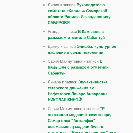
Лилия к записи
Руководителю
комитета «Халяль» Самарской
области Равилю Искандаровичу
САБИРОВУ!
Резеда к записи
В Камышле с
размахом отметили Сабантуй
Дамир к записи
Элифба: культурное
наследие и связь поколений
Сария Махмутовна к записи
В
Камышле с размахом отметили
Сабантуй
Линара к записи
Экс-активистке
татарского движения г.о.
Нефтегорск Линаре Анваровне
НИКОЛАШКИНОЙ!
Сария Махмутовна к записи
ТР
атказанган мәдәният хезмәткәре,
Самар өлкә “Ак калфак”
оешмасының мәдәни бүлеге
җитәкчесе, “Ялкынлы яшьлек” җыр,