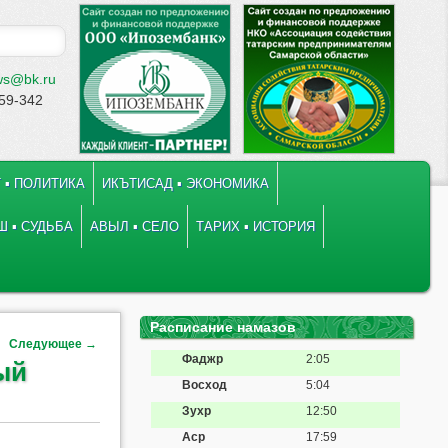
ws@bk.ru
-59-342
 ▪ ПОЛИТИКА
ИКЪТИСАД ▪ ЭКОНОМИКА
 ▪ СУДЬБА
АВЫЛ ▪ СЕЛО
ТАРИХ ▪ ИСТОРИЯ
Расписание намазов
Следующее
→
Фаджр
2:05
ый
Восход
5:04
Зухр
12:50
Аср
17:59