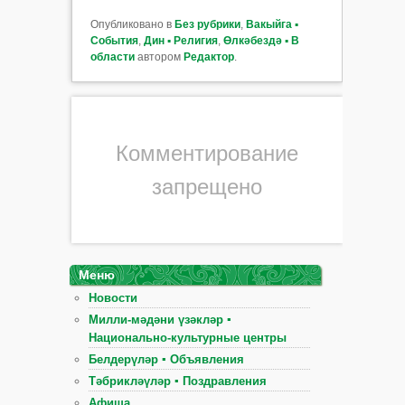
Опубликовано в
Без рубрики
,
Вакыйга ▪
События
,
Дин ▪ Религия
,
Өлкәбездә ▪ В
области
автором
Редактор
.
Комментирование
запрещено
Меню
Новости
Милли-мәдәни үзәкләр ▪
Национально-культурные центры
Белдерүләр ▪ Объявления
Тәбрикләүләр ▪ Поздравления
Афиша