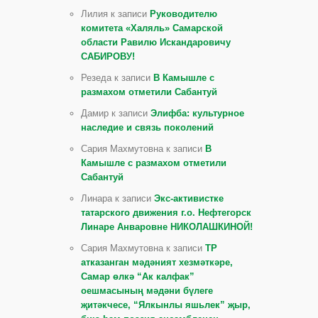
Лилия к записи
Руководителю
комитета «Халяль» Самарской
области Равилю Искандаровичу
САБИРОВУ!
Резеда к записи
В Камышле с
размахом отметили Сабантуй
Дамир к записи
Элифба: культурное
наследие и связь поколений
Сария Махмутовна к записи
В
Камышле с размахом отметили
Сабантуй
Линара к записи
Экс-активистке
татарского движения г.о. Нефтегорск
Линаре Анваровне НИКОЛАШКИНОЙ!
Сария Махмутовна к записи
ТР
атказанган мәдәният хезмәткәре,
Самар өлкә “Ак калфак”
оешмасының мәдәни бүлеге
җитәкчесе, “Ялкынлы яшьлек” җыр,