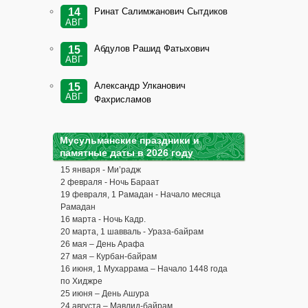
Ринат Салимжанович Сытдиков
14
АВГ
Абдулов Рашид Фатыхович
15
АВГ
Александр Улканович
15
АВГ
Фахрисламов
Мусульманские праздники и
памятные даты в 2026 году
15 января - Ми’радж
2 февраля - Ночь Бараат
19 февраля, 1 Рамадан - Начало месяца
Рамадан
16 марта - Ночь Кадр.
20 марта, 1 шавваль - Ураза-байрам
26 мая – День Арафа
27 мая – Курбан-байрам
16 июня, 1 Мухаррама – Начало 1448 года
по Хиджре
25 июня – День Ашура
24 августа – Мавлид-байрам