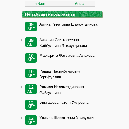
« Фев
Апр »
Не забудьте поздравить
Алина Ринатовна Шамсутдинова
09
АВГ
Альфия Саитгалеевна
09
АВГ
Хайбуллина-Фахрутдинова
Маргарита Фатыховна Альхова
10
АВГ
Рашид Насыйбуллович
10
АВГ
Гарифуллин
Рамиля Исляметдиновна
12
АВГ
Файзуллина
Бикташева Наиля Умяровна
12
АВГ
Халиль Шавкатович Хайруллин
12
АВГ