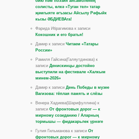
бию һәм поэзия ансамбленең
солисты, өлкә «Туган тел» татар
җәмгыяте әгъзасы Айсылу Рәфыйк
кызы ӘБДИЕВАга!
Фарида Ибрагимова к записи
Кокошник и его братья!
Дамир к записи
Читаем «Татары
России»
Рамиля Гайсина(Галяутдинова) к
записи
Денискинцы достойно
выступили на фестивале «Халкым
минем-2026»
Дамир к записи
День Победы в музее
Вагизова: тёплая память и слёзы
Венера Хадиева(Шарифуллина) к
записи
От фронтовых дорог — к
мирному созиданию / Аларның
тормышы — фидакарьлек үрнәге
Гулия Гильманова к записи
От
фронтовых дорог — к мирному