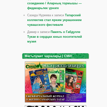
созиданию / Аларның тормышы —
фидакарьлек үрнәге
Сазида Нуреева к записи
Татарский
коллектив стал ярким украшением
чувашского фестиваля
Дамир к записи
Память о Габдулле
Тукае в сердцах юных посетителей
музея
Мәгълүмат чаралары | СМИ