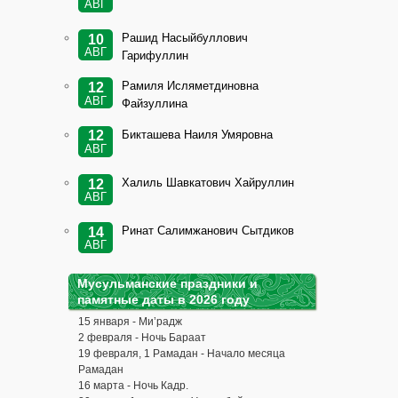
АВГ
Рашид Насыйбуллович
10
АВГ
Гарифуллин
Рамиля Исляметдиновна
12
АВГ
Файзуллина
Бикташева Наиля Умяровна
12
АВГ
Халиль Шавкатович Хайруллин
12
АВГ
Ринат Салимжанович Сытдиков
14
АВГ
Мусульманские праздники и
памятные даты в 2026 году
15 января - Ми’радж
2 февраля - Ночь Бараат
19 февраля, 1 Рамадан - Начало месяца
Рамадан
16 марта - Ночь Кадр.