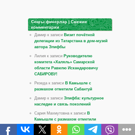
Соңгы фикерләр | Свежие
комментарии
Дамир к записи
Визит почётной
делегации из Татарстана в дом-музей
автора Элифбы
Лилия к записи
Руководителю
комитета «Халяль» Самарской
области Равилю Искандаровичу
САБИРОВУ!
Резеда к записи
В Камышле с
размахом отметили Сабантуй
Дамир к записи
Элифба: культурное
наследие и связь поколений
Сария Махмутовна к записи
В
Камышле с размахом отметили
Сабантуй
Линара к записи
Экс-активистке