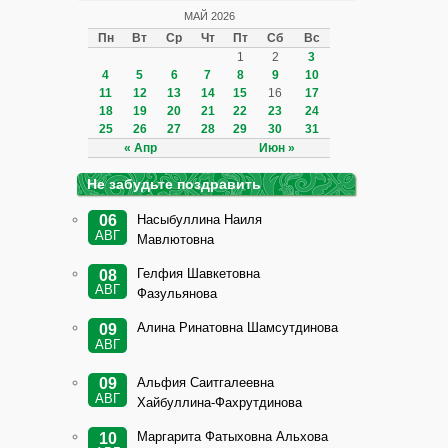
МАЙ 2026
Пн
Вт
Ср
Чт
Пт
Сб
Вс
1
2
3
4
5
6
7
8
9
10
11
12
13
14
15
16
17
18
19
20
21
22
23
24
25
26
27
28
29
30
31
« Апр
Июн »
Не забудьте поздравить
Насыбуллина Наиля
06
АВГ
Мавлютовна
Гелфия Шавкетовна
08
АВГ
Фазульянова
Алина Ринатовна Шамсутдинова
09
АВГ
Альфия Саитгалеевна
09
АВГ
Хайбуллина-Фахрутдинова
Маргарита Фатыховна Альхова
10