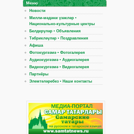
Меню
Новости
Милли-мәдәни үзәкләр ▪
Национально-культурные центры
Белдерүләр ▪ Объявления
Тәбрикләүләр ▪ Поздравления
Афиша
Фотокүргәзмә ▪ Фотогалерея
Аудиокүргәзмә ▪ Аудиогалерея
Видеокүргәзмә ▪ Видеогалерея
Партнёры
Элемтәләребез ▪ Наши контакты