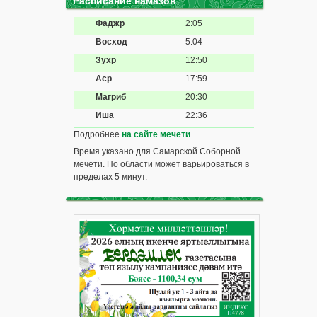
Расписание намазов
Фаджр
2:05
Восход
5:04
Зухр
12:50
Аср
17:59
Магриб
20:30
Иша
22:36
Подробнее
на сайте мечети
.
Время указано для Самарской Соборной
мечети. По области может варьироваться в
пределах 5 минут.