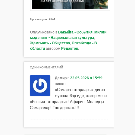
Просмотров: 1374
Опубликовано в
Вакыйга ▪ События
,
Милли
мәдәният ▪ Национальная культура
,
Җәмгыять ▪ Общество
,
Өлкәбездә ▪ В
области
автором
Редактор
.
ОДИН КОММЕНТАРИЙ
Дамир
в
22.05.2026 в 15:59
пишет:
«Самара татарлары» дигән
журнал бар иде, хәзер менә
«Россия татарлары»! Афәрин! Молодцы
Самаралар! Так держать!!!