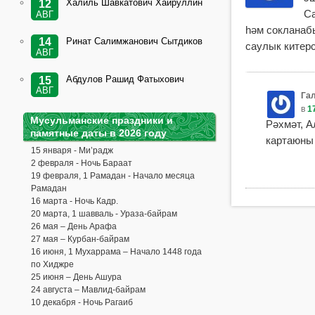
Халиль Шавкатович Хайруллин
12
Са
АВГ
һәм сокланабы
Ринат Салимжанович Сытдиков
14
саулык китерс
АВГ
Абдулов Рашид Фатыхович
15
АВГ
Га
в
1
Мусульманские праздники и
Рәхмәт, А
памятные даты в 2026 году
картаюны 
15 января - Ми’радж
2 февраля - Ночь Бараат
19 февраля, 1 Рамадан - Начало месяца
Рамадан
16 марта - Ночь Кадр.
20 марта, 1 шавваль - Ураза-байрам
26 мая – День Арафа
27 мая – Курбан-байрам
16 июня, 1 Мухаррама – Начало 1448 года
по Хиджре
25 июня – День Ашура
24 августа – Мавлид-байрам
10 декабря - Ночь Рагаиб