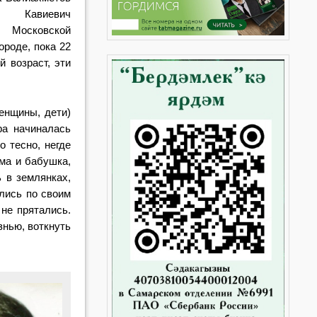
т Кавиевич
 Московской
ороде, пока 22
 возраст, эти
енщины, дети)
ра начиналась
о тесно, негде
ама и бабушка,
 в землянках,
лись по своим
не прятались.
нью, воткнуть