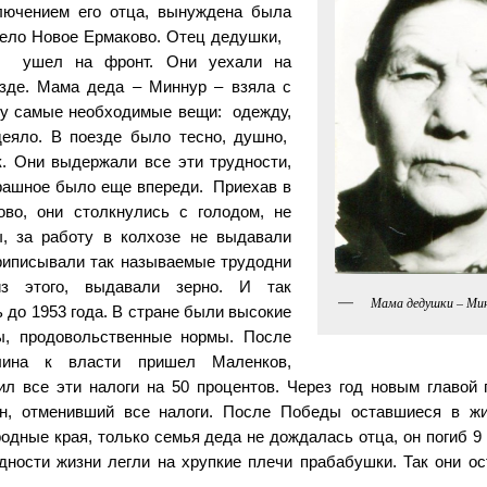
лючением его отца, вынуждена была
село Новое Ермаково. Отец дедушки,
х, ушел на фронт. Они уехали на
зде. Мама деда – Миннур – взяла с
гу самые необходимые вещи: одежду,
еяло. В поезде было тесно, душно,
к. Они выдержали все эти трудности,
ашное было еще впереди. Приехав в
во, они столкнулись с голодом, не
, за работу в колхозе не выдавали
приписывали так называемые трудодни
из этого, выдавали зерно. И так
Мама дедушки – Ми
 до 1953 года. В стране были высокие
ы, продовольственные нормы. После
лина к власти пришел Маленков,
ил все эти налоги на 50 процентов. Через год новым главой 
ин, отменивший все налоги. После Победы оставшиеся в ж
одные края, только семья деда не дождалась отца, он погиб 9
удности жизни легли на хрупкие плечи прабабушки. Так они о