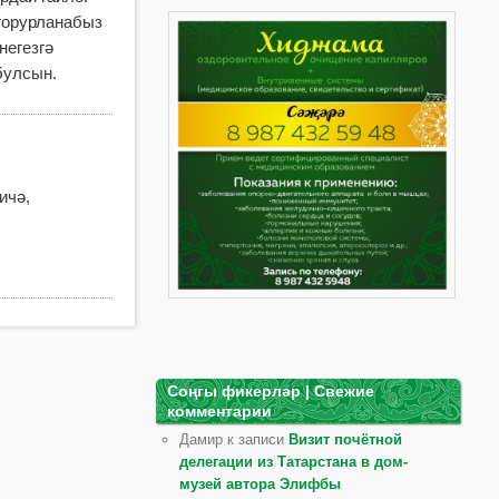
горурланабыз
негезгә
булсын.
ичә,
Соңгы фикерләр | Свежие
комментарии
Дамир к записи
Визит почётной
делегации из Татарстана в дом-
музей автора Элифбы