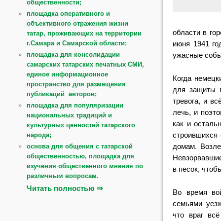
общественности;
площадка оперативного и
объективного отражения жизни
области в гор
татар, проживающих на территории
июня 1941 го
г.Самара и Самарской области;
ужасные собы
площадка для консолидации
самарских татарских печатных СМИ,
единое информационное
Когда немецк
пространство для размещения
для защиты 
публикаций авторов;
тревога, и в
площадка для популяризации
лечь, и поэт
национальных традиций и
как и осталь
культурных ценностей татарского
строившихся 
народа;
домам. Возле
основа для общения с татарской
общественностью, площадка для
Невзорвавшие
изучения общественного мнения по
в песок, чтоб
различным вопросам.
Читать полностью ⇒
Во время во
семьями уезж
что враг вс