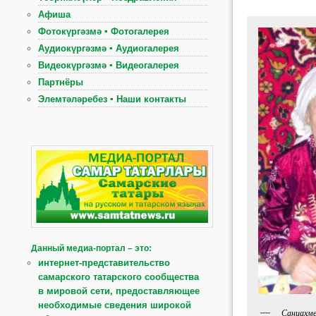
Афиша
Фотокүргәзмә ▪ Фотогалерея
Аудиокүргәзмә ▪ Аудиогалерея
Видеокүргәзмә ▪ Видеогалерея
Партнёры
Элемтәләребез ▪ Наши контакты
Данный медиа-портал – это:
интернет-представительство
самарского татарского сообщества
в мировой сети, предоставляющее
необходимые сведения широкой
Саниахме