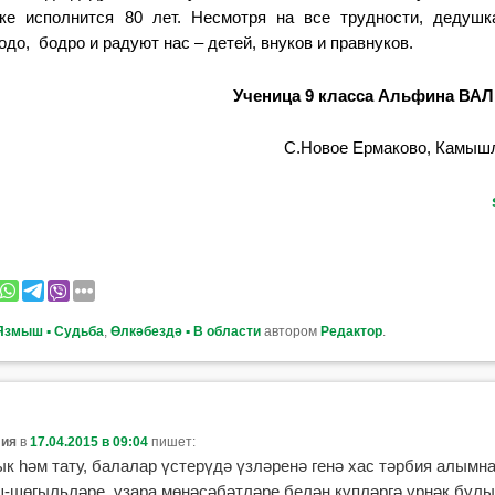
ке исполнится 80 лет. Несмотря на все трудности, дедуш
до, бодро и радуют нас – детей, внуков и правнуков.
Ученица
9 класса Альфина В
С.Новое Ермаково, Камышл
Язмыш ▪ Судьба
,
Өлкәбездә ▪ В области
автором
Редактор
.
ия
в
17.04.2015 в 09:04
пишет:
к һәм тату, балалар үстерүдә үзләренә генә хас тәрбия алымн
-шөгыльләре, үзара мөнәсәбәтләре белән күпләргә үрнәк булы