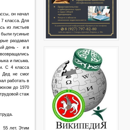
ассы, он начал
 7 класса. Для
сь из листьев
к были гусиные
орые раздавал
дый день - и в
 возвращались
зыка и письма.
и. С 4 класса
. Дед не смог
чал работать в
нюхом до 1970
 трудовой стаж
труда.
 55 лет. Этим