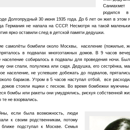
Саниахме
родился в
оде Долгопрудный 30 июня 1935 года. До 6 лет он жил в этом г
да Германия не напала на СССР. Несмотря на такой маленький
тия ярко оставили след в детской памяти дедушки.
ие самолёты бомбили около Москвы, население (пожилые, ж
пряталось в подвалах многоэтажных домов. В 9 часов вече
сё население собиралось в подвалы для проведения ночи. Был
ому они спали, полулежа или сидя. Дедушка, его сестрёнка, м
ное население, не успевшее добежать до подвалов, прятались
около бараков. Утром в 5 часов наступал отбой, все расходи
 домов стояли ящики с песком. Во время бомбежки мужчины 
ся бомбы или ракеты они умудрялись, рискуя собственной жиз
ы те не взорвались.
йны, если была возможность, люди
али к своим родственникам, потому
ё ближе подступал к Москве. Семья