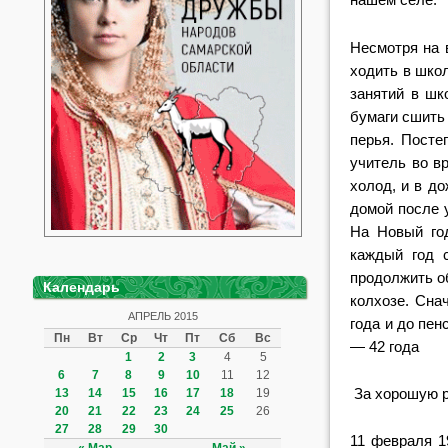
Несмотря на 
ходить в школ
занятий в шк
бумаги сшить 
перья. Посте
учитель во в
холод, и в д
домой после у
На Новый год
каждый год 
продолжить об
Календарь
колхозе. Сна
АПРЕЛЬ 2015
года и до пе
Пн
Вт
Ср
Чт
Пт
Сб
Вс
— 42 года
1
2
3
4
5
6
7
8
9
10
11
12
За хорошую р
13
14
15
16
17
18
19
20
21
22
23
24
25
26
27
28
29
30
11 февраля 1