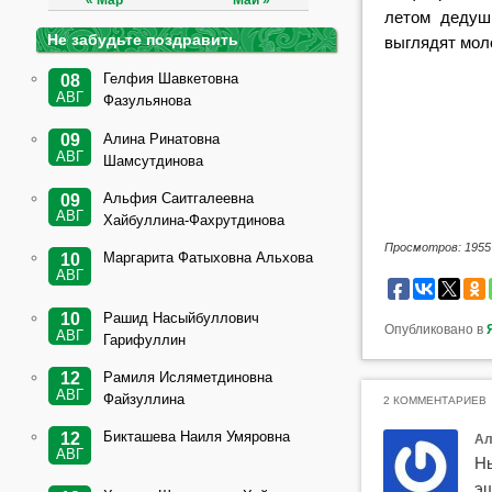
« Мар
Май »
летом дедуш
Не забудьте поздравить
выглядят моло
Гелфия Шавкетовна
08
АВГ
Фазульянова
Алина Ринатовна
09
АВГ
Шамсутдинова
Альфия Саитгалеевна
09
АВГ
Хайбуллина-Фахрутдинова
Просмотров: 1955
Маргарита Фатыховна Альхова
10
АВГ
Рашид Насыйбуллович
10
Опубликовано в
АВГ
Гарифуллин
Рамиля Исляметдиновна
12
АВГ
Файзуллина
2 КОММЕНТАРИЕВ
Бикташева Наиля Умяровна
12
Ал
АВГ
Ны
эш