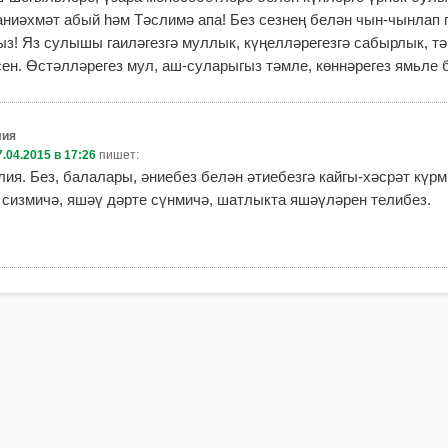
ниәхмәт абый һәм Тәслимә апа! Без сезнең белән чын-чынлап 
з! Яз сулышы гаиләгезгә муллык, күңелләрегезгә сабырлык, тә
ен. Өстәлләрегез мул, аш-суларыгыз тәмле, көннәрегез ямьле 
лия
7.04.2015 в 17:26
пишет:
лия. Без, балалары, әниебез белән әтиебезгә кайгы-хәсрәт күрм
сизмичә, яшәү дәрте сүнмичә, шатлыкта яшәүләрен телибез.