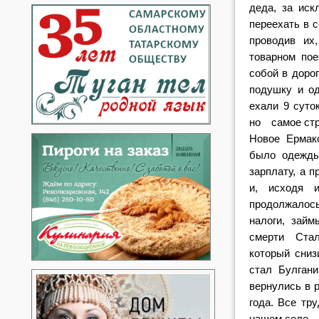
деда, за иск
переехать в 
проводив и
товарном пое
собой в доро
подушку и од
ехали 9 суто
но самое стр
Новое Ермако
было одежды
зарплату, а 
и, исходя 
продолжалось
налоги, займ
смерти Ста
который сниз
стал Булган
вернулись в р
года. Все тр
нашем селе.