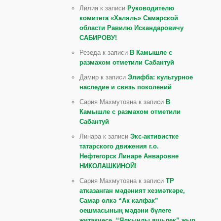
Лилия к записи
Руководителю
комитета «Халяль» Самарской
области Равилю Искандаровичу
САБИРОВУ!
Резеда к записи
В Камышле с
размахом отметили Сабантуй
Дамир к записи
Элифба: культурное
наследие и связь поколений
Сария Махмутовна к записи
В
Камышле с размахом отметили
Сабантуй
Линара к записи
Экс-активистке
татарского движения г.о.
Нефтегорск Линаре Анваровне
НИКОЛАШКИНОЙ!
Сария Махмутовна к записи
ТР
атказанган мәдәният хезмәткәре,
Самар өлкә “Ак калфак”
оешмасының мәдәни бүлеге
җитәкчесе, “Ялкынлы яшьлек” җыр,