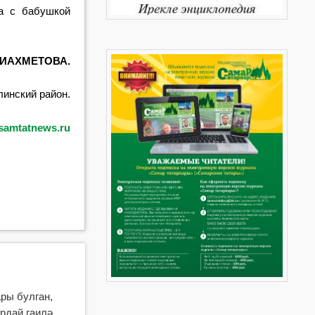
ка с бабушкой
АЛИАХМЕТОВА.
инский район.
samtatnews.ru
ары булган,
рдай гаилә.