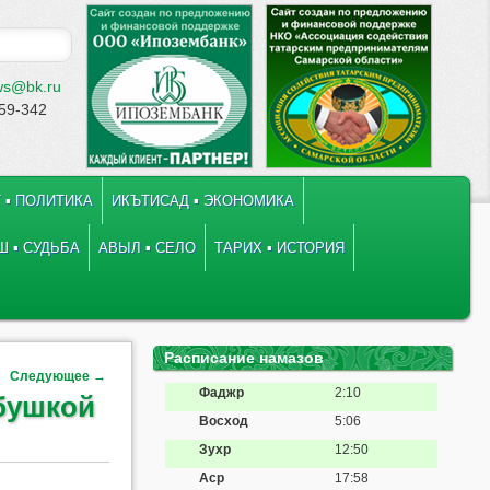
ws@bk.ru
-59-342
 ▪ ПОЛИТИКА
ИКЪТИСАД ▪ ЭКОНОМИКА
 ▪ СУДЬБА
АВЫЛ ▪ СЕЛО
ТАРИХ ▪ ИСТОРИЯ
Расписание намазов
Следующее
→
Фаджр
2:10
абушкой
Восход
5:06
Зухр
12:50
Аср
17:58