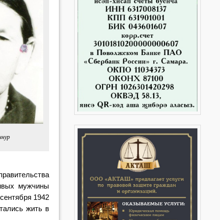
ннур
правительства
ивых мужчины
 сентября 1942
стались жить в