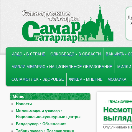
Д
ГЛАВНОЕ МЕНЮ
ПЕРЕЙТИ К ОСНОВНОМУ СОДЕРЖИМОМУ
ПЕРЕЙТИ К ДОПОЛНИТЕЛЬНОМУ СОДЕРЖИМОМУ
ИЛДӘ ▪ В СТРАНЕ
ӨЛКӘБЕЗДӘ ▪ В ОБЛАСТИ
ВАКЫЙГА ▪ 
МИЛЛИ МӘГАРИФ ▪ НАЦИОНАЛЬНОЕ ОБРАЗОВАНИЕ
МИЛЛИ 
СӘЛАМӘТЛЕК ▪ ЗДОРОВЬЕ
ФИКЕР ▪ МНЕНИЕ
МОЗАИКА
Меню
Навигация по
←
Предыдуще
Новости
Несмот
Милли-мәдәни үзәкләр ▪
выгляд
Национально-культурные центры
Белдерүләр ▪ Объявления
Опубликовано в
Тәбрикләүләр ▪ Поздравления