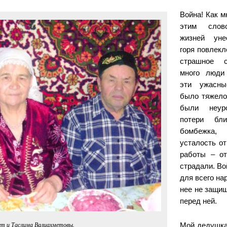
Война! Как м
этим слов
жизней уне
горя повлекл
страшное с
много люди
эти ужасны
было тяжело 
были неуро
потери бли
бомбежка, 
усталость от
работы – о
страдали. Во
для всего нар
нее не защищ
перед ней.
т и Таслима Валиахметовы.
Мой дедушка