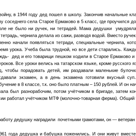
войну, в 1944 году дед пошел в школу. Закончив начальные кл
у соседнего села Старое Ермаково в 5 класс, где проучился до
оле не было ни ручек, ни тетрадей. Мама дедушки умудряла
тетрадь, чернила делала из сажи, разводя водой. Вместо руче
пенно начали появляться тетради, специальные чернила, кот
ремя урока. Учеба была трудной, но все дети старались. Каж
ождь- дед и его товарищи пешком ходили в Старое Ермаково и
роков. Все уроки велись на татарском языке, кроме русского я
, чтобы порадовать детей, им раздавали маленькие булочк
сдавали экзамен, а в день экзамена готовили вкусный суп
учение в 8 классе, т.к. оно было платным – 150 рублей. И он на
чала был разнорабочим, потом учётчиком в бригаде, затем ко
нсии работал учётчиком МТФ (молочно-товарная ферма). Общий
аботу дедушку наградили почетными грамотами, он — ветеран 
961 года дедушка и бабушка поженились. И они живут вместе