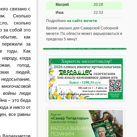
Магриб
20:28
ного связано с
Иша
22:33
ом. Сколько
Подробнее
на сайте мечети
.
сло, сколько
Время указано для Самарской Соборной
о за собой это
мечети. По области может варьироваться в
обытие, как
пределах 5 минут.
 пережили за
е годы. Как
народу, когда
жаи, голод,
зких людей,
недосыпание,
 многочасовой
т войны люди
йна – это беда
ода и никто от
ен, все равны
 Валиахметов