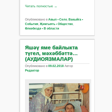
Читать полностью
→
Опубликовано в
Авыл ▪ Село
,
Вакыйга ▪
События
,
Җәмгыять ▪ Общество
,
Өлкәбездә ▪ В области
Яшәү яме байлыкта
түгел, мәхәббәттә…
(АУДИОЯЗМАЛАР)
Опубликовано в
09.02.2018
Автор
Редактор