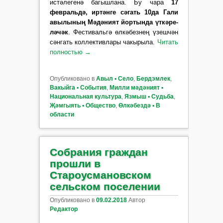
истәлегенә багышлана. Бу чара
17
февральдә, иртәнге сәгать 10да Гали
авы­лының Мә­дәният йортында үткә­ре­
ләчәк
. Фести­вальгә өлкә­без­нең үзеш­чән
сән­гать коллективлары чакырыла.
Читать
полностью
→
Опубликовано в
Авыл ▪ Село
,
Бердэмлек
,
Вакыйга ▪ События
,
Милли мәдәният ▪
Национальная культура
,
Язмыш ▪ Судьба
,
Җәмгыять ▪ Общество
,
Өлкәбездә ▪ В
области
Собрания граждан
прошли в
Староусмановском
сельском поселении
Опубликовано в
09.02.2018
Автор
Редактор