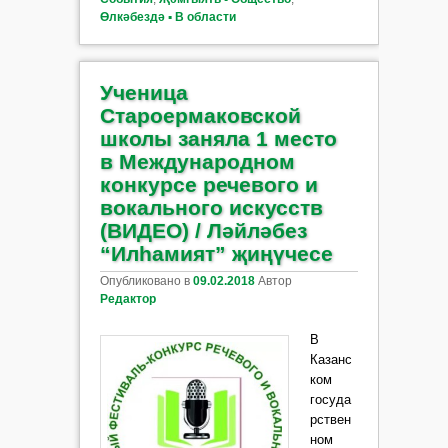
Өлкәбездә ▪ В области
Ученица
Староермаковской
школы заняла 1 место
в Международном
конкурсе речевого и
вокального искусств
(ВИДЕО) / Ләйләбез
“Илһамият” җиңүчесе
Опубликовано в
09.02.2018
Автор
Редактор
В
Казанс
ком
госуда
рствен
ном