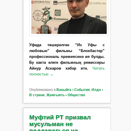
Уфада төшерелгән “Из Уфы с
любовью” фильмы “Блокбастер”
профессиональ премиясенә ия булды.
Бу хакта әлеге фильмның режиссеры
Айнур Аскаров хәбәр итә.
Читать
полностью
→
Опубликовано в
Вакыйга ▪ События
,
Илдә ▪
В стране
,
Җәмгыять ▪ Общество
Муфтий РТ призвал
мусульман не
поддаваться на