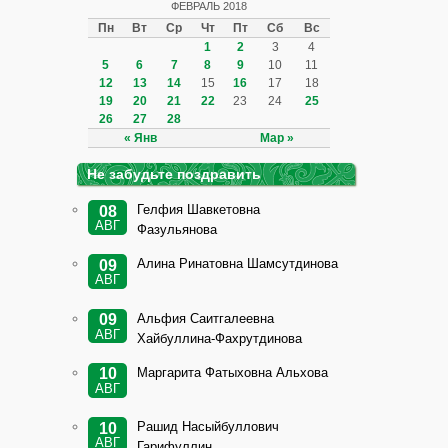
ФЕВРАЛЬ 2018
Пн
Вт
Ср
Чт
Пт
Сб
Вс
1
2
3
4
5
6
7
8
9
10
11
12
13
14
15
16
17
18
19
20
21
22
23
24
25
26
27
28
« Янв
Мар »
Не забудьте поздравить
Гелфия Шавкетовна
08
АВГ
Фазульянова
Алина Ринатовна Шамсутдинова
09
АВГ
Альфия Саитгалеевна
09
АВГ
Хайбуллина-Фахрутдинова
Маргарита Фатыховна Альхова
10
АВГ
Рашид Насыйбуллович
10
АВГ
Гарифуллин