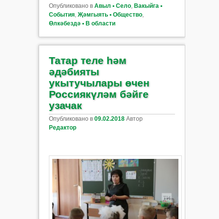
Опубликовано в
Авыл ▪ Село
,
Вакыйга ▪
События
,
Җәмгыять ▪ Общество
,
Өлкәбездә ▪ В области
Татар теле һәм
әдәбияты
укытучылары өчен
Россиякүләм бәйге
узачак
Опубликовано в
09.02.2018
Автор
Редактор