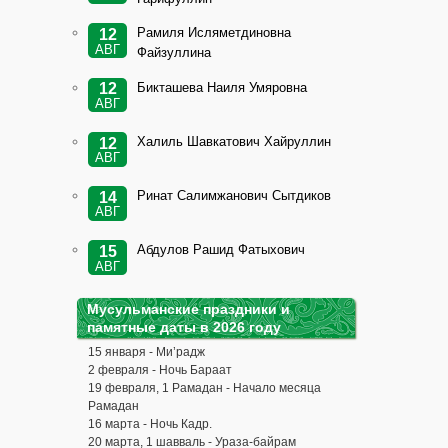
Рамиля Исляметдиновна
12
АВГ
Файзуллина
Бикташева Наиля Умяровна
12
АВГ
Халиль Шавкатович Хайруллин
12
АВГ
Ринат Салимжанович Сытдиков
14
АВГ
Абдулов Рашид Фатыхович
15
АВГ
Мусульманские праздники и
памятные даты в 2026 году
15 января - Ми’радж
2 февраля - Ночь Бараат
19 февраля, 1 Рамадан - Начало месяца
Рамадан
16 марта - Ночь Кадр.
20 марта, 1 шавваль - Ураза-байрам