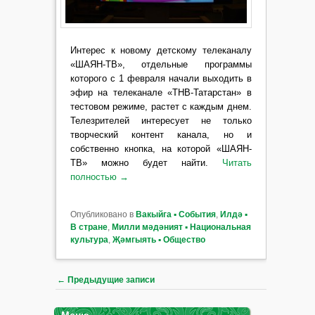
Интерес к новому детскому телеканалу
«ШАЯН-ТВ», отдельные программы
которого с 1 февраля начали выходить в
эфир на телеканале «ТНВ-Татарстан» в
тестовом режиме, растет с каждым днем.
Телезрителей интересует не только
творческий контент канала, но и
собственно кнопка, на которой «ШАЯН-
ТВ» можно будет найти.
Читать
полностью
→
Опубликовано в
Вакыйга ▪ События
,
Илдә ▪
В стране
,
Милли мәдәният ▪ Национальная
культура
,
Җәмгыять ▪ Общество
Навигация по записям
←
Предыдущие записи
Меню