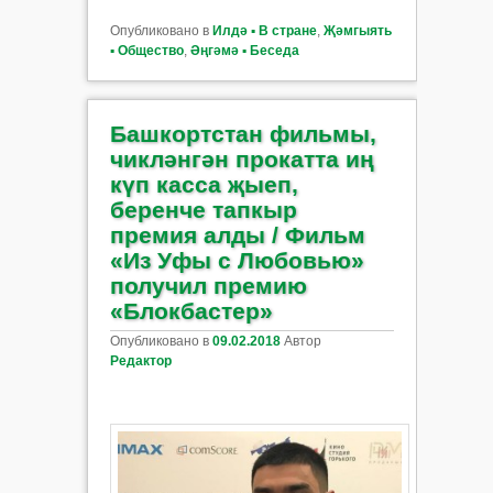
Опубликовано в
Илдә ▪ В стране
,
Җәмгыять
▪ Общество
,
Әңгәмә ▪ Беседа
Башкортстан фильмы,
чикләнгән прокатта иң
күп касса җыеп,
беренче тапкыр
премия алды / Фильм
«Из Уфы с Любовью»
получил премию
«Блокбастер»
Опубликовано в
09.02.2018
Автор
Редактор