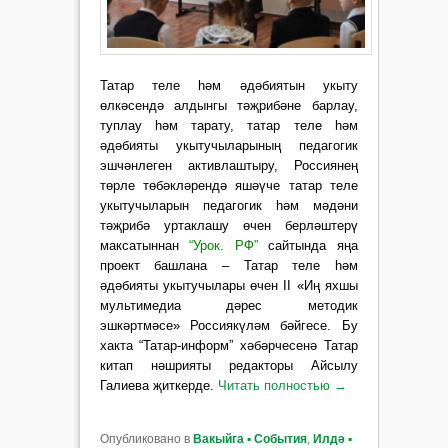
Татар теле һәм әдәбиятын укыту
өлкәсендә алдынгы тәҗрибәне барлау,
туплау һәм тарату, татар теле һәм
әдәбияты укытучыларының педагогик
эшчәнлеген активлаштыру, Россиянең
төрле төбәкләрендә яшәүче татар теле
укытучыларын педагогик һәм мәдәни
тәҗрибә уртаклашу өчен берләштерү
максатыннан
“
Урок. РФ
”
сайтында яңа
проект башлана – Татар теле һәм
әдәбияты укытучылары өчен II «Иң яхшы
мультимедиа дәрес методик
эшкәртмәсе» Россиякүләм бәйгесе. Бу
хакта “Татар-информ” хәбәрчесенә Татар
китап нәшрияты редакторы Айсылу
Галиева җиткерде.
Читать полностью
→
Опубликовано в
Вакыйга ▪ События
,
Илдә ▪