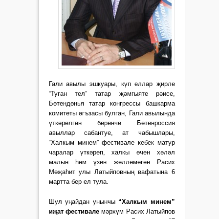
Гали авылы эшкуары, күп еллар җирле
“Туган тел” татар җәмгыяте рәисе,
Бөтендөнья татар конгрессы башкарма
комитеты әгъзасы булган, Гали авылында
үткәрелгән беренче Бөтен­россия
авыллар сабан­туе, ат чабышлары,
“Халкым минем” фес­тивале кебек матур
чаралар үткәреп, халкы өчен хәләл
малын һәм үзен жәлләмәгән Расих
Мөҗаһит улы Латыйповның вафатына 6
мартта бер ел тула.
Шул уңайдан унынчы
“Хал­кым минем”
иҗат фес­тивале
мәрхүм Расих Латый­пов