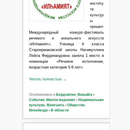
институ
те
культур
ы
прошел
Международный конкурс-фестиваль
речевого и
вокального искусств
«Илhамият».
Ученица 4 класса
Староермаковской школы Нагимуллина
Лейла Фердинандовна заняла 1 место
в
номинации «Речевое исполнение,
возрастная категория 5-9 лет»
.
Читать полностью
→
Опубликовано в
Бердэмлек
,
Вакыйга ▪
События
,
Милли мәдәният ▪ Национальная
культура
,
Җәмгыять ▪ Общество
,
Өлкәбездә ▪ В области