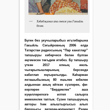
Хәбибҗамал апа сөекле улы Гакыйль
белән.
Бүген без укучыларыбыз игътибарына
Гакыйль Сә­гыйровның 2006 елда
Татарстан радиосының “Пар канатлар”
тапшыруы хәбәрчесе бе­лән булган
әңгәмәсен тәкъ­дим итәбез. Бу тапшыру
үткән 2017 елның июль
чыгарылышларының берсендә
кабатлап яңгыратылды. Ка­һарман
якташыбызның 80 яшьлек юбилее
алдыннан аның әйткән сүзләрен, фи­
керләрен “Бердәмлек” аша
күңелләрегезгә илтеп салырга
мөмкинлек таптык. Сүзне тапшыруның
авторы һәм алыштыргысыз алып
баручысы ве­теран-журналист Рәзин