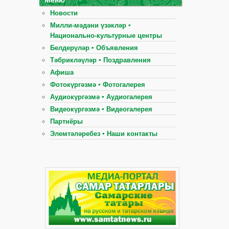
Новости
Милли-мәдәни үзәкләр ▪
Национально-культурные центры
Белдерүләр ▪ Объявления
Тәбрикләүләр ▪ Поздравления
Афиша
Фотокүргәзмә ▪ Фотогалерея
Аудиокүргәзмә ▪ Аудиогалерея
Видеокүргәзмә ▪ Видеогалерея
Партнёры
Элемтәләребез ▪ Наши контакты