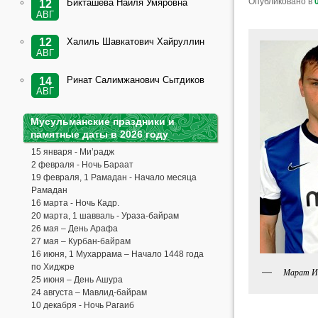
Опубликовано в
Бикташева Наиля Умяровна
12
АВГ
Халиль Шавкатович Хайруллин
12
АВГ
Ринат Салимжанович Сытдиков
14
АВГ
Мусульманские праздники и
памятные даты в 2026 году
15 января - Ми’радж
2 февраля - Ночь Бараат
19 февраля, 1 Рамадан - Начало месяца
Рамадан
16 марта - Ночь Кадр.
20 марта, 1 шавваль - Ураза-байрам
26 мая – День Арафа
27 мая – Курбан-байрам
16 июня, 1 Мухаррама – Начало 1448 года
по Хиджре
Марат И
25 июня – День Ашура
24 августа – Мавлид-байрам
10 декабря - Ночь Рагаиб