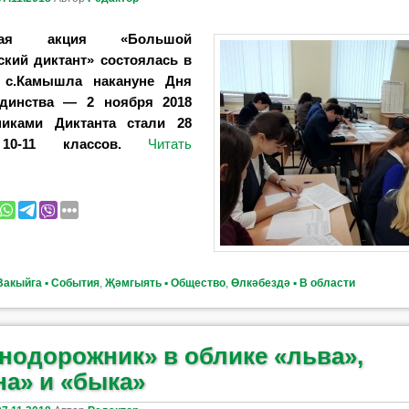
йская акция «Большой
ский диктант» состоялась в
с.Камышла накануне Дня
единства — 2 ноября 2018
никами Диктанта стали 28
10-11 классов.
Читать
Вакыйга ▪ События
,
Җәмгыять ▪ Общество
,
Өлкәбездә ▪ В области
нодорожник» в облике «льва»,
на» и «быка»