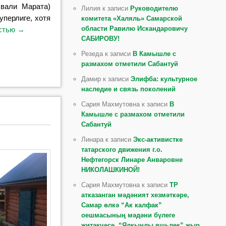
вали Марата)
Лилия к записи
Руководителю
уперлиге, хотя
комитета «Халяль» Самарской
области Равилю Искандаровичу
остью
→
САБИРОВУ!
Резеда к записи
В Камышле с
размахом отметили Сабантуй
Дамир к записи
Элифба: культурное
наследие и связь поколений
Сария Махмутовна к записи
В
Камышле с размахом отметили
Сабантуй
Линара к записи
Экс-активистке
татарского движения г.о.
Нефтегорск Линаре Анваровне
НИКОЛАШКИНОЙ!
Сария Махмутовна к записи
ТР
атказанган мәдәният хезмәткәре,
Самар өлкә “Ак калфак”
оешмасының мәдәни бүлеге
җитәкчесе, “Ялкынлы яшьлек” җыр,