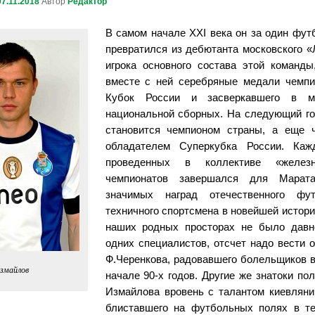
07.11.2018
Автор
Редактор
В самом начале XXI века он за один фут
превратился из дебютанта московского «
игрока основного состава этой команды
вместе с ней серебряные медали чемпи
Кубок России и засверкавшего в м
национальной сборных. На следующий г
становится чемпионом страны, а еще 
обладателем Суперкубка России. Ка
проведенных в коллективе «железн
чемпионатов завершался для Марат
значимых наград отечественного фут
техничного спортсмена в новейшей истори
наших родных просторах не было давн
одних специалистов, отсчет надо вести 
Ф.Черенкова, радовавшего болельщиков в
змайлов
начале 90-х годов. Другие же знатоки пол
Измайлова вровень с талантом киевляни
блиставшего на футбольных полях в те