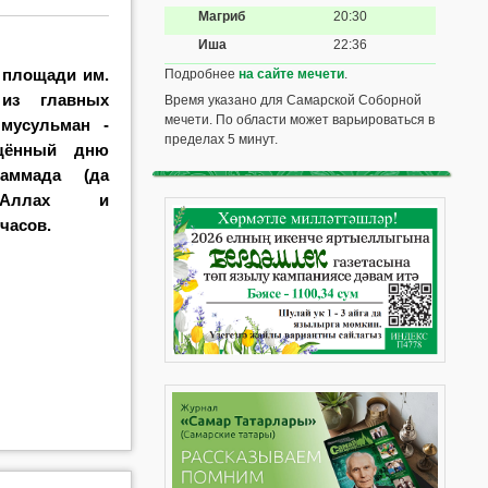
Магриб
20:30
Иша
22:36
а площади им.
Подробнее
на сайте мечети
.
из главных
Время указано для Самарской Соборной
мечети. По области может варьироваться в
 мусульман -
пределах 5 минут.
ящённый дню
аммада (да
 Аллах и
 часов.