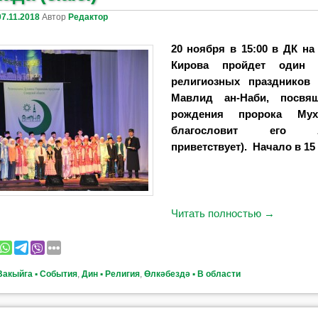
07.11.2018
Автор
Редактор
20 ноября в 15:00 в ДК н
Кирова пройдет один 
религиозных праздников
Мавлид ан-Наби, посв
рождения пророка Мух
благословит его
приветствует).
Начало в 15
Читать полностью
→
Вакыйга ▪ События
,
Дин ▪ Религия
,
Өлкәбездә ▪ В области