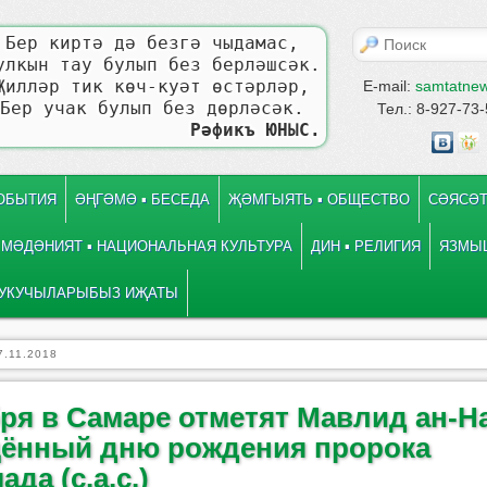
Поиск
Бер киртә дә безгә чыдамас,
улкын тау булып без берләшсәк.
Җилләр тик көч-куәт өстәрләр,
E-mail:
samtatne
Бер учак булып без дөрләсәк.
Тел.: 8-927-73
Рәфикъ ЮНЫС.
СОБЫТИЯ
ӘҢГӘМӘ ▪ БЕСЕДА
ҖӘМГЫЯТЬ ▪ ОБЩЕСТВО
СӘЯСӘТ
МӘДӘНИЯТ ▪ НАЦИОНАЛЬНАЯ КУЛЬТУРА
ДИН ▪ РЕЛИГИЯ
ЯЗМЫШ
УКУЧЫЛАРЫБЫЗ ИҖАТЫ
7.11.2018
бря в Самаре отметят Мавлид ан-Н
ённый дню рождения пророка
да (с.а.с.)