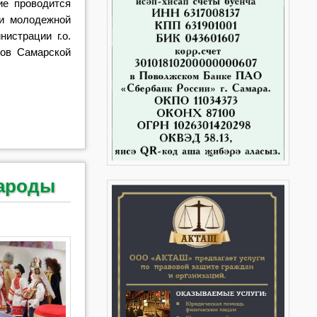
е проводится
 и молодежной
истрации г.о.
ов Самарской
народы