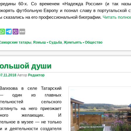
ередины 60-х. Со временем «Надежда России» (и так назы
окорять футбольную Европу и познал славу в португальской с
ы сказались на его профессиональной биографии.
Читать полн
Самарские татары
,
Язмыш ▪ Судьба
,
Җәмгыять ▪ Общество
ольшой души
07.11.2018
Автор
Редактор
Вагизова в селе Татарский
 — один из главных
тельно
стей сельского
Взглянуть на него
приезжает
ного желающих. И
тельное в музее — не только
и и деятельности создателя