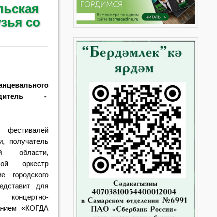
льская
зья со
цевального
одитель -
 фестивалей
и, получатель
й области,
вой оркестр
е городского
едставит для
концертно-
анием «КОГДА