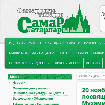
Д
ГЛАВНОЕ МЕНЮ
ПЕРЕЙТИ К ОСНОВНОМУ СОДЕРЖИМОМУ
ПЕРЕЙТИ К ДОПОЛНИТЕЛЬНОМУ СОДЕРЖИМОМУ
ИЛДӘ ▪ В СТРАНЕ
ӨЛКӘБЕЗДӘ ▪ В ОБЛАСТИ
ВАКЫЙГА ▪ 
МИЛЛИ МӘГАРИФ ▪ НАЦИОНАЛЬНОЕ ОБРАЗОВАНИЕ
МИЛЛИ 
СӘЛАМӘТЛЕК ▪ ЗДОРОВЬЕ
ФИКЕР ▪ МНЕНИЕ
МОЗАИКА
Меню
АРХИВ ЗА ДЕНЬ:
0
Новости
Милли-мәдәни үзәкләр ▪
20 ноя
Национально-культурные центры
посвящ
Белдерүләр ▪ Объявления
Мухамма
Тәбрикләүләр ▪ Поздравления