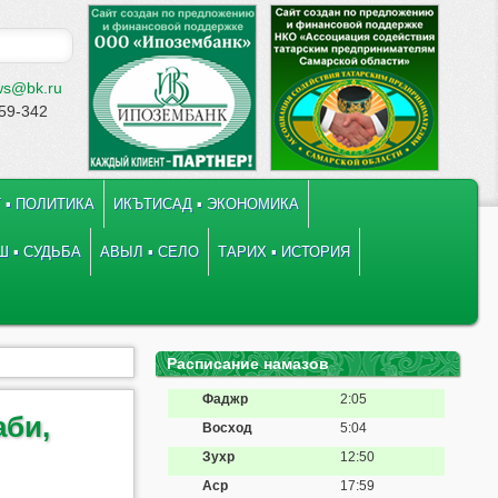
ws@bk.ru
-59-342
 ▪ ПОЛИТИКА
ИКЪТИСАД ▪ ЭКОНОМИКА
 ▪ СУДЬБА
АВЫЛ ▪ СЕЛО
ТАРИХ ▪ ИСТОРИЯ
Расписание намазов
Фаджр
2:05
аби,
Восход
5:04
Зухр
12:50
Аср
17:59