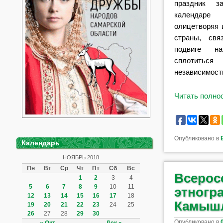
праздник з
календаре
олицетворяя 
страны, свя
подвиге н
сплотить
независимост
Читать полн
Опубликовано в
Календарь
НОЯБРЬ 2018
Пн
Вт
Ср
Чт
Пт
Сб
Вс
Всерос
1
2
3
4
5
6
7
8
9
10
11
этногр
12
13
14
15
16
17
18
Камышл
19
20
21
22
23
24
25
26
27
28
29
30
Опубликовано в