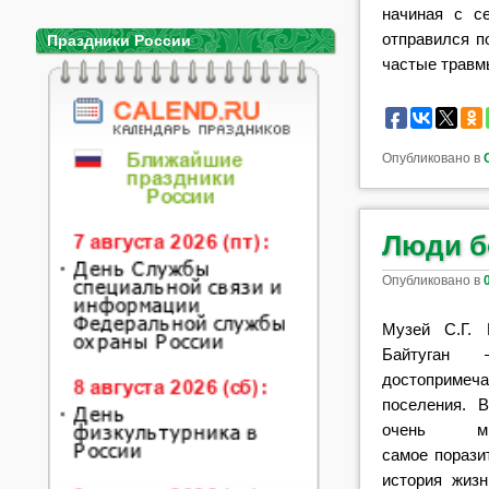
начиная с с
отправился п
Праздники России
частые травм
Опубликовано в
Люди б
Опубликовано в
Музей С.Г. 
Бай
туган
достопримеча
поселения. 
очень м
самое
порази
история
жизн