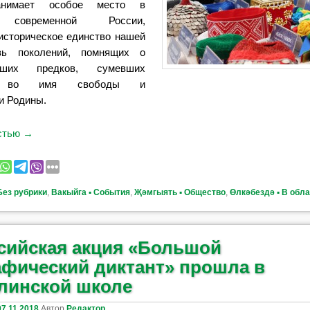
анимает особое место в
 современной России,
историческое единство нашей
зь поколений, помнящих о
аших предков, сумевших
ся во имя свободы и
и Родины.
остью
→
Без рубрики
,
Вакыйга ▪ События
,
Җәмгыять ▪ Общество
,
Өлкәбездә ▪ В обл
сийская акция «Большой
афический диктант» прошла в
инской школе
07.11.2018
Автор
Редактор