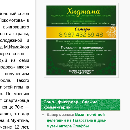
больный сезон
Локомотова» в
, выигравшего
оната страны,
олодежной и
од М.Измайлов
через сезон –
ждый из семи
одорожников»
а получением
бола. Такого
и этой игры на
о. По мнению
от спартаковца
Соңгы фикерләр | Свежие
 конце 70-х —
комментарии
агают, что дар
Дамир к записи
Визит почётной
на В.Мунтяна,
делегации из Татарстана в дом-
музей автора Элифбы
чение 12 лет,