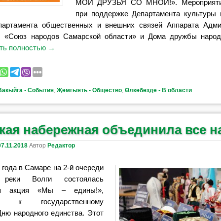
МОИ ДРУЗЬЯ СО МНОЙ!». Мероприяти
при поддержке Департамента культуры
партамента общественных и внешних связей Аппарата Админ
 «Союз народов Самарской области» и Дома дружбы народ
ть полностью
→
Вакыйга ▪ События
,
Җәмгыять ▪ Общество
,
Өлкәбездә ▪ В области
кая набережная объединила все 
07.11.2018
Автор
Редактор
 года в Самаре на 2-й очереди
 реки Волги состоялась
ая акция «Мы – едины!»,
ная к государственному
Дню народного единства. Этот