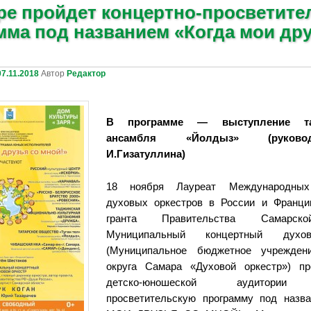
ре пройдет концертно-просветите
мма под названием «Когда мои дру
07.11.2018
Автор
Редактор
В программе — выступление тан
ансамбля «Йолдыз» (руков
И.Гизатуллина)
18 ноября Лауреат Международных
духовых оркестров в России и Франци
гранта Правительства Самарско
Муниципальный концертный духо
(Муниципальное бюджетное учреждени
округа Самара «Духовой оркестр») пр
детско-юношеской аудитории 
просветительскую программу под назв