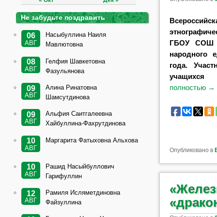
« Окт
Дек »
Не забудьте поздравить
Всеросси
этнографиче
Насыбуллина Наиля
06
ГБОУ СОШ 
АВГ
Мавлютовна
народного 
Гелфия Шавкетовна
08
года. Участ
АВГ
Фазульянова
учащихся 
полностью
→
Алина Ринатовна
09
АВГ
Шамсутдинова
Альфия Саитгалеевна
09
АВГ
Хайбуллина-Фахрутдинова
Маргарита Фатыховна Альхова
10
АВГ
Опубликовано в
Рашид Насыйбуллович
10
АВГ
Гарифуллин
«Желез
Рамиля Исляметдиновна
12
«драко
АВГ
Файзуллина