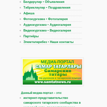
Белдерүләр ▪ Объявления
Тәбрикләүләр ▪ Поздравления
Афиша
Фотокүргәзмә ▪ Фотогалерея
Аудиокүргәзмә ▪ Аудиогалерея
Видеокүргәзмә ▪ Видеогалерея
Партнёры
Элемтәләребез ▪ Наши контакты
Данный медиа-портал – это:
интернет-представительство
самарского татарского сообщества в