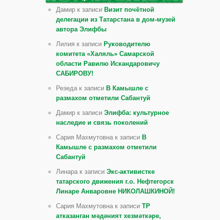
Дамир к записи
Визит почётной
делегации из Татарстана в дом-музей
автора Элифбы
Лилия к записи
Руководителю
комитета «Халяль» Самарской
области Равилю Искандаровичу
САБИРОВУ!
Резеда к записи
В Камышле с
размахом отметили Сабантуй
Дамир к записи
Элифба: культурное
наследие и связь поколений
Сария Махмутовна к записи
В
Камышле с размахом отметили
Сабантуй
Линара к записи
Экс-активистке
татарского движения г.о. Нефтегорск
Линаре Анваровне НИКОЛАШКИНОЙ!
Сария Махмутовна к записи
ТР
атказанган мәдәният хезмәткәре,