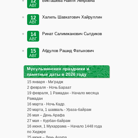
Бикташева Наиля Умяровна
12
АВГ
Халиль Шавкатович Хайруллин
12
АВГ
Ринат Салимжанович Сытдиков
14
АВГ
Абдулов Рашид Фатыхович
15
АВГ
Мусульманские праздники и
памятные даты в 2026 году
15 января - Ми’радж
2 февраля - Ночь Бараат
19 февраля, 1 Рамадан - Начало месяца
Рамадан
16 марта - Ночь Кадр.
20 марта, 1 шавваль - Ураза-байрам
26 мая – День Арафа
27 мая – Курбан-байрам
16 июня, 1 Мухаррама – Начало 1448 года
по Хиджре
25 июня – День Ашура