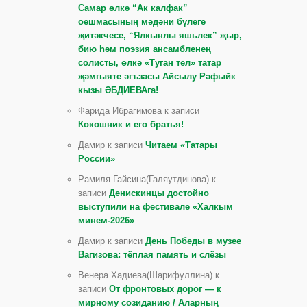
Самар өлкә “Ак калфак”
оешмасының мәдәни бүлеге
җитәкчесе, “Ялкынлы яшьлек” җыр,
бию һәм поэзия ансамбленең
солисты, өлкә «Туган тел» татар
җәмгыяте әгъзасы Айсылу Рәфыйк
кызы ӘБДИЕВАга!
Фарида Ибрагимова к записи
Кокошник и его братья!
Дамир к записи
Читаем «Татары
России»
Рамиля Гайсина(Галяутдинова) к
записи
Денискинцы достойно
выступили на фестивале «Халкым
минем-2026»
Дамир к записи
День Победы в музее
Вагизова: тёплая память и слёзы
Венера Хадиева(Шарифуллина) к
записи
От фронтовых дорог — к
мирному созиданию / Аларның