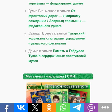
тормышы — фидакарьлек үрнәге
Гулия Гильманова к записи
От
фронтовых дорог — к мирному
созиданию / Аларның тормышы —
фидакарьлек үрнәге
Сазида Нуреева к записи
Татарский
коллектив стал ярким украшением
чувашского фестиваля
Дамир к записи
Память о Габдулле
Тукае в сердцах юных посетителей
музея
Мәгълүмат чаралары | СМИ