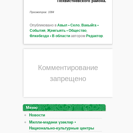
Похвистневского района.
Просмотров: 1084
Опубликовано в
Авыл ▪ Село
,
Вакыйга ▪
События
,
Җәмгыять ▪ Общество
,
Өлкәбездә ▪ В области
автором
Редактор
.
Комментирование
запрещено
Меню
Новости
Милли-мәдәни үзәкләр ▪
Национально-культурные центры