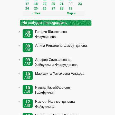
17
18
19
20
21
22
23
24
25
26
27
28
29
« Янв
Мар »
Не забудьте поздравить
Гелфия Шавкетовна
08
АВГ
Фазульянова
Алина Ринатовна Шамсутдинова
09
АВГ
Альфия Саитгалеевна
09
АВГ
Хайбуллина-Фахрутдинова
Маргарита Фатыховна Альхова
10
АВГ
Рашид Насыйбуллович
10
АВГ
Гарифуллин
Рамиля Исляметдиновна
12
АВГ
Файзуллина