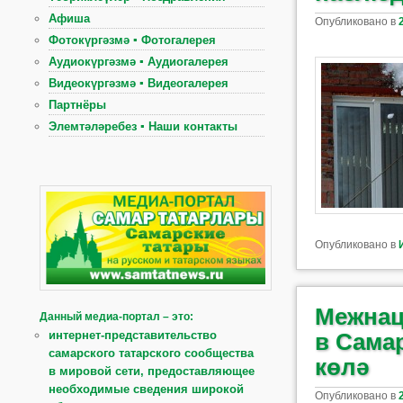
Афиша
Опубликовано в
Фотокүргәзмә ▪ Фотогалерея
Аудиокүргәзмә ▪ Аудиогалерея
Видеокүргәзмә ▪ Видеогалерея
Партнёры
Элемтәләребез ▪ Наши контакты
Опубликовано в
Межнац
Данный медиа-портал – это:
в Самар
интернет-представительство
самарского татарского сообщества
көлә
в мировой сети, предоставляющее
необходимые сведения широкой
Опубликовано в