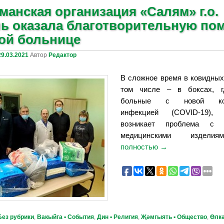
манская организация «Салям» г.о.
ь оказала благотворительную по
ой больнице
29.03.2021
Автор
Редактор
В сложное время в ковидных
том числе – в боксах, г
больные с новой коро
инфекцией (COVID-19), 
возникает проблема с о
медицинскими издел
полностью
→
Без рубрики
,
Вакыйга ▪ События
,
Дин ▪ Религия
,
Җәмгыять ▪ Общество
,
Өлкә