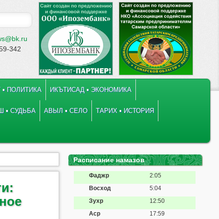
ws@bk.ru
-59-342
 ▪ ПОЛИТИКА
ИКЪТИСАД ▪ ЭКОНОМИКА
 ▪ СУДЬБА
АВЫЛ ▪ СЕЛО
ТАРИХ ▪ ИСТОРИЯ
Расписание намазов
Фаджр
2:05
и:
Восход
5:04
ьное
Зухр
12:50
Аср
17:59