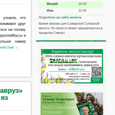
Магриб
20:30
Иша
22:36
 узнали, что
Подробнее
на сайте мечети
.
понимают друг
Время указано для Самарской Соборной
мечети. По области может варьироваться в
гося на голову
пределах 5 минут.
 троллейбусы и
ольше камер
олностью
→
авруз»
 яз