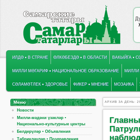
Д
ГЛАВНОЕ МЕНЮ
ПЕРЕЙТИ К ОСНОВНОМУ СОДЕРЖИМОМУ
ПЕРЕЙТИ К ДОПОЛНИТЕЛЬНОМУ СОДЕРЖИМОМУ
ИЛДӘ ▪ В СТРАНЕ
ӨЛКӘБЕЗДӘ ▪ В ОБЛАСТИ
ВАКЫЙГА ▪ 
МИЛЛИ МӘГАРИФ ▪ НАЦИОНАЛЬНОЕ ОБРАЗОВАНИЕ
МИЛЛИ 
СӘЛАМӘТЛЕК ▪ ЗДОРОВЬЕ
ФИКЕР ▪ МНЕНИЕ
МОЗАИКА
Меню
АРХИВ ЗА ДЕНЬ:
2
Новости
Милли-мәдәни үзәкләр ▪
Главны
Национально-культурные центры
Патрул
Белдерүләр ▪ Объявления
наблюд
Тәбрикләүләр ▪ Поздравления