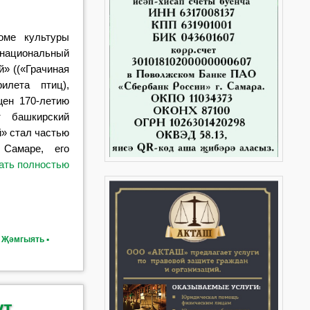
оме культуры
циональный
й» ((«Грачиная
илета птиц),
щен 170-летию
т башкирский
й» стал частью
 Самаре, его
ать полностью
,
Җәмгыять ▪
ут