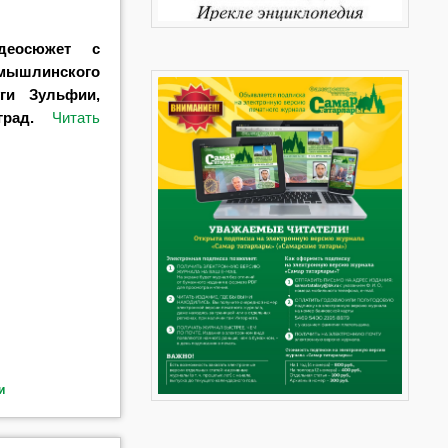
деосюжет с
мышлинского
ги Зульфии,
град.
Читать
и