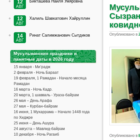
Бикташева Наиля Умяровна
12
Мусуль
АВГ
Сызран
Халиль Шавкатович Хайруллин
12
ковидн
АВГ
Опубликовано в
Ринат Салимжанович Сытдиков
14
АВГ
Мусульманские праздники и
памятные даты в 2026 году
15 января - Ми’радж
2 февраля - Ночь Бараат
19 февраля, 1 Рамадан - Начало месяца
Рамадан
16 марта - Ночь Кадр.
20 марта, 1 шавваль - Ураза-байрам
26 мая – День Арафа
27 мая – Курбан-байрам
16 июня, 1 Мухаррама – Начало 1448 года
по Хиджре
25 июня – День Ашура
24 августа – Мавлид-байрам
10 декабря - Ночь Рагаиб
Опубликовано в