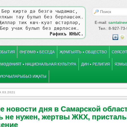
Поиск
Бер киртә дә безгә чыдамас,
улкын тау булып без берләшсәк.
Җилләр тик көч-куәт өстәрләр,
E-mail:
samtatne
Бер учак булып без дөрләсәк.
Тел.: 8-927-73
Рәфикъ ЮНЫС.
СОБЫТИЯ
ӘҢГӘМӘ ▪ БЕСЕДА
ҖӘМГЫЯТЬ ▪ ОБЩЕСТВО
СӘЯСӘТ
МӘДӘНИЯТ ▪ НАЦИОНАЛЬНАЯ КУЛЬТУРА
ДИН ▪ РЕЛИГИЯ
ЯЗМЫШ
УКУЧЫЛАРЫБЫЗ ИҖАТЫ
9.03.2021
е новости дня в Самарской област
ь не нужен, жертвы ЖКХ, пристал
ение