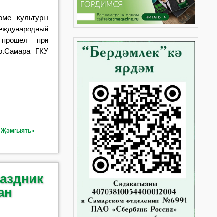
оме культуры
дународный
 прошел при
о.Самара, ГКУ
,
Җәмгыять ▪
раздник
ан