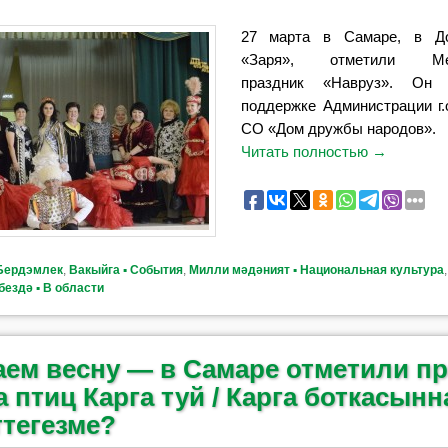
27 марта в Самаре, в Д
«Заря», отметили Меж
праздник «Навруз». Он
поддержке Администрации г.
СО «Дом дружбы народов».
Читать полностью
→
Бердэмлек
,
Вакыйга ▪ События
,
Милли мәдәният ▪ Национальная культура
бездә ▪ В области
аем весну — в Самаре отметили п
 птиц Карга туй / Карга боткасынн
ттегезме?