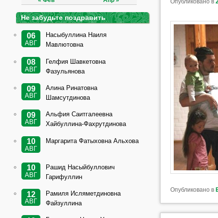
« Фев
Апр »
Опубликовано в
Не забудьте поздравить
Насыбуллина Наиля
06
АВГ
Мавлютовна
Гелфия Шавкетовна
08
АВГ
Фазульянова
Алина Ринатовна
09
АВГ
Шамсутдинова
Альфия Саитгалеевна
09
АВГ
Хайбуллина-Фахрутдинова
Маргарита Фатыховна Альхова
10
АВГ
Рашид Насыйбуллович
10
АВГ
Гарифуллин
Опубликовано в
Рамиля Исляметдиновна
12
АВГ
Файзуллина