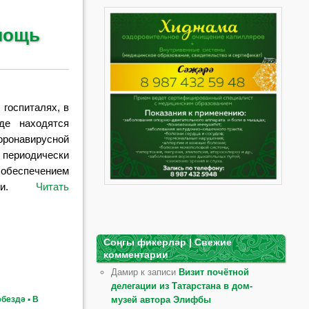
мощь
 госпиталях, в
де находятся
навирусной
периодически
беспечением
иями.
Читать
Соңгы фикерләр | Свежие
комментарии
Дамир к записи
Визит почётной
делегации из Татарстана в дом-
музей автора Элифбы
бездә ▪ В