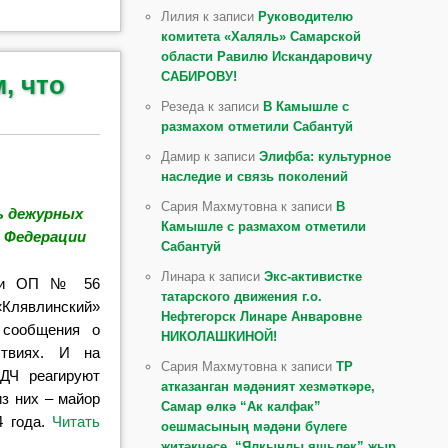
Лилия к записи
Руководителю
комитета «Халяль» Самарской
области Равилю Искандаровичу
САБИРОВУ!
, что
Резеда к записи
В Камышле с
размахом отметили Сабантуй
Дамир к записи
Элифба: культурное
наследие и связь поколений
Сария Махмутовна к записи
В
ь дежурных
Камышле с размахом отметили
 Федерации
Сабантуй
Линара к записи
Экс-активистке
сти ОП № 56
татарского движения г.о.
лявлинский»
Нефтегорск Линаре Анваровне
 сообщения о
НИКОЛАШКИНОЙ!
ствиях. И на
Сария Махмутовна к записи
ТР
 ДЧ реагируют
атказанган мәдәният хезмәткәре,
из них – майор
Самар өлкә “Ак калфак”
 года.
Читать
оешмасының мәдәни бүлеге
җитәкчесе, “Ялкынлы яшьлек” җыр,