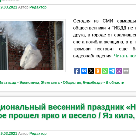
29.03.2021
Автор
Редактор
Сегодня из СМИ самарцы
общественники и ГИБДД не 
друга, в городе от сваливше
снега погибла женщина, а в
трамваи поставят еще б
видеонаблюдения.
Читать п
Икътисад ▪ Экономика
,
Җәмгыять ▪ Общество
,
Өлкәбездә ▪ В области
иональный весенний праздник «Н
е прошел ярко и весело / Яз килә,
29.03.2021
Автор
Редактор