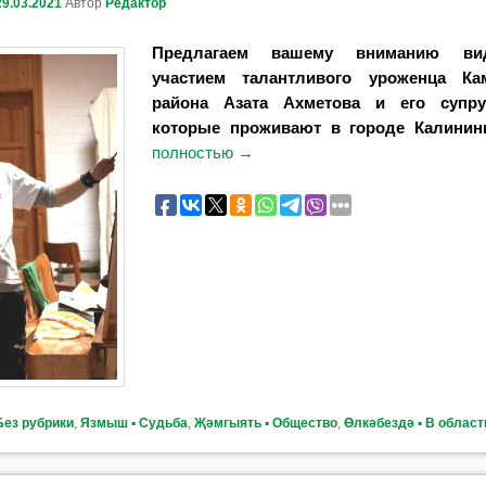
29.03.2021
Автор
Редактор
Предлагаем вашему вниманию ви
участием талантливого уроженца Ка
района Азата Ахметова и его супру
которые проживают в городе Калинин
полностью
→
Без рубрики
,
Язмыш ▪ Судьба
,
Җәмгыять ▪ Общество
,
Өлкәбездә ▪ В област