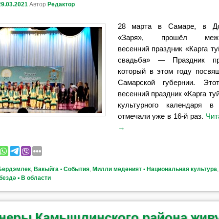
29.03.2021
Автор
Редактор
28 марта в Самаре, в Д
«Заря», прошёл межна
весенний праздник «Карга ту
свадьба» — Праздник пр
который в этом году посвя
Самарской губернии. Это
весенний праздник «Карга ту
культурного календаря в
отмечали уже в 16-й раз.
Чит
→
Бердэмлек
,
Вакыйга ▪ События
,
Милли мәдәният ▪ Национальная культура
бездә ▪ В области
неры Камышлинского района жив