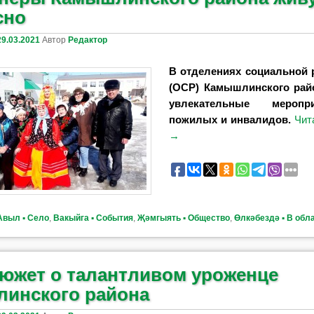
сно
29.03.2021
Автор
Редактор
В отделениях социальной 
(ОСР) Камышлинского рай
увлекательные мероп
пожилых и инвалидов.
Чит
→
Авыл ▪ Село
,
Вакыйга ▪ События
,
Җәмгыять ▪ Общество
,
Өлкәбездә ▪ В обл
южет о талантливом уроженце
инского района