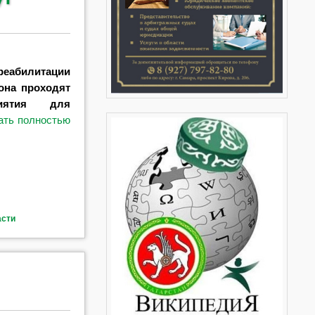
реабилитации
она проходят
риятия для
ать полностью
асти