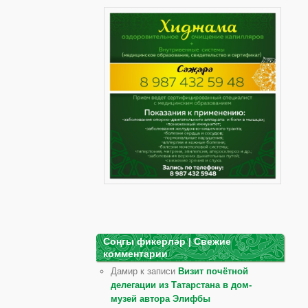
Соңгы фикерләр | Свежие
комментарии
Дамир к записи
Визит почётной
делегации из Татарстана в дом-
музей автора Элифбы