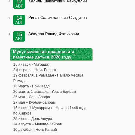
Халиль Шавкатович Хайруллин
12
АВГ
Ринат Салимжанович Сытдиков
14
АВГ
Абдулов Рашид Фатыхович
15
АВГ
Мусульманские праздники и
памятные даты в 2026 году
15 января - Ми’радж
2 февраля - Ночь Бараат
19 февраля, 1 Рамадан - Начало месяца
Рамадан
16 марта - Ночь Кадр.
20 марта, 1 шавваль - Ураза-байрам
26 мая – День Арафа
27 мая – Курбан-байрам
16 июня, 1 Мухаррама – Начало 1448 года
по Хиджре
25 июня – День Ашура
24 августа – Мавлид-байрам
10 декабря - Ночь Рагаиб