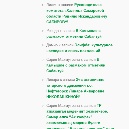
Лилия к записи
Руководителю
комитета «Халяль» Самарской
области Равилю Искандаровичу
САБИРОВУ!
Резеда к записи
В Камышле с
размахом отметили Сабантуй
Дамир к записи
Элифба: культурное
наследие и связь поколений
Сария Махмутовна к записи
В
Камышле с размахом отметили
Сабантуй
Линара к записи
Экс-активистке
татарского движения г.о.
Нефтегорск Линаре Анваровне
НИКОЛАШКИНОЙ!
Сария Махмутовна к записи
ТР
атказанган мәдәният хезмәткәре,
Самар өлкә “Ак калфак”
оешмасының мәдәни бүлеге
җитәкчесе, “Ялкынлы яшьлек” җыр,