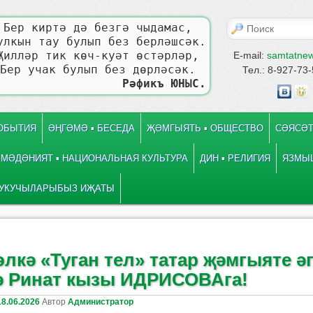
Поиск
Бер киртә дә безгә чыдамас,
улкын тау булып без берләшсәк.
Җилләр тик көч-куәт өстәрләр,
E-mail:
samtatne
Бер учак булып без дөрләсәк.
Тел.: 8-927-73
Рәфикъ ЮНЫС.
СОБЫТИЯ
ӘҢГӘМӘ ▪ БЕСЕДА
ҖӘМГЫЯТЬ ▪ ОБЩЕСТВО
СӘЯСӘТ
МӘДӘНИЯТ ▪ НАЦИОНАЛЬНАЯ КУЛЬТУРА
ДИН ▪ РЕЛИГИЯ
ЯЗМЫШ
УКУЧЫЛАРЫБЫЗ ИҖАТЫ
 записям
е
лкә «Туган тел» татар җәмгыяте ә
ә Ринат кызы ИДРИСОВАга!
18.06.2026
Автор
Администратор