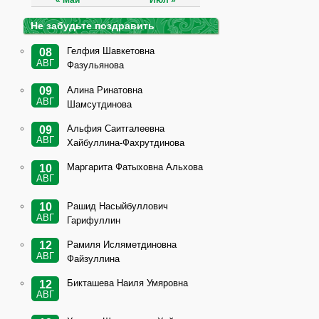
« Май
Июл »
Не забудьте поздравить
Гелфия Шавкетовна
08
АВГ
Фазульянова
Алина Ринатовна
09
АВГ
Шамсутдинова
Альфия Саитгалеевна
09
АВГ
Хайбуллина-Фахрутдинова
Маргарита Фатыховна Альхова
10
АВГ
Рашид Насыйбуллович
10
АВГ
Гарифуллин
Рамиля Исляметдиновна
12
АВГ
Файзуллина
Бикташева Наиля Умяровна
12
АВГ