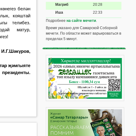
Магриб
20:28
 көнегез белән
Иша
22:33
улык, кояштай
Подробнее
на сайте мечети
.
ыгы телибез.
Время указано для Самарской Соборной
рдәй матур,
мечети. По области может варьироваться в
гез!
пределах 5 минут.
И.Г.Шәкүров,
атар җәмгыяте
президенты.