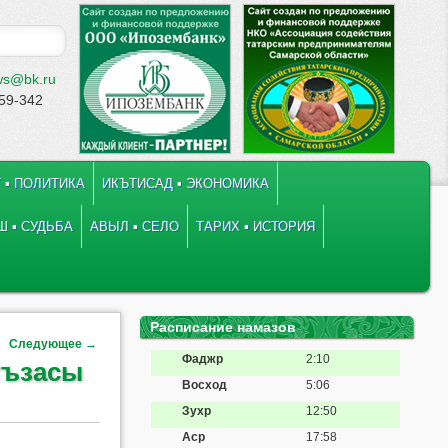
ws@bk.ru
-59-342
 ▪ ПОЛИТИКА
ИКЪТИСАД ▪ ЭКОНОМИКА
 ▪ СУДЬБА
АВЫЛ ▪ СЕЛО
ТАРИХ ▪ ИСТОРИЯ
Расписание намазов
Следующее
→
Фаджр
2:10
гъзасы
Восход
5:06
Зухр
12:50
Аср
17:58