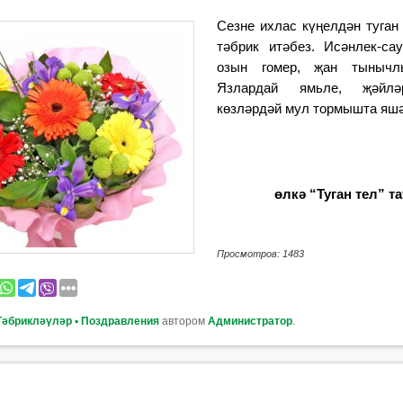
Сезне ихлас күңелдән туган
тәбрик итәбез. Исәнлек-са
озын гомер, җан тынычл
Язлардай ямьле, җәйлә
көзләрдәй мул тормышта яшә
өлкә “Туган тел” т
Просмотров: 1483
Тәбрикләүләр ▪ Поздравления
автором
Администратор
.