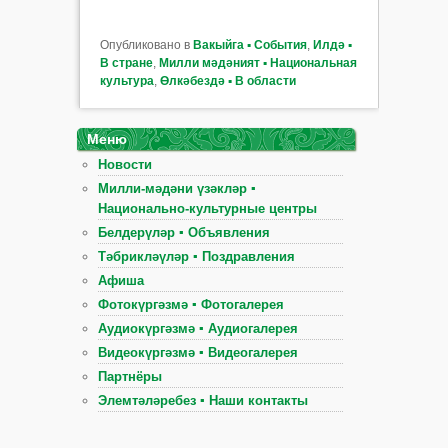
Опубликовано в
Вакыйга ▪ События
,
Илдә ▪
В стране
,
Милли мәдәният ▪ Национальная
культура
,
Өлкәбездә ▪ В области
Меню
Новости
Милли-мәдәни үзәкләр ▪
Национально-культурные центры
Белдерүләр ▪ Объявления
Тәбрикләүләр ▪ Поздравления
Афиша
Фотокүргәзмә ▪ Фотогалерея
Аудиокүргәзмә ▪ Аудиогалерея
Видеокүргәзмә ▪ Видеогалерея
Партнёры
Элемтәләребез ▪ Наши контакты