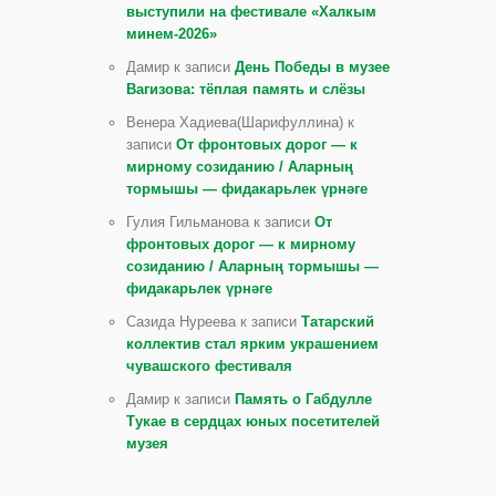
выступили на фестивале «Халкым
минем-2026»
Дамир к записи
День Победы в музее
Вагизова: тёплая память и слёзы
Венера Хадиева(Шарифуллина) к
записи
От фронтовых дорог — к
мирному созиданию / Аларның
тормышы — фидакарьлек үрнәге
Гулия Гильманова к записи
От
фронтовых дорог — к мирному
созиданию / Аларның тормышы —
фидакарьлек үрнәге
Сазида Нуреева к записи
Татарский
коллектив стал ярким украшением
чувашского фестиваля
Дамир к записи
Память о Габдулле
Тукае в сердцах юных посетителей
музея