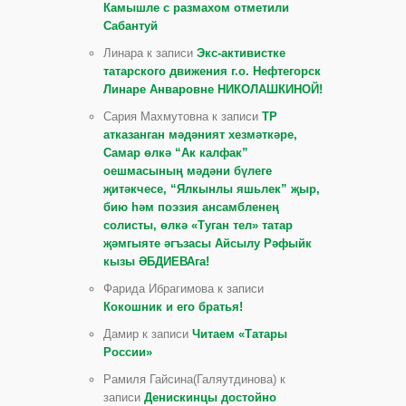
Камышле с размахом отметили
Сабантуй
Линара к записи
Экс-активистке
татарского движения г.о. Нефтегорск
Линаре Анваровне НИКОЛАШКИНОЙ!
Сария Махмутовна к записи
ТР
атказанган мәдәният хезмәткәре,
Самар өлкә “Ак калфак”
оешмасының мәдәни бүлеге
җитәкчесе, “Ялкынлы яшьлек” җыр,
бию һәм поэзия ансамбленең
солисты, өлкә «Туган тел» татар
җәмгыяте әгъзасы Айсылу Рәфыйк
кызы ӘБДИЕВАга!
Фарида Ибрагимова к записи
Кокошник и его братья!
Дамир к записи
Читаем «Татары
России»
Рамиля Гайсина(Галяутдинова) к
записи
Денискинцы достойно