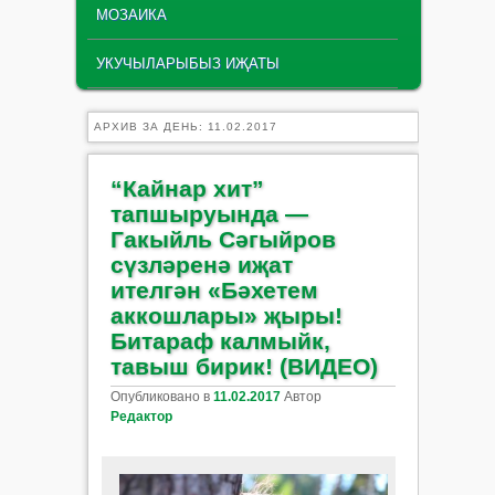
МОЗАИКА
УКУЧЫЛАРЫБЫЗ ИҖАТЫ
АРХИВ ЗА ДЕНЬ:
11.02.2017
“Кайнар хит”
тапшыруында —
Гакыйль Сәгыйров
сүзләренә иҗат
ителгән «Бәхетем
аккошлары» җыры!
Битараф калмыйк,
тавыш бирик! (ВИДЕО)
Опубликовано в
11.02.2017
Автор
Редактор