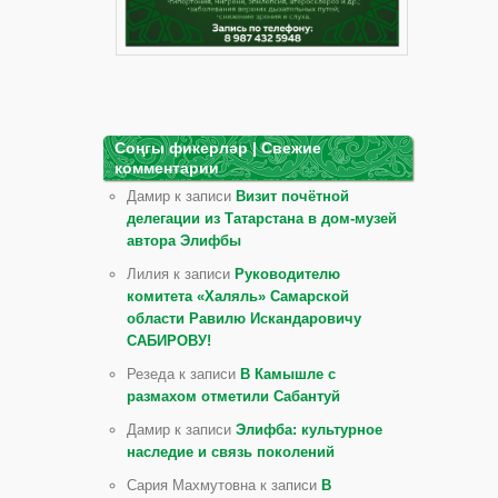
Соңгы фикерләр | Свежие
комментарии
Дамир к записи
Визит почётной
делегации из Татарстана в дом-музей
автора Элифбы
Лилия к записи
Руководителю
комитета «Халяль» Самарской
области Равилю Искандаровичу
САБИРОВУ!
Резеда к записи
В Камышле с
размахом отметили Сабантуй
Дамир к записи
Элифба: культурное
наследие и связь поколений
Сария Махмутовна к записи
В