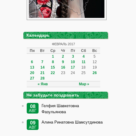
Календарь
ФЕВРАЛЬ 2017
Пн
Вт
Ср
Чт
Пт
Сб
Вс
1
2
3
4
5
6
7
8
9
10
11
12
13
14
15
16
17
18
19
20
21
22
23
24
25
26
27
28
« Янв
Мар »
Не забудьте поздравить
Гелфия Шавкетовна
08
АВГ
Фазульянова
Алина Ринатовна Шамсутдинова
09
АВГ