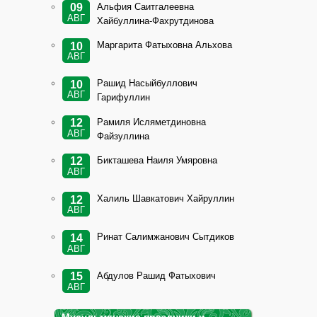
Альфия Саитгалеевна
09
АВГ
Хайбуллина-Фахрутдинова
Маргарита Фатыховна Альхова
10
АВГ
Рашид Насыйбуллович
10
АВГ
Гарифуллин
Рамиля Исляметдиновна
12
АВГ
Файзуллина
Бикташева Наиля Умяровна
12
АВГ
Халиль Шавкатович Хайруллин
12
АВГ
Ринат Салимжанович Сытдиков
14
АВГ
Абдулов Рашид Фатыхович
15
АВГ