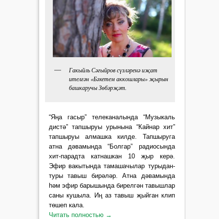
Гакыйль Сәгыйров сүзләренә иҗат
ителгән «Бәхетем аккошлары» җырын
башкаручы Зөбәрҗәт.
“Яңа гасыр” телеканалында “Музыкаль
дистә” тапшыруы урынына “Кайнар хит”
тапшыруы алмашка килде. Тапшыруга
атна дәвамында “Болгар” радиосында
хит-парадта катнашкан 10 җыр керә.
Эфир вакытында тамашачылар турыдан-
туры тавыш бирәләр. Атна дәвамында
һәм эфир барышында бирелгән тавышлар
саны кушыла. Иң аз тавыш җыйган клип
төшеп кала.
Читать полностью
→