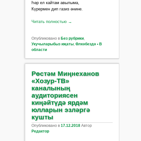
Һәр ел кайтам авылыма,
Күрермен дип газиз әнине.
Читать полностью
→
Опубликовано в
Без рубрики
,
Укучыларыбыз иҗаты
,
Өлкәбездә ▪ В
области
Рөстәм Миңнеханов
«Хозур-ТВ»
каналының
аудиториясен
киңәйтүдә ярдәм
юлларын эзләргә
кушты
Опубликовано в
17.12.2018
Автор
Редактор