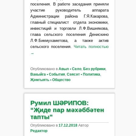
поселения. В работе заседания приняли
участие руководитель аппарата
Администрации района Г.Я.Какарова,
главный специалист отдела экономики,
инвестиций и торговли Л.Ф.Вишнякова,
глава сельского поселения Денискино
Л.Ф.Бикмухаметова, а также актив
сельского поселения.
Читать полностью
→
Опубликовано в
Авыл ▪ Село
,
Без рубрики
,
Вакыйга ▪ События
,
Сәясәт ▪ Политика
,
Җәмгыять ▪ Общество
Румил ШӘРИПОВ:
“Җиде пар мәхәббәтен
тапты”
Опубликовано в
17.12.2018
Автор
Редактор