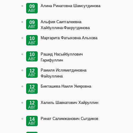
Алина Ринатовна Шамсутдинова
09
АВГ
Альфия Саитгалеевна
09
АВГ
Хайбуллина-Фахрутдинова
Маргарита Фатыховна Альхова
10
АВГ
Рашид Насыйбуллович
10
АВГ
Гарифуллин
Рамиля Исляметдиновна
12
АВГ
Файзуллина
Бикташева Наиля Умяровна
12
АВГ
Халиль Шавкатович Хайруллин
12
АВГ
Ринат Салимжанович Сытдиков
14
АВГ