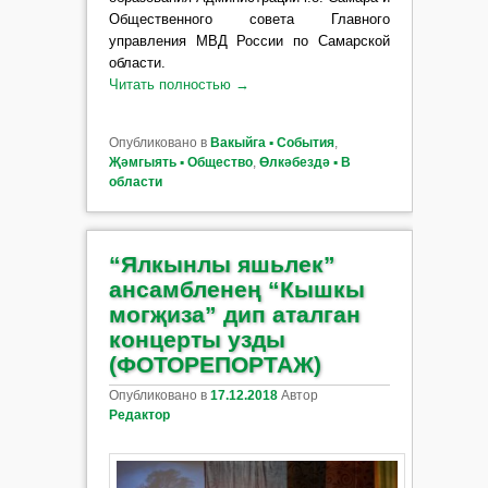
Общественного совета Главного
управления МВД России по Самарской
области.
Читать полностью
→
Опубликовано в
Вакыйга ▪ События
,
Җәмгыять ▪ Общество
,
Өлкәбездә ▪ В
области
“Ялкынлы яшьлек”
ансамбленең “Кышкы
могҗиза” дип аталган
концерты узды
(ФОТОРЕПОРТАЖ)
Опубликовано в
17.12.2018
Автор
Редактор