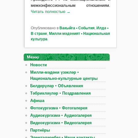
межконфессиональным отношениям
.
Читать полностью
→
Опубликовано в
Вакыйга ▪ События
,
Илдә ▪
В стране
,
Милли мәдәният ▪ Национальная
культура
Меню
Новости
Милли-мәдәни үзәкләр ▪
Национально-культурные центры
Белдерүләр ▪ Объявления
Тәбрикләүләр ▪ Поздравления
Афиша
Фотокүргәзмә ▪ Фотогалерея
Аудиокүргәзмә ▪ Аудиогалерея
Видеокүргәзмә ▪ Видеогалерея
Партнёры
Элемтәләребез ▪ Наши контакты