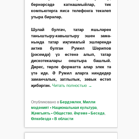
бер­нәрсәдә катнаш­мыйлар, тик
компьютерга яисә телефонга текәлеп
утыра бирәләр.
Шулай булгач, татар яшь­ләрен
таныштыру-ка­выш­тыру эшен за­ма­
нында татар иҗ­тимагый эш­ләрендә
актив бул­ган Румил Шәрипов
(рәсемдә) үз өстенә алып, та­тар
дискотекалары оеш­тыра башлый.
Дөрес, төрле фор­матта алар элек тә
үтә иде. Ә Румил аларга ниндидер
заман­чалык, затлылык, зәвык өстәп
җибәргән.
Читать полностью
→
Опубликовано в
Бердэмлек
,
Милли
мәдәният ▪ Национальная культура
,
Җәмгыять ▪ Общество
,
Әңгәмә ▪ Беседа
,
Өлкәбездә ▪ В области