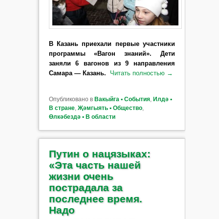
В Казань приехали первые участники
программы «Вагон знаний». Дети
заняли 6 вагонов из 9 направления
Самара — Казань.
Читать полностью
→
Опубликовано в
Вакыйга ▪ События
,
Илдә ▪
В стране
,
Җәмгыять ▪ Общество
,
Өлкәбездә ▪ В области
Путин о нацязыках:
«Эта часть нашей
жизни очень
пострадала за
последнее время.
Надо