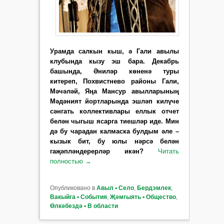
Урамда салкын кыш, ә Гали авылы
клубында кызу эш бара. Декабрь
башында, Әниләр көненә туры
китереп, Похвистнево районы Гали,
Мәчәләй, Яңа Мансур авылларының
Мәдәният йортларында эшләп килүче
сәнгать коллективлары еллык отчет
белән чыгыш ясарга тиешләр иде. Мин
дә бу чарадан калмаска булдым әле –
кызык бит, бу юлы нәрсә белән
гаҗәпләндерерләр икән?
Читать
полностью
→
Опубликовано в
Авыл ▪ Село
,
Бердэмлек
,
Вакыйга ▪ События
,
Җәмгыять ▪ Общество
,
Өлкәбездә ▪ В области