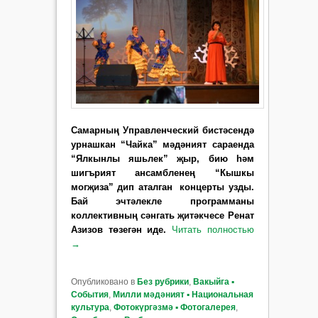
Самарның Управлен­че­ский бистәсендә
урнашкан “Чай­ка” мәдәният сараенда
“Ял­кынлы яшьлек” җыр, бию һәм
шигърият ансамбленең “Кышкы
могҗиза” дип аталган концерты узды.
Бай эчтәлекле про­грамманы
коллективның сәнгать җитәкчесе Ренат
Ази­зов төзегән иде.
Читать полностью
→
Опубликовано в
Без рубрики
,
Вакыйга ▪
События
,
Милли мәдәният ▪ Национальная
культура
,
Фотокүргәзмә ▪ Фотогалерея
,