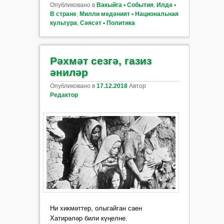
Опубликовано в
Вакыйга ▪ События
,
Илдә ▪
В стране
,
Милли мәдәният ▪ Национальная
культура
,
Сәясәт ▪ Политика
Рәхмәт сезгә, газиз
әниләр
Опубликовано в
17.12.2018
Автор
Редактор
Ни хикмәттер, олыгайган саен
Хатирәләр били күңелне.