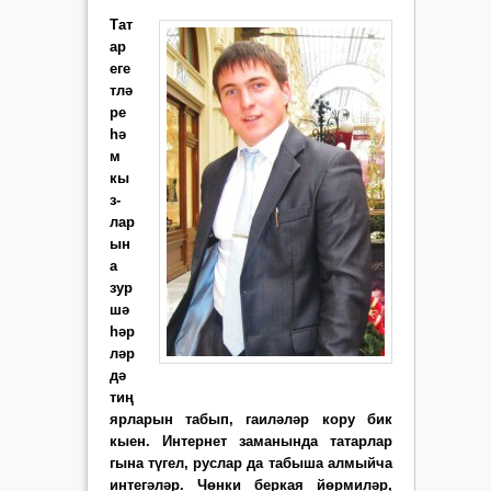
Тат
ар
еге
тлә
ре
һә
м
кы
з­
лар
ын
а
зур
шә
һәр
ләр
дә
тиң
ярларын табып, гаиләләр кору бик
кыен. Интернет заманында татарлар
гына түгел, руслар да табыша алмыйча
интегәләр. Чөнки беркая йөрмиләр,