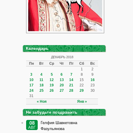
Календарь
ДЕКАБРЬ 2018
Пн
Вт
Ср
Чт
Пт
Сб
Вс
1
2
3
4
5
6
7
8
9
10
11
12
13
14
15
16
17
18
19
20
21
22
23
24
25
26
27
28
29
30
31
« Ноя
Янв »
Не забудьте поздравить
Гелфия Шавкетовна
08
АВГ
Фазульянова