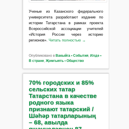
Ученые из Казанского федерального
университета разработают издание по
истории Татарстана в рамках проекта
Всероссийской ассоциации учителей
«История России через историю
регионов».
Читать полностью
→
Опубликовано в
Вакыйга ▪ События
,
Илдә ▪
В стране
,
Җәмгыять ▪ Общество
70% городских и 85%
сельских татар
Татарстана в качестве
родного языка
признают татарский /
Шәһәр татарларының
– 68, авылда
яшәүчеләрнең 87