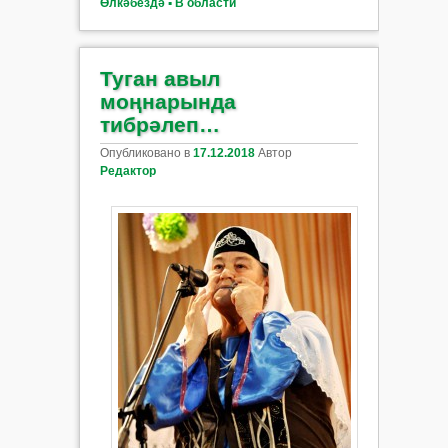
Өлкәбездә ▪ В области
Туган авыл
моңнарында
тибрәлеп…
Опубликовано в
17.12.2018
Автор
Редактор