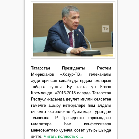
Татарстан Президенты Рөстәм
Миңнеханов «Хозур-ТВ» телеканалы
аудиториясен киңәйтүдә ярдәм юлларын
табарга кушты. Бу хакта ул Казан
Кремлендә «2016-2018 еларда Татарстан
Республикасында дәүләт милли сәясәтен
гамәлгә ашыру нәтиҗәләре һәм алдагы
өч елга өстенлекле бурычлар турында»
темасына ТР Президенты каршындагы
милләтара һәм конфессияара
мөнәсәбәтләр буенча совет утырышында
әйтте.
Читать полностью
→