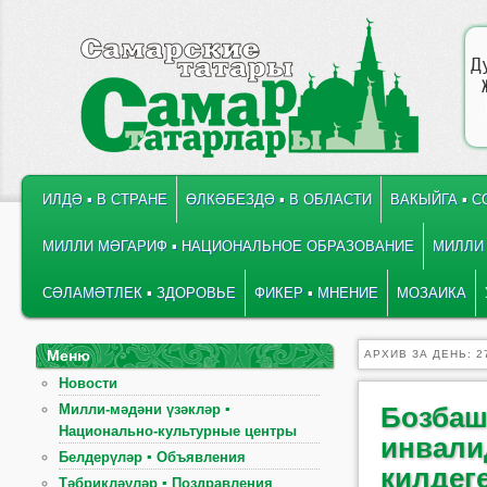
Д
ГЛАВНОЕ МЕНЮ
ПЕРЕЙТИ К ОСНОВНОМУ СОДЕРЖИМОМУ
ПЕРЕЙТИ К ДОПОЛНИТЕЛЬНОМУ СОДЕРЖИМОМУ
ИЛДӘ ▪ В СТРАНЕ
ӨЛКӘБЕЗДӘ ▪ В ОБЛАСТИ
ВАКЫЙГА ▪ 
МИЛЛИ МӘГАРИФ ▪ НАЦИОНАЛЬНОЕ ОБРАЗОВАНИЕ
МИЛЛИ 
СӘЛАМӘТЛЕК ▪ ЗДОРОВЬЕ
ФИКЕР ▪ МНЕНИЕ
МОЗАИКА
Меню
АРХИВ ЗА ДЕНЬ:
2
Новости
Милли-мәдәни үзәкләр ▪
Бозбаш
Национально-культурные центры
инвали
Белдерүләр ▪ Объявления
килдег
Тәбрикләүләр ▪ Поздравления