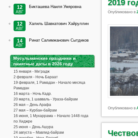
2019 го
Бикташева Наиля Умяровна
12
АВГ
Опубликовано в
Халиль Шавкатович Хайруллин
12
АВГ
Ринат Салимжанович Сытдиков
14
АВГ
Мусульманские праздники и
памятные даты в 2026 году
15 января - Ми’радж
2 февраля - Ночь Бараат
19 февраля, 1 Рамадан - Начало месяца
Рамадан
16 марта - Ночь Кадр.
20 марта, 1 шавваль - Ураза-байрам
26 мая – День Арафа
Опубликовано в
27 мая – Курбан-байрам
16 июня, 1 Мухаррама – Начало 1448 года
по Хиджре
25 июня – День Ашура
Чество
24 августа – Мавлид-байрам