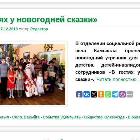
ях у новогодней сказки»
27.12.2018
Автор
Редактор
В
отделении социальной р
села Камышла прове
новогодний утренник для
детства, детей-инвали
сотрудников «В гостях 
сказки».
Читать полностью
Авыл ▪ Село
,
Вакыйга ▪ События
,
Җәмгыять ▪ Общество
,
Өлкәбездә ▪ В обл