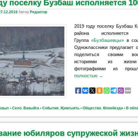
ду поселку Бузбаш исполняется 10
27.12.2018
Автор
Редактор
2019 году поселку Бузбаш 
района исполняется
Группа
«Бузбашевцы»
в со
Одноклассники предлагает 
поделиться своими восп
историями из жизни
фотографиями из прошло
полностью
→
Авыл ▪ Село
,
Вакыйга ▪ События
,
Җәмгыять ▪ Общество
,
Өлкәбездә ▪ В обл
вание юбиляров супружеской жиз