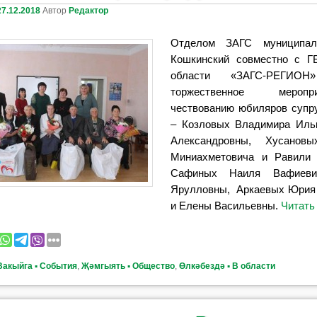
27.12.2018
Автор
Редактор
Отделом ЗАГС муниципал
Кошкинский совместно с Г
области «ЗАГС-РЕГИОН
торжественное меро
чествованию юбиляров супр
– Козловых Владимира Иль
Александровны, Хусанов
Миниахметовича и Равили 
Сафиных Наиля Вафиев
Ярулловны, Аркаевых Юрия
и Елены Васильевны.
Читать
Вакыйга ▪ События
,
Җәмгыять ▪ Общество
,
Өлкәбездә ▪ В области