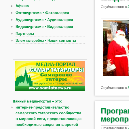
Афиша
Опубликовано в
Фотокүргәзмә ▪ Фотогалерея
Аудиокүргәзмә ▪ Аудиогалерея
Видеокүргәзмә ▪ Видеогалерея
Партнёры
Элемтәләребез ▪ Наши контакты
Опубликовано в
Данный медиа-портал – это:
интернет-представительство
Програ
самарского татарского сообщества
меропр
в мировой сети, предоставляющее
необходимые сведения широкой
Опубликовано в