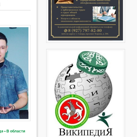
в
ә ▪ В области