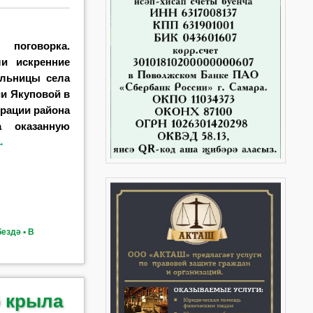
поговорка.
и искренние
тельницы
села
ии Якуповой в
рации района
а оказанную
→
ездә ▪ В
о крыла