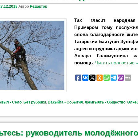
27.12.2018
Автор
Редактор
Так гласит народная 
Примером тому послужил
слова благодарности жи
Татарский Байтуган Зульф
адрес
сотрудника админист
Анвара Галимулли
на з
помощь.
Читать полностью
Авыл ▪ Село
,
Без рубрики
,
Вакыйга ▪ События
,
Җәмгыять ▪ Общество
,
Өлкәб
ьтесь: руководитель молодёжног