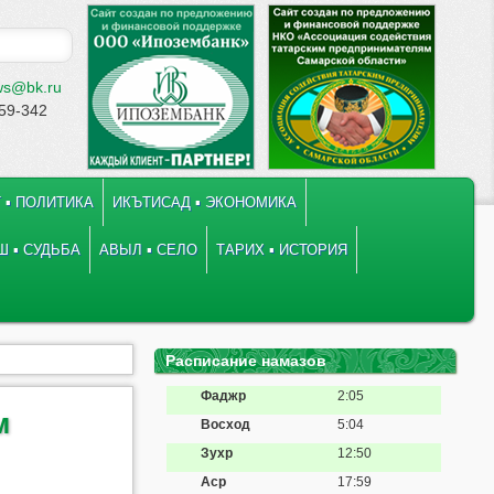
ws@bk.ru
-59-342
 ▪ ПОЛИТИКА
ИКЪТИСАД ▪ ЭКОНОМИКА
 ▪ СУДЬБА
АВЫЛ ▪ СЕЛО
ТАРИХ ▪ ИСТОРИЯ
Расписание намазов
Фаджр
2:05
м
Восход
5:04
Зухр
12:50
Аср
17:59