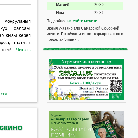
Магриб
20:30
Иша
22:36
п моңсуланып
Подробнее
на сайте мечети
.
күз салсам,
Время указано для Самарской Соборной
мечети. По области может варьироваться в
ар кызы кереп
пределах 5 минут.
җиза, шатлык
рсең!
Читать
асти
скино