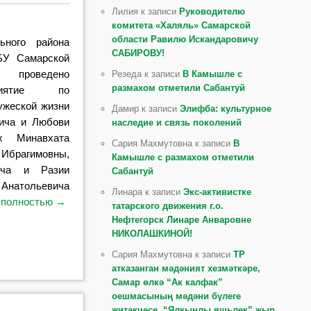
Лилия к записи
Руководителю
комитета «Халяль» Самарской
области Равилю Искандаровичу
ьного района
САБИРОВУ!
БУ Самарской
» проведено
Резеда к записи
В Камышле с
размахом отметили Сабантуй
приятие по
ужеской жизни
Дамир к записи
Элифба: культурное
ича и Любови
наследие и связь поколений
ых Минавхата
Сария Махмутовна к записи
В
Ибрагимовны,
Камышле с размахом отметили
ича и Разии
Сабантуй
 Анатольевича
Линара к записи
Экс-активистке
 полностью
→
татарского движения г.о.
Нефтегорск Линаре Анваровне
НИКОЛАШКИНОЙ!
Сария Махмутовна к записи
ТР
атказанган мәдәният хезмәткәре,
Самар өлкә “Ак калфак”
оешмасының мәдәни бүлеге
җитәкчесе, “Ялкынлы яшьлек” җыр,