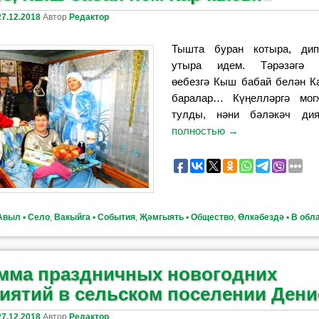
27.12.2018
Автор
Редактор
Тышта буран котыра, ди
утыра идем. Тәрәзәгә 
өебезгә Кыш бабай белән К
баралар… Күңелләргә мог
тулды, нәни бәләкәч дия
полностью
→
Авыл ▪ Село
,
Вакыйга ▪ События
,
Җәмгыять ▪ Общество
,
Өлкәбездә ▪ В обл
мма праздничных новогодних
иятий в сельском поселении Дени
27.12.2018
Автор
Редактор