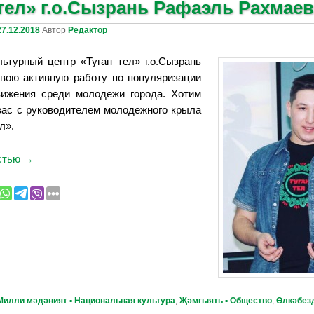
 тел» г.о.Сызрань Рафаэль Рахмае
27.12.2018
Автор
Редактор
льтурный центр «Туган тел» г.о.Сызрань
вою активную работу по популяризации
вижения среди молодежи города.
Хотим
вас с руководителем молодежного крыла
л».
остью
→
Милли мәдәният ▪ Национальная культура
,
Җәмгыять ▪ Общество
,
Өлкәбезд