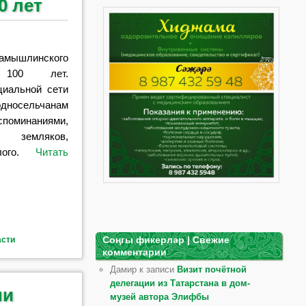
0 лет
Камышлинского
 100 лет.
циальной сети
односельчанам
оминаниями,
 земляков,
го.
Читать
Соңгы фикерләр | Свежие
асти
комментарии
Дамир к записи
Визит почётной
делегации из Татарстана в дом-
ни
музей автора Элифбы