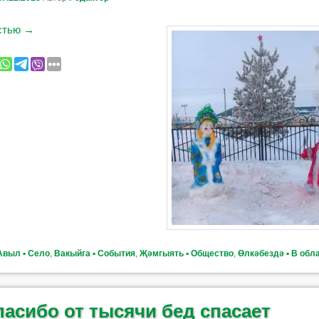
остью
→
Авыл ▪ Село
,
Вакыйга ▪ События
,
Җәмгыять ▪ Общество
,
Өлкәбездә ▪ В обл
пасибо от тысячи бед спасает