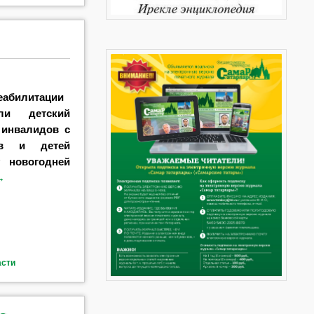
еабилитации
ли детский
 инвалидов с
дов и детей
у новогодней
→
асти