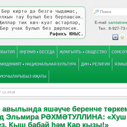
Поиск
Бер киртә дә безгә чыдамас,
улкын тау булып без берләшсәк.
Җилләр тик көч-куәт өстәрләр,
E-mail:
samtatne
Бер учак булып без дөрләсәк.
Тел.: 8-927-73
Рәфикъ ЮНЫС.
СОБЫТИЯ
ӘҢГӘМӘ ▪ БЕСЕДА
ҖӘМГЫЯТЬ ▪ ОБЩЕСТВО
СӘЯСӘТ
МӘДӘНИЯТ ▪ НАЦИОНАЛЬНАЯ КУЛЬТУРА
ДИН ▪ РЕЛИГИЯ
ЯЗМЫШ
УКУЧЫЛАРЫБЫЗ ИҖАТЫ
7.12.2018
 авылында яшәүче беренче төрке
д Эльмира РӘХМӘТУЛЛИНА: «Хуш
ез, Кыш бабай һәм Кар кызы!»