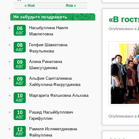
« Ноя
Янв »
Не забудьте поздравить
«В гост
Насыбуллина Наиля
06
Опубликовано в
АВГ
Мавлютовна
Гелфия Шавкетовна
08
АВГ
Фазульянова
Алина Ринатовна
09
АВГ
Шамсутдинова
Альфия Саитгалеевна
09
АВГ
Хайбуллина-Фахрутдинова
Маргарита Фатыховна Альхова
10
АВГ
Рашид Насыйбуллович
10
Опубликовано в
АВГ
Гарифуллин
Рамиля Исляметдиновна
12
АВГ
Файзуллина