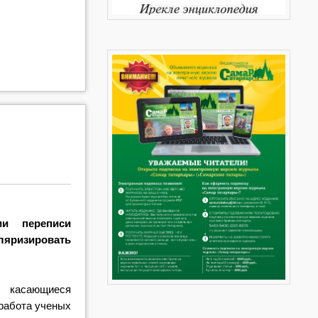
и переписи
ляризировать
 касающиеся
 работа ученых