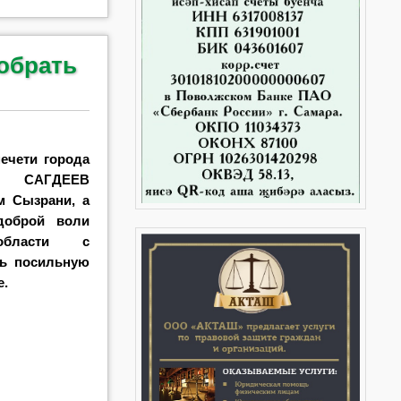
обрать
ечети города
ат САГДЕЕВ
м Сызрани, а
доброй воли
области с
ть посильную
е.