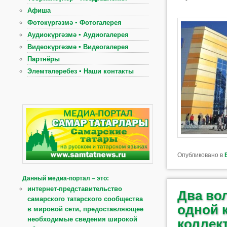
Афиша
Фотокүргәзмә ▪ Фотогалерея
Аудиокүргәзмә ▪ Аудиогалерея
Видеокүргәзмә ▪ Видеогалерея
Партнёры
Элемтәләребез ▪ Наши контакты
Опубликовано в
Данный медиа-портал – это:
интернет-представительство
Два во
самарского татарского сообщества
одной 
в мировой сети, предоставляющее
необходимые сведения широкой
коллек