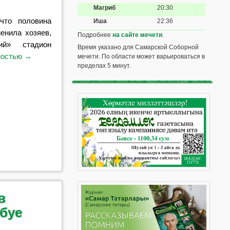
Магриб
20:30
что половина
Иша
22:36
енила хозяев,
Подробнее
на сайте мечети
.
ий» стадион
Время указано для Самарской Соборной
ностью
→
мечети. По области может варьироваться в
пределах 5 минут.
в
 буе