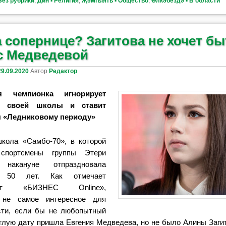
Без рубрики
,
Дин ▪ Религия
,
Җәмгыять ▪ Общество
,
Өлкәбездә ▪ В области
 сопернице? Загитова не хочет бы
с Медведевой
29.09.2020
Автор
Редактор
я чемпионка игнорирует
я своей школы и ставит
 «Ледниковому периоду»
кола «Самбо-70», в которой
 спортсмены группы Этери
, накануне отпраздновала
50 лет. Как отмечает
дент «БИЗНЕС Online»,
 не самое интересное для
сти, если бы не любопытный
углую дату пришла Евгения Медведева, но не было Алины Заги