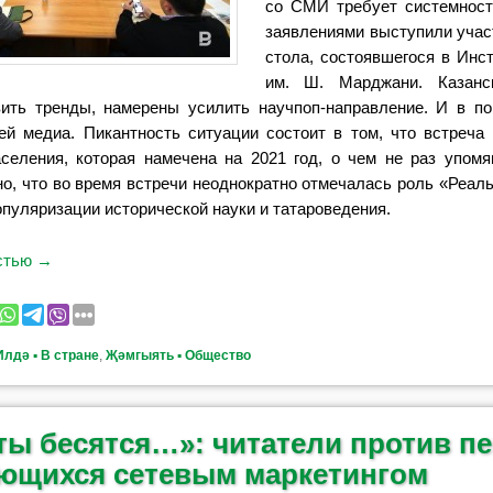
со СМИ требует системнос
заявлениями выступили учас
стола, состоявшегося в Инс
им. Ш. Марджани. Казанск
ить тренды, намерены усилить научпоп-направление. И в п
ей медиа. Пикантность ситуации состоит в том, что встреча
селения, которая намечена на 2021 год, о чем не раз упомя
о, что во время встречи неоднократно отмечалась роль «Реал
опуляризации исторической науки и татароведения.
остью
→
Илдә ▪ В стране
,
Җәмгыять ▪ Общество
ты бесятся…»: читатели против пе
ющихся сетевым маркетингом