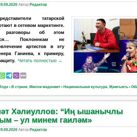
29.09.2020
Автор
Редактор
едставители татарской
тают в сетевом маркетинге.
 разговоры об этом
ются… Поклоннкам не
овлечение артистов в эту
нера Ганиева, к примеру,
защиту.
Читать полностью
→
Илдә ▪ В стране
,
Милли мәдәният ▪ Национальная культура
,
Җәмгыять ▪ Об
әт Хәлиуллов: “Иң ышанычлы
ым – ул минем гаиләм»
29.09.2020
Автор
Редактор