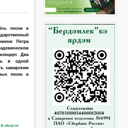
бль песни и
ударственный
имени Петра
кадемическом
 концерт.
Два
ись в одной
ть самарским
ных песен и
 В области