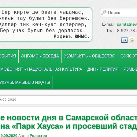
Поиск
Бер киртә дә безгә чыдамас,
улкын тау булып без берләшсәк.
Җилләр тик көч-куәт өстәрләр,
E-mail:
samtatne
Бер учак булып без дөрләсәк.
Тел.: 8-927-73
Рәфикъ ЮНЫС.
СОБЫТИЯ
ӘҢГӘМӘ ▪ БЕСЕДА
ҖӘМГЫЯТЬ ▪ ОБЩЕСТВО
СӘЯСӘТ
МӘДӘНИЯТ ▪ НАЦИОНАЛЬНАЯ КУЛЬТУРА
ДИН ▪ РЕЛИГИЯ
ЯЗМЫШ
УКУЧЫЛАРЫБЫЗ ИҖАТЫ
9.09.2020
е новости дня в Самарской област
на «Парк Хауса» и просевший ста
29.09.2020
Автор
Редактор