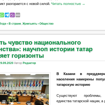
кт разгорается с новой силой.
Читать полностью
→
Илдә ▪ В стране
,
Җәмгыять ▪ Общество
ть чувство национального
нства»: научпоп истории татар
яет горизонты
29.09.2020
Автор
Редактор
В Казани в преддвери
населения намерены попу
татарскую историю
Существуют проблемы,
единства татарской нации, а