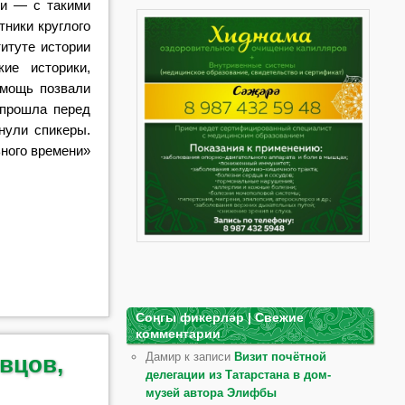
ти — с такими
тники круглого
титуте истории
ие историки,
омощь позвали
 прошла перед
нули спикеры.
ьного времени»
Соңгы фикерләр | Свежие
комментарии
Дамир к записи
Визит почётной
вцов,
делегации из Татарстана в дом-
музей автора Элифбы