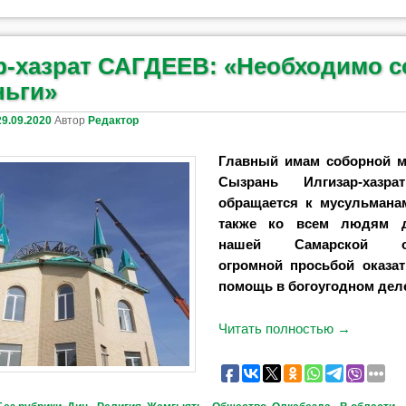
р-хазрат САГДЕЕВ: «Необходимо с
ньги»
29.09.2020
Автор
Редактор
Главный имам соборной м
Сызрань Илгизар-хазр
обращается к мусульмана
также ко всем людям 
нашей Самарской 
огромной просьбой оказа
помощь в богоугодном дел
Читать полностью
→