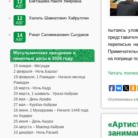
Бикташева Наиля Умяровна
12
АВГ
Халиль Шавкатович Хайруллин
12
АВГ
пытаясь улов
Ринат Салимжанович Сытдиков
14
представител
АВГ
переписью на
Примечательн
Мусульманские праздники и
на поприще п
памятные даты в 2026 году
15 января - Ми’радж
2 февраля - Ночь Бараат
Читать полн
19 февраля, 1 Рамадан - Начало месяца
Рамадан
16 марта - Ночь Кадр.
20 марта, 1 шавваль - Ураза-байрам
26 мая – День Арафа
Опубликовано в
27 мая – Курбан-байрам
16 июня, 1 Мухаррама – Начало 1448 года
по Хиджре
25 июня – День Ашура
«Артис
24 августа – Мавлид-байрам
занима
10 декабря - Ночь Рагаиб