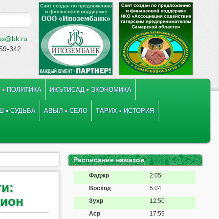
ws@bk.ru
-59-342
 ▪ ПОЛИТИКА
ИКЪТИСАД ▪ ЭКОНОМИКА
 ▪ СУДЬБА
АВЫЛ ▪ СЕЛО
ТАРИХ ▪ ИСТОРИЯ
Расписание намазов
Фаджр
2:05
и:
Восход
5:04
дион
Зухр
12:50
Аср
17:59