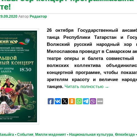
те!
29.09.2020
Автор
Редактор
26 октября Государственный ансам
танца Республики Татарстан и Гос
Волжский русский народный хор 
Милославова проведут в Самарском а
театре оперы и балета совместный
волжских коллектива объединил
концертной программе, чтобы показа
зрителям красоту и величие народ
танцев.
Читать полностью
→
Вакыйга ▪ События
,
Милли мәдәният ▪ Национальная культура
,
Өлкәбездә ▪