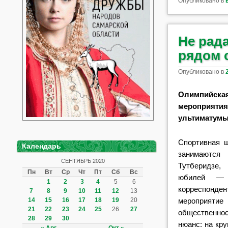
Опубликовано в
Не рада
рядом 
Опубликовано в
Олимпийска
мероприяти
ультиматумы
Спортивная ш
Календарь
занимаются
СЕНТЯБРЬ 2020
Тутберидзе
Пн
Вт
Ср
Чт
Пт
Сб
Вс
юбилей — 
1
2
3
4
5
6
корреспон
7
8
9
10
11
12
13
мероприятие
14
15
16
17
18
19
20
21
22
23
24
25
26
27
общественно
28
29
30
нюанс: на кр