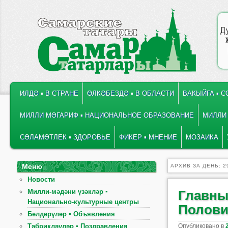
Д
ГЛАВНОЕ МЕНЮ
ПЕРЕЙТИ К ОСНОВНОМУ СОДЕРЖИМОМУ
ПЕРЕЙТИ К ДОПОЛНИТЕЛЬНОМУ СОДЕРЖИМОМУ
ИЛДӘ ▪ В СТРАНЕ
ӨЛКӘБЕЗДӘ ▪ В ОБЛАСТИ
ВАКЫЙГА ▪ 
МИЛЛИ МӘГАРИФ ▪ НАЦИОНАЛЬНОЕ ОБРАЗОВАНИЕ
МИЛЛИ 
СӘЛАМӘТЛЕК ▪ ЗДОРОВЬЕ
ФИКЕР ▪ МНЕНИЕ
МОЗАИКА
Меню
АРХИВ ЗА ДЕНЬ:
2
Новости
Милли-мәдәни үзәкләр ▪
Главны
Национально-культурные центры
Полови
Белдерүләр ▪ Объявления
Опубликовано в
Тәбрикләүләр ▪ Поздравления