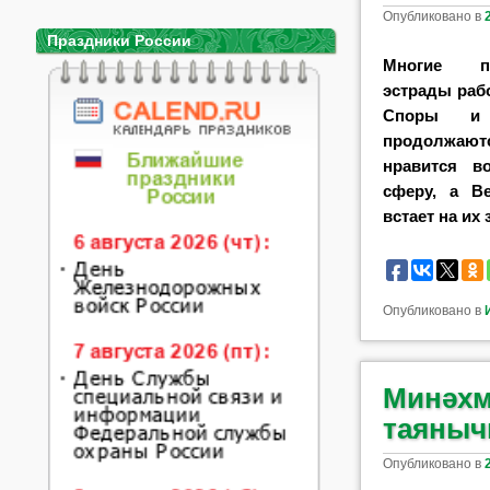
Опубликовано в
Праздники России
Многие пр
эстрады рабо
Споры и
продолжа
нравится в
сферу, а Ве
встает на их 
Опубликовано в
Минәхм
таяныч
Опубликовано в