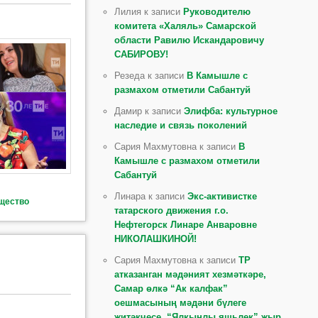
Лилия к записи
Руководителю
комитета «Халяль» Самарской
области Равилю Искандаровичу
САБИРОВУ!
Резеда к записи
В Камышле с
размахом отметили Сабантуй
Дамир к записи
Элифба: культурное
наследие и связь поколений
Сария Махмутовна к записи
В
Камышле с размахом отметили
Сабантуй
Линара к записи
Экс-активистке
щество
татарского движения г.о.
Нефтегорск Линаре Анваровне
НИКОЛАШКИНОЙ!
Сария Махмутовна к записи
ТР
атказанган мәдәният хезмәткәре,
Самар өлкә “Ак калфак”
оешмасының мәдәни бүлеге
җитәкчесе, “Ялкынлы яшьлек” җыр,