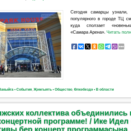
Сегодня самарцы узнали, 
популярного в городе ТЦ см
куда сползает «новеньк
«Самара Арена».
Читать пол
Вакыйга ▪ События
,
Җәмгыять ▪ Общество
,
Өлкәбездә ▪ В области
лжских коллектива объединились 
концертной программе! / Ике Идел
тивы бер концерт программасына