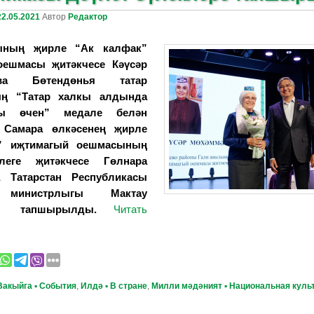
22.05.2021
Автор
Редактор
ының җирле “Ак калфак”
оешмасы җитәкчесе Кәүсәр
ова Бөтендөнья татар
ың “Татар халкы алдында
ры өчен” медале белән
. Самара өлкәсенең җирле
” иҗтимагый оешмасының
леге җитәкчесе Гөлнара
а Татарстан Республикасы
 министрлыгы Мактау
ы тапшырылды.
Читать
Вакыйга ▪ События
,
Илдә ▪ В стране
,
Милли мәдәният ▪ Национальная куль