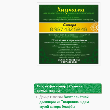
Соңгы фикерләр | Свежие
комментарии
Дамир к записи
Визит почётной
делегации из Татарстана в дом-
музей автора Элифбы