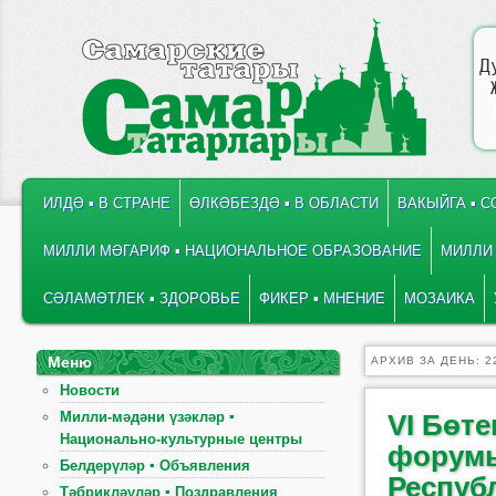
Д
ГЛАВНОЕ МЕНЮ
ПЕРЕЙТИ К ОСНОВНОМУ СОДЕРЖИМОМУ
ПЕРЕЙТИ К ДОПОЛНИТЕЛЬНОМУ СОДЕРЖИМОМУ
ИЛДӘ ▪ В СТРАНЕ
ӨЛКӘБЕЗДӘ ▪ В ОБЛАСТИ
ВАКЫЙГА ▪ 
МИЛЛИ МӘГАРИФ ▪ НАЦИОНАЛЬНОЕ ОБРАЗОВАНИЕ
МИЛЛИ 
СӘЛАМӘТЛЕК ▪ ЗДОРОВЬЕ
ФИКЕР ▪ МНЕНИЕ
МОЗАИКА
Меню
АРХИВ ЗА ДЕНЬ:
2
Новости
Милли-мәдәни үзәкләр ▪
VI Бөт
Национально-культурные центры
форумы
Белдерүләр ▪ Объявления
Респуб
Тәбрикләүләр ▪ Поздравления