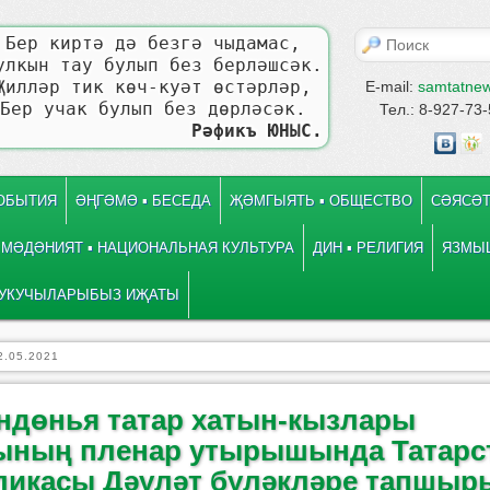
Поиск
Бер киртә дә безгә чыдамас,
улкын тау булып без берләшсәк.
Җилләр тик көч-куәт өстәрләр,
E-mail:
samtatne
Бер учак булып без дөрләсәк.
Тел.: 8-927-73
Рәфикъ ЮНЫС.
СОБЫТИЯ
ӘҢГӘМӘ ▪ БЕСЕДА
ҖӘМГЫЯТЬ ▪ ОБЩЕСТВО
СӘЯСӘТ
МӘДӘНИЯТ ▪ НАЦИОНАЛЬНАЯ КУЛЬТУРА
ДИН ▪ РЕЛИГИЯ
ЯЗМЫШ
УКУЧЫЛАРЫБЫЗ ИҖАТЫ
2.05.2021
ендөнья татар хатын-кызлары
ның пленар утырышында Татарс
ликасы Дәүләт бүләкләре тапшы