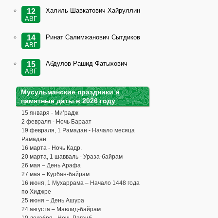
Халиль Шавкатович Хайруллин
12
АВГ
Ринат Салимжанович Сытдиков
14
АВГ
Абдулов Рашид Фатыхович
15
АВГ
Мусульманские праздники и
памятные даты в 2026 году
15 января - Ми’радж
2 февраля - Ночь Бараат
19 февраля, 1 Рамадан - Начало месяца
Рамадан
16 марта - Ночь Кадр.
20 марта, 1 шавваль - Ураза-байрам
26 мая – День Арафа
27 мая – Курбан-байрам
16 июня, 1 Мухаррама – Начало 1448 года
по Хиджре
25 июня – День Ашура
24 августа – Мавлид-байрам