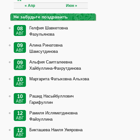
« Апр
Июн »
Не забудьте поздравить
Гелфия Шавкетовна
08
АВГ
Фазульянова
Алина Ринатовна
09
АВГ
Шамсутдинова
Альфия Саитгалеевна
09
АВГ
Хайбуллина-Фахрутдинова
Маргарита Фатыховна Альхова
10
АВГ
Рашид Насыйбуллович
10
АВГ
Гарифуллин
Рамиля Исляметдиновна
12
АВГ
Файзуллина
Бикташева Наиля Умяровна
12
АВГ