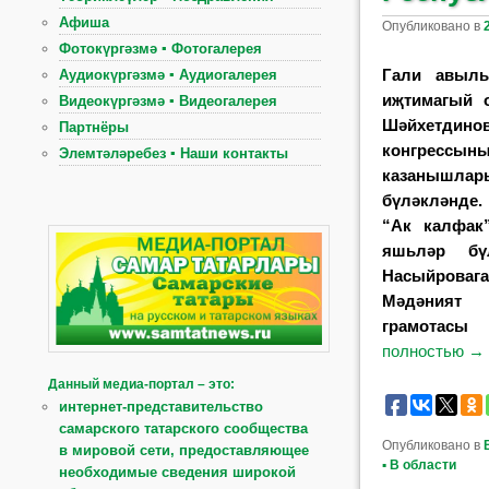
Афиша
Опубликовано в
Фотокүргәзмә ▪ Фотогалерея
Гали авыл
Аудиокүргәзмә ▪ Аудиогалерея
иҗтимагый 
Видеокүргәзмә ▪ Видеогалерея
Шәйхетдин
Партнёры
конгрессын
Элемтәләребез ▪ Наши контакты
казанышла
бүләкләнде
“Ак калфак
яшьләр бү
Насыйроваг
Мәдәният
грамотас
полностью
→
Данный медиа-портал – это:
интернет-представительство
самарского татарского сообщества
Опубликовано в
в мировой сети, предоставляющее
▪ В области
необходимые сведения широкой