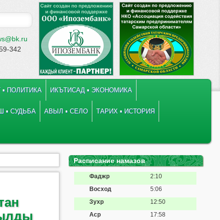
ws@bk.ru
-59-342
 ▪ ПОЛИТИКА
ИКЪТИСАД ▪ ЭКОНОМИКА
 ▪ СУДЬБА
АВЫЛ ▪ СЕЛО
ТАРИХ ▪ ИСТОРИЯ
Расписание намазов
Фаджр
2:10
Восход
5:06
тан
Зухр
12:50
рылды
Аср
17:58