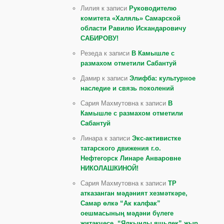
Лилия к записи
Руководителю
комитета «Халяль» Самарской
области Равилю Искандаровичу
САБИРОВУ!
Резеда к записи
В Камышле с
размахом отметили Сабантуй
Дамир к записи
Элифба: культурное
наследие и связь поколений
Сария Махмутовна к записи
В
Камышле с размахом отметили
Сабантуй
Линара к записи
Экс-активистке
татарского движения г.о.
Нефтегорск Линаре Анваровне
НИКОЛАШКИНОЙ!
Сария Махмутовна к записи
ТР
атказанган мәдәният хезмәткәре,
Самар өлкә “Ак калфак”
оешмасының мәдәни бүлеге
җитәкчесе, “Ялкынлы яшьлек” җыр,