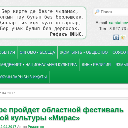
Поиск
Бер киртә дә безгә чыдамас,
улкын тау булып без берләшсәк.
Җилләр тик көч-куәт өстәрләр,
E-mail:
samtatne
Бер учак булып без дөрләсәк.
Тел.: 8-927-73
Рәфикъ ЮНЫС.
СОБЫТИЯ
ӘҢГӘМӘ ▪ БЕСЕДА
ҖӘМГЫЯТЬ ▪ ОБЩЕСТВО
СӘЯСӘТ
МӘДӘНИЯТ ▪ НАЦИОНАЛЬНАЯ КУЛЬТУРА
ДИН ▪ РЕЛИГИЯ
ЯЗМЫШ
УКУЧЫЛАРЫБЫЗ ИҖАТЫ
2.04.2017
ре пройдет областной фестиваль
кой культуры «Мирас»
12.04.2017
Автор
Редактор