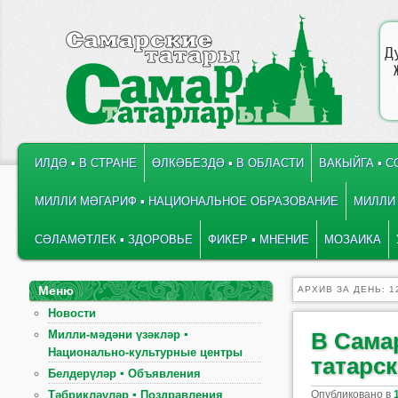
Д
ГЛАВНОЕ МЕНЮ
ПЕРЕЙТИ К ОСНОВНОМУ СОДЕРЖИМОМУ
ПЕРЕЙТИ К ДОПОЛНИТЕЛЬНОМУ СОДЕРЖИМОМУ
ИЛДӘ ▪ В СТРАНЕ
ӨЛКӘБЕЗДӘ ▪ В ОБЛАСТИ
ВАКЫЙГА ▪ 
МИЛЛИ МӘГАРИФ ▪ НАЦИОНАЛЬНОЕ ОБРАЗОВАНИЕ
МИЛЛИ 
СӘЛАМӘТЛЕК ▪ ЗДОРОВЬЕ
ФИКЕР ▪ МНЕНИЕ
МОЗАИКА
Меню
АРХИВ ЗА ДЕНЬ:
1
Новости
Милли-мәдәни үзәкләр ▪
В Сама
Национально-культурные центры
татарс
Белдерүләр ▪ Объявления
Опубликовано в
Тәбрикләүләр ▪ Поздравления