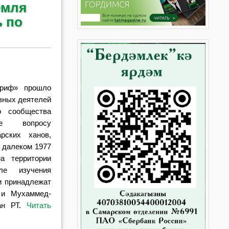
емля
ь по
риф» прошло
озных деятелей
о сообщества
ное вопросу
арских ханов,
 далеком 1977
на территории
ле изучения
и принадлежат
 и Мухаммед-
н РТ.
Читать