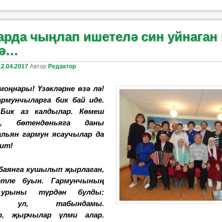
арда чыңлап ишетелә син уйнаган
дә…
12.04.2017
Автор
Редактор
моңнары! Үзәкләрне өзә лә!
армунчыларга бик бай иде.
Бик аз калдылар. Көмеш
ы, бөтендөньяга даны
льян гармун ясаучылар да
бит!
 баянга кушылып җырлаган,
етле буын. Гармунчының
 урыны түрдән булды:
ме ул, табындамы.
р, җырчылар үлми алар.