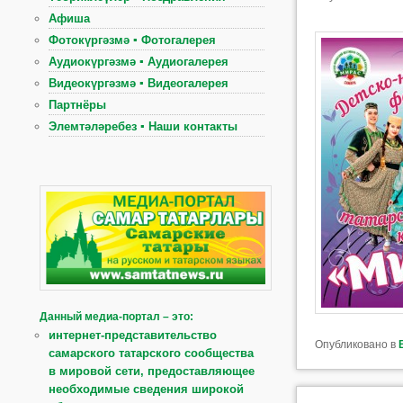
Афиша
Фотокүргәзмә ▪ Фотогалерея
Аудиокүргәзмә ▪ Аудиогалерея
Видеокүргәзмә ▪ Видеогалерея
Партнёры
Элемтәләребез ▪ Наши контакты
Данный медиа-портал – это:
интернет-представительство
Опубликовано в
самарского татарского сообщества
в мировой сети, предоставляющее
необходимые сведения широкой