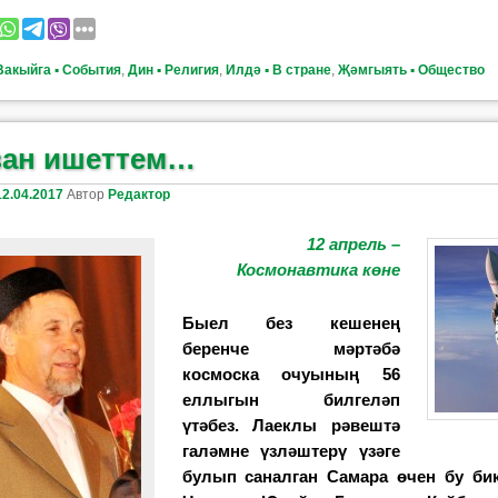
Вакыйга ▪ События
,
Дин ▪ Религия
,
Илдә ▪ В стране
,
Җәмгыять ▪ Общество
зан ишеттем…
12.04.2017
Автор
Редактор
12 апрель –
Космонавтика көне
Быел без кешенең
беренче мәртәбә
космоска очуының 56
еллыгын билгеләп
үтәбез. Лаеклы рәвештә
галәмне үзләштерү үзәге
булып саналган Самара өчен бу бик