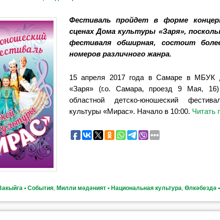
Фестиваль пройдет в форме концер
сценах Дома культуры «Заря», посколь
фестиваля обширная, состоит боле
номеров различного жанра.
15 апреля 2017 года в Самаре в МБУК 
«Заря» (г.о. Самара, проезд 9 Мая, 16
областной детско-юношеский фестива
культуры «Мирас». Начало в 10:00.
Читать 
Вакыйга ▪ События
,
Милли мәдәният ▪ Национальная культура
,
Өлкәбездә ▪