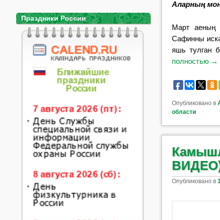
Аларның моң
Праздники России
Март аеның 
Сафинны искә
яшь тулган 
полностью
→
Опубликовано в
области
Камышл
ВИДЕО
Опубликовано в