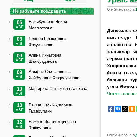
« Мар
Май »
Опубликовано в
Не забудьте поздравить
Насыбуллина Наиля
06
АВГ
Мавлютовна
Д
инсезлек 
имгәтелде. 
Гелфия Шавкетовна
08
АВГ
аңлашыла. Ә
Фазульянова
халыклар 
Алина Ринатовна
09
аеруча шатл
АВГ
Шамсутдинова
Хворостя
Альфия Саитгалеевна
09
йорты
төзел
АВГ
Хайбуллина-Фахрутдинова
барышы ту
углы Әхтәм 
Маргарита Фатыховна Альхова
10
АВГ
Читать полн
Рашид Насыйбуллович
10
АВГ
Гарифуллин
Рамиля Исляметдиновна
12
АВГ
Файзуллина
Опубликовано в