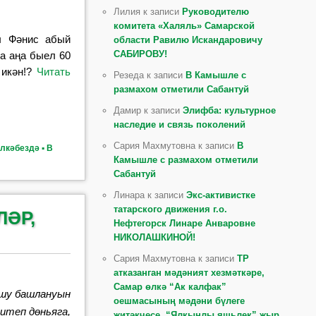
Лилия к записи
Руководителю
комитета «Халяль» Самарской
ы Фәнис абый
области Равилю Искандаровичу
САБИРОВУ!
а аңа быел 60
икән!?
Читать
Резеда к записи
В Камышле с
размахом отметили Сабантуй
Дамир к записи
Элифба: культурное
наследие и связь поколений
Сария Махмутовна к записи
В
лкәбездә ▪ В
Камышле с размахом отметили
Сабантуй
Линара к записи
Экс-активистке
татарского движения г.о.
ЛӘР,
Нефтегорск Линаре Анваровне
НИКОЛАШКИНОЙ!
Сария Махмутовна к записи
ТР
атказанган мәдәният хезмәткәре,
Самар өлкә “Ак калфак”
шу башлануын
оешмасының мәдәни бүлеге
 итеп дөньяга,
җитәкчесе, “Ялкынлы яшьлек” җыр,