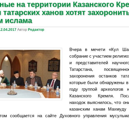
ные на территории Казанского Кр
 татарских ханов хотят захоронит
м ислама
12.04.2017
Автор
Редактор
Вчера в мечети «Кул Ша
собрание с участием религи
и представителей научног
Татарстана, посвящен
захоронения останков тат
которые были обнаружены в
году группой археологов 
Казанского Кремля. Пос
находок выяснилось, что он
казанским ханам Махмуду
том сообщается на сайте Духовного управления мусульма