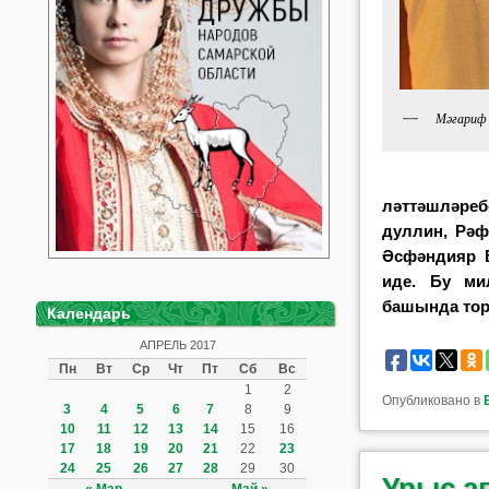
Мәгариф
ләттәшләреб
дуллин, Рәф
Әс­фән­дияр
иде. Бу мил
башында тор
Календарь
АПРЕЛЬ 2017
Пн
Вт
Ср
Чт
Пт
Сб
Вс
1
2
Опубликовано в
3
4
5
6
7
8
9
10
11
12
13
14
15
16
17
18
19
20
21
22
23
24
25
26
27
28
29
30
Урыс а