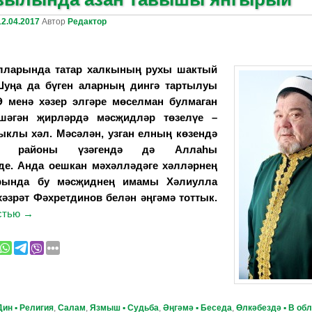
12.04.2017
Автор
Редактор
елларында татар халкының рухы шактый
Шуңа да бүген аларның дингә тартылуы
 менә хәзер элгәре мөселман булмаган
яшәгән җирләрдә
мәсҗидләр
төзелүе –
ыклы хәл. Мәсәлән, узга
н
елның көзендә
нка районы үзәгендә дә
Аллаһы
де. Анда оешкан мәхәлләдәге хәлләрнең
рында
бу мәсҗиднең
имамы Х
ә
лиулла
хәзрәт Фәхретдинов белән әңгәмә тоттык.
остью
→
Дин ▪ Религия
,
Салам
,
Язмыш ▪ Судьба
,
Әңгәмә ▪ Беседа
,
Өлкәбездә ▪ В об