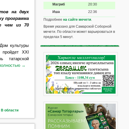
Магриб
20:30
тов на двух
Иша
22:36
ку программа
Подробнее
на сайте мечети
.
е чем из 70
Время указано для Самарской Соборной
мечети. По области может варьироваться в
пределах 5 минут.
Дом культуры
) пройдет XXI
ль татарской
полностью
→
 В области