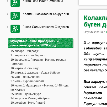
Бикташева Наиля Умяровна
12
АВГ
Халиль Шавкатович Хайруллин
12
Колакл
АВГ
бүген 
Ринат Салимжанович Сытдиков
14
АВГ
Опубликовано в
Мусульманские праздники и
И-и, гармун 
памятные даты в 2026 году
Төбәгебез г
15 января - Ми’радж
Иде шул… 
2 февраля - Ночь Бараат
кыңгыраул
19 февраля, 1 Рамадан - Начало месяца
Рамадан
таралган та
16 марта - Ночь Кадр.
безнекеләр 
20 марта, 1 шавваль - Ураза-байрам
26 мая – День Арафа
Без гармун,
27 мая – Курбан-байрам
16 июня, 1 Мухаррама – Начало 1448 года
биегән бәх
по Хиджре
һәрвакыт
25 июня – День Ашура
сәхнәдә
24 августа – Мавлид-байрам
10 декабря - Ночь Рагаиб
Гармунчыла