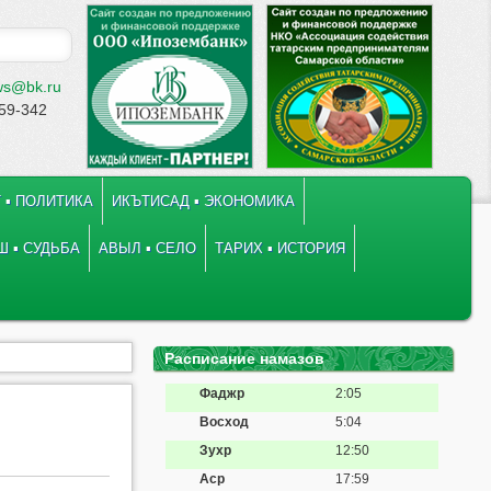
ws@bk.ru
-59-342
 ▪ ПОЛИТИКА
ИКЪТИСАД ▪ ЭКОНОМИКА
 ▪ СУДЬБА
АВЫЛ ▪ СЕЛО
ТАРИХ ▪ ИСТОРИЯ
Расписание намазов
Фаджр
2:05
Восход
5:04
Зухр
12:50
Аср
17:59