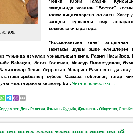
Чөнки Юрий Гагарин Куйбыш
заводында ясалган “Восток” кос­м
галәм киңлекләренә юл ач­
ты. Хәзер 
заводы күпсанлы очу
аппарат
космоска очыра тора.
 РАЯНОВ.
“Космонавтика көне” алдыннан “Б
газетасы шушы эшкә өлеш­ләрен к
ез турын­да язмалар урнаш­тырып килә. Равил Насыйров, 
ыйк Ваһаҗев, Илгиз Колючев, Мансур Яма­летдинов, Әхм
 Вәлитовлар белән беррәттән Мәга­риф Раяновны да атау
ләттәшләребезнең күбесе Самара төбә­генең татар ми
учы милли җанлы кешеләр бит.
Читать полностью
→
Бердэмлек
,
Дин ▪ Религия
,
Язмыш ▪ Судьба
,
Җәмгыять ▪ Общество
,
Өлкәбез
вылында азан тавышы янгырый