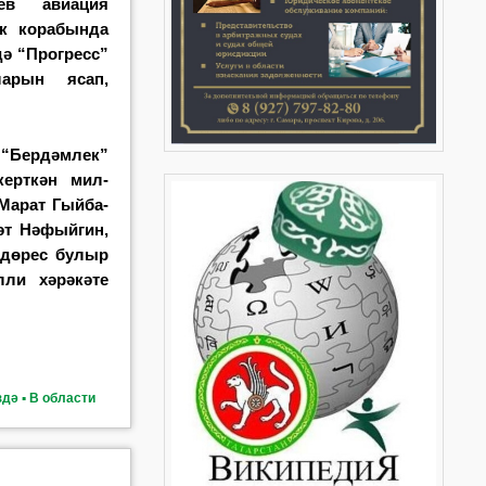
ев авиация
ик корабында
дә “Прогресс”
ларын ясап,
ер­дәм­лек”
ерткән мил­
Марат Гыйба­
әт Нәфыйгин,
 дөрес булыр
лли хәрәкәте
дә ▪ В области