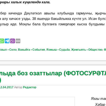
нары халык күңелендә кала.
бер кичендә Дәүләткол авылы клубында гармунчы, җырч
 алу кичәсе узды. 38 яшендә бакыйлыкка күчте ул. Исән булс
булыр иде. Моңлы бала булганга гомерләре кыска булдымы 
Авыл ▪ Село
,
Вакыйга ▪ События
,
Язмыш ▪ Судьба
,
Җәмгыять ▪ Общество
,
Ө
ыда боз озаттылар (ФОТОСУРӘТ
)
12.04.2017
Автор
Редактор
Язгы та
Хәбәр