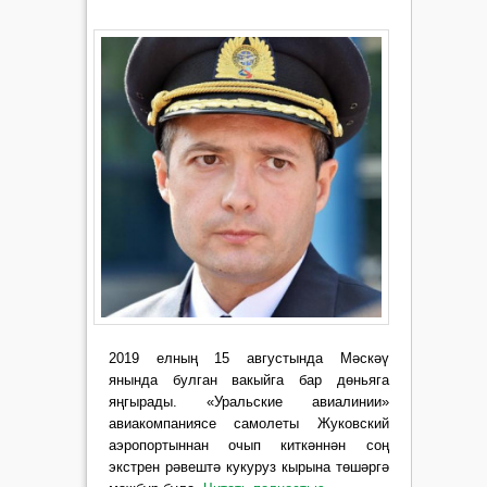
2019 елның 15 августында Мәскәү
янында булган вакыйга бар дөньяга
яңгырады. «Уральские авиалинии»
авиакомпаниясе самолеты Жуковский
аэропортыннан очып киткәннән соң
экстрен рәвештә кукуруз кырына төшәргә