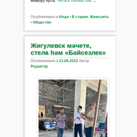
мәҗбүр була.
Читать полностью
→
Опубликовано в
Илдә ▪ В стране
,
Җәмгыять
▪ Общество
Жигулевск мәчете,
стела һәм «Бәйсезлек»
Опубликовано в
23.08.2022
Автор
Редактор