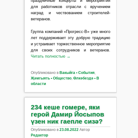
праздничные концерты и мероприятия
для работников отрасли с вручением
наград и чествованием строителей-
ветеранов.
Группа компаний «Прогресс-В» уже много
лет поддерживает эту добрую традицию
и устраивает торжественное мероприятие
для своих сотрудников и ветеранов.
Читать полностью
→
Опубликовано в
Вакыйга ▪ События
,
Җәмгыять ▪ Общество
,
Өлкәбездә ▪ В
области
234 кеше гомере, яки
герой Дамир Йосыпов
үзен ник гаепле сизә?
Опубликовано в
23.08.2022
Автор
Редактор