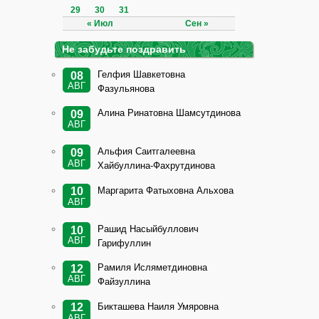
29
30
31
« Июл
Сен »
Не забудьте поздравить
Гелфия Шавкетовна
08
АВГ
Фазульянова
Алина Ринатовна Шамсутдинова
09
АВГ
Альфия Саитгалеевна
09
АВГ
Хайбуллина-Фахрутдинова
Маргарита Фатыховна Альхова
10
АВГ
Рашид Насыйбуллович
10
АВГ
Гарифуллин
Рамиля Исляметдиновна
12
АВГ
Файзуллина
Бикташева Наиля Умяровна
12
АВГ