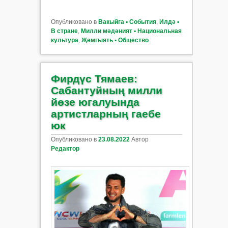
Опубликовано в
Вакыйга ▪ События
,
Илдә ▪
В стране
,
Милли мәдәният ▪ Национальная
культура
,
Җәмгыять ▪ Общество
Фирдүс Тямаев:
Сабантуйның милли
йөзе югалуында
артистларның гаебе
юк
Опубликовано в
23.08.2022
Автор
Редактор