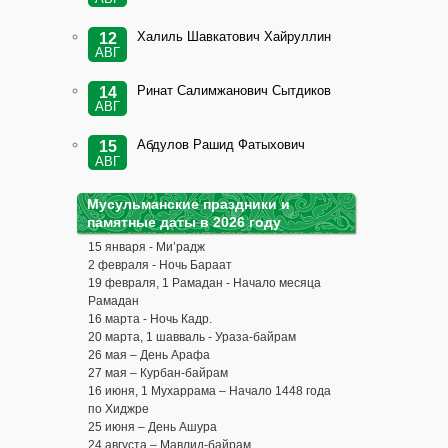
Халиль Шавкатович Хайруллин
12
АВГ
Ринат Салимжанович Сытдиков
14
АВГ
Абдулов Рашид Фатыхович
15
АВГ
Мусульманские праздники и
памятные даты в 2026 году
15 января - Ми’радж
2 февраля - Ночь Бараат
19 февраля, 1 Рамадан - Начало месяца
Рамадан
16 марта - Ночь Кадр.
20 марта, 1 шавваль - Ураза-байрам
26 мая – День Арафа
27 мая – Курбан-байрам
16 июня, 1 Мухаррама – Начало 1448 года
по Хиджре
25 июня – День Ашура
24 августа – Мавлид-байрам