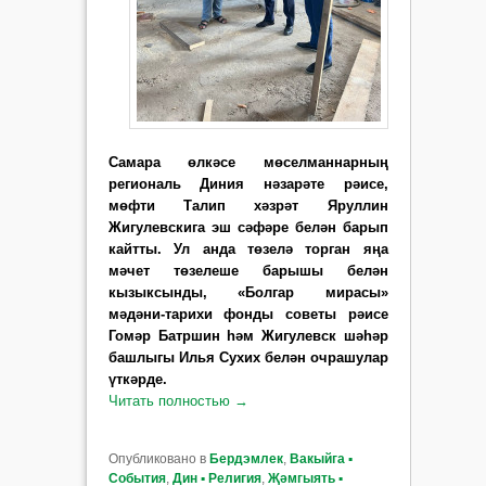
Самара өлкәсе мөсел­маннарның
региональ Диния нәзарәте рәисе,
мөфти Талип хәзрәт Яруллин
Жигулевскига эш сәфәре белән барып
кайтты. Ул анда төзелә торган яңа
мәчет төзелеше барышы белән
кызыксынды, «Болгар мирасы»
мәдәни-тарихи фонды советы рәисе
Гомәр Батршин һәм Жигулевск шәһәр
башлыгы Илья Сухих белән очрашулар
үткәрде.
Читать полностью
→
Опубликовано в
Бердэмлек
,
Вакыйга ▪
События
,
Дин ▪ Религия
,
Җәмгыять ▪