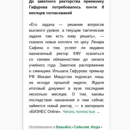
До заветного ректорства преемнику
Гафурова потребовалось почти 8
месяцев согласований
«Его задача — решение вопросов
высокого уровня, а текущие тактические
задачи там есть кому решать», —
сказали новые коллеги по цеху Ленара
Сафина о том, успеет ли недавно
назначенный ректор КФУ освоиться
со своими обязанностями до начала
учебного года. Заветное распоряжение
о сменщике Ильшата Гафурова премьер
РФ Михаил Мишустин подписал лишь
на исходе прошлой недели. Ждали
итоговый документ в вузе последние
несколько месяцев. О том, каковы
последствия назначения и чем сейчас
займется новый ректор, — в материале
«БИЗНЕС Online».
Читать полностью
→
Опубликовано в
Вакыйга ▪ События
,
Илдә ▪