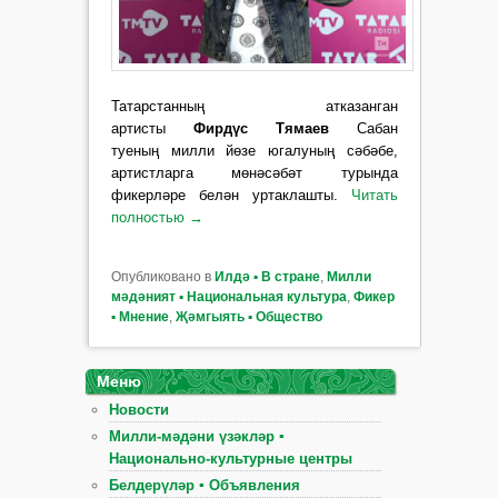
Татарстанның атказанган
артисты
Фирдүс Тямаев
Сабан
туеның милли йөзе югалуның сәбәбе,
артистларга мөнәсәбәт турында
фикерләре белән уртаклашты.
Читать
полностью
→
Опубликовано в
Илдә ▪ В стране
,
Милли
мәдәният ▪ Национальная культура
,
Фикер
▪ Мнение
,
Җәмгыять ▪ Общество
Меню
Новости
Милли-мәдәни үзәкләр ▪
Национально-культурные центры
Белдерүләр ▪ Объявления