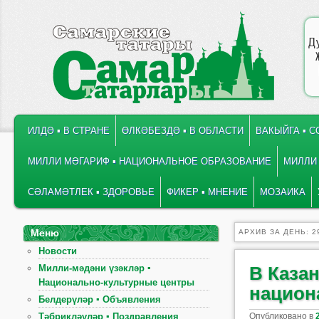
Д
ГЛАВНОЕ МЕНЮ
ПЕРЕЙТИ К ОСНОВНОМУ СОДЕРЖИМОМУ
ПЕРЕЙТИ К ДОПОЛНИТЕЛЬНОМУ СОДЕРЖИМОМУ
ИЛДӘ ▪ В СТРАНЕ
ӨЛКӘБЕЗДӘ ▪ В ОБЛАСТИ
ВАКЫЙГА ▪ 
МИЛЛИ МӘГАРИФ ▪ НАЦИОНАЛЬНОЕ ОБРАЗОВАНИЕ
МИЛЛИ 
СӘЛАМӘТЛЕК ▪ ЗДОРОВЬЕ
ФИКЕР ▪ МНЕНИЕ
МОЗАИКА
Меню
АРХИВ ЗА ДЕНЬ:
2
Новости
Милли-мәдәни үзәкләр ▪
В Каза
Национально-культурные центры
национ
Белдерүләр ▪ Объявления
Опубликовано в
Тәбрикләүләр ▪ Поздравления