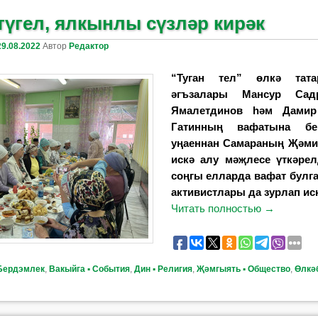
үгел, ялкынлы сүзләр кирәк
29.08.2022
Автор
Редактор
“Туган тел” өлкә тат
әгъзалары Мансур Сад
Ямалетдинов һәм Дами
Гатинның ва­фатына б
уңаеннан Самараның Җәми
искә алу мәҗлесе үткәрел
соңгы елларда вафат булга
активистлары да зурлап ис
Читать полностью
→
Бердэмлек
,
Вакыйга ▪ События
,
Дин ▪ Религия
,
Җәмгыять ▪ Общество
,
Өлкәб