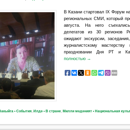
В Казани стартовал IX Форум н
региональных СМИ, который пр
августа. На него съехалис
делегатов из 30 регионов Ро
ожидают экскурсии, заседания
журналистскому мастерству
праздновании Дня РТ и К
полностью
→
Вакыйга ▪ События
,
Илдә ▪ В стране
,
Милли мәдәният ▪ Национальная куль