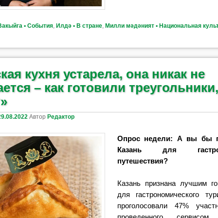
Вакыйга ▪ События
,
Илдә ▪ В стране
,
Милли мәдәният ▪ Национальная куль
кая кухня устарела, она никак не
ется – как готовили треугольники,
т»
29.08.2022
Автор
Редактор
Опрос недели: А вы бы 
Казань для гастрон
путешествия?
Казань признана лучшим г
для гастрономического ту
проголосовали 47% участн
проведенного сервисом 