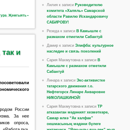
Лилия к записи
Руководителю
комитета «Халяль» Самарской
тура
,
Җәмгыять ▪
области Равилю Искандаровичу
САБИРОВУ!
Резеда к записи
В Камышле с
размахом отметили Сабантуй
Дамир к записи
Элифба: культурное
 так и
наследие и связь поколений
Сария Махмутовна к записи
В
Камышле с размахом отметили
Сабантуй
Линара к записи
Экс-активистке
посоветовали
татарского движения г.о.
омического
Нефтегорск Линаре Анваровне
НИКОЛАШКИНОЙ!
Сария Махмутовна к записи
ТР
ородом России
атказанган мәдәният хезмәткәре,
ризма. За нее
Самар өлкә “Ак калфак”
иков опроса,
оешмасының мәдәни бүлеге
«Работа.ру».
җитәкчесе, “Ялкынлы яшьлек” җыр,