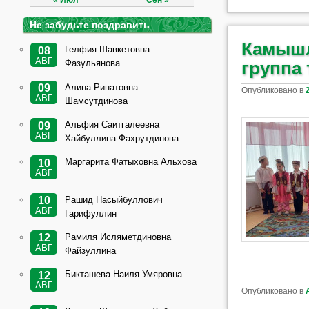
« Июл
Сен »
Не забудьте поздравить
Камышл
Гелфия Шавкетовна
08
АВГ
группа
Фазульянова
Алина Ринатовна
09
Опубликовано в
АВГ
Шамсутдинова
Альфия Саитгалеевна
09
АВГ
Хайбуллина-Фахрутдинова
Маргарита Фатыховна Альхова
10
АВГ
Рашид Насыйбуллович
10
АВГ
Гарифуллин
Рамиля Исляметдиновна
12
АВГ
Файзуллина
Бикташева Наиля Умяровна
12
АВГ
Опубликовано в