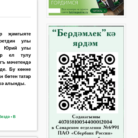
ар җәмгыяте
­ретдин улы
р Юрий улы
ер ел тулу
гъ мәчетендә
де. Бу көнне
н бөтен татар
кә алынды.
ездә ▪ В