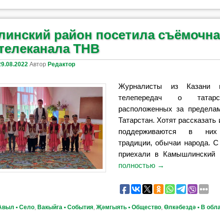
инский район посетила съёмочна
 телеканала ТНВ
29.08.2022
Автор
Редактор
Журналисты из Казани г
телепередач о татарс
расположенных за предела
Татарстан. Хотят рассказать 
поддерживаются в них
традиции, обычаи народа. С
приехали в Камышлинский
полностью
→
Авыл ▪ Село
,
Вакыйга ▪ События
,
Җәмгыять ▪ Общество
,
Өлкәбездә ▪ В обл