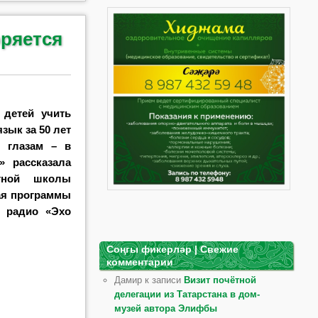
оряется
 детей учить
язык за 50 лет
о глазам – в
» рассказала
стной школы
ая программы
а радио «Эхо
Соңгы фикерләр | Свежие
комментарии
Дамир к записи
Визит почётной
делегации из Татарстана в дом-
музей автора Элифбы