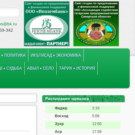
ws@bk.ru
-59-342
 ▪ ПОЛИТИКА
ИКЪТИСАД ▪ ЭКОНОМИКА
 ▪ СУДЬБА
АВЫЛ ▪ СЕЛО
ТАРИХ ▪ ИСТОРИЯ
Расписание намазов
Фаджр
2:10
Восход
5:06
Зухр
12:50
Аср
17:58