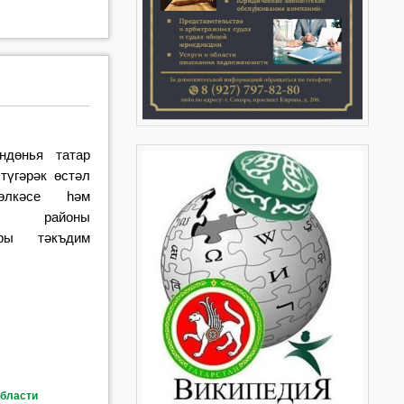
ндөнья татар
түгәрәк өстәл
өлкәсе һәм
әч районы
ары тәкъдим
области