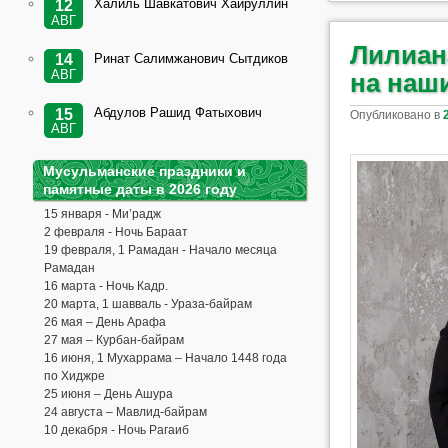
Халиль Шавкатович Хайруллин
12
АВГ
Лилиан
Ринат Салимжанович Сытдиков
14
АВГ
на наши
Абдулов Рашид Фатыхович
15
Опубликовано в
АВГ
Мусульманские праздники и
памятные даты в 2026 году
15 января - Ми’радж
2 февраля - Ночь Бараат
19 февраля, 1 Рамадан - Начало месяца
Рамадан
16 марта - Ночь Кадр.
20 марта, 1 шавваль - Ураза-байрам
26 мая – День Арафа
27 мая – Курбан-байрам
16 июня, 1 Мухаррама – Начало 1448 года
по Хиджре
25 июня – День Ашура
24 августа – Мавлид-байрам
10 декабря - Ночь Рагаиб