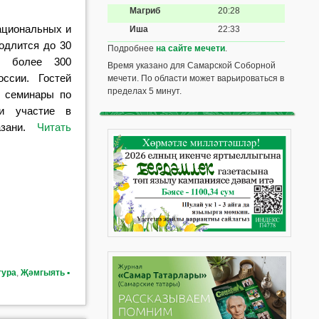
Магриб
20:28
ациональных и
Иша
22:33
одлится до 30
Подробнее
на сайте мечети
.
ь более 300
Время указано для Самарской Соборной
ссии. Гостей
мечети. По области может варьироваться в
пределах 5 минут.
, семинары по
 и участие в
азани.
Читать
тура
,
Җәмгыять ▪