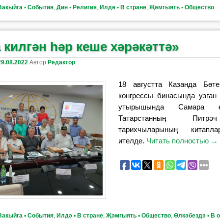
Вакыйга ▪ События
,
Дин ▪ Религия
,
Илдә ▪ В стране
,
Җәмгыять ▪ Общество
 килгән һәр кеше хәрәкәттә»
29.08.2022
Автор
Редактор
18 августта Казанда Бөте
конгрессы бинасында узган 
утырышында Самара 
Татарстанның Питр
тарихчыларының китапл
ителде.
Читать полностью
→
Вакыйга ▪ События
,
Илдә ▪ В стране
,
Җәмгыять ▪ Общество
,
Өлкәбездә ▪ В 