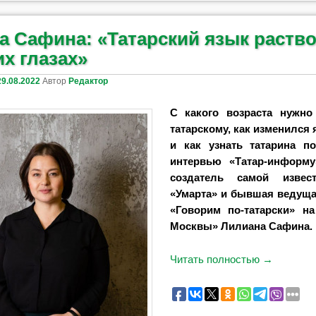
а Сафина: «Татарский язык раств
х глазах»
29.08.2022
Автор
Редактор
С какого возраста нужно
татарскому, как изменился 
и как узнать татарина п
интервью «Татар-информу
создатель самой изве
«Умарта» и бывшая ведущ
«Говорим по-татарски» н
Москвы» Лилиана Сафина.
Читать полностью
→