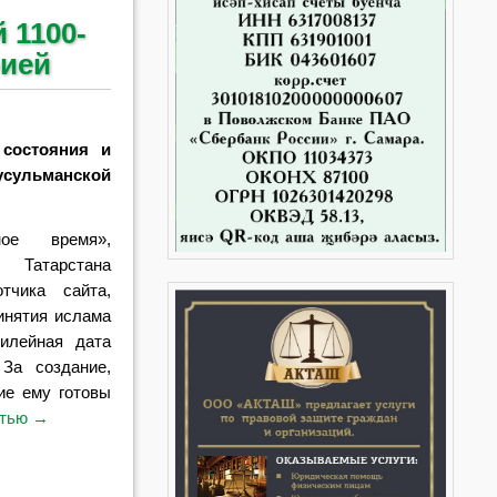
 1100-
рией
 состояния и
ьманской
ое время»,
 Татарстана
тчика сайта,
инятия ислама
илейная дата
 За создание,
ие ему готовы
стью
→