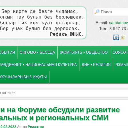
Поиск
Бер киртә дә безгә чыдамас,
улкын тау булып без берләшсәк.
Җилләр тик көч-куәт өстәрләр,
E-mail:
samtatne
Бер учак булып без дөрләсәк.
Тел.: 8-927-73
Рәфикъ ЮНЫС.
СОБЫТИЯ
ӘҢГӘМӘ ▪ БЕСЕДА
ҖӘМГЫЯТЬ ▪ ОБЩЕСТВО
СӘЯСӘТ
МӘДӘНИЯТ ▪ НАЦИОНАЛЬНАЯ КУЛЬТУРА
ДИН ▪ РЕЛИГИЯ
ЯЗМЫШ
УКУЧЫЛАРЫБЫЗ ИҖАТЫ
9.08.2022
ни на Форуме обсудили развитие
альных и региональных СМИ
29.08.2022
Автор
Редактор