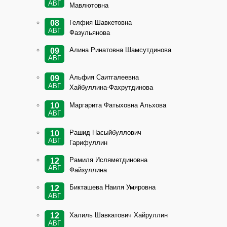
АВГ
Мавлютовна
Гелфия Шавкетовна
08
АВГ
Фазульянова
Алина Ринатовна Шамсутдинова
09
АВГ
Альфия Саитгалеевна
09
АВГ
Хайбуллина-Фахрутдинова
Маргарита Фатыховна Альхова
10
АВГ
Рашид Насыйбуллович
10
АВГ
Гарифуллин
Рамиля Исляметдиновна
12
АВГ
Файзуллина
Бикташева Наиля Умяровна
12
АВГ
Халиль Шавкатович Хайруллин
12
АВГ