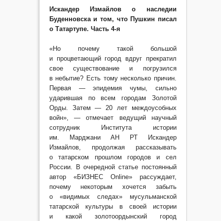
Искандер Измайлов о наследии
Буденновска и том, что Пушкин писал
о Татартупе. Часть 4-я
«Но почему такой большой
и процветающий город вдруг прекратил
свое существование и погрузился
в небытие? Есть тому несколько причин.
Первая — эпидемия чумы, сильно
ударившая по всем городам Золотой
Орды. Затем — 20 лет междоусобных
войн», — отмечает ведущий научный
сотрудник Института истории
им. Марджани АН РТ Искандер
Измайлов, продолжая рассказывать
о татарском прошлом городов и сел
России. В очередной статье постоянный
автор «БИЗНЕС Online» рассуждает,
почему некоторым хочется забыть
о «видимых следах» мусульманской
татарской культуры в своей истории
и какой золотоордынский город