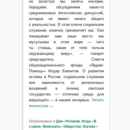
но зачастую мы заняты носками,
бородами, обсуждением каких-то
средневековых богословских дискуссий,
которые не имеют ничего общего
с реальностью. В этом ключе социальное
служение, конечно, приземляет нас. Оно
показывает нам наше место как
мусульман в этом мире — чего
ты стоишь, какая от тебя польза
окружающему миру», — говорит
председатель Совета
общенационального фонда «Ярдам-
Помощь» Илдар Баязитов. О развитии
ислама в России, социальном служении
вне зависимости от религиозных
воззрений и почему светское
государство — отличная среда для
верующего — в нашем интервью.
Читать
полностью
→
Опубликовано в
Дин ▪ Религия
,
Илдә ▪ В
стране
,
Җәмгыять ▪ Общество
,
Әңгәмә ▪