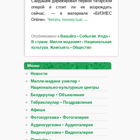
Сайдашев дирижировал первой татарской
оперой и стоит ли ее возрождать
сейчас, — в материале «БИЗНЕС
Online».
Читать полностью
→
Опубликовано в
Вакыйга ▪ События
,
Илдә ▪
В стране
,
Милли мәдәният ▪ Национальная
культура
,
Җәмгыять ▪ Общество
Меню
Новости
Милли-мәдәни үзәкләр ▪
Национально-культурные центры
Белдерүләр ▪ Объявления
Тәбрикләүләр ▪ Поздравления
Афиша
Фотокүргәзмә ▪ Фотогалерея
Аудиокүргәзмә ▪ Аудиогалерея
Видеокүргәзмә ▪ Видеогалерея
Партнёры