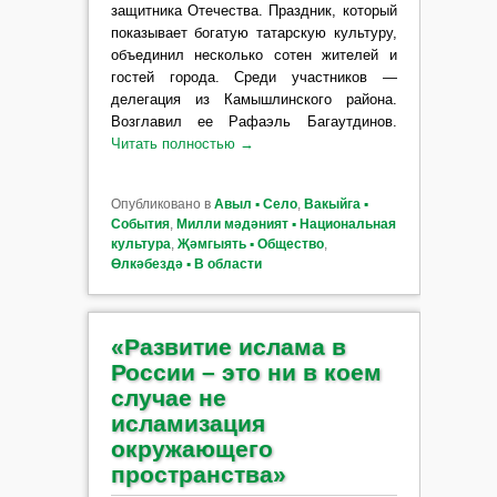
защитника Отечества. Праздник, который
показывает богатую татарскую культуру,
объединил несколько сотен жителей и
гостей города. Среди участников —
делегация из Камышлинского района.
Возглавил ее Рафаэль Багаутдинов.
Читать полностью
→
Опубликовано в
Авыл ▪ Село
,
Вакыйга ▪
События
,
Милли мәдәният ▪ Национальная
культура
,
Җәмгыять ▪ Общество
,
Өлкәбездә ▪ В области
«Развитие ислама в
России – это ни в коем
случае не
исламизация
окружающего
пространства»