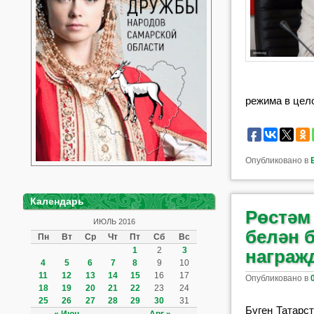
режима в цел
Опубликовано в
Календарь
Рөстәм
ИЮЛЬ 2016
белән 
Пн
Вт
Ср
Чт
Пт
Сб
Вс
1
2
3
награж
4
5
6
7
8
9
10
11
12
13
14
15
16
17
Опубликовано в
18
19
20
21
22
23
24
25
26
27
28
29
30
31
Бүген Татарс