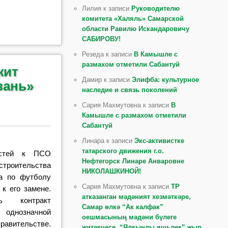
Лилия к записи
Руководителю
комитета «Халяль» Самарской
области Равилю Искандаровичу
САБИРОВУ!
Резеда к записи
В Камышле с
размахом отметили Сабантуй
жит
Дамир к записи
Элифба: культурное
зань»
наследие и связь поколений
Сария Махмутовна к записи
В
Камышле с размахом отметили
Сабантуй
Линара к записи
Экс-активистке
татарского движения г.о.
астей к ПСО
Нефтегорск Линаре Анваровне
строительства
НИКОЛАШКИНОЙ!
ра по футболу
Сария Махмутовна к записи
ТР
 к его замене.
атказанган мәдәният хезмәткәре,
ть контракт
Самар өлкә “Ак калфак”
однозначной
оешмасының мәдәни бүлеге
равительстве.
җитәкчесе, “Ялкынлы яшьлек” җыр,