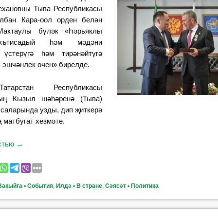
ехановны Тыва Республикасы
бан Кара-оол орден белән
Мактаулы бүләк «Һәрьяклы
кътисадый һәм мәдәни
 үстерүгә һәм тирәнәйтүгә
в эшчәнлек өчен» бирелде.
атарстан Республикасы
ың Кызыл шәһәренә (Тыва)
саларында узды, дип җиткерә
 матбугат хезмәте.
остью
→
Вакыйга ▪ События
,
Илдә ▪ В стране
,
Сәясәт ▪ Политика