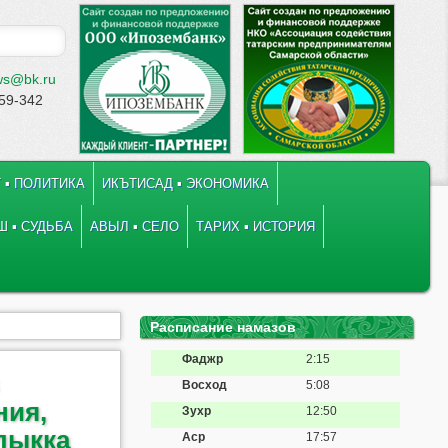
ws@bk.ru
-59-342
 ▪ ПОЛИТИКА
ИКЪТИСАД ▪ ЭКОНОМИКА
 ▪ СУДЬБА
АВЫЛ ▪ СЕЛО
ТАРИХ ▪ ИСТОРИЯ
Расписание намазов
Фаджр
2:15
Восход
5:08
ния,
Зухр
12:50
лыкка
Аср
17:57