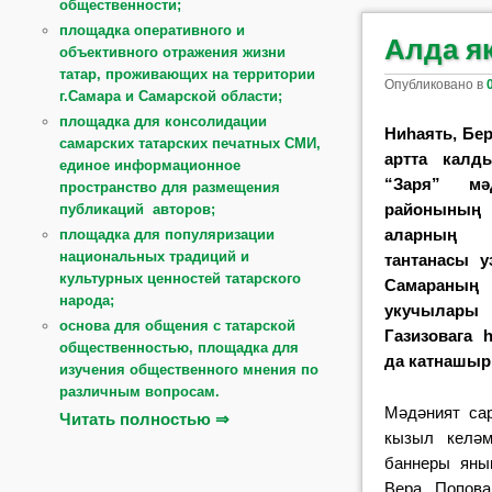
общественности;
площадка оперативного и
Алда я
объективного отражения жизни
татар, проживающих на территории
Опубликовано в
г.Самара и Самарской области;
площадка для консолидации
Ниһаять, Бе
самарских татарских печатных СМИ,
артта калд
единое информационное
“Заря” мә
пространство для размещения
районының 
публикаций авторов;
аларның 
площадка для популяризации
национальных традиций и
тантанасы у
культурных ценностей татарского
Самараның 
народа;
укучылары 
основа для общения с татарской
Газизовага
общественностью, площадка для
да катнашыр
изучения общественного мнения по
различным вопросам.
Мәдәният сар
Читать полностью ⇒
кызыл келәм
баннеры яны
Вера Попова