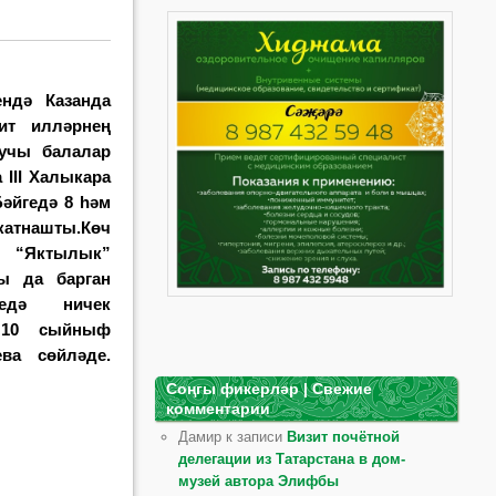
ендә Казанда
ит илләрнең
кучы балалар
 III Халыкара
әйгедә 8 һәм
атнашты.
Көч
 “Яктылык”
ры да барган
едә ничек
 10 сыйныф
ва сөйләде.
Соңгы фикерләр | Свежие
комментарии
Дамир к записи
Визит почётной
делегации из Татарстана в дом-
музей автора Элифбы