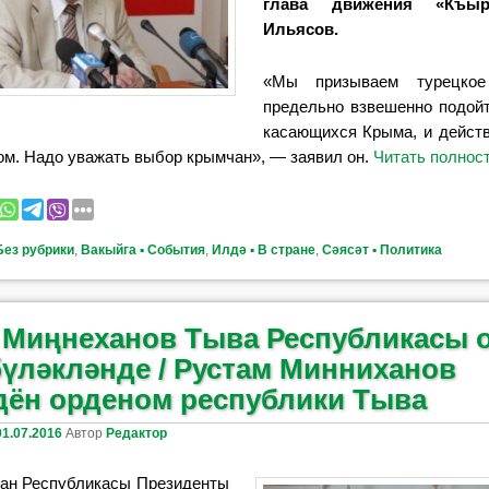
глава движения «Къы
Ильясов.
«Мы призываем турецкое
предельно взвешенно подойт
касающихся Крыма, и действ
ом. Надо уважать выбор крымчан», — заявил он.
Читать полно
Без рубрики
,
Вакыйга ▪ События
,
Илдә ▪ В стране
,
Сәясәт ▪ Политика
 Миңнеханов Тыва Республикасы 
бүләкләнде / Рустам Минниханов
дён орденом республики Тыва
01.07.2016
Автор
Редактор
тан Республикасы Президенты