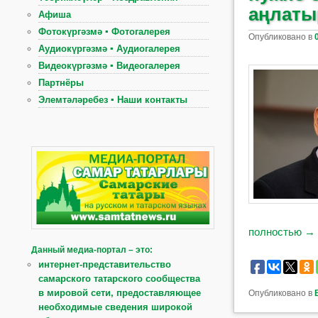
аңлаты
Афиша
Фотокүргәзмә ▪ Фотогалерея
Опубликовано в
Аудиокүргәзмә ▪ Аудиогалерея
Видеокүргәзмә ▪ Видеогалерея
Партнёры
Элемтәләребез ▪ Наши контакты
полностью
→
Данный медиа-портал – это:
интернет-представительство
самарского татарского сообщества
в мировой сети, предоставляющее
Опубликовано в
необходимые сведения широкой