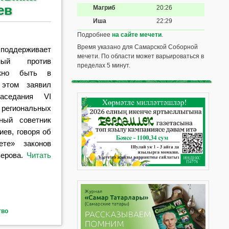
ев
Магриб
20:26
Иша
22:29
Подробнее
на сайте мечети
.
Время указано для Самарской Соборной
 поддерживает
мечети. По области может варьироваться в
нный против
пределах 5 минут.
лжно быть в
 этом заявил
заседания VI
региональных
ный советник
ев, говоря об
кете» законов
ерова.
Читать
тво