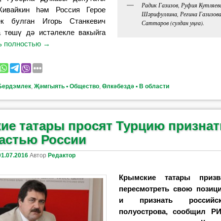
Радик Газизов, Руфия Кутляев
Живайкин һәм Россия Герое
Шәрифуллина, Регина Газизов
ек булган Игорь Станкевич
Саттаров (сулдан уңга).
а төшү дә истәлекле вакыйга
ь полностью
→
Бердэмлек
,
Җәмгыять ▪ Общество
,
Өлкәбездә ▪ В области
ие татары просят Турцию признат
астью России
01.07.2016
Автор
Редактор
Крымские татары приз
пересмотреть свою пози
и признать российс
полуострова, сообщил
РИ