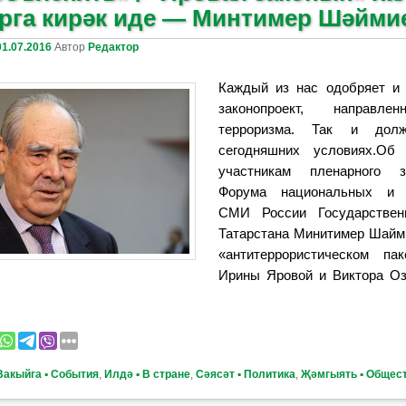
рга кирәк иде — Минтимер Шәйми
01.07.2016
Автор
Редактор
Каждый из нас одобряет и
законопроект, направле
терроризма. Так и до
сегодняшних условиях.Об
участникам пленарного 
Форума национальных и 
СМИ России Государствен
Татарстана Минитимер Шайми
«антитеррористическом па
Ирины Яровой и Виктора Оз
Вакыйга ▪ События
,
Илдә ▪ В стране
,
Сәясәт ▪ Политика
,
Җәмгыять ▪ Общес