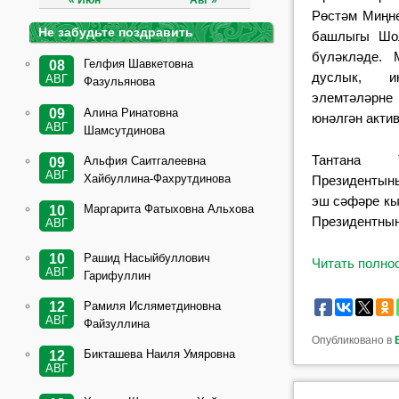
« Июн
Авг »
Рөстәм Миңн
Не забудьте поздравить
башлыгы Шол
бүләкләде. 
Гелфия Шавкетовна
08
дуслык, и
АВГ
Фазульянова
элемтәләрне
Алина Ринатовна
09
юнәлгән акти
АВГ
Шамсутдинова
Тантана Т
Альфия Саитгалеевна
09
АВГ
Хайбуллина-Фахрутдинова
Президентын
эш сәфәре кы
Маргарита Фатыховна Альхова
10
Президентның
АВГ
Рашид Насыйбуллович
10
Читать полн
АВГ
Гарифуллин
Рамиля Исляметдиновна
12
АВГ
Файзуллина
Опубликовано в
Бикташева Наиля Умяровна
12
АВГ