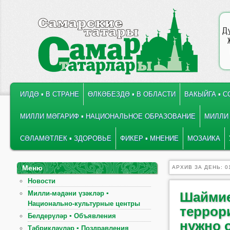
Д
ГЛАВНОЕ МЕНЮ
ПЕРЕЙТИ К ОСНОВНОМУ СОДЕРЖИМОМУ
ПЕРЕЙТИ К ДОПОЛНИТЕЛЬНОМУ СОДЕРЖИМОМУ
ИЛДӘ ▪ В СТРАНЕ
ӨЛКӘБЕЗДӘ ▪ В ОБЛАСТИ
ВАКЫЙГА ▪ 
МИЛЛИ МӘГАРИФ ▪ НАЦИОНАЛЬНОЕ ОБРАЗОВАНИЕ
МИЛЛИ 
СӘЛАМӘТЛЕК ▪ ЗДОРОВЬЕ
ФИКЕР ▪ МНЕНИЕ
МОЗАИКА
Меню
АРХИВ ЗА ДЕНЬ:
0
Новости
Милли-мәдәни үзәкләр ▪
Шаймие
Национально-культурные центры
террор
Белдерүләр ▪ Объявления
нужно 
Тәбрикләүләр ▪ Поздравления