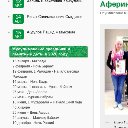
Халиль Шавкатович Хайруллин
12
Афәрин
АВГ
Опубликовано в
Ринат Салимжанович Сытдиков
14
АВГ
Абдулов Рашид Фатыхович
15
АВГ
Мусульманские праздники и
памятные даты в 2026 году
15 января - Ми’радж
2 февраля - Ночь Бараат
19 февраля, 1 Рамадан - Начало месяца
Рамадан
16 марта - Ночь Кадр.
20 марта, 1 шавваль - Ураза-байрам
26 мая – День Арафа
27 мая – Курбан-байрам
16 июня, 1 Мухаррама – Начало 1448 года
по Хиджре
25 июня – День Ашура
24 августа – Мавлид-байрам
Наилә Га
10 декабря - Ночь Рагаиб
Зарипова