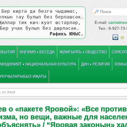
Поиск
Бер киртә дә безгә чыдамас,
улкын тау булып без берләшсәк.
Җилләр тик көч-куәт өстәрләр,
E-mail:
samtatne
Бер учак булып без дөрләсәк.
Тел.: 8-927-73
Рәфикъ ЮНЫС.
СОБЫТИЯ
ӘҢГӘМӘ ▪ БЕСЕДА
ҖӘМГЫЯТЬ ▪ ОБЩЕСТВО
СӘЯСӘТ
МӘДӘНИЯТ ▪ НАЦИОНАЛЬНАЯ КУЛЬТУРА
ДИН ▪ РЕЛИГИЯ
ЯЗМЫШ
УКУЧЫЛАРЫБЫЗ ИҖАТЫ
1.07.2016
в о «пакете Яровой»: «Все против
изма, но вещи, важные для населе
объяснять» / “Яровая законын» ха