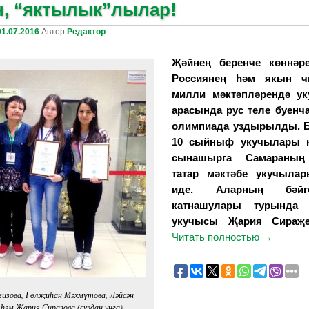
, “яктылык”лылар!
01.07.2016
Автор
Редактор
Җәйнең беренче көннәр
Россиянең һәм якын ч
милли мәктәпләрендә у
арасында рус теле буенча
олимпиада уздырылды. Б
10 сыйныф укучылары к
сынашырга Самараның
татар мәктәбе укучыла
иде. Аларның бәйг
катнашулары турында
укучысы Җария Сираҗе
Читать полностью
→
зизова, Гөлҗиһан Мәхмүтова, Ләйсән
 һәм Җария Сиразова (сулдан уңга).