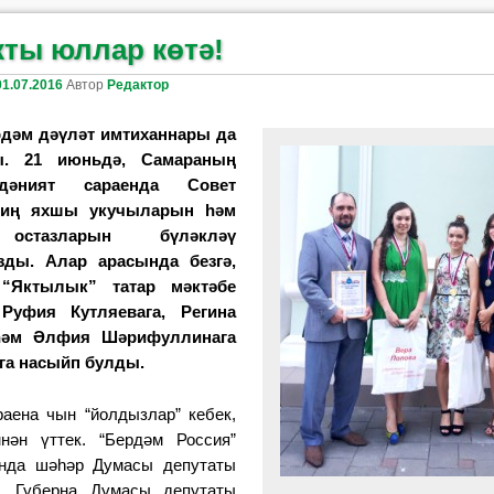
кты юллар көтә!
01.07.2016
Автор
Редактор
рдәм дәүләт имтиханнары да
ы. 21 июньдә, Самараның
дәният сараенда Совет
иң яхшы укучыларын һәм
остазларын бүләкләү
зды. Алар арасында безгә,
“Яктылык” татар мәктәбе
Руфия Кутляевага, Регина
 һәм Әлфия Шәрифуллинага
га насыйп булды.
аена чын “йолдызлар” кебек,
нән үттек. “Бердәм Россия”
нда шәһәр Думасы депутаты
, Губерна Думасы депутаты