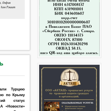
а, Әлфия
а һәм Рәшит
ь
вали Турцию
цию по Крыму
кий статус
А «Новости»