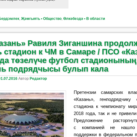
Бердэмлек
,
Җәмгыять ▪ Общество
,
Өлкәбездә ▪ В области
азань» Равиля Зиганшина продол
 стадион к ЧМ в Самаре / ПСО «Ка
да төзелүче футбол стадионының
ль подрядчысы булып кала
01.07.2016
Автор
Редактор
Претензии самарских вл
«Казань», генподрядчику 
стадиона к чемпионату ми
2018 года, так и не привели
Предложение расторгну
с компанией не нашло 
поддержки в федеральном п