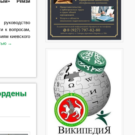
рым» Ремзи
 руководство
и к вопросам,
иям киевского
стью
→
ордены