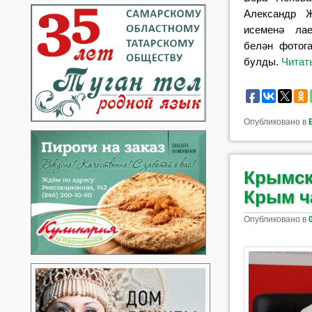
Александр 
исеменә ла
белән фотог
булды.
Читат
Опубликовано в
Крымск
Крым ч
Опубликовано в